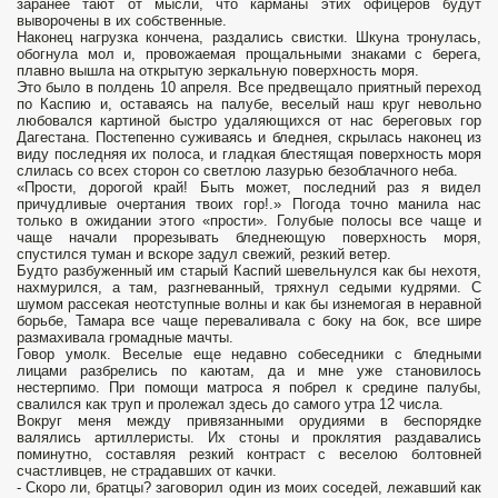
заранее тают от мысли, что карманы этих офицеров будут
выворочены в их собственные.
Наконец нагрузка кончена, раздались свистки. Шкуна тронулась,
обогнула мол и, провожаемая прощальными знаками с берега,
плавно вышла на открытую зеркальную поверхность моря.
Это было в полдень 10 апреля. Все предвещало приятный переход
по Каспию и, оставаясь на палубе, веселый наш круг невольно
любовался картиной быстро удаляющихся от нас береговых гор
Дагестана. Постепенно суживаясь и бледнея, скрылась наконец из
виду последняя их полоса, и гладкая блестящая поверхность моря
слилась со всех сторон со светлою лазурью безоблачного неба.
«Прости, дорогой край! Быть может, последний раз я видел
причудливые очертания твоих гор!.» Погода точно манила нас
только в ожидании этого «прости». Голубые полосы все чаще и
чаще начали прорезывать бледнеющую поверхность моря,
спустился туман и вскоре задул свежий, резкий ветер.
Будто разбуженный им старый Каспий шевельнулся как бы нехотя,
нахмурился, а там, разгневанный, тряхнул седыми кудрями. С
шумом рассекая неотступные волны и как бы изнемогая в неравной
борьбе, Тамара все чаще переваливала с боку на бок, все шире
размахивала громадные мачты.
Говор умолк. Веселые еще недавно собеседники с бледными
лицами разбрелись по каютам, да и мне уже становилось
нестерпимо. При помощи матроса я побрел к средине палубы,
свалился как труп и пролежал здесь до самого утра 12 числа.
Вокруг меня между привязанными орудиями в беспорядке
валялись артиллеристы. Их стоны и проклятия раздавались
поминутно, составляя резкий контраст с веселою болтовней
счастливцев, не страдавших от качки.
- Скоро ли, братцы? заговорил один из моих соседей, лежавший как