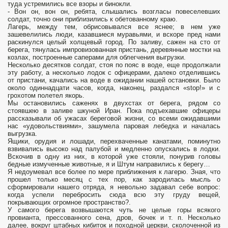
туда устремились все взоры и бинокли.
- Вон он, вон он, ребята, слышались возгласы повеселевших
солдат, точно они приблизились к обетованному краю.
Лагерь, между тем, обрисовывался все яснее; в нем уже
зашевелились люди, казавшиеся муравьями, и вскоре пред нами
раскинулся целый холщевый город. По заливу, сажен на сто от
берега, тянулась импровизованная пристань, деревянные мостки на
козлах, построенные саперами для облегчения выгрузки.
Несколько десятков солдат, стоя по пояс в воде, еще продолжали
эту работу, а несколько лодок с офицерами, далеко отделившись
от пристани, качались на воде в ожидании нашей остановки. Было
около одиннадцати часов, когда, наконец, раздался «stop!» и с
грохотом полетел якорь.
Мы остановились саженях в двухстах от берега, рядом со
стоявшею в заливе шкуной Иран. Пока подъехавшие офицеры
рассказывали об ужасах береговой жизни, со всеми ожидавшими
нас «удовольствиями», зашумела паровая лебедка и началась
выгрузка.
Ящики, орудия и лошади, перехваченные канатами, поминутно
взвивались высоко над палубой и медленно опускались в лодки.
Вскочив в одну из них, в которой уже стояли, понурив головы
бедные измученные животные, я и Штум направились к берегу…
Я недоумевал все более по мере приближения к лагерю. Зная, что
прошел только месяц с тех пор, как зародилась мысль о
сформировали нашего отряда, я невольно задавал себе вопрос:
когда успели перебросить сюда всю эту груду вещей,
покрывающих огромное пространство?.
У самого берега возвышаются чуть не целые горы всякого
провианта, прессованного сена, дров, бочек и т. п. Несколько
далее, вокруг штабных кибиток и походной церкви, сколоченной из