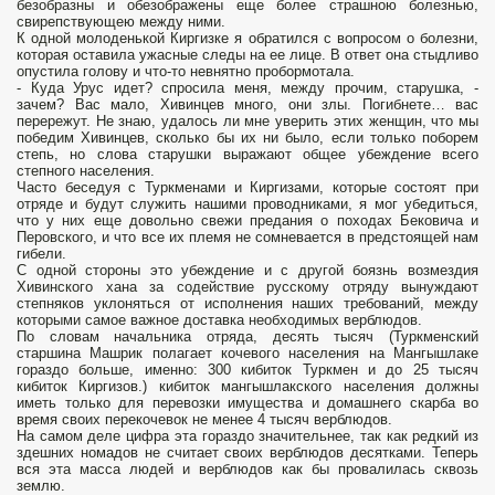
безобразны и обезображены еще более страшною болезнью,
свирепствующею между ними.
К одной молоденькой Киргизке я обратился с вопросом о болезни,
которая оставила ужасные следы на ее лице. В ответ она стыдливо
опустила голову и что-то невнятно пробормотала.
- Куда Урус идет? спросила меня, между прочим, старушка, -
зачем? Вас мало, Хивинцев много, они злы. Погибнете… вас
перережут. Не знаю, удалось ли мне уверить этих женщин, что мы
победим Хивинцев, сколько бы их ни было, если только поборем
степь, но слова старушки выражают общее убеждение всего
степного населения.
Часто беседуя с Туркменами и Киргизами, которые состоят при
отряде и будут служить нашими проводниками, я мог убедиться,
что у них еще довольно свежи предания о походах Бековича и
Перовского, и что все их племя не сомневается в предстоящей нам
гибели.
С одной стороны это убеждение и с другой боязнь возмездия
Хивинского хана за содействие русскому отряду вынуждают
степняков уклоняться от исполнения наших требований, между
которыми самое важное доставка необходимых верблюдов.
По словам начальника отряда, десять тысяч (Туркменский
старшина Машрик полагает кочевого населения на Мангышлаке
гораздо больше, именно: 300 кибиток Туркмен и до 25 тысяч
кибиток Киргизов.) кибиток мангышлакского населения должны
иметь только для перевозки имущества и домашнего скарба во
время своих перекочевок не менее 4 тысяч верблюдов.
На самом деле цифра эта гораздо значительнее, так как редкий из
здешних номадов не считает своих верблюдов десятками. Теперь
вся эта масса людей и верблюдов как бы провалилась сквозь
землю.