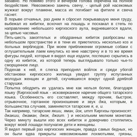
забавно. Но помимо этого и вечером голова обречена на полное
бездействие. Невозможно зажечь свечу, - целый рой насекомых
жужжат вокруг пламени, масса их погибает на фитиле и свеча
гаснет.
В порыве отчаянья, раз днем я сбросил покрывавшую меня груду,
выбежал из кибитки, вскочил на лошадь и поскакал в степь по
направлению небольшого киргизского аула, видневшегося вдали,
за цепью часовых.
Пять-шесть закоптелых и ободранных кибиток разбросаны на
небольшом пространстве и в тени их приютилось несколько коз и
больных верблюдов. При моем приближении огромные собаки с
оглушительным лаем кинулись ко мне навстречу и в то же время
фигуры людей, которые я видел еще издали, поспешно скрылись в
одну из кибиток, из которой теперь выглядывало только чье-то
сморщенное лицо.
Подехав к ней, я слегка приподнял войлок и среди убогой
обстановки киргизского жилища увидел группу испуганных
молодых женщин и детей, скучившихся вокруг одной дряблой
старушки.
Попытка ободрить их удалась мне как нельзя более, благодаря
языку (Киргизский язык - исковерканное наречие общего татарского
языка. Особенность его составляет, между прочим, быстрое,
отрывочное, гортанное произношение и звук
джа,
которым, в
большинства случаев, заменяются татарские
я, е, и.
Так например, татарские
якши, яман, йок, итт
Киргизы произносят
:
джакши, джаман, джок, джгит.
) и нескольким мелким монетам.
Через минуту вышли изо всех кибиток и доверчиво столпились
вокруг моей лошади полунагие дети и женщины.
Я видел первый раз киргизских женщин, правда самых бедных, но
он были едва прикрыты невозможными лохмотьями, грязны,