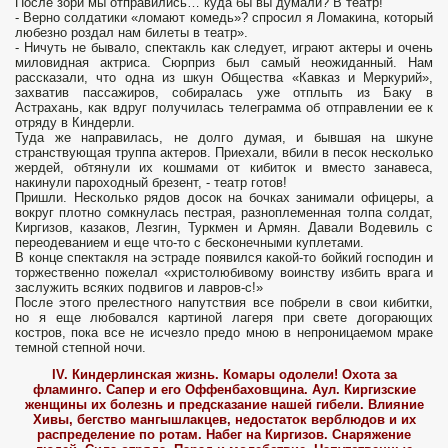
После зори мы отправились… куда бы вы думали? В театр!
- Верно солдатики «ломают комедь»? спросил я Ломакина, который
любезно роздал нам билеты в театр».
- Ничуть не бывало, спектакль как следует, играют актеры и очень
миловидная актриса. Сюрприз был самый неожиданный. Нам
рассказали, что одна из шкун Общества «Кавказ и Меркурий»,
захватив пассажиров, собиралась уже отплыть из Баку в
Астрахань, как вдруг получилась телеграмма об отправлении ее к
отряду в Киндерли.
Туда же направилась, не долго думая, и бывшая на шкуне
странствующая труппа актеров. Приехали, вбили в песок несколько
жердей, обтянули их кошмами от кибиток и вместо занавеса,
накинули пароходный брезент, - театр готов!
Пришли. Несколько рядов досок на бочках занимали офицеры, а
вокруг плотно сомкнулась пестрая, разноплеменная толпа солдат,
Киргизов, казаков, Лезгин, Туркмен и Армян. Давали Водевиль с
переодеванием и еще что-то с бесконечными куплетами.
В конце спектакля на эстраде появился какой-то бойкий господин и
торжественно пожелал «христолюбивому воинству избить врага и
заслужить всяких подвигов и лавров-с!»
После этого прелестного напутствия все побрели в свои кибитки,
но я еще любовался картиной лагеря при свете догорающих
костров, пока все не исчезло предо мною в непроницаемом мраке
темной степной ночи.
IV. Киндерлинская жизнь. Комары одолели! Охота за
фламинго. Сапер и его Оффенбаховщина. Аул. Киргизские
женщины их болезнь и предсказание нашей гибели. Влияние
Хивы, бегство мангышлакцев, недостаток верблюдов и их
распределение по ротам. Набег на Киргизов. Снаряжение