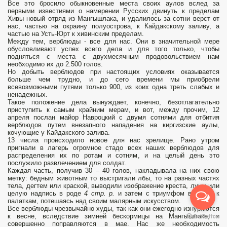
Все это бросило обыкновенные места своих аулов вслед за
первыми известиями о намерении Русских двинуть к пределам
Хивы новый отряд из Мангышлака, и удалилось за сотни верст от
нас, частью на окраину полуострова, к Кайдакскому заливу, а
частью на Усть-Юрт к хивинским пределам.
Между тем, верблюды - все для нас. Они в значительной мере
обусловливают успех всего дела и для того только, чтобы
подняться с места с двухмесячным продовольствием нам
необходимо их до 2.500 голов.
Но добыть верблюдов при настоящих условиях оказывается
больше чем трудно, и до сего времени мы приобрели
всевозможными путями только 900, из коих одна треть слабых и
ненадежных.
Такое положение дела вынуждает, конечно, безотлагательно
приступить к самым крайним мерам, и вот, между прочим, 12
апреля послан майор Навроцкий с двумя сотнями для отбития
верблюдов путем внезапного нападения на киргизские аулы,
кочующие у Кайдакского залива.
13 числа происходило новое для нас зрелище. Рано утром
пригнали в лагерь огромное стадо всех наших верблюдов для
распределения их по ротам и сотням, и на целый день это
послужило развлечением для солдат.
Каждая часть, получив 30 – 40 голов, накладывала на них свою
метку: бедным животным то выстригали лбы, то на разных частях
тела, дегтем или краской, выводили изображение креста, луны или
целую надпись в роде
4 стр. р.
и затем с триумфом вели их к
палаткам, потешаясь над своим малярным искусством.
Все верблюды чрезвычайно худы, так как они ежегодно изнуряются
к весне, вследствие зимней бескормицы на Мангышлаке, и
совершенно поправляются в мае. Нас же необходимость