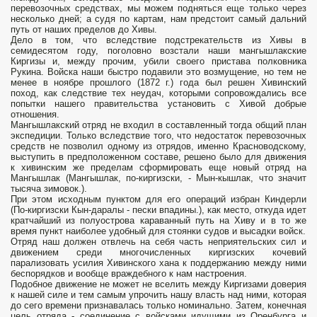
перевозочных средствах, мы можем подняться еще только через
несколько дней; а судя по картам, нам предстоит самый дальний
путь от наших пределов до Хивы.
Дело в том, что вследствие подстрекательств из Хивы в
семидесятом году, поголовно возстали наши мангышлакские
Киргизы и, между прочим, убили своего пристава полковника
Рукина. Войска наши быстро подавили это возмущение, но тем не
менее в ноябре прошлого (1872 г.) года был решен Хивинский
поход, как следствие тех неудач, которыми сопровождались все
попытки нашего правительства установить с Хивой добрые
отношения.
Мангышлакский отряд не входил в составленный тогда общий план
экспедиции. Только вследствие того, что недостаток перевозочных
средств не позволил одному из отрядов, именно Красноводскому,
выступить в предположенном составе, решено было для движения
к хивинским же пределам сформировать еще новый отряд на
Мангышлак (Мангышлак, по-киргизски, - Мын-кышлак, что значит
тысяча зимовок.).
При этом исходным пунктом для его операций избран Киндерли
(По-киргизски Кын-даралы - пески впадины.), как место, откуда идет
кратчайший из полуострова караванный путь на Хиву и в то же
время пункт наиболее удобный для стоянки судов и высадки войск.
Отряд наш должен отвлечь на себя часть неприятельских сил и
движением среди многочисленных киргизских кочевий
парализовать усилия Хивинского хана к поддержанию между ними
беспорядков и вообще враждебного к нам настроения.
Подобное движение не может не вселить между Киргизами доверия
к нашей силе и тем самым упрочить нашу власть над ними, которая
до сего времени признавалась только номинально. Затем, конечная
цель отряда - соединение с войсками идущими из Оренбурга и