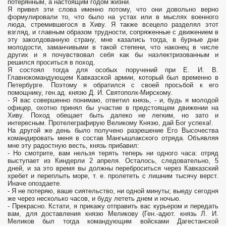
потерянным, а настоящим годом жизни.
Я привел эти слова именно потому, что они довольно верно
формулировали то, что было на устах или в мыслях военного
люда, стремившегося в Хиву. Я также всецело разделял этот
взгляд, и главным образом трудности, сопряженные с движением в
эту заколдованную страну, мне казались тогда, в бурные дни
молодости, заманчивыми в такой степени, что наконец в числе
других и я почувствовал себя как бы наэлектризованным и
решился проситься в поход.
Я состоял тогда для особых поручений при Е. И. В.
Главнокомандующем Кавказской армии, который был временно в
Петербурге. Поэтому я обратился с своей просьбой к его
помощнику, ген.ад. князю Д. И. Святополк-Мирскому.
- Я вас совершенно понимаю, ответил князь, - и, будь я молодой
офицер, охотно принял бы участие в предстоящем движении на
Хиву. Поход обещает быть далеко не легким, но зато и
интересным. Протелеграфирую Великому Князю, дай Бог успеха!.
На другой же день было получено разрешение Его Высочества
командировать меня в состав Мангышлакского отряда. Объявляя
мне эту радостную весть, князь прибавил:
- Но смотрите, вам нельзя терять теперь ни одного часа: отряд
выступает из Киндерли 2 апреля. Осталось, следовательно, 5
дней, и за это время вы должны переброситься через Кавказский
хребет и переплыть море, т. е. пролететь с лишним тысячу верст.
Иначе опоздаете.
- Я не потеряю, ваше сиятельство, ни одной минуты; выеду сегодня
же через несколько часов, и буду лететь днем и ночью.
- Прекрасно. Кстати, я прикажу отправить вас курьером и передать
вам, для доставления князю Меликову (Ген.-адют. князь Л. И.
Меликов был тогда командующим войсками Дагестанской