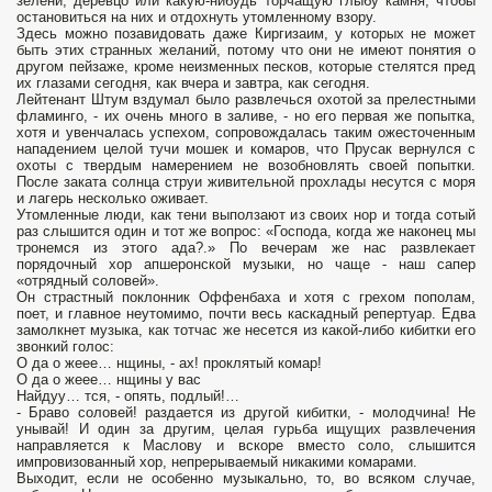
зелени, деревцо или какую-нибудь торчащую глыбу камня, чтобы
остановиться на них и отдохнуть утомленному взору.
Здесь можно позавидовать даже Киргизаим, у которых не может
быть этих странных желаний, потому что они не имеют понятия о
другом пейзаже, кроме неизменных песков, которые стелятся пред
их глазами сегодня, как вчера и завтра, как сегодня.
Лейтенант Штум вздумал было развлечься охотой за прелестными
фламинго, - их очень много в заливе, - но его первая же попытка,
хотя и увенчалась успехом, сопровождалась таким ожесточенным
нападением целой тучи мошек и комаров, что Прусак вернулся с
охоты с твердым намерением не возобновлять своей попытки.
После заката солнца струи живительной прохлады несутся с моря
и лагерь несколько оживает.
Утомленные люди, как тени выползают из своих нор и тогда сотый
раз слышится один и тот же вопрос: «Господа, когда же наконец мы
тронемся из этого ада?.» По вечерам же нас развлекает
порядочный хор апшеронской музыки, но чаще - наш сапер
«отрядный соловей».
Он страстный поклонник Оффенбаха и хотя с грехом пополам,
поет, и главное неутомимо, почти весь каскадный репертуар. Едва
замолкнет музыка, как тотчас же несется из какой-либо кибитки его
звонкий голос:
О да о жеее… нщины, - ах! проклятый комар!
О да о жеее… нщины у вас
Найдуу… тся, - опять, подлый!…
- Браво соловей! раздается из другой кибитки, - молодчина! Не
унывай! И один за другим, целая гурьба ищущих развлечения
направляется к Маслову и вскоре вместо соло, слышится
импровизованный хор, непрерываемый никакими комарами.
Выходит, если не особенно музыкально, то, во всяком случае,