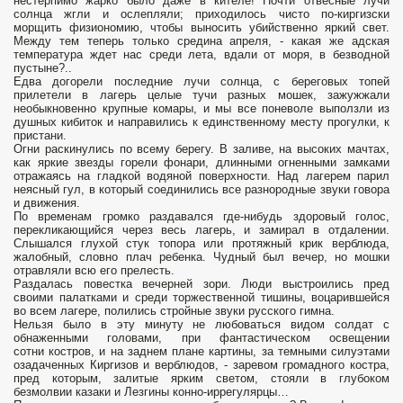
нестерпимо жарко было даже в кителе! Почти отвесные лучи
солнца жгли и ослепляли; приходилось чисто по-киргизски
морщить физиономию, чтобы выносить убийственно яркий свет.
Между тем теперь только средина апреля, - какая же адская
температура ждет нас среди лета, вдали от моря, в безводной
пустыне?..
Едва догорели последние лучи солнца, с береговых топей
прилетели в лагерь целые тучи разных мошек, зажужжали
необыкновенно крупные комары, и мы все поневоле выползли из
душных кибиток и направились к единственному месту прогулки, к
пристани.
Огни раскинулись по всему берегу. В заливе, на высоких мачтах,
как яркие звезды горели фонари, длинными огненными замками
отражаясь на гладкой водяной поверхности. Над лагерем парил
неясный гул, в который соединились все разнородные звуки говора
и движения.
По временам громко раздавался где-нибудь здоровый голос,
перекликающийся через весь лагерь, и замирал в отдалении.
Слышался глухой стук топора или протяжный крик верблюда,
жалобный, словно плач ребенка. Чудный был вечер, но мошки
отравляли всю его прелесть.
Раздалась повестка вечерней зори. Люди выстроились пред
своими палатками и среди торжественной тишины, воцарившейся
во всем лагере, полились стройные звуки русского гимна.
Нельзя было в эту минуту не любоваться видом солдат с
обнаженными головами, при фантастическом освещении
сотни костров, и на заднем плане картины, за темными силуэтами
озадаченных Киргизов и верблюдов, - заревом громадного костра,
пред которым, залитые ярким светом, стояли в глубоком
безмолвии казаки и Лезгины конно-иррегулярцы…