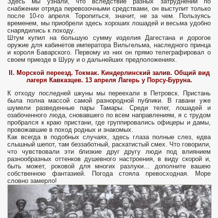
Здесь мы узнали, что вследствие разных затруднений по
снабжении отряда перевозочными средствами, он выступит только
после 10-го апреля. Торопиться, значит, не за чем. Пользуясь
временем, мы приобрели здесь хороших лошадей и весьма удобно
снарядились к походу.
Штум купил на большую сумму изделия Дагестана и дорогое
оружие для кабинетов императора Вильгельма, наследного принца
и короля Баварского. Первому из них он прямо телеграфировал о
своем приезде в Шуру и о дальнейших предположениях.
II. Морской переезд. Токмак. Киндерлинский залив. Общий вид
лагеря Кавказцев.
13 апреля Лагерь у Порсу-Буруна.
К отходу последней шкуны мы переехали в Петровск. Пристань
была полна массой самой разнородной публики. В гавани уже
шумели разведенные пары Тамары. Среди телег, лошадей и
озабоченного люда, сновавшего по всем направлениям, я с трудом
пробрался к краю пристани, где группировались офицеры и дамы,
провожавшие в поход родных и знакомых.
Как всегда в подобных случаях, здесь глаза полные слез, едва
слышный шепот, там беззаботный, раскатистый смех. Что говорили,
что чувствовали эти близкие друг другу люди под влиянием
разнообразных оттенков душевного настроения, в виду скорой и,
быть может, роковой для многих разлуки… дополните вашею
собственною фантазией. Погода стояла превосходная. Море
словно замерло!