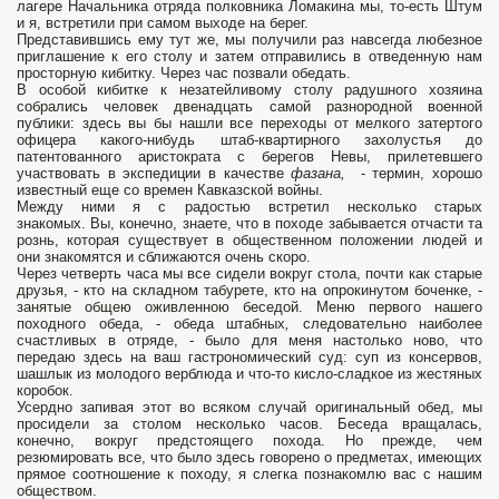
лагере Начальника отряда полковника Ломакина мы, то-есть Штум
и я, встретили при самом выходе на берег.
Представившись ему тут же, мы получили раз навсегда любезное
приглашение к его столу и затем отправились в отведенную нам
просторную кибитку. Через час позвали обедать.
В особой кибитке к незатейливому столу радушного хозяина
собрались человек двенадцать самой разнородной военной
публики: здесь вы бы нашли все переходы от мелкого затертого
офицера какого-нибудь штаб-квартирного захолустья до
патентованного аристократа с берегов Невы, прилетевшего
участвовать в экспедиции в качестве
фазана,
- термин, хорошо
известный еще со времен Кавказской войны.
Между ними я с радостью встретил несколько старых
знакомых. Вы, конечно, знаете, что в походе забывается отчасти та
рознь, которая существует в общественном положении людей и
они знакомятся и сближаются очень скоро.
Через четверть часа мы все сидели вокруг стола, почти как старые
друзья, - кто на складном табурете, кто на опрокинутом боченке, -
занятые общею оживленною беседой. Меню первого нашего
походного обеда, - обеда штабных
,
следовательно наиболее
счастливых в отряде, - было для меня настолько ново, что
передаю здесь на ваш гастрономический суд: суп из консервов,
шашлык из молодого верблюда и что-то кисло-сладкое из жестяных
коробок.
Усердно запивая этот во всяком случай оригинальный обед, мы
просидели за столом несколько часов. Беседа вращалась,
конечно, вокруг предстоящего похода. Но прежде, чем
резюмировать все, что было здесь говорено о предметах, имеющих
прямое соотношение к походу, я слегка познакомлю вас с нашим
обществом.