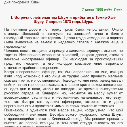
дня покорения Хивы.
7 июня 1898 года.
Гори.
I. Встреча с лейтенантом Штум и прибытие в Темир-Хан-
Шуру.
7 апреля 1873 года. Шура.
На почтовой дороге по Тереку грязь была непролазная. Около
станицы Шелковой я наткнулся на завязший точно в болоте
громадный тарантас шестериком. Целая груда чемоданов и ящиков
была выложена на землю и недалеко стояла с багажом еще и
перекладная.
Человек шесть ямщиков и прислуги силились сдвинуть экипаж, но
тщетно. Несколько в стороне от экипажей, на краю дороги, стоял в
венгерке иностранный офицер. Он наблюдал за происходившим
пред его глазами, а его молодое красивое лицо выражало
отпечаток крайнего нетерпения.
Когда я поравнялся, офицер, как бы направляясь ко мне, изящно
взял «под козырек»; в его лице не трудно было прочесть желание
сказать что-то, и я остановился. Подойдя ко мне иностранец назвал
себя и начал горячо рассказывать о своем критическом положении:
он едет дни и ночи, чтобы не опоздать ко времени выступления
русского отряда из Киндерли, но, несмотря на массу бумаг от
всевозможных столичных и нестоличных начальников, его везут
«не так быстро как русских офицеров», которые то и дело
перегоняют его и пролетают мимо на своих почтовых тележках.
Признаюсь, я удивился этой массе вещей, когда узнал, что мой
собеседник - лейтенант Вестфальского гусарского полка Штум,
отправляющийся также в Хивинский поход. Мы решили проехать
вместе до первой станции, с тем чтоб оттуда выслать за его