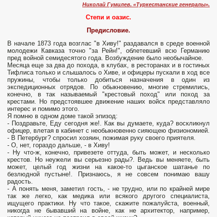
Николай Гумилев. «Туркестанские генералы».
Степи и оазис.
Предисловие.
В начале 1873 года возглас "в Хиву!" раздавался в среде военной
молодежи Кавказа точно "за Рейн!", облетевший всю Германию
пред войной семидесятого года. Возбуждение было необычайное.
Месяца еще за два до похода, в клубах, в ресторанах и в гостиных
Тифлиса только и слышалось о Хиве, и офицеры пускали в ход все
пружины, чтобы только добиться назначения в один из
экспедиционных отрядов. По обыкновению, многие стремились,
конечно, в так называемый "крестовый поход" или поход за
крестами. Но предстоявшее движение наших войск представляло
интерес и помимо этого.
Я помню в одном доме такой эпизод:
- Поздравьте, Еду сегодня же!. Как вы думаете, куда? воскликнул
офицер, влетая в кабинет с необыкновенно сияющею физиономией.
- В Петербург? спросил хозяин, пожимая руку своего приятеля.
- О, нет, гораздо дальше, - в Хиву!
- Ну что-ж, конечно, привезете оттуда, быть может, и несколько
крестов. Но неужели вы серьезно рады?. Ведь вы меняете, быть
может, целый год жизни на какое-то цыганское шатанье по
безлюдной пустыне!. Признаюсь, я не совсем понимаю вашу
радость.
- А понять меня, заметил гость, - не трудно, или по крайней мире
так же легко, как медика или всякого другого специалиста,
ищущего практики. Ну что такое, скажите пожалуйста, военный,
никогда не бывавший на войне, как не архитектор, например,