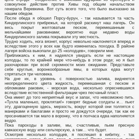
совокупное действие против Хивы под общим начальством
генерала Веревкина. Вот суть всего того, что было высказано за
нашим обедом.
После обеда я обошел Порсу-бурун, - так называется та часть
Киндерлинского прибрежья, на которой раскинут наш лагерь. Он
весь покрыт желтоватым песком, перемешанным с
мельчайшими раковинами; вероятно еще недавно воды
Киндерлинского залива покрывали эту местность.
Трудно ходить, нога вязнет, корпус невольно наклоняется вперед и
вследствие этого у всех как будто изменилась походка. В районе
лагеря войска выкопали до 25 «колодцев», говорили мне.
Приближаясь к ним, я надеялся увидать если не настоящие
колодцы, то по крайней мере что-нибудь в этом роде; но я был
разочарован при всей скромности моих ожидании. Представьте
себе круглые, воронкообразные ямы, в которых едва могут
спрятаться три человека.
На дне их, в уровень с поверхностью залива, виднеется
неопределенного цвета жидкость, перемешанная с песком и
обломками раковин, - морская вода, несколько опреснившаяся
вследствие естественной фильтрации чрез песчаный пласт.
Она имеет до того неприятный вкус и запах, что невозможно пить.
«Тухла маленько, проклятая!» говорят бедные солдаты и… пьют
эту, драгоценную здесь, мерзость, вокруг которой они толпятся с
манерками и баклагами и просто не дождутся очереди, так как ее
просачивается так мало в воронку, что в полчаса едва наполняется
ведро.
Пока пароходы в заливе, мы, счастливые, пьем пресную
кавказскую воду или сельтерскую, а там… что будет.
Осмотрев несколько колодцев, я поспешил в кибитку, - так