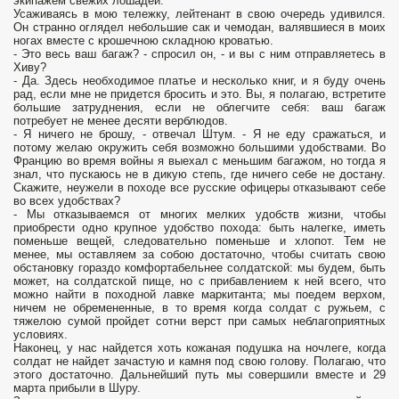
экипажем свежих лошадей.
Усаживаясь в мою тележку, лейтенант в свою очередь удивился.
Он странно оглядел небольшие сак и чемодан, валявшиеся в моих
ногах вместе с крошечною складною кроватью.
- Это весь ваш багаж? - спросил он, - и вы с ним отправляетесь в
Хиву?
- Да. Здесь необходимое платье и несколько книг, и я буду очень
рад, если мне не придется бросить и это. Вы, я полагаю, встретите
большие затруднения, если не облегчите себя: ваш багаж
потребует не менее десяти верблюдов.
- Я ничего не брошу, - отвечал Штум. - Я не еду сражаться, и
потому желаю окружить себя возможно большими удобствами. Во
Францию во время войны я выехал с меньшим багажом, но тогда я
знал, что пускаюсь не в дикую степь, где ничего себе не достану.
Скажите, неужели в походе все русские офицеры отказывают себе
во всех удобствах?
- Мы отказываемся от многих мелких удобств жизни, чтобы
приобрести одно крупное удобство похода: быть налегке, иметь
поменьше вещей, следовательно поменьше и хлопот. Тем не
менее, мы оставляем за собою достаточно, чтобы считать свою
обстановку гораздо комфортабельнее солдатской: мы будем, быть
может, на солдатской пище, но с прибавлением к ней всего, что
можно найти в походной лавке маркитанта; мы поедем верхом,
ничем не обремененные, в то время когда солдат с ружьем, с
тяжелою сумой пройдет сотни верст при самых неблагоприятных
условиях.
Наконец, у нас найдется хоть кожаная подушка на ночлеге, когда
солдат не найдет зачастую и камня под свою голову. Полагаю, что
этого достаточно. Дальнейший путь мы совершили вместе и 29
марта прибыли в Шуру.