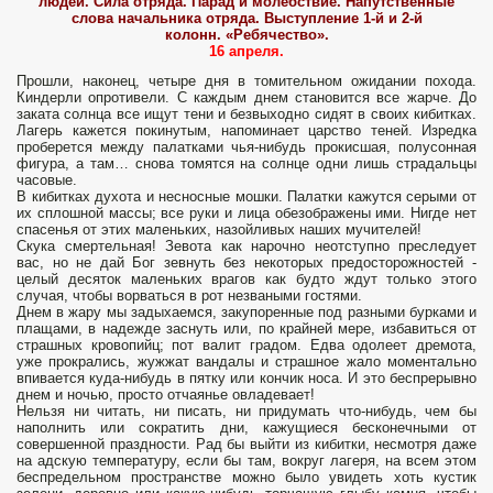
людей. Сила отряда. Парад и молебствие. Напутственные
слова начальника отряда. Выступление 1-й и 2-й
колонн. «Ребячество».
16 апреля.
Прошли, наконец, четыре дня в томительном ожидании похода.
Киндерли опротивели. С каждым днем становится все жарче. До
заката солнца все ищут тени и безвыходно сидят в своих кибитках.
Лагерь кажется покинутым, напоминает царство теней. Изредка
проберется между палатками чья-нибудь прокисшая, полусонная
фигура, а там… снова томятся на солнце одни лишь страдальцы
часовые.
В кибитках духота и несносные мошки. Палатки кажутся серыми от
их сплошной массы; все руки и лица обезображены ими. Нигде нет
спасенья от этих маленьких, назойливых наших мучителей!
Скука смертельная! Зевота как нарочно неотступно преследует
вас, но не дай Бог зевнуть без некоторых предосторожностей -
целый десяток маленьких врагов как будто ждут только этого
случая, чтобы ворваться в рот незваными гостями.
Днем в жару мы задыхаемся, закупоренные под разными бурками и
плащами, в надежде заснуть или, по крайней мере, избавиться от
страшных кровопийц; пот валит градом. Едва одолеет дремота,
уже прокрались, жужжат вандалы и страшное жало моментально
впивается куда-нибудь в пятку или кончик носа. И это беспрерывно
днем и ночью, просто отчаянье овладевает!
Нельзя ни читать, ни писать, ни придумать что-нибудь, чем бы
наполнить или сократить дни, кажущиеся бесконечными от
совершенной праздности. Рад бы выйти из кибитки, несмотря даже
на адскую температуру, если бы там, вокруг лагеря, на всем этом
беспредельном пространстве можно было увидеть хоть кустик