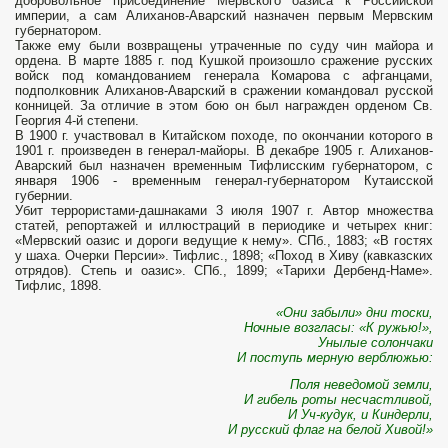
добровольное присоединение Мервского оазиса к Российской
империи, а сам Алиханов-Аварский назначен первым Мервским
губернатором.
Также ему были возвращены утраченные по суду чин майора и
ордена. В марте 1885 г. под Кушкой произошло сражение русских
войск под командованием генерала Комарова с афганцами,
подполковник Алиханов-Аварский в сражении командовал русской
конницей. За отличие в этом бою он был награжден орденом Св.
Георгия 4-й степени.
В 1900 г. участвовал в Китайском походе, по окончании которого в
1901 г. произведен в генерал-майоры. В декабре 1905 г. Алиханов-
Аварский был назначен временным Тифлисским губернатором, с
января 1906 - временным генерал-губернатором Кутаисской
губернии.
Убит террористами-дашнаками 3 июля 1907 г. Автор множества
статей, репортажей и иллюстраций в периодике и четырех книг:
«Мервский оазис и дороги ведущие к нему». СПб., 1883; «В гостях
у шаха. Очерки Персии». Тифлис., 1898; «Поход в Хиву (кавказских
отрядов). Степь и оазис». СПб., 1899; «Тарихи Дербенд-Наме».
Тифлис, 1898.
«Они забыли» дни тоски,
Ночные возгласы: «К ружью!»,
Унылые солончаки
И поступь мерную верблюжью:
Поля неведомой земли,
И гибель роты несчастливой,
И Уч-кудук, и Киндерли,
И русский флаг на белой Хивой!»