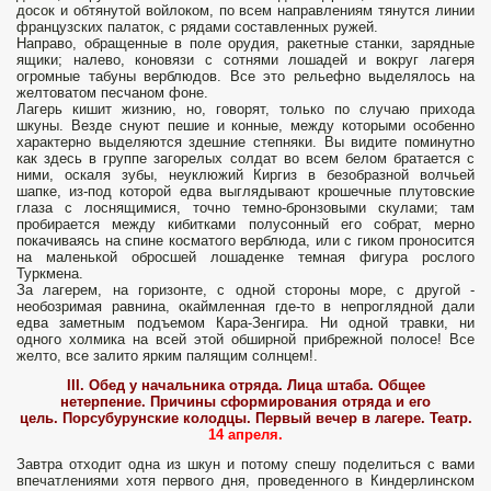
досок и обтянутой войлоком, по всем направлениям тянутся линии
французских палаток, с рядами составленных ружей.
Направо, обращенные в поле орудия, ракетные станки, зарядные
ящики; налево, коновязи с сотнями лошадей и вокруг лагеря
огромные табуны верблюдов. Все это рельефно выделялось на
желтоватом песчаном фоне.
Лагерь кишит жизнию, но, говорят, только по случаю прихода
шкуны. Везде снуют пешие и конные, между которыми особенно
характерно выделяются здешние степняки. Вы видите поминутно
как здесь в группе загорелых солдат во всем белом братается с
ними, оскаля зубы, неуклюжий Киргиз в безобразной волчьей
шапке, из-под которой едва выглядывают крошечные плутовские
глаза с лоснящимися, точно темно-бронзовыми скулами; там
пробирается между кибитками полусонный его собрат, мерно
покачиваясь на спине косматого верблюда, или с гиком проносится
на маленькой обросшей лошаденке темная фигура рослого
Туркмена.
За лагерем, на горизонте, с одной стороны море, с другой -
необозримая равнина, окаймленная где-то в непроглядной дали
едва заметным подъемом Кара-Зенгира. Ни одной травки, ни
одного холмика на всей этой обширной прибрежной полосе! Все
желто, все залито ярким палящим солнцем!.
III. Обед у начальника отряда. Лица штаба. Общее
нетерпение. Причины сформирования отряда и его
цель. Порсубурунские колодцы. Первый вечер в лагере. Театр.
14 апреля.
Завтра отходит одна из шкун и потому спешу поделиться с вами
впечатлениями хотя первого дня, проведенного в Киндерлинском