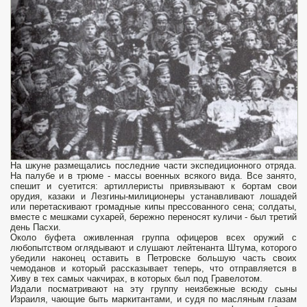
На шкуне размещались последние части экспедиционного отряда.
На палубе и в трюме - массы военных всякого вида. Все занято,
спешит и суетится: артиллеристы привязывают к бортам свои
орудия, казаки и Лезгины-милиционеры устанавливают лошадей
или перетаскивают громадные кипы прессованного сена; солдаты,
вместе с мешками сухарей, бережно переносят куличи - был третий
день Пасхи.
Около буфета оживленная группа офицеров всех оружий с
любопытством оглядывают и слушают лейтенанта Штума, которого
убедили наконец оставить в Петровске большую часть своих
чемоданов и который рассказывает теперь, что отправляется в
Хиву в тех самых чакчирах, в которых был под Гравелотом.
Издали посматривают на эту группу неизбежные всюду сыны
Израиля, чающие быть маркитантами, и судя по масляным глазам