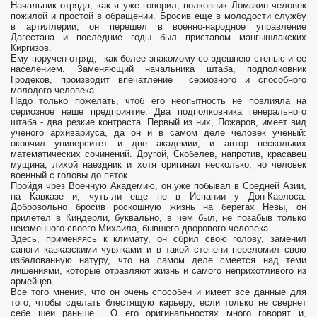
Начальник отряда, как я уже говорил, полковник Ломакин человек
пожилой и простой в обращении. Бросив еще в молодости службу
в артиллерии, он перешел в военно-народное управление
Дагестана и последние годы был приставом мангышлакских
Киргизов.
Ему поручен отряд, как более знакомому со здешнею степью и ее
населением. Заменяющий начальника штаба, подполковник
Гродеков, производит впечатление сериозного и способного
молодого человека.
Надо только пожелать, чтоб его неопытность не повлияла на
сериозное наше предприятие. Два подполковника генерального
штаба - два резкие контраста. Первый из них, Пожаров, имеет вид
ученого архивариуса, да он и в самом деле человек ученый:
окончил университет и две академии, и автор нескольких
математических сочинений. Другой, Скобелев, напротив, красавец
мущина, лихой наездник и хотя оригинал несколько, но человек
военный с головы до пяток.
Пройдя чрез Военную Академию, он уже побывал в Средней Азии,
на Кавказе и, чуть-ли еще не в Испании у Дон-Карлоса.
Добровольно бросив роскошную жизнь на берегах Невы, он
прилетел в Киндерли, буквально, в чем был, не позабыв только
неизменного своего Михаила, бывшего дворового человека.
Здесь, применяясь к климату, он сбрил свою голову, заменил
сапоги кавказскими чувяками и в такой степени переломил свою
избалованную натуру, что на самом деле смеется над теми
лишениями, которые отравляют жизнь и самого неприхотливого из
армейцев.
Все того мнения, что он очень способен и имеет все данные для
того, чтобы сделать блестящую карьеру, если только не свернет
себе шеи раньше... О его оригинальностях много говорят и,