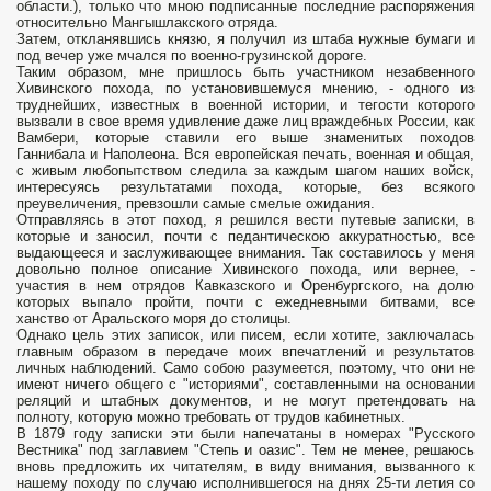
области.), только что мною подписанные последние распоряжения
относительно Мангышлакского отряда.
Затем, откланявшись князю, я получил из штаба нужные бумаги и
под вечер уже мчался по военно-грузинской дороге.
Таким образом, мне пришлось быть участником незабвенного
Хивинского похода, по установившемуся мнению, - одного из
труднейших, известных в военной истории, и тегости которого
вызвали в свое время удивление даже лиц враждебных России, как
Вамбери, которые ставили его выше знаменитых походов
Ганнибала и Наполеона. Вся европейская печать, военная и общая,
с живым любопытством следила за каждым шагом наших войск,
интересуясь результатами похода, которые, без всякого
преувеличения, превзошли самые смелые ожидания.
Отправляясь в этот поход, я решился вести путевые записки, в
которые и заносил, почти с педантическою аккуратностью, все
выдающееся и заслуживающее внимания. Так составилось у меня
довольно полное описание Хивинского похода, или вернее, -
участия в нем отрядов Кавказского и Оренбургского, на долю
которых выпало пройти, почти с ежедневными битвами, все
ханство от Аральского моря до столицы.
Однако цель этих записок, или писем, если хотите, заключалась
главным образом в передаче моих впечатлений и результатов
личных наблюдений. Само собою разумеется, поэтому, что они не
имеют ничего общего с "историями", составленными на основании
реляций и штабных документов, и не могут претендовать на
полноту, которую можно требовать от трудов кабинетных.
В 1879 году записки эти были напечатаны в номерах "Русского
Вестника" под заглавием "Степь и оазис". Тем не менее, решаюсь
вновь предложить их читателям, в виду внимания, вызванного к
нашему походу по случаю исполнившегося на днях 25-ти летия со