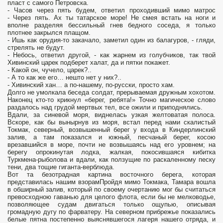
пласт с самого Петровска.
- Часов через пять будем, ответил проходивший мимо матрос
- Через пять. Ах ты татарское море! Не смея встать на ноги и
вполне разделяя бессильный гнев бедного соседа, я только
плотнее закрылся плащом.
- Ишь как орудия-то закачало, заметил один из балагуров, - гляди,
стрелять не будут.
- Небось, ответил другой, - как жарнем из голубчиков, так твой
Хивинский царек подберет халат, да и пятки покажет.
- Какой он, чучело, царек?..
- А то как же его… нешто нет у них?..
- Хивинский хан… а по-нашему, по-русски, просто хам.
Долго не умолкала беседа солдат, прерываемая дружным хохотом.
Наконец кто-то крикнул «берег, ребята!» Точно магическое слово
раздалось над грудой мертвых тел, все ожили и приподнялись.
Вдали, за синевой моря, виднелась узкая желтоватая полоса.
Вскоре, как бы вынырнув из моря, встал перед нами скалистый
Токмак, северный, возвышенный берег у входа в Киндерлинский
залив, а там показался и южный, песчаный берег, косою
врезавшийся в море, почти не возвышаясь над его уровнем; на
берегу опрокинутая лодка, жалкая, покосившаяся кибитка
Туркмена-рыболова и вдали, как ползущие по раскаленному песку
тени, два тощие гиганта-верблюда.
Вот та безотрадная картина восточного берега, которая
представилась нашим взорамПройдя мимо Токмака, Тамара вошла
в обширный залив, который по своему очертанию мог бы считаться
превосходною гаванью для целого флота, если бы не мелководье,
позволяющее судам двигаться только ощупью, описывая
громадную дугу по фарватеру. На северном прибрежье показались
белые пятна постепенно выяснявшегося лагеря нашего отряда, и