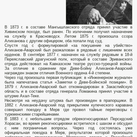
В 1873 г. в составе Мангышлакского отряда принял участие в
Хивинском походе, был ранен. По излечении получил назначение
на службу в Красноводск. Летом 1875 г. произошла ссора
Алиханова с другим офицером, оба попали под суд.
Спустя год с формулировкой «за покушение на убийство»
Алиханов-Аварский был разжалован в рядовые с лишением всех
орденов. В сентябре 1877 г. назначен на службу рядовым в 18-й
Переяславский драгунский полк, который в составе Эриванского
отряда действовал на Кавказском театре русско-турецкой войны.
За отличие в сражении при Деве-Бойну Алиханов-Аварский
награжден знаком отличия Военного ордена 4-й степени.
Через год произошла первая публикация: в «Инженерном журнале»
была напечатана статья «Заметки о Деве-Бойнской позиции». В
1879 г. Алиханов-Аварский был откомандирован в Закаспийскую
область и в составе отряда генерала Ломакина принял участие в
штурме Ахал-Теке.
Несмотря на неудачу штурма был произведен в прапорщики. В
1882 г. Алиханов-Аварский под прикрытием купеческого каравана
совершил поездку в Мерв где провел тайные переговоры с
туркменскими старейшинами.
В 1883 г. с небольшим отрядом обрекогносцировал Персидский
Хорасан, во время рекогносцировки встретился с шахом и обсудил
с ним пограничные вопросы. Через год состоялась уже
официальная поездка в Мерв, результатом которой произошло