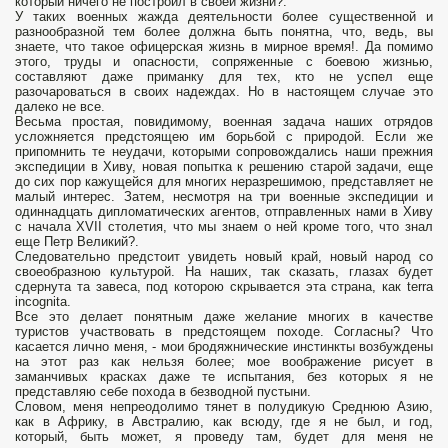
который ничего не построил в своей жизни?.
У таких военных жажда деятельности более существенной и
разнообразной тем более должна быть понятна, что, ведь, вы
знаете, что такое офицерская жизнь в мирное время!. Да помимо
этого, труды и опасности, сопряженные с боевою жизнью,
составляют даже приманку для тех, кто не успел еще
разочароваться в своих надеждах. Но в настоящем случае это
далеко не все.
Весьма простая, повидимому, военная задача наших отрядов
усложняется предстоящею им борьбой с природой. Если же
припомнить те неудачи, которыми сопровождались наши прежния
экспедиции в Хиву, новая попытка к решению старой задачи, еще
до сих пор кажущейся для многих неразрешимою, представляет не
малый интерес. Затем, несмотря на три военные экспедиции и
одиннадцать дипломатических агентов, отправленных нами в Хиву
с начала XVII столетия, что мы знаем о ней кроме того, что знал
еще Петр Великий?.
Следовательно предстоит увидеть новый край, новый народ со
своеобразною культурой. На наших, так сказать, глазах будет
сдернута та завеса, под которою скрывается эта страна, как terra
incognita.
Все это делает понятным даже желание многих в качестве
туристов участвовать в предстоящем походе. Согласны? Что
касается лично меня, - мои бродяжнические инстинкты возбуждены
на этот раз как нельзя более; мое воображение рисует в
заманчивых красках даже те испытания, без которых я не
представляю себе похода в безводной пустыни.
Словом, меня непреодолимо тянет в полудикую Среднюю Азию,
как в Африку, в Австралию, как всюду, где я не был, и год,
который, быть может, я проведу там, будет для меня не