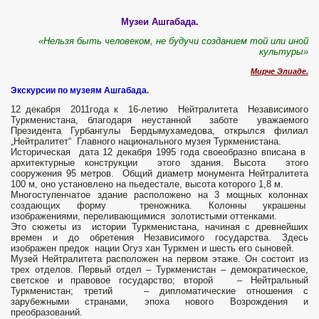
Музеи Ашгабада.
«Н
ельзя быть человеком, не будучи созданием той или иной
культуры»
Мирче Элиаде.
Экскурсии по музеям Ашгабада.
12 декабря 2011года к 16-летию Нейтралитета Независимого
Туркменистана, благодаря неустанной заботе уважаемого
Президента Гурбангулы Бердымухамедова, открылся филиал
„Нейтралитет“ Главного национального музея Туркменистана.
Историческая дата 12 декабря 1995 года своеобразно вписана в
архитектурные конструкции этого здания. Высота этого
сооружения 95 метров. Общий диаметр монумента Нейтралитета
100 м, оно установлено на пьедестале, высота которого 1,8 м.
Многоступенчатое здание расположено на 3 мощных колоннах
создающих форму треножника. Колонны украшены
изображениями, переливающимися золотистыми оттенками.
Это сюжеты из истории Туркменистана, начиная с древнейших
времен и до обретения Независимого государства. Здесь
изображен предок нации Огуз хан Туркмен и шесть его сыновей.
Музей Нейтралитета расположен на первом этаже. Он состоит из
трех отделов. Первый отдел – Туркменистан – демократическое,
светское и правовое государство; второй – Нейтральный
Туркменистан; третий – дипломатические отношения с
зарубежными странами, эпоха нового Возрождения и
преобразований.