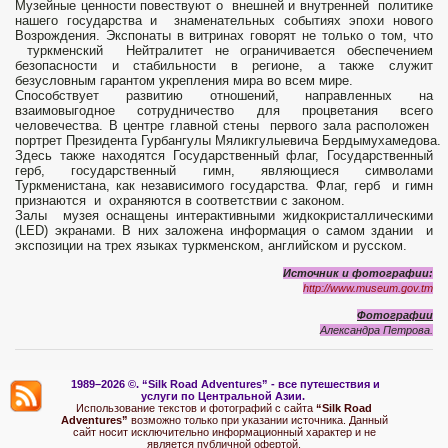
Музейные ценности повествуют о внешней и внутренней политике
нашего государства и знаменательных событиях эпохи нового
Возрождения. Экспонаты в витринах говорят не только о том, что
туркменский Нейтралитет не ограничивается обеспечением
безопасности и стабильности в регионе, а также служит
безусловным гарантом укрепления мира во всем мире.
Способствует развитию отношений, направленных на
взаимовыгодное сотрудничество для процветания всего
человечества. В центре главной стены первого зала расположен
портрет Президента Гурбангулы Мяликгулыевича Бердымухамедова.
Здесь также находятся Государственный флаг, Государственный
герб, государственный гимн, являющиеся символами
Туркменистана, как независимого государства. Флаг, герб и гимн
признаются и охраняются в соответствии с законом.
Залы музея оснащены интерактивными жидкокристаллическими
(LED) экранами. В них заложена информация о самом здании и
экспозиции на трех языках туркменском, английском и русском.
Источник и фотографии:
http://www.museum.gov.tm
Фотографии
Александра Петрова.
1989–2026 ©.
“Silk Road Adventures” - вс
е путешествия и
услуги по Центральной Азии.
Использование текстов и фотографий с сайта
“Silk Road
Adventures”
возможно только при указании источника. Данный
сайт носит исключительно информационный характер и не
является публичной офертой.