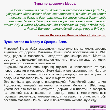
Туры по древнему Мерву.
«После крушения власти династии некоторое время (с 877 г.)
удерживал Мерв возвел здесь эти строения, и сюда же он хотел
перенести базар и дом правления. Из этого канала берет воду
квартал Рас-аш-Шабай, в котором расположены дома славного
шейха Абу-л-Фадла Мухаммеда ибн Убейдаллаха. (Абу-л-Фадл (Абу-
л-Фазль) Бал'ами - саманидский везир, умер в 940 г.)»
«
Китам Месалик Ал-Мемалик.Мерв» Ал-Истархи.
Путешествие по Мерву и Средней Азии.
Мавзолей Имам баба выделяется ярко-зеленым куполом, хорошо
видимым от дороги. Мавзолей Имам баба восстановили в 1990
году, рядом с мавзолеем находятся два захоронения. Местный
смотритель (ширакши) признался мне, что ничего не знает о людях,
которые похоронены в этом месте.
Ширакши показал пять страниц тщательно написанного от руки
повествования о мавзолее Имам баба и его окрестностях. На этих
пяти страницах поместилось вся информация, которую он узнал и
получил о мавзолее Имам баба и окрестностях.
Это не была достоверно информацией. Российский ориенталист
Жуковский, который выполнил описание Мерва в 1890 году,
упоминает это место. Смотритель держит 700 пластин в запертом
на висячий замок навесе, он всегда готов к многочисленным
группам паломников, которые иногда посещают это место, чтобы
посетить мавзолей Имам баба и приготовить жертвенную еду.
Источники: