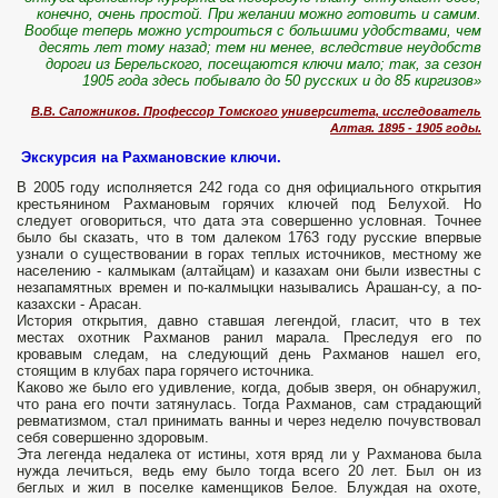
конечно, очень простой. При желании можно готовить и самим.
Вообще теперь можно устроиться с большими удобствами, чем
десять лет тому назад; тем ни менее, вследствие неудобств
дороги из Берельского, посещаются ключи мало; так, за сезон
1905 года здесь побывало до 50 русских и до 85 киргизов»
В.В. Сапожников. Профессор Томского университета, исследователь
Алтая. 1895 - 1905 годы.
Экскурсия на Рахмановские ключи.
В 2005 году исполняется 242 года со дня официального открытия
крестьянином Рахмановым горячих ключей под Белухой. Но
следует оговориться, что дата эта совершенно условная. Точнее
было бы сказать, что в том далеком 1763 году русские впервые
узнали о существовании в горах теплых источников, местному же
населению - калмыкам (алтайцам) и казахам они были известны с
незапамятных времен и по-калмыцки назывались Арашан-су, а по-
казахски - Арасан.
История открытия, давно ставшая легендой, гласит, что в тех
местах охотник Рахманов ранил марала. Преследуя его по
кровавым следам, на следующий день Рахманов нашел его,
стоящим в клубах пара горячего источника.
Каково же было его удивление, когда, добыв зверя, он обнаружил,
что рана его почти затянулась. Тогда Рахманов, сам страдающий
ревматизмом, стал принимать ванны и через неделю почувствовал
себя совершенно здоровым.
Эта легенда недалека от истины, хотя вряд ли у Рахманова была
нужда лечиться, ведь ему было тогда всего 20 лет. Был он из
беглых и жил в поселке каменщиков Белое. Блуждая на охоте,