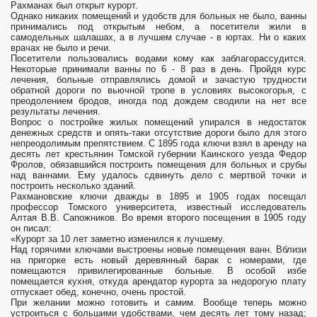
Рахманах был открыт курорт.
Однако никаких помещений и удобств для больных не было, ванны
принимались под открытым небом, а посетители жили в
самодельных шалашах, а в лучшем случае - в юртах. Ни о каких
врачах не было и речи.
Посетители пользовались водами кому как заблагорассудится.
Некоторые принимали ванны по 6 - 8 раз в день. Пройдя курс
лечения, больные отправлялись домой и зачастую трудности
обратной дороги по вьючной тропе в условиях высокогорья, с
преодолением бродов, иногда под дождем сводили на нет все
результаты лечения.
Вопрос о постройке жилых помещений упирался в недостаток
денежных средств и опять-таки отсутствие дороги было для этого
непреодолимым препятствием. С 1895 года ключи взял в аренду на
десять лет крестьянин Томской губернии Каинского уезда Федор
Фролов, обязавшийся построить помещения для больных и срубы
над ваннами. Ему удалось сдвинуть дело с мертвой точки и
построить несколько зданий.
Рахмановские ключи дважды в 1895 и 1905 годах посещал
профессор Томского университета, известный исследователь
Алтая В.В. Сапожников. Во время второго посещения в 1905 году
он писал:
«Курорт за 10 лет заметно изменился к лучшему.
Над горячими ключами выстроены новые помещения ванн. Вблизи
на пригорке есть новый деревянный барак с номерами, где
помещаются привилегированные больные. В особой избе
помещается кухня, откуда арендатор курорта за недорогую плату
отпускает обед, конечно, очень простой.
При желании можно готовить и самим. Вообще теперь можно
устроиться с большими удобствами, чем десять лет тому назад;