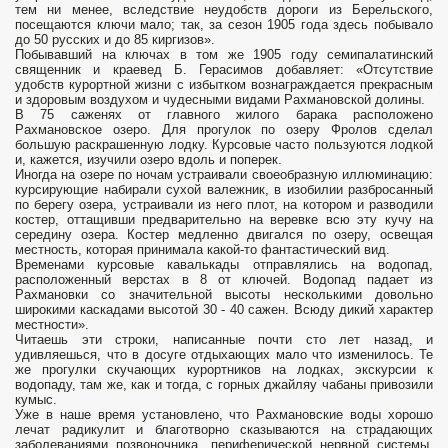
тем ни менее, вследствие неудобств дороги из Берельского,
посещаются ключи мало; так, за сезон 1905 года здесь побывало
до 50 русских и до 85 киргизов».
Побывавший на ключах в том же 1905 году семипалатинский
священник и краевед Б. Герасимов добавляет: «Отсутствие
удобств курортной жизни с избытком вознаграждается прекрасным
и здоровым воздухом и чудесными видами Рахмановской долины.
В 75 саженях от главного жилого барака расположено
Рахмановское озеро. Для прогулок по озеру Фролов сделал
большую раскрашенную лодку. Курсовые часто пользуются лодкой
и, кажется, изучили озеро вдоль и поперек.
Иногда на озере по ночам устраивали своеобразную иллюминацию:
курсирующие набирали сухой валежник, в изобилии разбросанный
по берегу озера, устраивали из него плот, на котором и разводили
костер, оттащивши предварительно на веревке всю эту кучу на
середину озера. Костер медленно двигался по озеру, освещая
местность, которая принимала какой-то фантастический вид.
Временами курсовые кавалькады отправлялись на водопад,
расположенный верстах в 8 от ключей. Водопад падает из
Рахмановки со значительной высоты несколькими довольно
широкими каскадами высотой 30 - 40 сажен. Всюду дикий характер
местности».
Читаешь эти строки, написанные почти сто лет назад, и
удивляешься, что в досуге отдыхающих мало что изменилось. Те
же прогулки скучающих курортников на лодках, экскурсии к
водопаду, там же, как и тогда, с горных джайляу чабаны привозили
кумыс.
Уже в наше время установлено, что Рахмановские воды хорошо
лечат радикулит и благотворно сказываются на страдающих
заболеваниями позвоночника, периферической нервной системы,