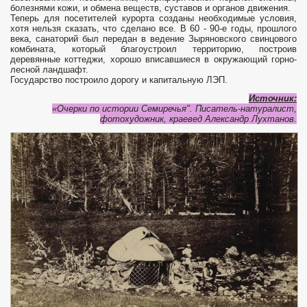
болезнями кожи, и обмена веществ, суставов и органов движения.
Теперь для посетителей курорта созданы необходимые условия,
хотя нельзя сказать, что сделано все. В 60 - 90-е годы, прошлого
века, санаторий был передан в ведение Зыряновского свинцового
комбината, который благоустроил территорию, построив
деревянные коттеджи, хорошо вписавшиеся в окружающий горно-
лесной ландшафт.
Государство построило дорогу и капитальную ЛЭП.
Источник:
«Очерки по истории Семиречья". Писатель-натуралист,
фотохудожник, краевед Александр Лухтанов.