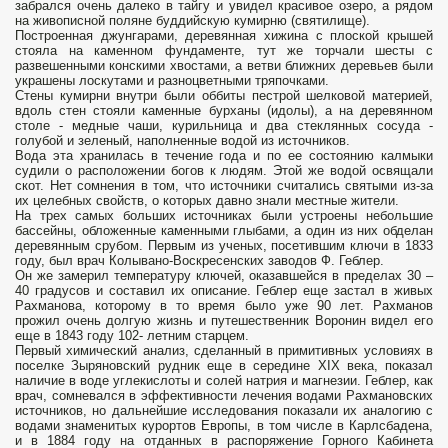
забрался очень далеко в тайгу и увидел красивое озеро, а рядом
на живописной поляне буддийскую кумирню (святилище).
Построенная джунгарами, деревянная хижина с плоской крышей
стояла на каменном фундаменте, тут же торчали шесты с
развешенными конскими хвостами, а ветви ближних деревьев были
украшены лоскутами и разноцветными тряпочками.
Стены кумирни внутри были оббиты пестрой шелковой материей,
вдоль стен стояли каменные бурханы (идолы), а на деревянном
столе - медные чаши, курильница и два стеклянных сосуда -
голубой и зеленый, наполненные водой из источников.
Вода эта хранилась в течение года и по ее состоянию калмыки
судили о расположении богов к людям. Этой же водой освящали
скот. Нет сомнения в том, что источники считались святыми из-за
их целебных свойств, о которых давно знали местные жители.
На трех самых больших источниках были устроены небольшие
бассейны, обложенные каменными глыбами, а один из них обделан
деревянным срубом. Первым из ученых, посетившим ключи в 1833
году, был врач Колывано-Воскресенских заводов Ф. Геблер.
Он же замерил температуру ключей, оказавшейся в пределах 30 –
40 градусов и составил их описание. Геблер еще застал в живых
Рахманова, которому в то время было уже 90 лет. Рахманов
прожил очень долгую жизнь и путешественник Воронин видел его
еще в 1843 году 102- летним старцем.
Первый химический анализ, сделанный в примитивных условиях в
поселке Зыряновский рудник еще в середине XIX века, показал
наличие в воде углекислоты и солей натрия и магнезии. Геблер, как
врач, сомневался в эффективности лечения водами Рахмановских
источников, но дальнейшие исследования показали их аналогию с
водами знаменитых курортов Европы, в том числе в Карлсбадена,
и в 1884 году на отданных в распоряжение Горного Кабинета