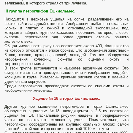
великаном, в которого стреляют три лучника.
III
группа петроглифов
Ешкиольмес.
Находится в верховье ущелья на сопке, разделяющей его на
восточный и западный отщелки. Изображения выбиты на скальных
блоках и плитах с южной и юго-западной экспозицией, под
которыми найдено крупное казахское поселение, которое, в свою
очередь, перекрывает ряд более древних стоянок раннего
железного века.
Общая численность рисунков составляет около 400, большинство
из которых относятся к эпохе бронзы. Это изображения животных -
быков, козлов, архаров, оленей, лошадей. Там же обнаружены
изображения колесниц, сюжеты со сценами охоты и
жертвоприношениями.
В этой группе встречаются и наиболее архаичные сюжеты. Это
фигуры животных в прямоугольном стиле и изображения людей с
косицами в круге. Интересны крупные рисунки козлов и оленей с
удлиненным корпусом.
Среди петроглифов преобладают сюжеты со сценами охоты и
изображениями животных.
Ущелье № 18 в горах Ешкиольмес.
Другое крупное скопление петроглифов в горах Ешкиольмес
обнаружено в ущелье №18, находящемся в 2,5 км восточнее
ущелья № 14. Наскальные рисунки найдены в предвершинной
части на восточных склонах ущелья. Примечательно, что
петроглифы сосредоточены на крупных скальных блоках самой
высокой в этой части гор сопки с отметкой 1019 м. н. у. м.