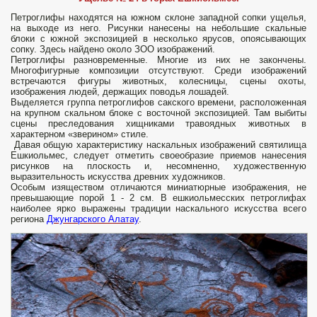
Петроглифы находятся на южном склоне западной сопки ущелья,
на выходе из него. Рисунки нанесены на небольшие скальные
блоки с южной экспозицией в несколько ярусов, опоясывающих
сопку. Здесь найдено около ЗОО изображений.
Петроглифы разновременные. Многие из них не закончены.
Многофигурные композиции отсутствуют. Среди изображений
встречаются фигуры животных, колесницы, сцены охоты,
изображения людей, держащих поводья лошадей.
Выделяется группа петроглифов сакского времени, расположенная
на крупном скальном блоке с восточной экспозицией. Там выбиты
сцены преследования хищниками травоядных животных в
характерном «зверином» стиле.
Давая общую характеристику наскальных изображений святилища
Ешкиольмес, следует отметить своеобразие приемов нанесения
рисунков на плоскость и, несомненно, художественную
выразительность искусства древних художников.
Особым изяществом отличаются миниатюрные изображения, не
превышающие порой 1 - 2 см. В ешкиольмесских петроглифах
наиболее ярко выражены традиции наскального искусства всего
региона
Джунгарского Алатау
.