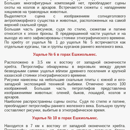
Больших многофигурных композиций нет, преобладают сцены
охоты на козлов и архаров. Встречаются сюжеты с нападением
хищников на травоядных животных.
Выделяется сцена с изображением солнцеголового
антропоморфного существа и животных, расположенных на самой
верхней скальной гряде.
Большая часть рисунков, судя по стилю, сюжетам и патине
относится к эпохе бронзы. В предвершинной части ущелья и на
выходе из него зафиксированы стоянки этнографического времени.
По хребту от ущелья № 1 до ущелья № 5 встречаются как
отдельные курганы, так и группы курганов раннего железного века.
Ущелье № 6 в горах Ешкиольмес.
Расположено в 3,5 км к востоку от западной оконечности
хребта. Петроглифы обнаружены в верховьях между двумя
безводными саями ущелья вблизи древнего поселения и крупной
казахской стоянки этнографического времени.
Рисунки нанесены на небольшие скальные плиты с южной и юго-
западной экспозицией техникой выбивки. Отмечено около 100
изображений. Большая часть петроглифов представлена
изображениями животных: оленей, быков, лошадей, козлов и
архаров.
Наиболее распространены сцены охоты. Судя по стилю и патине,
преобладают петроглифы раннего железного века. Большую группу
составляют рисунки, выбитые в этнографическое время.
Ущелье № 10 в горах Ешкиольмес.
Находится в 7 км к востоку от западной оконечности хребта.