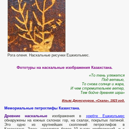
Рога оленя. Наскальные рисунки Ешкиольмес.
Фототуры на наскальные изображения Казахстана.
«То тень уляжется
Под ветвью,
То снова солнце и жара,
И чем стремительнее ветер,
Тем бойче древняя игра»
Ильяс Джунсугуров. «Скала». 1923 год.
Мемориальные петроглифы Казахстана.
Древние наскальные
изображения в
хребте Ешкиольмес
обнаружены на южных склонах гор, на скалах, покрытых патиной.
Это одно из крупнейших скоплений петроглифов в
Казахстане. Здесь находится более 10 тысяч изображений, и с