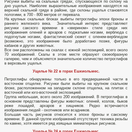
Рисунки выбиты на скальных грядах, спускающихся по склону на
дно ущелья. Наиболее выразительные изображения находятся на
верхней скальной гряде в районе, где склоны ущелья становятся
пологими, в 700 - 800 метров от перевала.
На крупных скальных блоках выбиты петроглифы эпохи бронзы и
раннего железного века. Значительный интерес представляют
рисунки сакского времени в «зверином» стиле среди них
изображения оленей и архаров с поджатыми ногами, верблюда с
подогнутым ногами, фантастический сюжет с оленем-верблюдом
(возможно, это изображение было доработано позже, фигуры
кабанов и других животных.
Все они расположены на скалах с южной экспозицией, всего около
70 изображений. Скалы в этом месте образуют своеобразную
галерею, чем и объясняется значительное количество петроглифов
в верховьях ущелья.
Ущелье № 22 в горах Ешкиольмес.
Петроглифы обнаружены только в его предвершинной части в
восточном отщелке. Рисунки были выбиты на крупном скальном
блоке, расположенном на западном склоне отщелка, на плитах с
восточной или юго-восточной экспозицией.
Группа небольшая, всего около 200 изображений. В петроглифах в
основном представлены фигуры животных: оленей, козлов, быков
реже лошадей, архаров и хищников. Редко встречаются
изображения людей - охотников или всадников.
Большая часть рисунков относится к эпохе бронзы и сакскому
времени. В данной группе изображений отсутствует техника резьбы
по камню, хотя имеется ряд изящных миниатюрных рисунков.
Ущелье № 24 в горах Ешкиольмес.