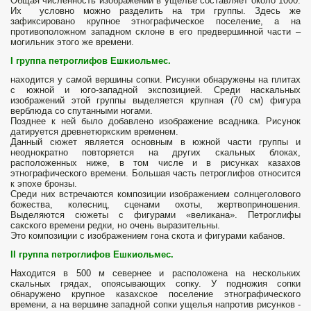
Общая численность изображений в ущелье составляет около 1000.
Их условно можно разделить на три группы. Здесь же
зафиксировано крупное этнографическое поселение, а на
противоположном западном склоне в его предвершинной части –
могильник этого же времени.
I
группа петроглифов Ешкиольмес.
находится у самой вершины сопки. Рисунки обнаружены на плитах
с южной и юго-западной экспозицией. Среди наскальных
изображений этой группы выделяется крупная (70 см) фигура
верблюда со спутанными ногами.
Позднее к ней было добавлено изображение всадника. Рисунок
датируется древнетюркским временем.
Данный сюжет является основным в южной части группы и
неоднократно повторяется на других скальных блоках,
расположенных ниже, в том числе и в рисунках казахов
этнографического времени. Большая часть петроглифов относится
к эпохе бронзы.
Среди них встречаются композиции изображением
солнцеголового
божества, колесниц, сценами охоты, жертвоприношения.
Выделяются сюжеты с фигурами «великана». Петроглифы
сакского времени редки, но очень выразительны.
Это композиции с изображением гона скота и фигурами кабанов.
II
группа петроглифов
Ешкиольмес.
Находится в 500 м севернее и расположена на нескольких
скальных грядах, опоясывающих сопку. У подножия сопки
обнаружено крупное казахское поселение этнографического
времени, а на вершине западной сопки ущелья напротив рисунков -