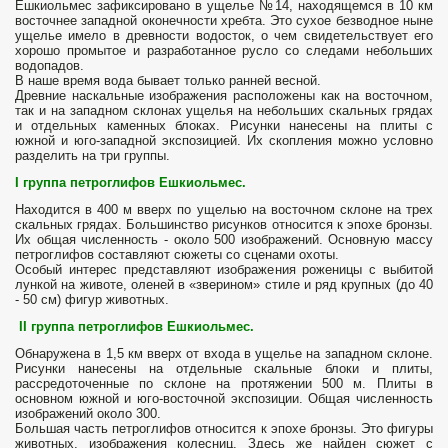
Ешкиольмес зафиксировано в ущелье №14, находящемся в 10 км
восточнее западной оконечности хребта. Это сухое безводное ныне
ущелье имело в древности водосток, о чем свидетельствует его
хорошо промытое и разработанное русло со следами небольших
водопадов.
В наше время вода бывает только ранней весной.
Древние наскальные изображения расположены как на восточном,
так и на западном склонах ущелья на небольших скальных грядах
и отдельных каменных блоках. Рисунки нанесены на плиты с
южной и юго-западной экспозицией. Их скопления можно условно
разделить на три группы.
I группа петроглифов
Ешкиольмес.
Находится в 400 м вверх по ущелью на восточном склоне на трех
скальных грядах. Большинство рисунков относится к эпохе бронзы.
Их общая численность - около 500 изображений. Основную массу
петроглифов составляют сюжеты со сценами охоты.
Особый интерес представляют изображения роженицы с выбитой
лункой на животе, оленей в «зверином» стиле и ряд крупных (до 40
- 50 см) фигур животных.
II
группа петроглифов Ешкиольмес.
Обнаружена в 1,5 км вверх от входа в ущелье на западном склоне.
Рисунки нанесены на отдельные скальные блоки и плиты,
рассредоточенные по склоне на протяжении 500 м. Плиты в
основном южной и юго-восточной экспозиции. Общая численность
изображений около 300.
Большая часть петроглифов относится к эпохе бронзы. Это фигуры
животных, изображения колесниц. Здесь же найден сюжет с