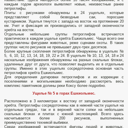
каждым годом археологи выявляют новые, неизвестные ранее
петроглифы.
Плиты с рисунками обнаружены в 24 ущельях, которые
представляют собой безводные саи, поросшие
кустарником. Ущелья тянутся с запада на восток на протяжении 20
км. Учет и фиксация их производились от западной оконечности
хребта на восток.
Отдельные небольшие группы петроглифов встречаются
практически в каждом ущелье хребта Ешкиольмес. Чаще всего они
представлены фигурами животных, реже сценами охоты. В таких
группах число рисунков не превышает двух-трех десятков.
Более крупные скопления петроглифов обнаружены в ущельях №
5, 6, 10, 12, 13, 14, 18, 19, 22 и 24. В ущельях № 10, 13, 14, 18 и 24
наскальные изображения обнаружены на разных скальных блоках,
удаленных друг от друга, что позволяет выделить их в отдельные
группы. Именно в этих ущельях сосредоточена основная часть
петроглифов хребта Ешкиольмес.
Для определения датировки петроглифов и их коррекции с
поселениями и могильниками необходимо рассмотреть весь
комплекс памятников долины реки Коксу более подробно.
Ущелье № 5 в горах Ешкиольмес.
Расположено в 3 километрах к востоку от западной оконечности
хребта. Петроглифы сосредоточены как в нижней части ущелья на
отдельных грядах, так и в верхней части сопки на небольших
скальных блоках и плитах с южной экспозицией. Всего здесь
насчитывается более 200 рисунков, выполненных
преимущественно техникой выбивки.
Среди изображений встречаются фигуры людей и животных.