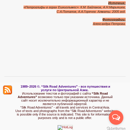
Источник:
«Петроглифы в горах Ешкиольмес». К.М. Байпаков, А.Н.Марьяшев,
С.А.Потапов, А.А.Горячев. Алматы. 2005 год.
Фотографии:
Александра Петрова.
1989–2026 ©.
“Silk Road Adventures” - вс
е путешествия и
услуги по Центральной Азии.
Использование текстов и фотографий с сайта
“Silk Road
Adventures”
возможно только при указании источника. Данный
сайт носит исключительно информационный характер и не
является публичной офертой.
“Silk Road Adventures” - all travels and services in Central Asia.
Use of texts and photographs from the “Silk Road Adventures” website
is possible only if the source is indicated. This site is for informational
purposes only and is not a public offer.