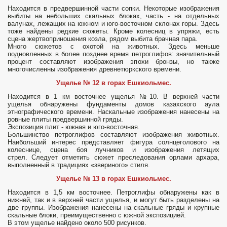
Находится в предвершинной части сопки. Некоторые изображения
выбиты на небольших скальных блоках, часть - на отдельных
валунах, лежащих на южном и юго-восточном склонах горы. Здесь
тоже найдены редкие сюжеты. Кроме колесниц в упряжи, есть
сцена жертвоприношения козла, рядом выбита брачная пара.
Много сюжетов с охотой на животных. Здесь меньше
подновленных в более позднее время петроглифов: значительный
процент составляют изображения эпохи бронзы, но также
многочисленны изображения древнетюркского времени.
Ущелье № 12 в горах Ешкиольмес.
Находится в 1 км восточнее ущелья №10. В верхней части
ущелья обнаружены фундаменты домов казахского аула
этнографического времени. Наскальные изображения нанесены на
ровные плиты предвершинной гряды.
Экспозиция плит - южная и юго-восточная.
Большинство петроглифов составляют изображения животных.
Наибольший интерес представляет фигура солнцеголового на
колеснице, сцена боя лучников и изображения летящих
стрел. Следует отметить сюжет преследования орлами архара,
выполненный в традициях «звериного» стиля.
Ущелье № 13 в горах Ешкиольмес.
Находится в 1,5 км восточнее. Петроглифы обнаружены как в
нижней, так и в верхней части ущелья, и могут быть разделены на
две группы. Изображения нанесены на скальные гряды и крупные
скальные блоки, преимущественно с южной экспозицией.
В этом ущелье найдено около 500 рисунков.