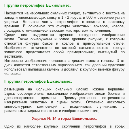
I группа петроглифов Ешкиольмес.
Находится на небольших скальных грядах, вытянутых с востока на
запад и опоясывающих сопку в 1 - 2 яруса, в 800 м севернее устья
ущелья. Большая часть петроглифов относится к сакскому
времени. В основном это фигуры животных: архаров, козлов,
лошадей, отличающиеся высоким мастерством исполнения.
Среди них выделяется крупное контурное изображение
козла. Также обнаружены и более древние рисунки, к которым
относятся фигуры быков и козлов в прямоугольном стиле.
Изображения отличаются не которой схематичностью: корпус
животного представляет собой прямоугольник, вытянутый по
вертикали.
Интересно изображение человека с диском вместо головы. Этот
диск является естественным образованием, так древний художник
использовал выпавший камень и добавил к круглой выемке фигуру
человека.
II
группа петроглифов Ешкиольмес.
размещена на больших скальных блоках южнее вершины.
Здесь сосредоточены наскальные изображения эпохи бронзы и
древнетюркского времени. Преимущественно встречаются
изображения животных и сцены охоты. Отмечено несколько
многофигурных композиций с всадниками, лучниками, с
различными видами животных и изображениями птиц.
Ущелье № 14 в горах Ешкиольмес.
Одно из наиболее крупных скоплений петроглифов в горах