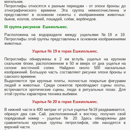
могильник.
Петроглифы относятся к разным периодам - от эпохи бронзы до
этнографического времени. Эта группа немногочисленна и
представляет в основном сюжеты с изображением животных:
быков, козлов, оленей, лошадей, собак, верблюдов.
III
группа рисунков
Ешкиольмес.
Расположена на водоразделе между ущельями №19 и 19.
Петроглифы этой группы представлены в основном изображениями
животных.
Ущелье № 19 в горах Ешкиольмес.
Петроглифы обнаружены в 2 км вглубь ущелья на крупном
скальном блоке, расположенном в 50 м вверх от дна ущелья на
склоне восточной сопки. Найдено около 500 наскальных
изображений. Большую часть составляют рисунки эпохи бронзы и
сакского времени.
Выделяются три крупные плиты, полностью покрытые фигурами
людей и животных. Среди сюжетов преобладают сцены охоты,
встречаются эротические сцены, люди в ритуальных позах. Для
этой группы характерна техника выбивки.
Ущелье № 20 в горах Ешкиольмес.
В нижней части в 400 метрах от устья ущелье №19 раздваивается,
образуя два сая. Сай, расположенный к востоку, получил свой
порядковый номер – ущелье № 20. Здесь обнаружены две
сравнительно крупные группы петроглифов, обе находятся в
верхней части.