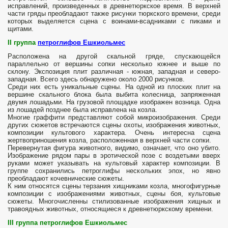
исправлений, произведенных в древнетюркское время. В верхней
части гряды преобладают также рисунки тюркского времени, среди
которых выделяется сцена с воинами-всадниками с пиками и
щитами.
II группа
петроглифов Ешкиольмес
Расположена на другой скальной гряде, спускающейся
параллельно от вершины сопки несколько южнее и выше по
склону. Экспозиция плит различная - южная, западная и северо-
западная. Всего здесь обнаружено около 2000 рисунков.
Среди них есть уникальные сцены. На одной из плоских плит на
вершине скального блока была выбита колесница, запряженная
двумя лошадьми. На грузовой площадке изображен возница. Одна
из лошадей позднее была исправлена на козла.
Многие граффити представляют собой микроизображения. Среди
других сюжетов встречаются сцены охоты, изображения животных,
композиции культового характера. Очень интересна сцена
жертвоприношения козла, расположенная в верхней части сопки.
Перевернутая фигура животного, видимо, означает, что оно убито.
Изображение рядом пары в эротической позе с воздетыми вверх
руками может указывать на культовый характер композиции. В
группе сохранились петроглифы нескольких эпох, но явно
преобладают кочевнические сюжеты.
К ним относятся сцены терзания хищниками козла, многофигурные
композиции с изображениями животных, сцены боя, культовые
сюжеты. Многочисленны стилизованные изображения хищных и
травоядных животных, относящиеся к древнетюркскому времени.
III
группа петроглифов Ешкиольмес