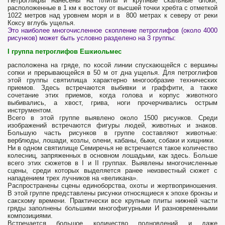
Петроглифы нанесены на плиты и крупные скальные блоки,
расположенные в 1 км к востоку от высшей точки хребта с отметкой
1022 метров над уровнем моря и в 800 метрах к северу от
реки
Коксу вглубь ущелья.
Это наиболее многочисленное скопление петроглифов (около 4000
рисунков) может быть условно разделено на 3 группы:
I
группа петроглифов Ешкиольмес
расположена на гряде, по косой линии спускающейся с вершины
сопки и прерывающейся в 50 м от дна ущелья. Для петроглифов
этой группы святилища характерно многообразие технических
приемов. Здесь встречаются выбивки и граффити, а также
сочетание этих приемов, когда голова и корпус животного
выбивались, а хвост, грива, ноги прочерчивались острым
инструментом.
Всего в этой группе выявлено около 1500 рисунков. Среди
изображений встречаются фигуры людей, животных и знаков.
Большую часть рисунков в группе составляют животные:
верблюды, лошади, козлы, олени, кабаны, быки, собаки и хищники.
Ни в одном святилище Семиречья не встречается такое количество
колесниц, запряженных в основном лошадьми, как здесь. Больше
всего этих сюжетов в I и II группах. Выявлены многочисленные
сцены, среди которых выделяется ранее неизвестный сюжет с
нападением трех лучников на «великана».
Распространены сцены единоборства, охоты и жертвоприношения.
В этой группе представлены рисунки относящиеся к эпохе бронзы и
сакскому времени. Практически все крупные плиты нижней части
гряды заполнены большими многофигурными И разновременными
композициями.
Встречается большое количество подновлений и даже