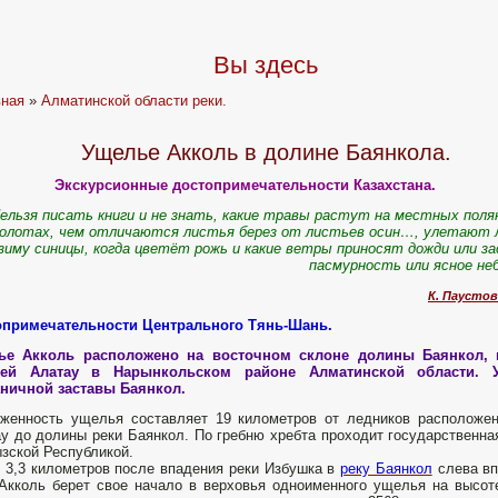
Вы здесь
вная
»
Алматинской области реки.
Ущелье Акколь в долине Баянкола.
Экскурсионные достопримечательности Казахстана.
ельзя писать книги и не знать, какие травы растут на местных поля
олотах, чем отличаются листья берез от листьев осин…, улетают 
зиму синицы, когда цветёт рожь и какие ветры приносят дожди или за
пасмурность или ясное н
К. Паустов
опримечательности Центрального Тянь-Шань.
ье Акколь расположено на восточном склоне долины Баянкол, н
кей Алатау в Нарынкольском районе Алматинской области. 
аничной заставы Баянкол.
женность ущелья составляет 19 километров от ледников расположен
у до долины реки Баянкол. По гребню хребта проходит государственна
зской Республикой.
 3,3 километров после впадения реки Избушка в
реку Баянкол
слева вп
Акколь берет свое начало в верховья одноименного ущелья на высоте