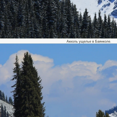
Акколь ущелье в Баянколе.