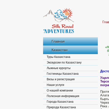
Гла
Главная
«
Н
Казахстан
б
Туры Казахстана
Экскурсии по Казахстану
Лыжные курорты
Дост
Гостиницы Казахстана
Ущел
Визы и регистрация
Терс
Наши услуги
погр
О нашей компании
Протя
Алата
Полезная информация
Кыргы
Города Казахстана
Через
Река 
Природа Казахстана