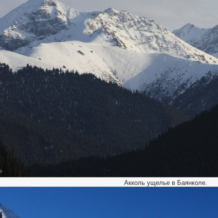
Акколь ущелье в Баянколе.