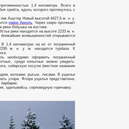
протяженностью 1,4 километра. Всего в
ня хребта, вдоль которого протянулось с
пик Ашутор Новый высотой 4427,6 м. н. у.
дится
озеро Акколь
. Через озеро протекает
и реки Избушка на востоке.
Устье реки находится на высоте 2233 м. н.
 с ближайших возвышенностей открываются
 В 1,4 километрах на юг от пограничной
295 м. н. у. м. находится турбаза. К
оги.
оль необходимо оформить пограничный
отных, среди копытных можно увидеть:
рога, сибирскую косулю (местное название
дем, волками, рысью, лисами. В ущелье
чать улара. Флора ущелья представлена:
 барбарис.
к, эдельвейсы, серповидную горечавку.