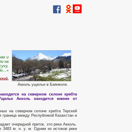
нах и
ли на
суху,
ебо…»
ский.
Акколь ущелье в Баянколе.
аходится на северном склоне хребта
Ущелье Акколь находится южнее от
ных на северном склоне хребта Терскей
я граница между Республикой Казахстан и
адает очередной приток, это река Акколь.
 3483 м. н. у. м. Одним из истоков реки