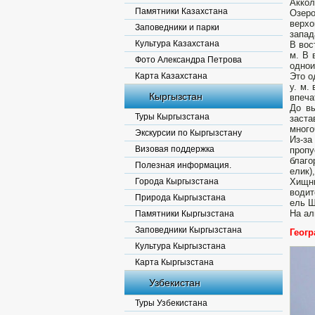
Аккол
Памятники Казахстана
Озер
верхо
Заповедники и парки
запад
Культура Казахстана
В вос
м. В 
Фото Александра Петрова
однои
Карта Казахстана
Это о
у. м.
Кыргызстан
впеча
До вы
Туры Кыргызстана
заст
много
Экскурсии по Кыргызстану
Из-з
Визовая поддержка
проп
благо
Полезная информация.
елик)
Города Кыргызстана
Хищни
водит
Природа Кыргызстана
ель Ш
На ал
Памятники Кыргызстана
Заповедники Кыргызстана
Геог
Культура Кыргызстана
Карта Кыргызстана
Узбекистан
Туры Узбекистана