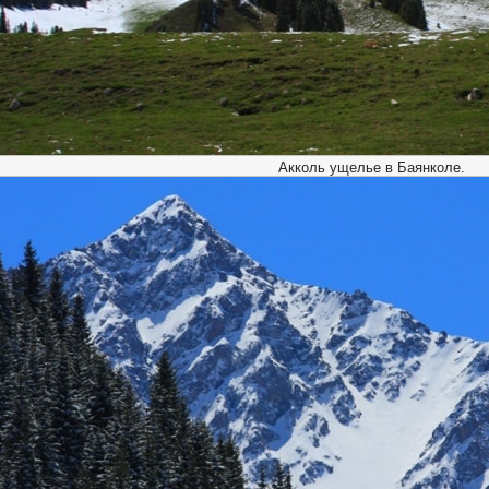
Акколь ущелье в Баянколе.