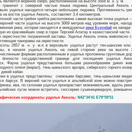
ь является мореное озеро, расположенное на высоте 3568 м. н. у. м.
о граничит с северной частью языка ледника Центральный Акколь 
вьях ущелья находится четыре небольших ледника. Протяженность греб
а на восток ущелье Акколь, составляет 3,4 километров.
точной части гребня хребта расположена самая высокая точка ущелья – 
верхней части ущелья на высоте 3069 метров над уровнем моря, нахо
менная река, которая находится в междуречье
реки Бузунбай
на западе 
дно из красивейших озер в горах Терскей Алатау в казахстанской части. 
 в окрестностях пограничной заставы. Ущелье Акколь очень живописно
тляющие панорамы на окрестности.
соты 2857 м. н. у. м.я в верховьях ущелья растут тян-шанские ели.
авы, в начале ущелья Акколь на левой стороне реки на высоте 2
численным фермам расположенным в ущелье проложены грунтовые дор
а близости государственной границе для посещения ущелья Акк
уск. Фауна ущелья представлена большим разнообразием диких жив
родного оленя (марал), тянь-шаньского архара, сибирского горного козе
, дикий кабан.
ки в ущелье представлены: снежными барсами, тянь-шаньским медве
ся барсук. В верхней части ущелья в альпийской зоне можно повстре
ренка, ива, по склонам ущелья произрастает можжевельник, вдоль реки
ьпийских лугах можно встретить: сюссерию сушеницевидную, ромашечни
рафические координаты ущелья Акколь:
N42°34'41 E79°59'51