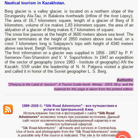
Nautical tourism in Kazakhstan.
Berg glacier is a valley glacier, is located on a northern slope of the
Dzungarsky Ala-Tau, in Balakora riverheads (inflow of the river Lepsy).
The area of 16,7 kilometers square, length of a glacier of Berg of 8
kilometers, volume of ice makes 1,83 kilometers square, the area of an
ablyation of a glacier of Berg makes 8,7 kilometers of square.
The snow line passes at the height of 3600 meters above sea level. The
glacier terminates at the height of 2850 meters above sea level, on a
crest 7 kilometers long is Satpayev's tops with height of 4340 meters
above sea level, Bergh Tsentralnaya.
The first information on a glacier was supplied in 1856 - 1857 by P. P.
Semenov-Tien-Shanskim and V. V. Sapozhnikov. In 1947 an expedition
of the sector of geography (since 1983 - Institute of geography) AN the
Kazakh. SSR under the leadership of N. N. Palgova visited a glacier
and called it in honor of the Soviet geographer L. S. Berg.
Authority:
"Zhetysu is the Land of tourism”. A Tourist Guide-book. Almaty. 2003. 68 p. and the
material for this page is taken from the printed edition.
1989–2026 ©.
“Silk Road Adventures” - вс
е путешествия и
услуги по Центральной Азии.
Использование текстов и фотографий с сайта
“Silk Road
Adventures”
возможно только при указании источника. Данный
сайт носит исключительно информационный характер и не
является публичной офертой.
“Silk Road Adventures” - all travels and services in Central Asia.
Use of texts and photographs from the “Silk Road Adventures” website
is possible only if the source is indicated. This site is for informational