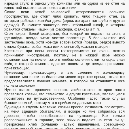
изредка стул; в одном углу комнаты или на одной из ее стен на
известной высоте висит полка с иконами.
Около печи белой занавеской отгораживается большое
пространство, где стоит либо кровать, либо ткацкий стан, за
которым работает хозяйка дома (здесь же хранятся шубы и другая
одежда). В комнате зачастую есть небольшой шкаф, в котором
хранятся стаканы, чашки (из фарфора, фаянса) и т. п.
Стол покрыт белой скатертью, без которой не подают на стол, и
где-нибудь всегда висит чистое полотенце. В большинстве изб
застеклены окна, хотя кое-где встречаются (правда, редко) вместо
стекла бумага, рыбья кожа или хлопчатобумажная материя.
Крестьяне при всем своем гостеприимстве не очень охотно
принимают иностранцев, поэтому не в каждой избе можно
остановиться на ночлег, зато в любом селении стоит специальная
изба, в которой комнаты сдаются внаем и где всегда принимают
приезжающих.
Чужеземцу, приезжающему в это селение и желающему
остановиться в нем на более или менее короткое время, тотчас же
предоставляется лучшая комната, в которой он становится уже
полным хозяином.
Нужно только терпеливо сносить любопытство, которое часто
проявляют хозяин, его семейство и другие крестьяне, являющиеся
посмотреть на путешественника. Особенно часто такие случаи
бывали со мной, потому что я прибыл из дальних мест.
Однажды в глухом местечке хозяин просил позволить посмотреть
на меня здешним обитателям, и вскоре ко мне собралась вся
деревня, чтобы полюбоваться на чужеземца. Как только
расположишься в горнице, тебе обычно подают на стол пишу:
прекрасный хлеб (большею частью пшеничный), совершенно
восхитительный мед, молоко и яйца, нередко и мясные блюда,