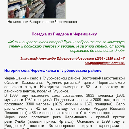
На местном базаре в селе Черемшанка.
Поездка из Риддера в Черемшанку.
«Жизнь вырвала кусок старой Руси и забросила его за каменную
стену к подножию снеговых вершин. И за этой стеной старина
держалась до последних дней»
Этнограф Александр Ефремович Новоселов (1884 - 1918 г.г.) «У
старообрядцев Алтая».
История села Черемшканка в Глубоковском районе.
Черемшанка - село в Глубоковском районе Восточно-Казахстанской
области Казахстана. Административный центр Черемшанского
сельского округа. Находится примерно в 52 км к востоку от
районного центра, посёлка Глубокое.
В 1999 году население села составляло 3933 человека (1981
мужчина и 1952 женщины). По данным переписи 2009 года, в селе
проживало 3300 человек (1629 мужчин и 1671 женщина). Село
расположено в 41 км к западу от города Риддер (бывший
Лениногорск) и 86 км северо-восточнее от Усть-Каменогорска.
Через село протекает река Черемшанка - правый приток
реки Ульба (правый приток Иртыша). Основано в 1799 году в
Риддерской волости Змеиногорского округа староверами -