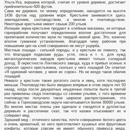
Ульга-Уха, вершина которой, считая от уровня деревни, достигает
приблизительно 600 футов.
Сама же деревня, по моему определению, находится на высоте
1436 футов над уровнем моря. Крестьяне занимаются здесь
земледелием, скотоводством, а многие и пчеловодством.
Некоторые крестьяне имеют свыше 200 ульев.
Излишек зерна крестьяне продают в хлебные магазины, из которых
горнорабочие получают определенное вполне достаточное для
пропитания количество муки по твердой низкой цене. Это, конечно
вполне гуманное установление, благодаря чему рабочие при
повышении цен на хлеб совершенно не несут ущерба.
Местные лошади - сильной породы, и у крестьян их помногу, так
что благодаря подвозам руды, угля, леса и т. п. для нужд
металлургических заводов крестьяне имеют только солидный
доход. В окрестности Локтевского завода, куда я прибыл осенью я
спросил одного крестьянина, сколько у него лошадей Он ответил
«Я одинокий человек, у меня их сорок». Но не везде такое обилие
лошадей.
Немало у крестьян также рогатого скота и овец, хотя последних
меньше. Пчеловодство было введено впервые в этом округе лет 50
назад, когда после двукратных неудачных попыток были в третий
раз привезены сюда пчеловоды со своими ульями, с того времени
пчеловодство получило такое широкое распространение, что
сейчас в Горнозаводском округе насчитывается более 80000 ульев.
Во многих местах пчелы уже одичали и гнездятся в дуплистых
деревьях и расселинах скал, так что казаки отыскивают их и
собирают мед.
Здешний мед - отличного качества, почти совершенно белого цвета
и очень ароматный, из него приготовляют кушанья или фруктовые
конфеты, которые совсем не имеют обычного привкуса меда.