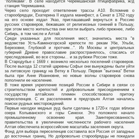
"поляками". В селе находится Черемшанская птицефабрика, ж/д
станция Черемшанка.
Через село проходит ответвление трассы А10. Вспомнив о
старообрядцах, Екатерина II издала манифест, а Сенат в 1762 году
на его основе издал Указ, приглашавший вернуться в Россию
русских староверов, бежавших от религиозных гонений в Польшу,
при этом место жительства они могли выбрать либо прежнее, либо
Сибирь, в том числе и Алтай.
Среди указанных для поселения мест, значились места "в
ведомстве Усть-Каменогорской крепости по рекам Убе, Ульбе,
Березовке, Глубокой и протчим...". Из Москвы и центральных
губерний Древне православие распространялось, спасаясь от
преследований, во все стороны... и за рубежи России тоже.
В Стародубье с 1669 г. возникло несколько поселений староверов.
После выхода 12 статей царевны Софьи они вынуждены были уйти
за литовскую границу на Ветку в Польшу. Первая "выгонка" Ветки
была при Анне Иоанновне, но новые волны староверов снова
пополнили ее население.
В тоже время укрепление позиций России в Сибири в связи со
строительством крепостей и добровольным присоединением к
государству алтайских племен способствовало притоку
переселенцев. С их расселением в предгорьях Алтая начались
поиски рудных месторождений.
Первые находки медных руд были сделаны в 1720-х годах вблизи
озера Колыванского и горы Синюхи. Это положило начало
промышленному освоению края. Заинтересованность
правительства в увеличении численности рабочего населения
Алтая обеспечила всероссийские масштабы заселения округа.
Фонд для выбора переселенцев составила вся Россия от западных
до восточных границ. Но добровольно старообрядцы не покидали