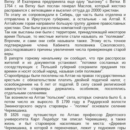
Ветку. И Екатерина предприняла еще одну "выгонку" с Ветки. В
1764 г. на Ветку был послан генерал Маслов, который жестоко
расправился с ветковцами и выселил оттуда до 20000 христиан.
По этапу их сопровождали в Сибирь, где часть была отделена и
отправлена в Иркутскую губернию, а остальные - на Алтай. К
Алтайским горам направили большую группу древне православных
христиан. Они были расселены компактной группой.
Так как высланы они были с территории, принадлежащей некоторое
время Польше, то местные жители стали называть их "поляками".
Впрочем, и сами они себя называли также. Этому есть точное
подтверждение члена Кабинета полковника Соколовского,
расследовавшего причины увеличения числа приверженцев старой
веры.
В рапорте горному начальнику он сообщил, что при расспросах
жителей и из документов установил: "потомки сосланных из
соседствующих с Польшей губерний сохранили предания тех
времен и носят особый наряд, называя себя поляками".
Старообрядцы были поселены на Алтае на правах государственных
крестьян с обязательством платить двойной податной налог, с
освобождением на 6 лет от податей. В силу своей религиозной
замкнутости староверы держались особняком, поселялись
отдельными селениями.
Так возникли на Алтае "польские" села, которых сначала было 6, а
потом число их выросло. В 1799 году в Риддерской волости
Змеиногорского округа староверы - "поляки" основали селение
Черемшанка.
В 1826 году путешествуя по Алтаю профессор Дерптского
университета Карл Ледебург так описал Черемшанку, а также
жизнь и быт староверов населявших те места: «Деревня
Черемшанка, в которой я переночевал, лежит у подножия горы