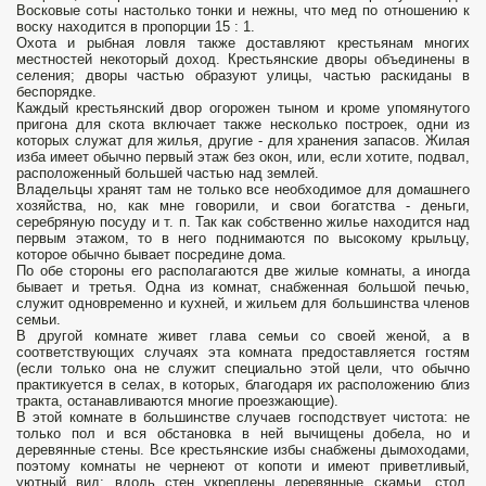
Восковые соты настолько тонки и нежны, что мед по отношению к
воску находится в пропорции 15 : 1.
Охота и рыбная ловля также доставляют крестьянам многих
местностей некоторый доход. Крестьянские дворы объединены в
селения; дворы частью образуют улицы, частью раскиданы в
беспорядке.
Каждый крестьянский двор огорожен тыном и кроме упомянутого
пригона для скота включает также несколько построек, одни из
которых служат для жилья, другие - для хранения запасов. Жилая
изба имеет обычно первый этаж без окон, или, если хотите, подвал,
расположенный большей частью над землей.
Владельцы хранят там не только все необходимое для домашнего
хозяйства, но, как мне говорили, и свои богатства - деньги,
серебряную посуду и т. п. Так как собственно жилье находится над
первым этажом, то в него поднимаются по высокому крыльцу,
которое обычно бывает посредине дома.
По обе стороны его располагаются две жилые комнаты, а иногда
бывает и третья. Одна из комнат, снабженная большой печью,
служит одновременно и кухней, и жильем для большинства членов
семьи.
В другой комнате живет глава семьи со своей женой, а в
соответствующих случаях эта комната предоставляется гостям
(если только она не служит специально этой цели, что обычно
практикуется в селах, в которых, благодаря их расположению близ
тракта, останавливаются многие проезжающие).
В этой комнате в большинстве случаев господствует чистота: не
только пол и вся обстановка в ней вычищены добела, но и
деревянные стены. Все крестьянские избы снабжены дымоходами,
поэтому комнаты не чернеют от копоти и имеют приветливый,
уютный вид; вдоль стен укреплены деревянные скамьи, стол,