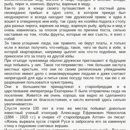
рыбу, пирог и, конечно, фрукты, вареные в меду.
Как-то раз в конце своего путешествия я в постный день
неожиданно прибыл в одно село, в котором прежде был
неоднократно и всегда находил там дружеский прием; и едва я
вошел в отведенную мне избу, так сразу же хозяйка подала к столу
два разных пирога, варение на меду, жареную рыбу, арбузы и мед и
очень извинялась за плохое угощение по причине поста, сильно
настаивая на том, чтобы фрукты, которые не мог съесть, я взял с
собой.
За такое угощение люди, как правило, не берут платы, и только
если я желал получить что-нибудь такое, чего не было в избе, в
которой квартировал, например цыплят или что-то подобное, мне
приносили это за плату из другой избы.
При отъезде чужеземца обычно дружески приглашают в будущем
еще побывать у них. Такое гостеприимство - тем большая заслуга
местных крестьян, что они по своим религиозным убеждениям
неохотно имеют дело с инаковерующими людьми и даже считают
непригодной для еды и питья свою посуду после того, как ею с их
разрешения пользовался чужестранец.
Они в большинстве принадлежат к старообрядцам и в
царствование императрицы Екатерины II были отправлены сюда на
поселение. Живется им очень хорошо, как видно из сделанного
выше описания их благосостояния, и число жителей здесь сильно
увеличивается».
Спустя почти 100 лет в этих же местах побывал довольно
известный ученый этнограф Александр Ефремович Новоселов
(1884 - 1918 г.г.) в очерке «У старообрядцев Алтая» он писал:
«Жизнь вырвала кусок старой Руси и забросила его за каменную
стену к подножию снеговых вершин.