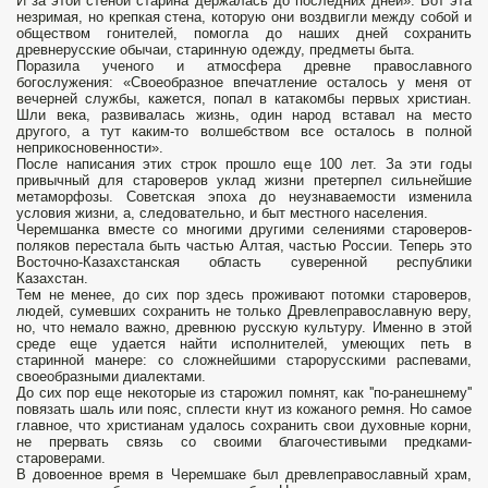
И за этой стеной старина держалась до последних дней». Вот эта
незримая, но крепкая стена, которую они воздвигли между собой и
обществом гонителей, помогла до наших дней сохранить
древнерусские обычаи, старинную одежду, предметы быта.
Поразила ученого и атмосфера древне православного
богослужения: «Своеобразное впечатление осталось у меня от
вечерней службы, кажется, попал в катакомбы первых христиан.
Шли века, развивалась жизнь, один народ вставал на место
другого, а тут каким-то волшебством все осталось в полной
неприкосновенности».
После написания этих строк прошло еще 100 лет. За эти годы
привычный для староверов уклад жизни претерпел сильнейшие
метаморфозы. Советская эпоха до неузнаваемости изменила
условия жизни, а, следовательно, и быт местного населения.
Черемшанка вместе со многими другими селениями староверов-
поляков перестала быть частью Алтая, частью России. Теперь это
Восточно-Казахстанская область суверенной республики
Казахстан.
Тем не менее, до сих пор здесь проживают потомки староверов,
людей, сумевших сохранить не только Древлеправославную веру,
но, что немало важно, древнюю русскую культуру. Именно в этой
среде еще удается найти исполнителей, умеющих петь в
старинной манере: со сложнейшими старорусскими распевами,
своеобразными диалектами.
До сих пор еще некоторые из старожил помнят, как ''по-ранешнему''
повязать шаль или пояс, сплести кнут из кожаного ремня. Но самое
главное, что христианам удалось сохранить свои духовные корни,
не прервать связь со своими благочестивыми предками-
староверами.
В довоенное время в Черемшаке был древлеправославный храм,