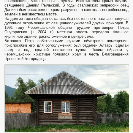
совершались божественные службы. Настоятелем храма служил
священник Даниил Рыльский. В годы сталинских репрессий отец
Даниил был расстрелян, храм разрушен, а колокола погребены под
землей в неизвестном месте.
На долгие годы община осталась без постоянного пастыря получая
духовное окормление от священнослужителей других приходов. В
1991 году Черемшанской общине трудами протоиерея Петра
Онуфриенко (+ 2004 г.) местная власть передала большое
кирпичное здание, расположенное в центре села.
Батюшка Петр собственными руками обустроил помещение,
приспособив его для богослужения: был отделен Алтарь, сделан
свод и над крышей поставлен купол. Таким образом у
черемшанских христиан появился храм в честь Благовещения
Пресвятой Богородицы.