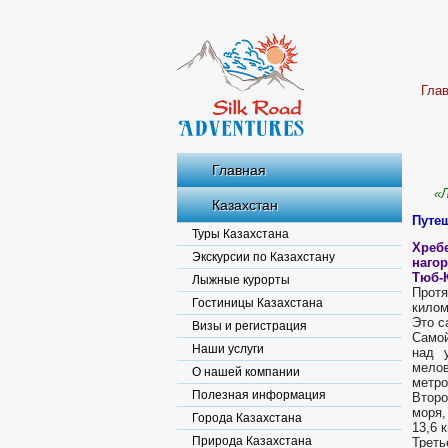
Гла
Главная
«
Казахстан
Путе
Туры Казахстана
Хребе
Экскурсии по Казахстану
наго
Тюб-
Лыжные курорты
Прот
Гостиницы Казахстана
килом
Это с
Визы и регистрация
Самой
Наши услуги
над 
мелов
О нашей компании
метро
Полезная информация
Второ
моря,
Города Казахстана
13,6 
Природа Казахстана
Треть