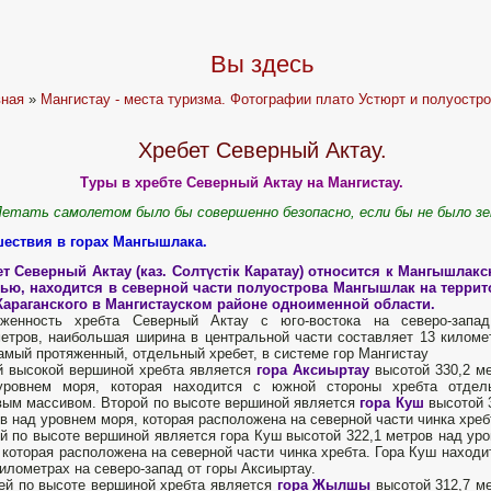
Вы здесь
вная
»
Мангистау - места туризма. Фотографии плато Устюрт и полуостр
Хребет Северный Актау.
Туры в хребте Северный Актау на Мангистау.
Летать самолетом было бы совершенно безопасно, если бы не было з
шествия в горах Мангышлака.
т Северный Актау (каз. Солтүстік Каратау) относится к Мангышлак
рью, находится в северной части полуострова Мангышлак на терри
Караганского в Мангистауском районе одноименной области.
яженность хребта Северный Актау с юго-востока на северо-запад
етров, наибольшая ширина в центральной части составляет 13 киломе
амый протяженный, отдельный хребет, в системе гор Мангистау
 высокой вершиной хребта является
гора Аксиыртау
высотой 330,2 м
уровнем моря, которая находится с южной стороны хребта отдел
ым массивом. Второй по высоте вершиной является
гора Куш
высотой 
в над уровнем моря, которая расположена на северной части чинка хреб
й по высоте вершиной является гора Куш высотой 322,1 метров над ур
 которая расположена на северной части чинка хребта. Гора Куш находи
километрах на северо-запад от горы Аксиыртау.
ей по высоте вершиной хребта является
гора Жылшы
высотой 312,7 м