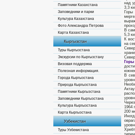
над у
Памятники Казахстана
3,3 к
Заповедники и парки
Горы 
мерг
Культура Казахстана
выра
прохо
Фото Александра Петрова
В сам
Карта Казахстана
5,3 к
К вос
Кыргызстан
на се
Севе
Туры Кыргызстана
храни
Экскурсии по Кыргызстану
Север
Горы
Визовая поддержка
дости
южне
Полезная информация.
В сев
Города Кыргызстана
уровн
Необх
Природа Кыргызстана
Актау
Памятники Кыргызстана
распо
уровн
Заповедники Кыргызстана
Через
Культура Кыргызстана
1964 
200 м
Карта Кыргызстана
Иногд
овраг
Узбекистан
уровн
Хребт
Туры Узбекистана
типич