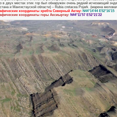
о в двух местах этих гор был обнаружен очень редкий исчезающий энд
стана и Мангистауской области) – Rubia cretacea Pojark. (марена меловая
рафические координаты хребта Северный Актау:
N44°14'44 E52°16'15
рафические координаты горы Аксиыртау:
N44°11'57 E52°21'22