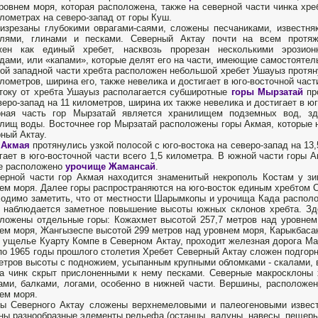
ровнем моря, которая расположена, также на северной части чинка хре
илометрах на северо-запад от горы Куш.
изрезаны глубокими оврагами-саями, сложены песчаниками, известня
елями, глинами и песками. Северный Актау почти на всем протяж
жен как единый хребет, насквозь прорезан несколькими эрозион
дами, или «капами», которые делят его на части, имеющие самостоятел
ой западной части хребта расположен небольшой хребет Ушауыз протяну
илометров, ширина его, также невелика и достигает в юго-восточной част
току от хребта Ушауыз располагается субширотные
горы Мырзатай
про
веро-запад на 11 километров, ширина их также невелика и достигает в юг
рная часть гор Мырзатай является хранилищем подземных вод, з
лищ воды. Восточнее гор Мырзатай расположены горы Акмая, которые н
ный Актау.
 Акмая
протянулись узкой полосой с юго-востока на северо-запад на 13,
гает в юго-восточной части всего 1,5 километра. В южной части горы 
е расположено
урочище Жамансай
.
ерной части гор Акмая находится знаменитый некрополь Костам у з
ем моря. Далее горы распространяются на юго-восток единым хребтом 
одимо заметить, что от местности Шарымкопы и урочища Када распол
 наблюдается заметное повышение высоты южных склонов хребта. Зд
ложены отдельные горы: Кожахмет высотой 257,7 метров над уровнем 
ем моря, Жангызеспе высотой 299 метров над уровнем моря, Карыкбасан
 ущелье Куарту Компе в Северном Актау, проходит железная дорога Ма
по 1965 годы прошлого столетия Хребет Северный Актау сложен подгорн
етров высоты с подножием, усыпанным крупными обломками - скалами, 
а чинк скрыт прислоненными к нему песками. Северные макросклоны 
ами, балками, логами, особенно в нижней части. Вершины, расположен
ем моря.
ы Северного Актау сложены верхнемеловыми и палеогеновыми извест
ны разнообразные элементы рельефа (останцы, валуны, навесы, пещеры и