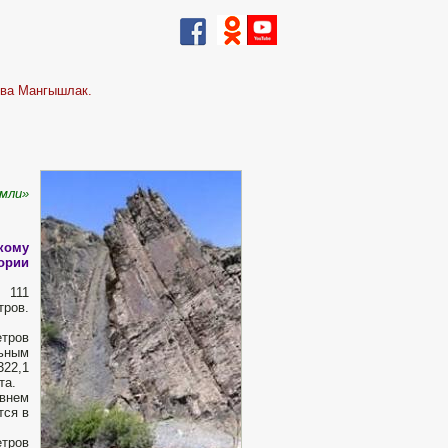
ова Мангышлак.
емли»
скому
тории
 111
тров.
етров
ьным
322,1
та.
овнем
тся в
етров