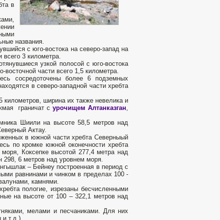
бта в
ками,
ении
ными
ьные названия.
вшийся с юго-востока на северо-запад на
и всего 3 километра.
тянувшиеся узкой полосой с юго-востока
о-восточной части всего 1,5 километра.
десь сосредоточены более 6 подземных
аходятся в северо-западной части хребта
5 километров, ширина их также невелика и
Акмая граничат с
урочищем Алтанказган
,
имника Шиили на высоте 58,5 метров над
Северный Актау.
оженных в южной части хребта Северныый
есь по кромке южной оконечности хребта
моря, Коксепке высотой 277,4 метра над
 298, 6 метров над уровнем моря.
нгышлак – Бейнеу построенная в период с
ыми равнинами и чинком в пределах 100 -
валунами, камнями.
хребта пологие, изрезаны бесчисленными
ные на высоте от 100 – 322,1 метров над
няками, мелами и песчаниками. Для них
 т.д.).