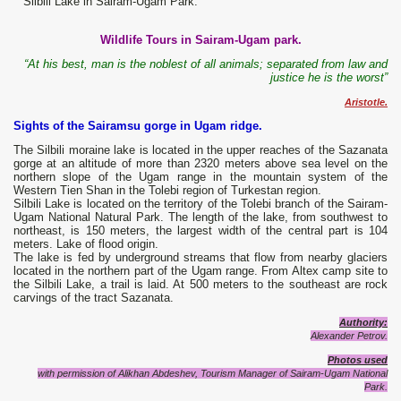
Silbili Lake in Sairam-Ugam Park.
Wildlife Tours in Sairam-Ugam park.
“At his best, man is the noblest of all animals; separated from law and
justice he is the worst”
Aristotle.
Sights of the Sairamsu gorge in Ugam ridge.
The Silbili moraine lake is located in the upper reaches of the Sazanata
gorge at an altitude of more than 2320 meters above sea level on the
northern slope of the Ugam range in the mountain system of the
Western Tien Shan in the Tolebi region of Turkestan region.
Silbili Lake is located on the territory of the Tolebi branch of the Sairam-
Ugam National Natural Park. The length of the lake, from southwest to
northeast, is 150 meters, the largest width of the central part is 104
meters. Lake of flood origin.
The lake is fed by underground streams that flow from nearby glaciers
located in the northern part of the Ugam range. From Altex camp site to
the Silbili Lake, a trail is laid. At 500 meters to the southeast are rock
carvings of the tract Sazanata.
Authority:
Alexander Petrov.
Photos used
with permission of Alikhan Abdeshev, Tourism Manager of Sairam-Ugam National
Park.