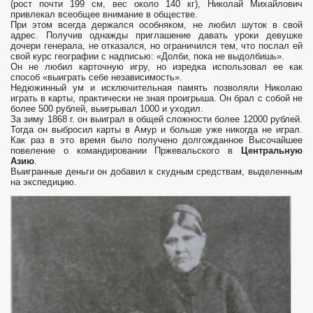
(рост почти 199 см, вес около 140 кг), Николай Михайлович
привлекал всеобщее внимание в обществе.
При этом всегда держался особняком, не любил шуток в свой
адрес. Получив однажды приглашение давать уроки девушке
дочери генерала, не отказался, но ограничился тем, что послал ей
свой курс географии с надписью: «Долби, пока не выдолбишь».
Он не любил карточную игру, но изредка использовал ее как
способ «выиграть себе независимость».
Недюжинный ум и исключительная память позволяли Николаю
играть в карты, практически не зная проигрыша. Он брал с собой не
более 500 рублей, выигрывал 1000 и уходил.
За зиму 1868 г. он выиграл в общей сложности более 12000 рублей.
Тогда он выбросил карты в Амур и больше уже никогда не играл.
Как раз в это время было получено долгожданное Высочайшее
повеление о командировании Пржевальского в
Центральную
Азию
.
Выигранные деньги он добавил к скудным средствам, выделенным
на экспедицию.