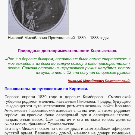
Николай Михайлович Пржевальский. 1839 – 1888 годы.
Природные достопримечательности Кыргызстана.
«
Рос
я в деревне дикарем
,
воспитание было самое спартанское
:
я
мог выходить из дома во всякую погоду и рано пристрастился к
охоте
.
Сначала стрелял из игрушечного ружья желудями
,
потом
из лука
,
а лет
с
12 -
ти получил отцовское ружье
»
Николай Михайлович Пржевальский.
Познавательное путешествие по Киргизии.
Первого апреля 1839 года в деревне Кимборово Смоленской
губернии родился мальчик, названный Николаем. Прадед будущего
выдающегося путешественника ротмистр казачьих войск Корнило
Анисимович Паровальский жалован в шляхтичи, а также родовым
гербом: на красном фоне серебряный лук и серебряная стрела,
направленная вверх. Сам шляхтич и его потомки теперь должны
были носить фамилию Пржевальские.
Его внук Михаил пошел по стопам деда и стал храбрым офицером
русской армии. Вернувшись домой, женился на дочери помещика