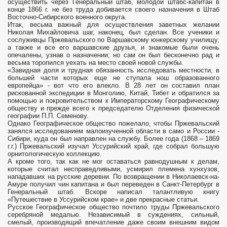
осуществить через Генеральный штаб, молодой штабс-капитан в
конце 1866 г. не без труда добивается своего назначения в Штаб
Восточно-Сибирского военного округа.
Итак, весьма важный для осуществления заветных желании
Николая Михайловича шаг, наконец, был сделан. Все ученики и
сослуживцы Пржевальского по Варшавскому юнкерскому училищу,
а также и все его варшавские друзья, и знакомые были очень
опечалены, узнав о назначении; но сам он был бесконечно рад и
весьма торопился уехать на место своей новой службы.
«Завидная доля и трудная обязанность исследовать местности, в
большей части которых еще не ступала нош образованного
европейца» - вот что его влекло. В 28 лет он составил план
рискованной экспедиции в Монголию, Китай, Тибет и обратился за
помощью и покровительством к Императорскому Географическому
обществу и прежде всего к председателю Отделения физической
географии П.П. Семенову.
Однако Географическое общество пожелало, чтобы Пржевальский
занялся исследованием малоизученной области в само и России -
Сибири, куда он был направлен на службу. Более года (1868 – 1869
г.г.) Пржевальский изучал Уссурийский край, где собрал большую
орнитологическую коллекцию.
А кроме того, так как не мог оставаться равнодушным к делам,
которые считал несправедливыми, усмирил племена хунхузов,
нападавших на русские деревни. По возвращении в Николаевск-на-
Амуре получил чин капитана и был переведен в Санкт-Петербург в
Генеральный штаб. Вскоре написал талантливую книгу
«Путешествие в Уссурийском крае» и две прекрасные статьи.
Русское Географическое общество почтило труды Пржевальского
серебряной медалью. Независимый в суждениях, сильный,
смелый, производящий впечатление даже своим внешним видом