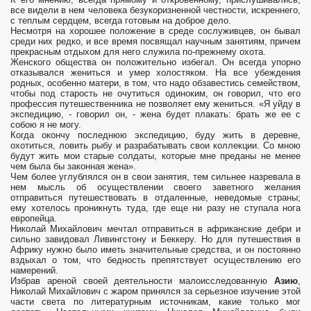
все видели в нем человека безукоризненной честности, искреннего,
с теплым сердцем, всегда готовым на доброе дело.
Несмотря на хорошее положение в среде сослуживцев, он бывал
среди них редко, и все время посвящал научным занятиям, причем
прекрасным отдыхом для него служила по-прежнему охота.
Женского общества он положительно избегал. Он всегда упорно
отказывался жениться и умер холостяком. На все убеждения
родных, особенно матери, в том, что надо обзавестись семейством,
чтобы под старость не очутиться одиноким, он говорил, что его
профессия путешественника не позволяет ему жениться. «Я уйду в
экспедицию, - говорил он, - жена будет плакать: брать же ее с
собою я не могу.
Когда окончу последнюю экспедицию, буду жить в деревне,
охотиться, ловить рыбу и разрабатывать свои коллекции. Со мною
будут жить мои старые солдаты, которые мне преданы не менее
чем была бы законная жена».
Чем более углублялся он в свои занятия, тем сильнее назревала в
нем мысль об осуществлении своего заветного желания
отправиться путешествовать в отдаленные, неведомые страны;
ему хотелось проникнуть туда, где еще ни разу не ступала нога
европейца.
Николай Михайлович мечтал отправиться в африканские дебри и
сильно завидовал Ливингстону и Беккеру. Но для путешествия в
Африку нужно было иметь значительные средства, и он постоянно
вздыхал о том, что бедность препятствует осуществлению его
намерений.
Избрав ареной своей деятельности малоисследованную
Азию
,
Николай Михайлович с жаром принялся за серьезное изучение этой
части света по литературным источникам, какие только мог