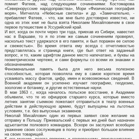
помнит Фатеев, над следующими сочинениями: Костомарова
«Севернорусские народоправства», Мори «Физическая география
моря», Митчелла «Небесные светила» и др. «Замечательно, -
прибавляет Фатеев, - что, как мне было достоверно известно, ни
одна из этих книг не была взята Николаем Михайловичем в свое
первое путешествие в Уссурийский край.
И вот, когда он почти через три года, приехав из Сибири, навестил
нас в Варшаве, то я по этим же самым сочинениям проверял,
насколько текст удержался в его памяти, и был поражен ее силою
и свежестью». Во время ответа ему всегда с отчетливостью
представлялась и страница книги, где был ответ на заданный
вопрос, и то, каким шрифтом данное место напечатано, и буквы на
геометрическом чертеже, и сами формулы со всеми их знаками и
обозначениями.
Феноменальная память была для него весьма полезною
способностью, которая позволяла ему в самое короткое время
усваивать массу фактов, цифр, имен и всевозможных сведений. В
Военной академии он усиленно изучает географию, геодезию,
зоологию и ботанику, и другие естественные науки.
В мае 1863 г., когда началось польское восстание, в Академии
объявили, что те из офицеров старшего курса, которые вместо
летних занятии съемкою пожелают отправиться в театр военных
действии в действующую армию, будут выпущены на льготных
условиях, т.е. без выпускных экзаменов.
Николай Михайлович один из первых заявил свое желание на
отправку в Польшу. Пржевальский с первых же дней был назначен
адъютантом полкового командира. Вскоре он заслужил всеобщее
уважение своих сослуживцев в полку и приобрел большое влияние
на своих товарищей.
К его мнению, всегда прямому и откровенному, прислушивались,