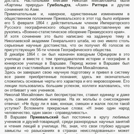
достать. Настольными книгами Николая Михайловича были
«Картины природы»
Гумбольдта
, «Азия»
Риттера
и другие
сочинения по Азии.
Примечательным и, наверное, единственным изменением в
общественном положении Пржевальского в этот год было избрание
его 5 февраля 1864 г. действительным членом Императорского
Русского географического общества за предоставленную им
рукопись «Военно-статистическое обозрение Приамурского края».
И хотя сочинение это было написано на заданную тему в
Николаевской академии Генерального штаба, но оно имело столь
серьезные научные достоинства, что он получил 46 голосов из
присутствующих 56-ти членов Географического общества.
В декабре 1864 г. он был назначен взводным Офицером в это
училище и вместе с тем преподавателем истории и географии в
юнкерское училище в Варшаве. Период жизни в Варшаве был
одним из счастливейших в жизни Николая Михайловича.
Здесь он завершил свою научную подготовку и привел в систему
все ранее приобретенные познания; здесь же окончательно
сложились основные черты его характера и его мировоззрение. Его
лекции пользовались большим успехом, коллеги жаловались, что
он отбивает у них учеников.
Николай Михайлович был беспристрастен, ставил единицу и даже
нуль самым любимым юнкерам. На их мольбы о снисхождении
отвечал: «Не буду ли я вам, юноши, смешон и жалок после такой
уступки? Вспомните прекрасные слова: «Н знаю один народ
человечество, один закон - справедливость».
В Варшаве
Пржевальский
был постоянно в кругу любимых
учеников и друзей-товарищей, среди разнородных научных занятий
и чтения лекций в училище. Но, зная, что свои глубоко идущие
замыслы «о разысканиях в странах неисследованных» может