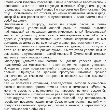
Смоленской губернии красавице Елене Алексеевне Каретниковой и
основался на житье в том же уезде, в имении «Отрадном», рядом
с родовым гнездом своей жены. Но уже семи лет Коля остался без
отца. Воспитывали его строгая, но нежно почитаемая мать и дядя,
который много рассказывал о путешествиях и брал племянника с
собой на охоту.
Влюбленный в природу, выросший среди лесов и полей
Смоленщины, увлеченный ловлей рыбы и охотой, пытливо
наблюдавший за повадками диких животных, юный Пржевальский
мечтал о дальних путешествиях в неизведанные края. «Рос я в
деревне дикарем, воспитание было самое спартанское: я мог
выходить из дома во всякую погоду и рано пристрастился к охоте.
Сначала стрелял из игрушечного ружья желудями, потом из лука, а
лет с 12 -ти получил отцовское ружье». Охота стала увлечением на
всю жизнь, а путешествия - самой жизнью. В Смоленской гимназии
мальчик учился хорошо и легко.
Благодаря удивительной памяти он достиг успехов даже в
нелюбимой им математике и стал одним из первых учеников.
Исходя из своих представлений о справедливости, заступался за
слабых. Однажды за дерзкий проступок Николаю грозило
исключение из гимназии, которое по просьбе матери заменили
жестокой поркой.
Как ни покажется странным, впоследствии Николай Михайлович
активно восставал против отмены розог в гимназиях. «Если бы
меня не высекли, а исключили, то, наверное, из меня вышел бы
повеса из повес», - говорил он не раз в товарищеских беседах.
Шестнадцати лет окончив гимназию Николай, под впечатлением
геройских подвигов защитников Севастополя рвался на войну и,
продолжая семейную традицию, пошел в юнкера, а через полгода
был произведен в офицеры.