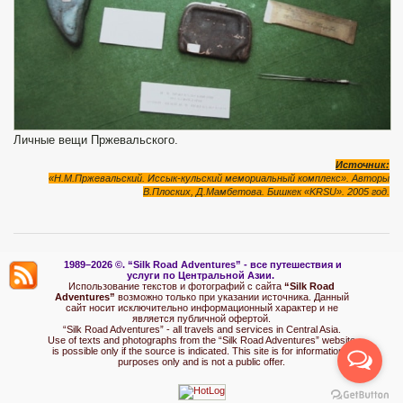
Личные вещи Пржевальского.
Источник:
«Н.М.Пржевальский. Иссык-кульский мемориальный комплекс». Авторы
В.Плоских, Д.Мамбетова. Бишкек «
KRSU
». 2005 год.
1989–2026 ©.
“Silk Road Adventures” - вс
е путешествия и
услуги по Центральной Азии.
Использование текстов и фотографий с сайта
“Silk Road
Adventures”
возможно только при указании источника. Данный
сайт носит исключительно информационный характер и не
является публичной офертой.
“Silk Road Adventures” - all travels and services in Central Asia.
Use of texts and photographs from the “Silk Road Adventures” website
is possible only if the source is indicated. This site is for informational
purposes only and is not a public offer.