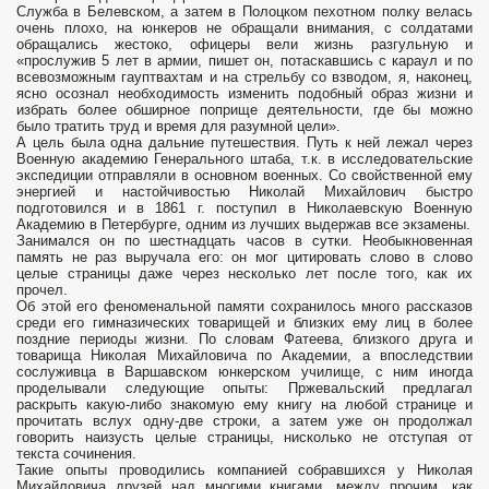
Служба в Белевском, а затем в Полоцком пехотном полку велась
очень плохо, на юнкеров не обращали внимания, с солдатами
обращались жестоко, офицеры вели жизнь разгульную и
«прослужив 5 лет в армии, пишет он, потаскавшись с караул и по
всевозможным гауптвахтам и на стрельбу со взводом, я, наконец,
ясно осознал необходимость изменить подобный образ жизни и
избрать более обширное поприще деятельности, где бы можно
было тратить труд и время для разумной цели».
А цель была одна дальние путешествия. Путь к ней лежал через
Военную академию Генерального штаба, т.к. в исследовательские
экспедиции отправляли в основном военных. Со свойственной ему
энергией и настойчивостью Николай Михайлович быстро
подготовился и в 1861 г. поступил в Николаевскую Военную
Академию в Петербурге, одним из лучших выдержав все экзамены.
Занимался он по шестнадцать часов в сутки. Необыкновенная
память не раз выручала его: он мог цитировать слово в слово
целые страницы даже через несколько лет после того, как их
прочел.
Об этой его феноменальной памяти сохранилось много рассказов
среди его гимназических товарищей и близких ему лиц в более
поздние периоды жизни. По словам Фатеева, близкого друга и
товарища Николая Михайловича по Академии, а впоследствии
сослуживца в Варшавском юнкерском училище, с ним иногда
проделывали следующие опыты: Пржевальский предлагал
раскрыть какую-либо знакомую ему книгу на любой странице и
прочитать вслух одну-две строки, а затем уже он продолжал
говорить наизусть целые страницы, нисколько не отступая от
текста сочинения.
Такие опыты проводились компанией собравшихся у Николая
Михайловича друзей над многими книгами, между прочим, как