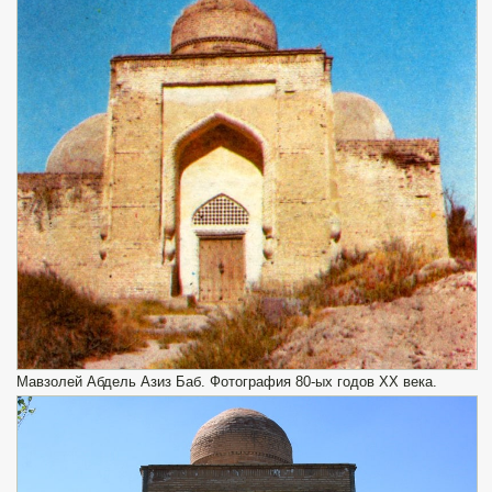
Мавзолей Абдель Азиз Баб. Фотография 80-ых годов XX века.