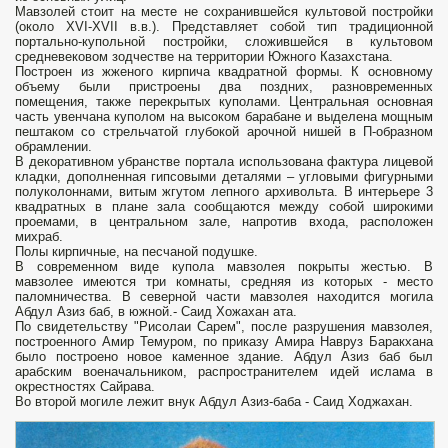
Мавзолей стоит на месте не сохранившейся культовой постройки
(около XVI-XVII в.в.). Представляет собой тип традиционной
портально-купольной постройки, сложившейся в культовом
средневековом зодчестве на территории Южного Казахстана.
Построен из жженого кирпича квадратной формы. К основному
объему были пристроены два поздних, разновременных
помещения, также перекрытых куполами. Центральная основная
часть увенчана куполом на высоком барабане и выделена мощным
пештаком со стрельчатой глубокой арочной нишей в П-образном
обрамлении.
В декоративном убранстве портала использована фактура лицевой
кладки, дополненная гипсовыми деталями – угловыми фигурными
полуколоннами, витым жгутом лепного архивольта. В интерьере 3
квадратных в плане зала сообщаются между собой широкими
проемами, в центральном зале, напротив входа, расположен
михраб.
Полы кирпичные, на песчаной подушке.
В современном виде купола мавзолея покрыты жестью. В
мавзолее имеются три комнаты, средняя из которых - место
паломничества. В северной части мавзолея находится могила
Абдул Азиз баб, в южной.- Саид Хожахан ата.
По свидетельству "Рисолаи Сарем", после разрушения мавзолея,
построенного Амир Темуром, по приказу Амира Навруз Баракхана
было построено новое каменное здание. Абдул Азиз баб был
арабским военачальником, распространителем идей ислама в
окрестностях Сайрава.
Во второй могиле лежит внук Абдул Азиз-баба - Саид Ходжахан.