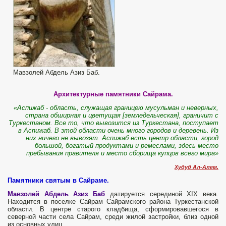
Мавзолей Абдель Азиз Баб.
Архитектурные памятники Сайрама.
«Аспижаб - область, служащая границею мусульман и неверных,
страна обширная и цветущая [земледельческая], граничит с
Туркестаном. Все то, что вывозится из Туркестана, поступает
в Аспижаб. В этой области очень много городов и деревень. Из
них ничего не вывозят. Аспижаб есть центр области, город
большой, богатый продуктами и ремеслами, здесь место
пребывания правителя и место сборища купцов всего мира»
Худуд Ал-Алем.
Памятники святым в Сайраме.
Мавзолей Абдель Азиз Баб
датируется серединой XIX века.
Находится в поселке Сайрам Сайрамского района Туркестанской
области. В центре старого кладбища, сформировавшегося в
северной части села Сайрам, среди жилой застройки, близ одной
из основных улиц.