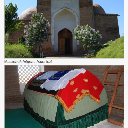
Мавзолей Абдель Азиз Баб.