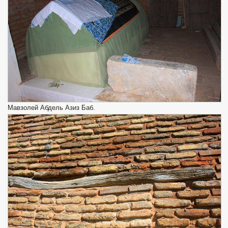
Мавзолей Абдель Азиз Баб.