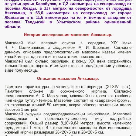
от устья ручья Карабулак, в 7,2 километрах на северо-запад от
поселка Жезды, в 337 метрах на северо-восток от городища
Аяккамыр, в 63,6 километрах на северо-запад от города
Жезказган и в 11,6 километрах на юг и немного западнее от
поселка Талдысай в Улытауском районе одноименной
области.
История исследования мавзолея Аяккамыр.
Мавзолей был впервые описан в середине XIX века
Ч. Ч. Валихановым и академиком А. И. Шренком. Согласно
данному описанию предположительно мавзолей назван именем
хана Камыра, однако в истории это имя неизвестно.
Мавзолей был сильно разрушен, к концу XX века сохранились
только входные ворота и четыре стены с полустёртыми узорами в
виде полумесяца.
Описание мавзолея Аяккамыр.
Памятник архитектуры огуз-кипчакского периода (XI-XIV в.в.).
Памятник сложен из обожженного кирпича. Согласно
предположению А. Х. Маргулана, мавзолей построен как гробница
чингизида Кутлуг-Темира. Мавзолей состоит из квадратной формы,
со сторонами длиной 50 метров, вокруг обнесен земляным валом
высотой 1 метров.
Мавзолей окружен позднесредневековым некрополем. Мавзолей
принадлежит к портально-купольному типу надгробных
сооружений. Общий размер 8,10×9,84 метров, высота каменного
фундамента 1 метр. В строительстве мавзолея был использован
жжёный кирпич размерами 26×26×5 см и 28×28×5 см.