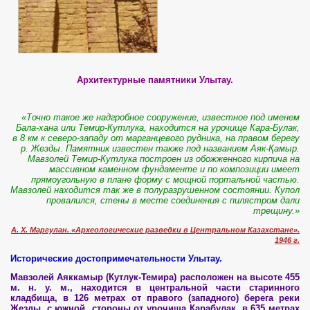
Архитектурные памятники Улытау.
«
Точно такое же надгробное сооружение, известное под именем
Бала
-хана или Темир-Кутлука, находится на урочище Кара-Булак,
в 8 км к северо-западу от марганцевого рудника, на правом берегу
р. Жезды. Памятник известен также под названием Аяк-Қамыр.
Мавзолей Темир-Кутлука построен из обожженного кирпича на
массивном каменном фундаменте и по композиции имеет
прямоугольную в плане форму с мощной портальной частью.
Мавзолей находится так­ же в полуразрушенном состоянии. Купол
провалился, стены в месте соединения с пилястром дали
трещину.
»
А. X. Mаргулан. «Археологические разведки в Центральном Казахстане».
1946 г.
Исторические достопримечательности Улытау.
Мавзолей Аяккамыр (
Кутлук-Темира
) расположен на высоте 455
м. н. у. м., находится в центральной части старинного
кладбища, в 126 метрах от правого (западного) берега реки
Жезды, с южной стороны от урочища Карабулак, в 635 метрах