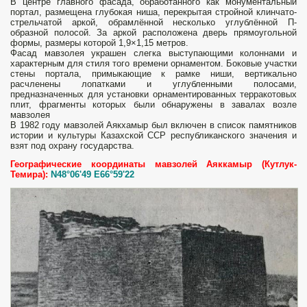
В центре главного фасада, обработанного как монументальный
портал, размещена глубокая ниша, перекрытая стройной клинчато-
стрельчатой аркой, обрамлённой несколько углублённой П-
образной полосой. За аркой расположена дверь прямоугольной
формы, размеры которой 1,9×1,15 метров.
Фасад мавзолея украшен слегка выступающими колоннами и
характерным для стиля того времени орнаментом. Боковые участки
стены портала, примыкающие к рамке ниши, вертикально
расчленены лопатками и углубленными полосами,
предназначенных для установки орнаментированных терракотовых
плит, фрагменты которых были обнаружены в завалах возле
мавзолея
В 1982 году мавзолей Аякхамыр был включен в список памятников
истории и культуры Казахской ССР республиканского значения и
взят под охрану государства.
Географические координаты мавзолей Аяккамыр (Кутлук-
Темира):
N48°06'49 E66°59'22