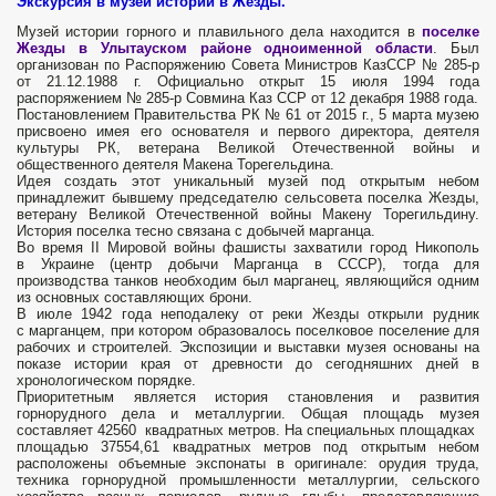
Экскурсия в музей истории в Жезды.
Музей истории горного и плавильного дела находится в
поселке
Жезды в Улытауском районе одноименной области
. Был
организован по Распоряжению Совета Министров КазССР № 285-р
от 21.12.1988 г. Официально открыт 15 июля 1994 года
распоряжением № 285-р Совмина Каз ССР от 12 декабря 1988 года.
Постановлением Правительства РК № 61 от 2015 г., 5 марта музею
присвоено имея его основателя и первого директора, деятеля
культуры РК, ветерана Великой Отечественной войны и
общественного деятеля Макена Торегельдина.
Идея создать этот уникальный музей под открытым небом
принадлежит бывшему председателю сельсовета поселка Жезды,
ветерану Великой Отечественной войны Макену Торегильдину.
История поселка тесно связана с добычей марганца.
Во время II Мировой войны фашисты захватили город Никополь
в Украине (центр добычи Марганца в СССР), тогда для
производства танков необходим был марганец, являющийся одним
из основных составляющих брони.
В июле 1942 года неподалеку от реки Жезды открыли рудник
с марганцем, при котором образовалось поселковое поселение для
рабочих и строителей. Экспозиции и выставки музея основаны на
показе истории края от древности до сегодняшних дней в
хронологическом порядке.
Приоритетным является история становления и развития
горнорудного дела и металлургии. Общая площадь музея
составляет 42560 квадратных метров. На специальных площадках
площадью 37554,61 квадратных метров под открытым небом
расположены объемные экспонаты в оригинале: орудия труда,
техника горнорудной промышленности металлургии, сельского