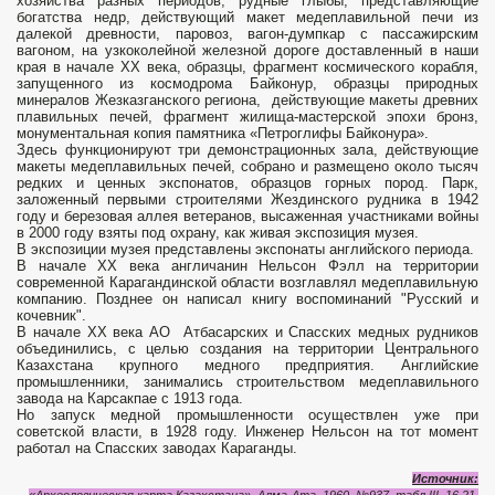
хозяйства разных периодов, рудные глыбы, представляющие
богатства недр, действующий макет медеплавильной печи из
далекой древности, паровоз, вагон-думпкар с пассажирским
вагоном, на узкоколейной железной дороге доставленный в наши
края в начале ХХ века, образцы, фрагмент космического корабля,
запущенного из космодрома Байконур, образцы природных
минералов Жезказганского региона, действующие макеты древних
плавильных печей, фрагмент жилища-мастерской эпохи бронз,
монументальная копия памятника «Петроглифы Байконура».
Здесь функционируют три демонстрационных зала, действующие
макеты медеплавильных печей, собрано и размещено около тысяч
редких и ценных экспонатов, образцов горных пород. Парк,
заложенный первыми строителями Жездинского рудника в 1942
году и березовая аллея ветеранов, высаженная участниками войны
в 2000 году взяты под охрану, как живая экспозиция музея.
В экспозиции музея представлены экспонаты английского периода.
В начале XX века англичанин Нельсон Фэлл на территории
современной Карагандинской области возглавлял медеплавильную
компанию. Позднее он написал книгу воспоминаний "Русский и
кочевник".
В начале ХХ века АО Атбасарских и Спасских медных рудников
объединились, с целью создания на территории Центрального
Казахстана крупного медного предприятия. Английские
промышленники, занимались строительством медеплавильного
завода на Карсакпае с 1913 года.
Но запуск медной промышленности осуществлен уже при
советской власти, в 1928 году. Инженер Нельсон на тот момент
работал на Спасских заводах Караганды.
Источник: