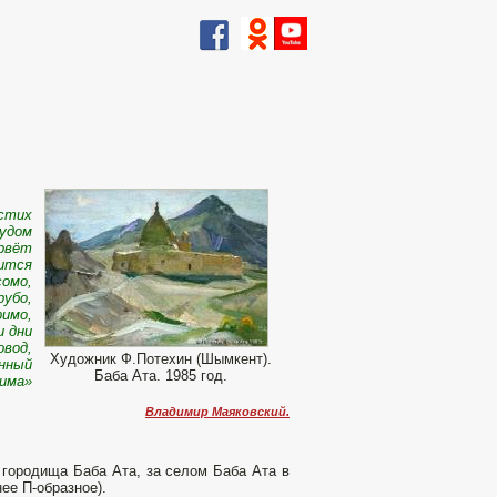
стих
дом
вёт
вится
мо,
о,
о,
и дни
од,
Художник Ф.Потехин (Шымкент).
нный
Баба Ата. 1985 год.
ма»
Владимир Маяковский.
 городища Баба Ата, за селом Баба Ата в
ее П-образное).