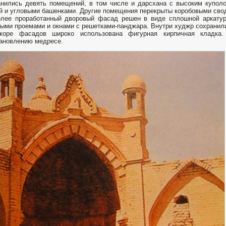
нились девять помещений, в том числе и дарсхана с высоким купол
й и угловыми башенками. Другие помещения перекрыты коробовыми свод
олее проработанный дворовый фасад решен в виде сплошной аркату
ыми проемами и окнами с решетками-панджара. Внутри худжр сохранили
коре фасадов широко использована фигурная кирпичная кладка
ановлению медресе.