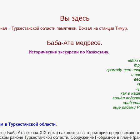
Вы здесь
вная
»
Туркестанской области памятники. Вокзал на станции Тимур.
Баба-Ата медресе.
Исторические экскурсии по Казахстану.
«Мой 
тру
громаду лет прор
и я
весо
груб
зрим
как в наш
вошёл водопров
сработа
ещё рабами Ри
м в Туркестанской области.
се Баба-Ата (конца XIX века) находится на территории средневекового
ском районе Туркестанской области. Сооружение Г-образное в плане (ран