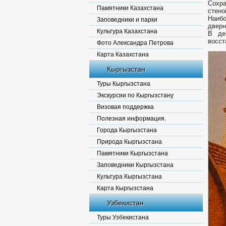
Сохра
Памятники Казахстана
стено
Наиб
Заповедники и парки
дверн
Культура Казахстана
В де
восст
Фото Александра Петрова
Карта Казахстана
Кыргызстан
Туры Кыргызстана
Экскурсии по Кыргызстану
Визовая поддержка
Полезная информация.
Города Кыргызстана
Природа Кыргызстана
Памятники Кыргызстана
Заповедники Кыргызстана
Культура Кыргызстана
Карта Кыргызстана
Узбекистан
Туры Узбекистана