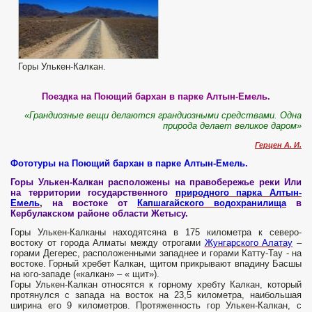
Горы Улькен-Калкан.
Поездка на Поющий бархан в парке Алтын-Емель.
«Грандиозные вещи делаются грандиозными средствами. Одна
природа делает великое даром»
Герцен А. И.
Фототуры на Поющий бархан в парке Алтын-Емель.
Горы Улькен-Калкан расположены на правобережье реки Или
на территории государственного
природного парка Алтын-
Емель
,
на востоке от
Капшагайского водохранилища
в
Кербулакском районе области Жетысу.
Горы Улькен-Калканы находятсяна в 175 километра к северо-
востоку от города Алматы между отрогами
Жунгарского Алатау
–
горами Дегерес, расположенными западнее и горами Катту-Тау - на
востоке. Горный хребет Калкан, щитом прикрывают впадину Басшы
на юго-западе («калкан» – « щит»).
Горы Улькен-Калкан относятся к горному хребту Калкан, который
протянулся с запада на восток на 23,5 километра, наибольшая
ширина его 9 километров. Протяженность гор Улькен-Калкан, с