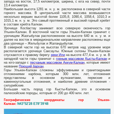
запада на восток, 17,5 километров, ширина, с юга на север, почти
13,4 километра.
Наибольшая высота 1281 м. н. у. м. расположена в северной части
горного массива. В центральной части массива возвышаются
несколько вершин высотой более 1105,8, 1090,4, 1058,4, 1010,3 и
1015,1 м. н. у. м. Это самый протяженный и высокий горный хребет
в составе хребта Калкан.
Урочище Косбастау занимает всю северную оконечность гор
Улькен-Калкан. В восточной части горы Улькен-Калкан граничит с
урочищем Жазгыбулак расположенное на высоте 640 м. н. у. м. и
далее на восток в меридиональном направлении расположены еще
два урочище – Жельбулак и Жаландыбулак.
В северной части гор на высотах 670 метров над уровнем моря
располагается урочище Саксаулы. Южные склоны Улькен-Калкан
спускаются к правому берегу
реки Или
на высоте 477,4 м. н. у. м. В
западной части горы граничат с
горным массивом Кысты-Калкан
и
на юго-западе с
песчаным массивом Аккум-Калкан
, которые имеют
название
Поющий бархан
.
Горы Улькен-Калкан сложены эффузивными и гранитоидными
отложениями карбона, которым 300 млн. лет, отложения
представлены в основном вулканитами, пермские и
каменноугольные отложения, и наиболее древние отложения -
силурийские.
Большая часть пород гор Кысты-Калкан, это в основном
палеозойские породы, которым от 200 до 400 млн. лет.
Географические координаты гор Улькен-
Калкан:
N43°52'28 E78°39'48