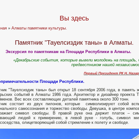
Вы здесь
вная
»
Алматы памятники культуры.
Памятник "Тауелсиздик таны» в Алматы.
Экскурсия по памятникам на Площади Республики в Алматы.
«Декабрьские события, которые вывели молодежь на площадь,
предвестником нашей независимо
Первый Президент РК Н. Назар
опримечательности Площади Республики.
ник "Тауелсиздик таны» был открыт 18 сентября 2006 года, в память 
рьских событий в Алматы 1986 года. Архитектор и дизайнер проекта 
менов. Вес всех составляющих деталей памятника около 300 тонн.
тник состоит из двух пилонов, которые символизируют собой всп
нального самосознания и торжество свободы. Девушка, в центре компо
ражает символ свободы. В правой руке она держит платок – сим
ывающий людей к примирению, в левой руке - голубь, символ ми
соседства, олицетворяющий собой стремление к полету и свободе.