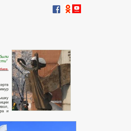
 были
сти“
баев.
жертв
Тимур
ышку
зиции
вол,
ра и