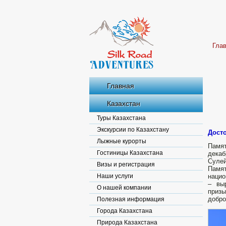
Гла
Главная
Казахстан
Туры Казахстана
Экскурсии по Казахстану
Дост
Лыжные курорты
Памят
Гостиницы Казахстана
декаб
Сулей
Визы и регистрация
Памя
Наши услуги
нацио
– вы
О нашей компании
приз
добро
Полезная информация
Города Казахстана
Природа Казахстана