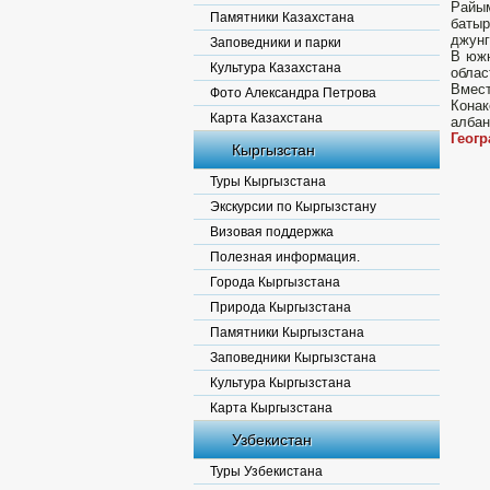
Райым
Памятники Казахстана
батыр
джунг
Заповедники и парки
В южн
Культура Казахстана
облас
Вмес
Фото Александра Петрова
Конак
Карта Казахстана
албан
Геог
Кыргызстан
Туры Кыргызстана
Экскурсии по Кыргызстану
Визовая поддержка
Полезная информация.
Города Кыргызстана
Природа Кыргызстана
Памятники Кыргызстана
Заповедники Кыргызстана
Культура Кыргызстана
Карта Кыргызстана
Узбекистан
Туры Узбекистана