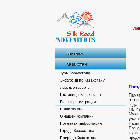
Гла
Главная
Казахстан
Туры Казахстана
Экскурсии по Казахстану
Поезд
Лыжные курорты
Гостиницы Казахстана
Памят
в гор
Визы и регистрация
года.
Наши услуги
На п
Мука
О нашей компании
участ
Райым
Полезная информация
Его д
Города Казахстана
жуза 
предл
Природа Казахстана