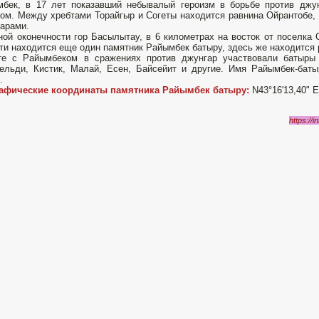
бек, в 17 лет показавший небывалый героизм в борьбе против джун
ом. Между хребтами Торайгыр и Согеты находится равнина Ойрантобе, 
арами.
ой оконечности гор Басылытау, в 6 километрах на восток от поселка
ти находится еще один памятник Райымбек батыру, здесь же находится 
те с Райымбеком в сражениях против джунгар участвовали батыры 
ельди, Кистик, Малай, Есен, Байсейит и другие. Имя Райымбек-бат
.
рафические координаты памятника Райымбек батыру:
N43°16'13,40" E
https://