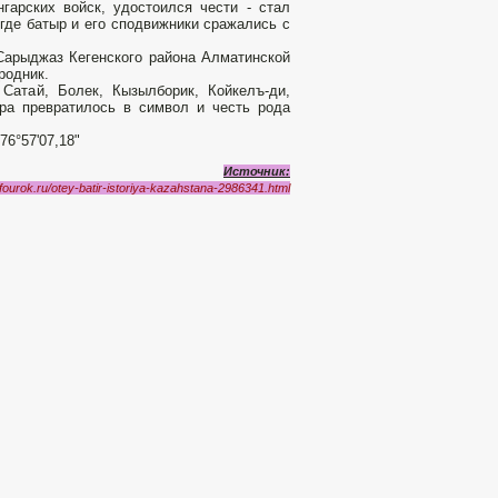
гарских войск, удостоился чести - стал
где батыр и его сподвижники сражались с
 Сарыджаз Кегенского района Алматинской
родник.
Сатай, Болек, Кызылборик, Койкелъ-ди,
ыра превратилось в символ и честь рода
76°57'07,18"
Источник:
infourok.ru/otey-batir-istoriya-kazahstana-2986341.html