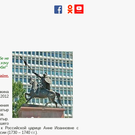
бе не
 хочу
ебя!"
айне.
шкина
 2012
рения
атыр
ов.
атыр.
ршего
 к Российской царице Анне Иоанновне с
и (1730 – 1740 г.г.).