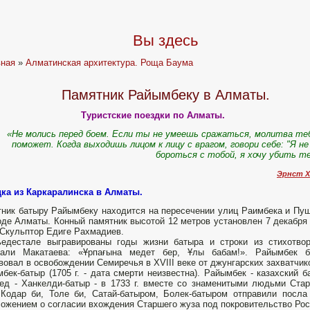
Вы здесь
вная
»
Алматинская архитектура. Роща Баума
Памятник Райымбеку в Алматы.
Туристские поездки по Алматы.
«Н
е молись перед боем. Если ты не умеешь сражаться, молитва те
поможет. Когда выходишь лицом к лицу с врагом, говори себе: "Я не
бороться с тобой, я хочу убить т
Эрнст Х
ка из Каркаралинска в Алматы.
ник батыру Райымбеку находится на пересечении улиц Раимбека и Пу
оде Алматы. Конный памятник высотой 12 метров установлен 7 декабря
 Скульптор Едиге Рахмадиев.
ьедестале выгравированы годы жизни батыра и строки из стихотво
гали Макатаева: «Ұрпағына медет бер, Ұлы бабам!». Райымбек б
вовал в освобождении Семиречья в XVIII веке от джунгарских захватчик
бек-батыр (1705 г. - дата смерти неизвестна). Райымбек - казахский б
ед - Ханкелди-батыр - в 1733 г. вместе со знаменитыми людьми Ста
Кодар би, Толе би, Сатай-батыром, Болек-батыром отправили посла
ожением о согласии вхождения Старшего жуза под покровительство Росси