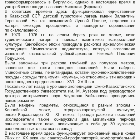
трансформировалось в Бургулюк, однако в настоящее время в
употребление входит название Бирколик (Біркөлік).
В советские времена здесь функционировал единственный
в Казахской ССР детский туристский лагерь имени Валентины
Терешковой. На так называемой Лунной Поляне, недалеко от
лагеря, ежегодно проводились и проводятся соревнования
по скалолазанию.
В 1973 - 1976 г.г. на левом берегу реки на холме, ниже
туристического лагеря в поисках памятников материальной
культуры Кангюйской эпохи проводила раскопки археологическая
экспедиция Чимкентского пединститута, которую возглавлял
известный казахстанский учёный-археолог Николай Павлович
Подушкин.
Были заложены три раскопа глубиной до полутора метров,
занявшие две трети площади поселений. Были найдены
глинобитные стены, печи-тандыры, остатки кухонно-хозяйственной
посуды - сосуды типа «хум», «хумча», но относились эти находки к
эпохе позднего средневековья - XVI - XVIII в.в.
Несколько лет назад в урочище экспедицией Южно-Казахстанского
Государственного Университета им. М. Ауэзова под руководством
доктора исторических наук Бауржана Байтанаева проводились
новые раскопки.
Были найдены предметы, относящиеся к разным эпохам -
Кангюйской эпохе, отрарско-каратауской культуре,
эпохе Караханидов XI - XII веков. Проводя раскопки поселений
исследователи также обнаружили два могильника периода
раннего железного века, включающие в себя до 30 курганов,
расположенных с востока на запад.
В настоящее время здесь функционирует, основанный еще в конце
70-хх г.г. XX века как санаторий-профилакторий, комфортабельный