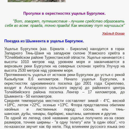
Прогулки в окрестностях ущелья Бургулюк.
"Вот, говорят, путешествие - лучшее средство образовать
себя во всем: правда, точно правда! Как многому тут научишься"
Уайльд Оскар
Поездка из Шымкента в ущелье Баргулюк.
Ущелье Бургулюк (каз. Біркөлік - Бирколик) находится в горах
Западного Тянь-Шаня на западном склоне Угамского хребта в
ТОлейбийском районе Туркестанской области. Ущелье начинается с
высоты 1010 метров над уровнем моря и заканчивается в
верховьях реки Бургулюк на северных склонах хребта Улучур на
высота 2530 метров над уровнем моря.
Протяженность ущелья от истоков реки Бургулюк до устья с рекой
Кызыбулак 8,6 километров. Начало ущелья Бургулюк, в
окрестностях одноименного поселка (до 2001 года Скреплево,
входит в Алатауского сельского округа) до районного центра
Толейбийского района поселка Ленгер – 17 километров, до
Шымкента - 50 километров.
Средняя температура местности составляет зимой - 4°С, весной
+18ºС, летом +22ºС, осенью +13ºС. Флора представлена обилием
хвойных и лиственных пород: сосна, ель тянь-
шанская, дубы, чинары, барбарис, каштаны, шиповник и другие.
По одной из легенд своё название ущелье получило из-за своих
размеров, точнее ширины - "в одну телегу" или "в один обоз", что
по-казахски звучит как бір көлік. Под влиянием русского языка оно