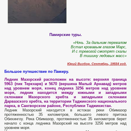
Памирские туры.
«Ночь. За дальним перевалом
Встал кровавым глазом Марс,
И с тревогой смотрят скалы
В тишину ледовых масс»
Юрий Визбор. Сентябрь, 19554 год.
Большое путешествие по Памиру.
Ледник Мазорский расположен
на высоте: верхняя граница
5963 (пик Теркхарв) и 5670 (вершина Малый Арнавад) метров
над уровнем моря, конец ледника 3256 метров над уровнем
моря, ледник находится между южными и западными
склонами Мазорского хребта и западными склонами
Дарвазского хребта, на территории Таджикского национального
парка, в Сангворском районе, Республики Таджикистан.
Ледник Мазорский находится в истоках реки Обимазор
протяженностью 35 километров, большого левого притока
Обихингоу. Река Обимазор, протяженностью 35 километров берет
начало с конца ледника Мазорский на высоте 3256 метров над
уровнем моря.