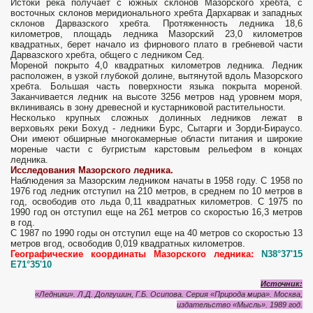
Истоки река получает с южных склонов Мазорского хребта, с
восточных склонов меридионального хребта Дархарвак и западных
склонов Дарвазского хребта. Протяженность ледника 18,6
километров, площадь ледника Мазорский 23,0 километров
квадратных, берет начало из фирнового плато в гребневой части
Дарвазского хребта, общего с ледником Сед.
Мореной покрыто 4,0 квадратных километров ледника. Ледник
расположен, в узкой глубокой долине, вытянутой вдоль Мазорского
хребта. Большая часть поверхности языка покрыта мореной.
Заканчивается ледник на высоте 3256 метров над уровнем моря,
вклиниваясь в зону древесной и кустарниковой растительности.
Несколько крупных сложных долинных ледников лежат в
верховьях реки Бохуд - ледники Бурс, Сытарги и Зорди-Бираусо.
Они имеют обширные многокамерные области питания и широкие
мореные части с бугристым карстовым рельефом в концах
ледника.
Исследования Мазорского ледника.
Наблюдения за Мазорским ледником начаты в 1958 году. С 1958 по
1976 год ледник отступил на 210 метров, в среднем по 10 метров в
год, освободив ото льда 0,11 квадратных километров. С 1975 по
1990 год он отступил еще на 261 метров со скоростью 16,3 метров
в год.
С 1987 по 1990 годы он отступил еще на 40 метров со скоростью 13
метров вгод, освободив 0,019 квадратных километров.
Географические координаты Мазорского ледника:
N38°37'15
E71°35'10
Источник:
«Ледники». Л.Д. Долгушин, Г.Б. Осипова. Серия «Природа мира». Москва,
издательство «Мысль». 1989 год.