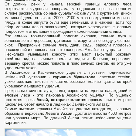
От долины реки у начала верхней границы елового леса
открывается чудесная панорама, у подножия горы на пологом
склоне раскинулись сочные субальпийские луга с куртинами дикой
малины (здесь на высоте 2000 - 2100 метров над уровнем моря ее
плоды в конце августа были еще зелеными, а в нижней части гор
сбор малины давно закончился), которые чередуются с еловым
подростом и отдельными громадными колонновидными елями.
Это ельник горно-полянный пологих склонов, сочные луга и
зеленые зонты деревьев, где может в жару и в непогоду укрыться
скот. Прекрасные сочные луга, дачи, сады, заросли плодовых
насаждений и еловые леса - это панорама Аксайского ущелья.
Несколько уменьшает красоту этих мест закрытый боковым
хребтом вид на вечные снега и ледники. Конечно, перевалив
вершину хребта, можно попасть в пояс вечных снегов, но это уже
удел смельчаков.
В Аксайское и Каскеленское ущелья с пустыни поднимается
небольшой кустарник -
курчавка Мушкетова
, светлые стебли,
узкие жесткие листья и светло-розовые мелкие цветы которой
украшают ландшафт ущелья.
Прекрасные сочные луга, сады, заросли плодовых насаждений и
еловые леса - это панорама Аксайского ущелья. По ущелью
протекает река
Аксай, которая является п
равым притоком реки
Каскелен, берет начало в ледниках Заилийского Алатау.
Самые высокие вершины Аксайского ущелья находятся, главным
образом в верховьях
Левого Аксая
, достигая высоты 4500 метров
над уровнем моря. За долиной Аксая лежит небольшое ущелье
Каргалинки.