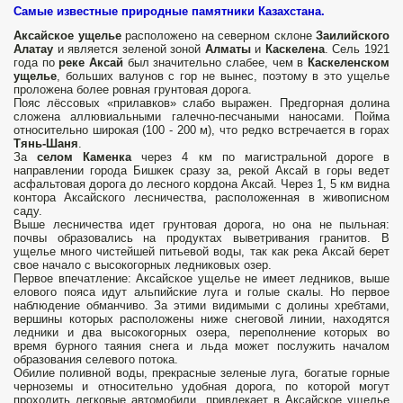
Самые известные природные памятники Казахстана.
Аксайское ущелье
расположено на северном склоне
Заилийского
Алатау
и является зеленой зоной
Алматы
и
Каскелена
. Сель 1921
года по
реке Аксай
был значительно слабее, чем в
Каскеленском
ущелье
, больших валунов с гор не вынес, поэтому в это ущелье
проложена более ровная грунтовая дорога.
Пояс лёссовых «прилавков» слабо выражен. Предгорная долина
сложена аллювиальными галечно-песчаными наносами. Пойма
относительно широкая (100 - 200 м), что редко встречается в горах
Тянь-Шаня
.
За
селом Каменка
через 4 км по магистральной дороге в
направлении города Бишкек сразу за, рекой Аксай в горы ведет
асфальтовая дорога до лесного кордона Аксай. Через 1, 5 км видна
контора Аксайского лесничества, расположенная в живописном
саду.
Выше лесничества идет грунтовая дорога, но она не пыльная:
почвы образовались на продуктах выветривания гранитов. В
ущелье много чистейшей питьевой воды, так как река Аксай берет
свое начало с высокогорных ледниковых озер.
Первое впечатление: Аксайское ущелье не имеет ледников, выше
елового пояса идут альпийские луга и голые скалы. Но первое
наблюдение обманчиво. За этими видимыми с долины хребтами,
вершины которых расположены ниже снеговой линии, находятся
ледники и два высокогорных озера, переполнение которых во
время бурного таяния снега и льда может послужить началом
образования селевого потока.
Обилие поливной воды, прекрасные зеленые луга, богатые горные
черноземы и относительно удобная дорога, по которой могут
проходить легковые автомобили, привлекает в Аксайское ущелье