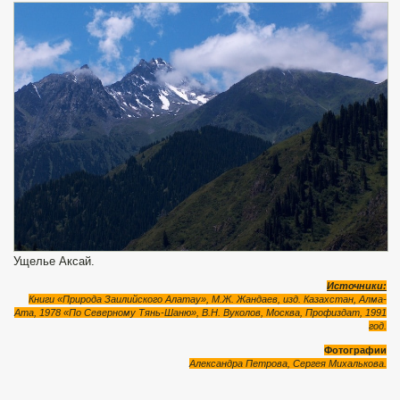
Ущелье Аксай.
Источники:
Книги «Природа Заилийского Алатау», М.Ж. Жандаев, изд. Казахстан, Алма-
Ата, 1978 «По Северному Тянь-Шаню», В.Н. Вуколов, Москва, Профиздат, 1991
год.
Фотографии
Александра Петрова, Сергея Михалькова.