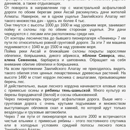
дачников, а также отдыхающих.
От поворота в направлении гор с магистральной асфальтовой
дороги по обоим берегам реки Аксай раскинулись дачи жителей
Алматы. Наверное, ни в одном ущелье Заилийского Алатау нет
такого множества дач - здесь их более 4 тыс.
Они тянутся с высоты 1000 до 1600 м над уровнем моря, занимают
пойму и склоны гор по обеим сторонам ущелья. Эти дачи
чередуются с лесами или расположены среди них.
От конторы лесничества до бывшего пионерлагеря «Ленинец» 7 км
пути по относительно ровной грунтовой дороге. За эти 7 км машина
поднимается с 1040 м до 1500 м над уровнем моря.
Пойма реки Аксай и ближайшие склоны покрыты зарослями
облепихи, боярышника, дикого абрикоса,
яблони Сиверса
, ивы,
клена Семенова
, барбариса и шиповника. Обращает на себя
внимание обилие облепихи и боярышника.
На всем протяжении Заилийского Алатау не приходилось видеть
такого обилия этих ценных лекарственных древесных растений. На
высоте 1490 м стоит кордон лесника с аншлагами, призывающими
беречь лес.
И действительно, выше лесного кордона начинаются еловые леса
с примесью осины и
рябины тянь-шаньской
. Много культур из
березы бородавчатой (белой) и сосны обыкновенной.
Через пионерлагерь проходит асфальтовая дорога. Выше него -
грунтовая дорога с очень крутыми подъемами и множеством
выступающих обломков скал и камней, по которой идут только
вездеходы и грузовые автомобили.
Через 7 км пути от пионерлагеря на высоте 2000 м встречаются
чистые ельники с примесью рябины - этого постоянного спутника
ели в холодных условиях средней полосы лесного пояса
Заилийского Алатау.