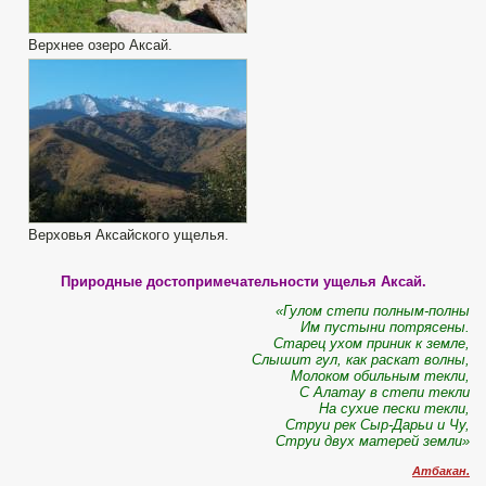
Верхнее озеро Аксай.
Верховья Аксайского ущелья.
Природные достопримечательности ущелья Аксай.
«Гулом степи полным-полны
Им пустыни потрясены.
Старец ухом приник к земле,
Слышит гул, как раскат волны,
Молоком обильным текли,
С Алатау в степи текли
На сухие пески текли,
Струи рек Сыр-Дарьи и Чу,
Струи двух матерей земли»
Атбакан.