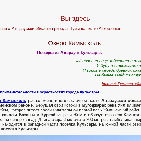
Вы здесь
вная
»
Атырауской области природа. Туры на плато Аккергешен.
Озеро Камысколь.
Поездка из Атырау в Кульсары.
«И новое солнце заблещет в ту
И будут стрекозами 
И гордые лебеди древних ска
На белые выйдут ступ
Николай Гумилев. «Оз
примечательности в окрестностях города Кульсары.
о Камысколь
расположено в юго-восточной части
Атырауской обла
ойском районе
. Берущая свои истоки в
Мугоджарах река Уил
вливае
 Жем
, которая питает своей живительной влагой весь Жылыойский район
з
каналы Бахашы и Курсай
из реки Жем и образуется озеро Камыско
ка на северо-запад. Длина озера 3 километр 200 метров, наибольшая ши
 находится в западной части поселка Кульсары, на южной части озе
ь
поселка Кульсары
.