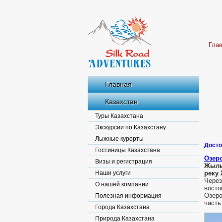
Гла
Главная
Казахстан
Туры Казахстана
Экскурсии по Казахстану
Лыжные курорты
Досто
Гостиницы Казахстана
Озер
Визы и регистрация
Жылы
Наши услуги
реку
Чере
О нашей компании
восто
Озеро
Полезная информация
част
Города Казахстана
Природа Казахстана