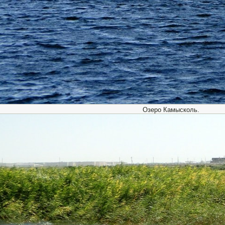
Озеро Камысколь.