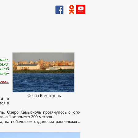
мане,
тени,
заний
ени»
ера».
Озеро Камысколь.
сти
в
тся в
.
ль. Озеро Камысколь протянулось с юго-
рина 1 километр 300 метров.
ра, на небольшом отдалении расположена