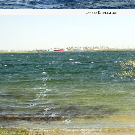
Озеро Камысколь.