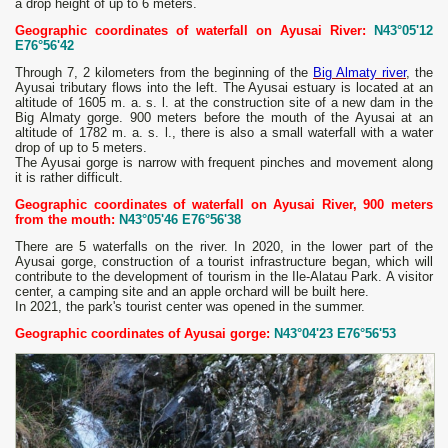
a drop height of up to 6 meters.
Geographic coordinates of waterfall on Ayusai River:
N43°05'12
E76°56'42
Through 7, 2 kilometers from the beginning of the
Big Almaty river
, the
Ayusai tributary flows into the left. The Ayusai estuary is located at an
altitude of 1605 m. a. s. l. at the construction site of a new dam in the
Big Almaty gorge. 900 meters before the mouth of the Ayusai at an
altitude of 1782 m. a. s. l., there is also a small waterfall with a water
drop of up to 5 meters.
The Ayusai gorge is narrow with frequent pinches and movement along
it is rather difficult.
Geographic coordinates of waterfall on Ayusai River, 900 meters
from the mouth:
N43°05'46 E76°56'38
There are 5 waterfalls on the river. In 2020, in the lower part of the
Ayusai gorge, construction of a tourist infrastructure began, which will
contribute to the development of tourism in the Ile-Alatau Park. A visitor
center, a camping site and an apple orchard will be built here.
In 2021, the park's tourist center was opened in the summer.
Geographic coordinates of Ayusai gorge:
N43°04'23 E76°56'53