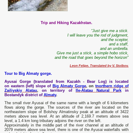
Trip and Hiking Kazakhstan.
“Just give me a stick.
I will leave you the rod of judgment,
and the scepter,
and a staff,
and an umbrella.
Give me just a stick, a simple hobo stick,
and the road that goes beyond the horizon"
Leon Felipe. Translated by V. Stolbov.
Tour to Big Almaty gorge.
Ayusai Gorge (translated from Kazakh - Bear Log) is located
on eastern (left) slope of
Big Almaty Gorge
, on
tnorthern ridge of
Zailiyskiy Alatau
,
on territory of
Ile-Alatau Natural Park
in
Bostandyk district of
Almaty
.
The small river Ayusai of the same name with a length of 6 kilometers
flows along the gorge. The sources of the river are located on the
northeastern slope of Bolshoy Almatinsky peak at an altitude of 3422
meters above sea level. At an altitude of 2,169.7 meters above sea
level, a 1.4 km long tributary adjoins the river on the left.
Approximately in the middle part of the river channel at an altitude of
2079 meters above sea level, there is one of the Ayusai waterfalls with