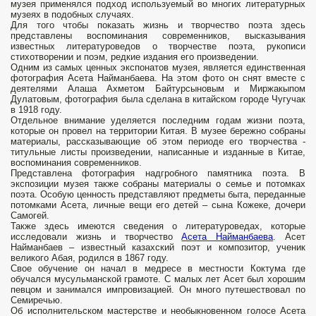
музея применялся подход используемый во многих литературных
музеях в подобных случаях.
Для того чтобы показать жизнь и творчество поэта здесь
представлены воспоминания современников, высказывания
известных литературоведов о творчестве поэта, рукописи
стихотворении и поэм, редкие издания его произведении.
Одним из самых ценных экспонатов музея, является единственная
фотография Асета Найманбаева. На этом фото он снят вместе с
деятелями Алаша Ахметом Байтурсыновым и Миржакыпом
Дулатовым, фотография была сделана в китайском городе Чугучак
в 1918 году.
Отдельное внимание уделяется последним годам жизни поэта,
которые он провел на территории Китая. В музее бережно собраны
материалы, рассказывающие об этом периоде его творчества -
титульные листы произведении, написанные и изданные в Китае,
воспоминания современников.
Представлена фотография надгробного памятника поэта. В
экспозиции музея также собраны материалы о семье и потомках
поэта. Особую ценность представляют предметы быта, переданные
потомками Асета, личные вещи его детей – сына Кожеке, дочери
Самогей.
Также здесь имеются сведения о литературоведах, которые
исследовали жизнь и творчество
Асета Найманбаева
. Асет
Найманбаев – известный казахский поэт и композитор, ученик
великого Абая, родился в 1867 году.
Свое обучение он начал в медресе в местности Коктума где
обучался мусульманской грамоте. С малых лет Асет был хорошим
певцом и занимался импровизацией. Он много путешествовал по
Семиречью.
Об исполнительском мастерстве и необыкновенном голосе Асета