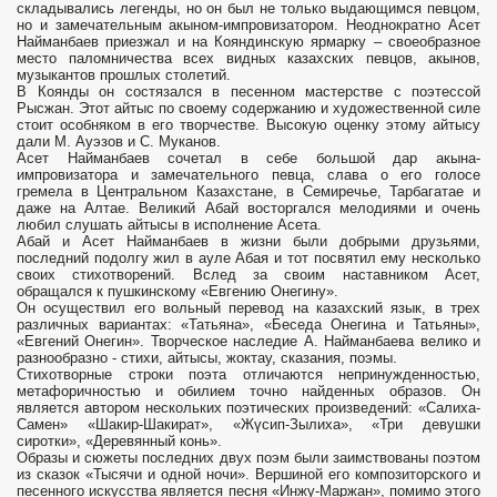
складывались легенды, но он был не только выдающимся певцом,
но и замечательным акыном-импровизатором. Неоднократно Асет
Найманбаев приезжал и на Кояндинскую ярмарку – своеобразное
место паломничества всех видных казахских певцов, акынов,
музыкантов прошлых столетий.
В Коянды он состязался в песенном мастерстве с поэтессой
Рысжан. Этот айтыс по своему содержанию и художественной силе
стоит особняком в его творчестве. Высокую оценку этому айтысу
дали М. Ауэзов и С. Муканов.
Асет Найманбаев сочетал в себе большой дар акына-
импровизатора и замечательного певца, слава о его голосе
гремела в Центральном Казахстане, в Семиречье, Тарбагатае и
даже на Алтае. Великий Абай восторгался мелодиями и очень
любил слушать айтысы в исполнение Асета.
Абай и Асет Найманбаев в жизни были добрыми друзьями,
последний подолгу жил в ауле Абая и тот посвятил ему несколько
своих стихотворений. Вслед за своим наставником Асет,
обращался к пушкинскому «Евгению Онегину».
Он осуществил его вольный перевод на казахский язык, в трех
различных вариантах: «Татьяна», «Беседа Онегина и Татьяны»,
«Евгений Онегин». Творческое наследие А. Найманбаева велико и
разнообразно - стихи, айтысы, жоктау, сказания, поэмы.
Стихотворные строки поэта отличаются непринужденностью,
метафоричностью и обилием точно найденных образов. Он
является автором нескольких поэтических произведений: «Салиха-
Самен» «Шакир-Шакират», «Жүсип-Зылиха», «Три девушки
сиротки», «Деревянный конь».
Образы и сюжеты последних двух поэм были заимствованы поэтом
из сказок «Тысячи и одной ночи». Вершиной его композиторского и
песенного искусства является песня «Инжу-Маржан», помимо этого