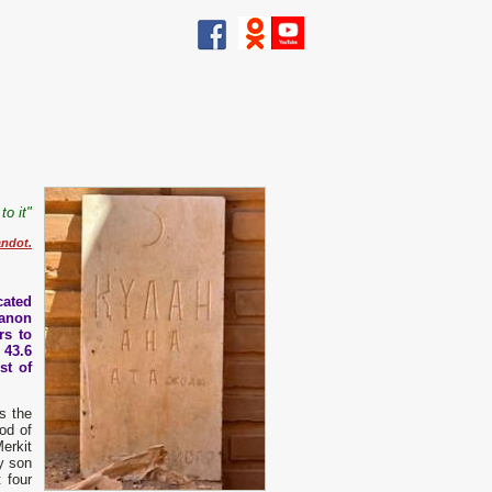
to it"
andot.
cated
ganon
rs to
 43.6
st of
s the
od of
erkit
y son
 four