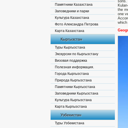
sons.
Памятники Казахстана
Kulan
the mu
Заповедники и парки
one ve
Культура Казахстана
Accor
which 
Фото Александра Петрова
Geogr
Карта Казахстана
Кыргызстан
Туры Кыргызстана
Экскурсии по Кыргызстану
Визовая поддержка
Полезная информация.
Города Кыргызстана
Природа Кыргызстана
Памятники Кыргызстана
Заповедники Кыргызстана
Культура Кыргызстана
Карта Кыргызстана
Узбекистан
Туры Узбекистана