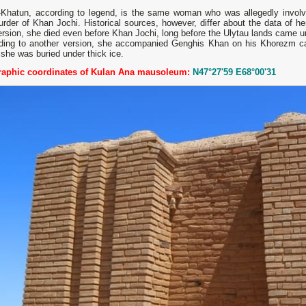
-Khatun, according to legend, is the same woman who was allegedly involv
rder of Khan Jochi. Historical sources, however, differ about the data of h
rsion, she died even before Khan Jochi, long before the Ulytau lands came un
ding to another version, she accompanied Genghis Khan on his Khorezm ca
she was buried under thick ice.
aphic coordinates of Kulan Ana mausoleum:
N47°27'59 E68°00'31