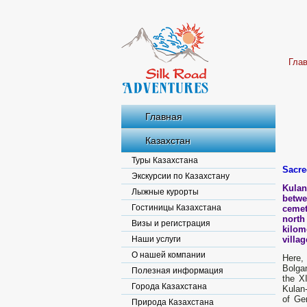
Гла
Главная
Казахстан
Туры Казахстана
Sacre
Экскурсии по Казахстану
Kulan
Лыжные курорты
betwe
Гостиницы Казахстана
cemet
north
Визы и регистрация
kilom
Наши услуги
villa
О нашей компании
Here,
Bolga
Полезная информация
the X
Города Казахстана
Kulan
of Ge
Природа Казахстана