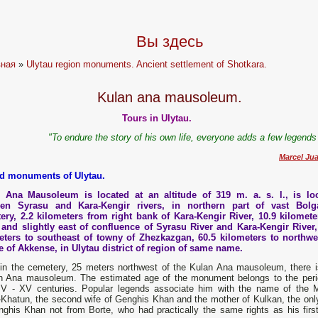
Вы здесь
вная
»
Ulytau region monuments. Ancient settlement of Shotkara.
Kulan ana mausoleum.
Tours in Ulytau.
"To endure the story of his own life, everyone adds a few legends 
Marcel Ju
d monuments of Ulytau.
 Ana Mausoleum is located at an altitude of 319 m. a. s. l., is lo
en Syrasu and Kara-Kengir rivers, in northern part of vast Bol
ery, 2.2 kilometers from right bank of Kara-Kengir River, 10.9 kilomete
 and slightly east of confluence of Syrasu River and Kara-Kengir River,
eters to southeast of towny of Zhezkazgan, 60.5 kilometers to northwe
ge of Akkense, in Ulytau district of region of same name.
 in the cemetery, 25 meters northwest of the Kulan Ana mausoleum, there i
n Ana mausoleum. The estimated age of the monument belongs to the peri
IV - XV centuries. Popular legends associate him with the name of the M
-Khatun, the second wife of Genghis Khan and the mother of Kulkan, the onl
nghis Khan not from Borte, who had practically the same rights as his first