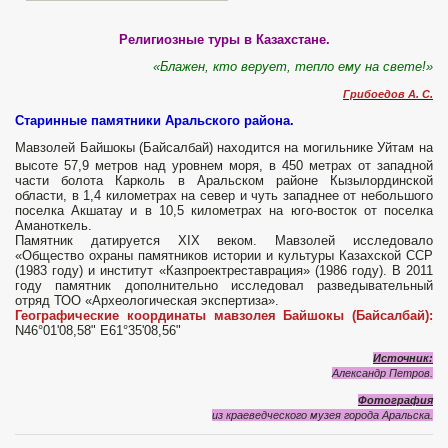
Религиозные туры в Казахстане.
«Блажен, кто верует, тепло ему на свете!»
Грибоедов А. С.
Старинные памятники Аральского района.
Мавзолей Байшокы
(Байсалбай)
находится на могильнике Уйтам на
высоте 57,9 метров над уровнем моря, в 450 метрах от западной
части болота Карколь в Аральском районе Кызылординской
области, в 1,4 километрах на север и чуть западнее от небольшого
поселка Акшатау и в 10,5 километрах на юго-восток от поселка
Аманоткель.
Памятник датируется XIX веком.
Мавзолей исследовало
«Общество охраны памятников истории и культуры Казахской ССР
(1983 году) и институт «Казпроектреставрация» (1986 году). В 2011
году памятник дополнительно исследовал разведывательный
отряд ТОО «Археологическая экспертиза».
Географические координаты мавзолея Байшокы
(Байсалбай)
:
N46°01'08,58" E61°35'08,56"
Источник:
Александр Петров.
Фотография
из краеведческого музея города Аральска.