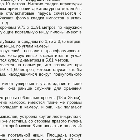
до 10 метров. Никаких следов штукатурки
ном применении архитектурных деталей в
ые сталактитовые паруса сочетаются с
образная форма кладки импостов в углах
т. д.
оронами 9,73 х 11,91 метров по наружной
кирующие портальную нишу пилоны имеют в
убоких, в среднем по 1,75 х 0,75 метров,
к ниши, по углам камеры.
ооружений, позволил трансформировать
х конструктивных сталактитов в углах
тся купол диаметром в 5,81 метров.
вается на полметра, что позволяет при
50 х 1,60 метров, которая служит как бы
и, находящимися вокруг подкупольного
, имеет уширения в углах здания в виде
лей, они раньше служили для хранения
устроены небольшие проемы (18 х 35 см),
ротив каморок, имеются такие же проемы
 попадает в камеру, и они, как полагают
мавзолея, устроена крутая лестница-лаз с
 же лестница со стороны правого пилона
с которой можно было попасть и на самый
ене портальной ниши. Площадка вокруг
кирпичным парапетом высотой в 60 см,