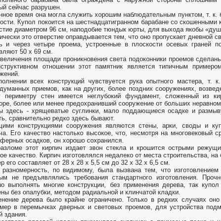
ый сейчас разрушен.
нное время она могла служить хорошим наблюдательным пунктом, т. к.
ости. Купол покоится на шестнадцатигранном барабане со скошенными к
стие диаметром 96 см, наподобие тюндык юрты, для выхода якобы «души
ически это отверстие оправдывается тем, что оно пропускает дневной св
ь и через четыре проема, устроенные в плоскости осевых граней п
вляют 50 х 69 см.
величения площади проникновения света подоконники проемов сделаны
нструктивном отношении этот памятник является типичным примеро
жений.
олнении всех конструкций чувствуется рука опытного мастера, т. к
думанных приемов, как на других, более поздних сооружениях, возве
у периметру стен имеется неглубокий фундамент, сложенный из ки
оре, более или менее предохранивший сооружение от больших неравном
ы здесь - хрящеватые суглинки, мало поддающиеся осадке и размыв
ть, сравнительно редко здесь бывают.
щими конструкциями сооружения являются стены, арки, своды и ку
ча. Его качество настолько высокое, что, несмотря на многовековый 
ферных осадков, он хорошо сохранился.
азломе этот кирпич издает звон стекла и крошится острыми режущи
ое качество. Кирпич изготовлялся недалеко от места строительства, на 
р его составляет от 28 х 28 х 5,5 см до 32 х 32 х 6,5 см.
 разномерность, по видимому, была вызвана тем, что изготовлением
ым не предъявлялись требования стандартного изготовления. Прочн
о выполнять многие конструкции, без применения дерева, так купол
ны без опалубки, методом радиальной и клинчатой кладки.
нение дерева было крайне ограничено. Только в редких случаях оно
мер в перемычках дверных и световых проемов, для устройства подм
й здания.