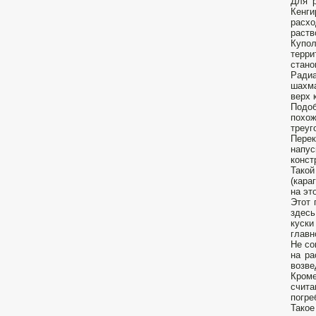
Для р
Кенги
расхо
раств
Купол
терри
стано
Радиа
шахма
верх 
Подоб
похо
треуг
Перек
напус
конст
Такой
(кара
на эт
Этот 
здесь
куски
главн
Не со
на ра
возве
Кроме
счита
погре
Такое