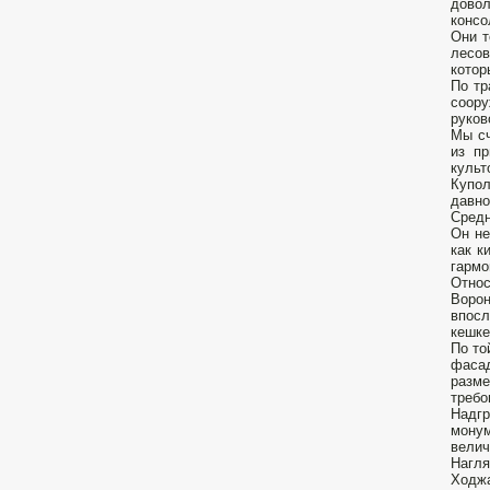
довол
консо
Они т
лесов
котор
По тр
соор
руков
Мы сч
из пр
культ
Купо
давно
Средн
Он не
как к
гармо
Относ
Ворон
впосл
кешке
По то
фасад
разме
требо
Надг
монум
велич
Нагля
Ходжа