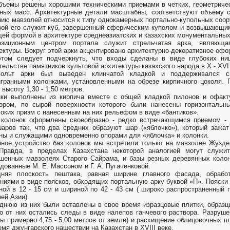
бъемы решены хорошими техническими приемами в четких, геометриче
ных масс. Архитектурные детали масштабны, соответствуют объему 
ию мавзолей относится к типу однокамерных портально-купольных соор
ой его служит куб, завершенный сферическим куполом и возвышающи
ей формой в архитектуре среднеазиатских и казахских монументальных
озиционным центром портала служит стрельчатая арка, являюща
ектуры. Вокруг этой арки акцентировано архитектурно-декоративное оф
этом следует подчеркнуть, что входы сделаны в виде глубоких ни
тельстве памятников культовой архитектуры казахского народа в X - XVI
вольт арки был выведен клинчатой кладкой и поддерживался с
гранными колонками, установленными на обрезе кирпичного цоколя.
 высоту 1,30 - 1,50 метров.
ки выполнены из кирпича вместе с общей кладкой пилонов и офакт
вором, по сырой поверхности которого были нанесены горизонталь
оких призм с нанесенным на них рельефом в виде «бантиков».
колонок оформлены своеобразно - редко встречающимся приемом - 
аров так, что два средних образуют шар («яблочко»), который зажа
ны и служащими одновременно опорами для «яблочка» и колонки.
ное устройство баз колонок мы встретили только на мавзолее Жузд
 Правда, в пределах Казахстана некоторой аналогией могут служи
шенных мавзолеях Старого Сайрама, и базы резных деревянных колоно
дованные М. Е. Массоном и Г. А. Пугаченковой.
дняя плоскость пештака, равная ширине главного фасада, обрабо
ниями в виде поясков, обходящих портальную арку буквой «П». Пояски
ной в 12 - 15 см и шириной по 42 - 43 см ( широко распространенный 
ей Азии).
днюю из них были вставлены в свое время изразцовые плитки, образц
о от них остались следы в виде налепов ганчевого раствора. Разрушен
ы примерно 4,75 - 5,00 метров от земли) и расхищение облицовочных п
емя джунгарского нашествии на Казахстан в XVIII веке.