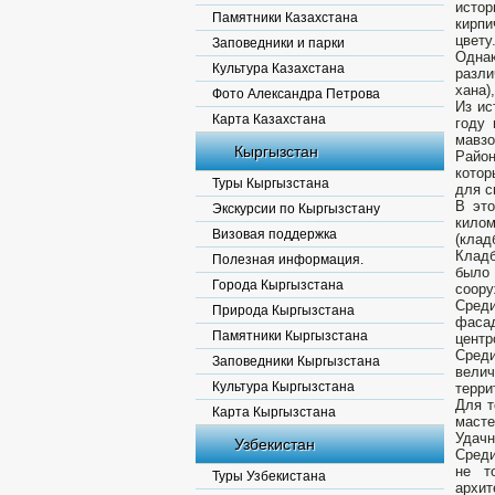
истор
Памятники Казахстана
кирпи
цвету
Заповедники и парки
Однак
Культура Казахстана
разли
хана)
Фото Александра Петрова
Из ис
Карта Казахстана
году 
мавзо
Кыргызстан
Райо
котор
Туры Кыргызстана
для с
В это
Экскурсии по Кыргызстану
килом
Визовая поддержка
(клад
Кладб
Полезная информация.
было 
Города Кыргызстана
соору
Сред
Природа Кыргызстана
фасад
Памятники Кыргызстана
центр
Сред
Заповедники Кыргызстана
вели
Культура Кыргызстана
терри
Для т
Карта Кыргызстана
масте
Удачн
Узбекистан
Среди
не т
Туры Узбекистана
архит