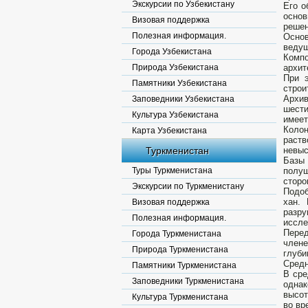
Экскурсии по Узбекистану
Его о
основ
Визовая поддержка
решен
Полезная информация.
Основ
ведущ
Города Узбекистана
Комп
Природа Узбекистана
архит
При 
Памятники Узбекистана
строи
Архи
Заповедники Узбекистана
шести
Культура Узбекистана
имеет
Колон
Карта Узбекистана
раст
Туркменистан
невыс
Базы 
Туры Туркменистана
полуш
сторо
Экскурсии по Туркменистану
Подоб
хан.
Визовая поддержка
разру
Полезная информация.
иссле
Пере
Города Туркменистана
члене
Природа Туркменистана
глуби
Средн
Памятники Туркменистана
В сре
Заповедники Туркменистана
однак
высот
Культура Туркменистана
во вр