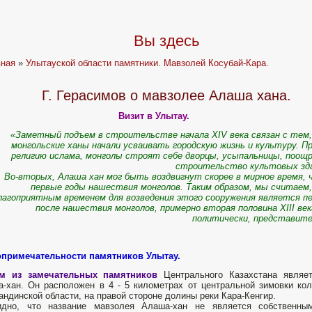
Вы здесь
вная
»
Улытауской области памятники. Мавзолей Косубай-Кара.
Г. Герасимов о мавзолее Алаша хана.
Визит в Улытау.
«Заметный подъем в строительстве начала XIV века связан с тем
монгольские ханы начали усваивать городскую жизнь и культуру. П
религию ислама, монголы строят себе дворцы, усыпальницы, поо
строительство культовых зда
Во-вторых, Алаша хан мог быть воздвигнут скорее в мирное время, 
первые годы нашествия монголов. Таким образом, мы считаем
лагоприятным временем для возведения этого сооружения является п
после нашествия монголов, примерно вторая половина XIII век
политически, представите
опримечательности памятников Улытау.
м из замечательных памятников
Центрального Казахстана являет
-хан. Он расположен в 4 - 5 километрах от центральной зимовки кол
андинской области, на правой стороне долины реки Кара-Кенгир.
идно, что название мавзолея Алаша-хан не является собственны