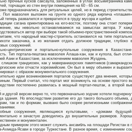
ьно прочных кусков саксаула, заложенных в углах восьмигранника каме
лей, торчащих из стен внутри помещения на 60 - 65 см.
оже предназначались для ритуальных целей, но в период строительст
. Пол мавзолея выложен на грунте из одного ряда кирпича «плашмя».
ый теперь развалился и превратился в груду мусора и щебня.
адиции сагана ориентирована на юго-восток, поэтому она стоит попере
ужение, мы невольно останавливаемся на замыслах автора. У кажд
одствоваться автор при выборе такой объемно-пространственной композ
итаем, что народный мастер-строитель остановился на типе портально
ихоти заказчика, а из желания отдать должное традиции, глубоко 
овых сооружений.
льно-центрические и портально-купольные сооружения в Казахста
сть. Тип портала-пештака мавзолея Алаша-хан, как и купола, был отли
ей Азии и Казахстане, за исключением мавзолея Жуздень.
 слишком грандиозен, как у мавераниахрских памятников (самаркандски
иргизские или отчасти хорезмийские. Он был в меру объемен и вырази
нировал с образом монументального сооружения.
ительно идеи возникновения порталов существуют два мнения, которы
иным. Первый считал, что портал мог возникнуть на основе простого в
едствии постепенно развилась в мощный портал-пештак, а второй выв
.
й и другой версии верно то, что первоначально зодчие хотели подчеркну
а здания. Но впоследствии развитие его до такого большого объема,
рам, так и по формам, вызвано было скорее религиозными соображени
ваниями.
робные сооружения, являющиеся культовыми, - «домами будуще
ентально и зачастую доводились до внушительных размеров. Хорошо
ественен и монументален.
дным примером этого может служить ансамбль на площади Регистан в г
-Ахмеда-Ясави в городе Туркестане. В разное время, с изменением со