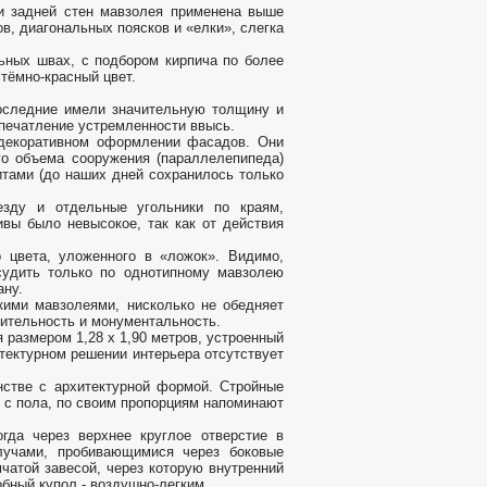
и задней стен мавзолея применена выше
в, диагональных поясков и «елки», слегка
льных швах, с подбором кирпича по более
тёмно-красный цвет.
 последние имели значительную толщину и
впечатление устремленности ввысь.
 декоративном оформлении фасадов. Они
го объема сооружения (параллелепипеда)
итами (до наших дней сохранилось только
езду и отдельные угольники по краям,
вы было невысокое, так как от действия
 цвета, уложенного в «ложок». Видимо,
удить только по однотипному мавзолею
ану.
ими мавзолеями, нисколько не обедняет
зительность и монументальность.
 размером 1,28 х 1,90 метров, устроенный
тектурном решении интерьера отсутствует
нстве с архитектурной формой. Стройные
 с пола, по своим пропорциям напоминают
гда через верхнее круглое отверстие в
лучами, пробивающимися через боковые
мчатой завесой, через которую внутренний
бный купол - воздушно-легким.