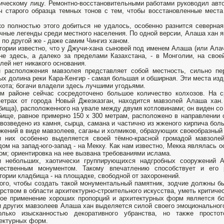
ическому лицу. Ремонтно-восстановительными работами руководил авто
ч старого образца темных тонов с тем, чтобы восстановленные места
.
о полностью этого добиться не удалось, особенно разнится северная
чные легенды среди местного населения. По одной версии, Алаша хан я
, по другой же - даже самим Чингиз ханом.
тории известно, что у Джучи-хана сыновей под именем Алаша (или Алач
не здесь, а далеко за пределами Казахстана, - в Монголии, на свое
лей нет никакого основания.
н расположения мавзолея представляет собой местность, сильно п
ых долина реки Кара-Кенгир - самая большая и обширная. Эти места и
кота; богачи владели здесь лучшими угодьями.
м районе сейчас сосредоточено большое количество колхозов. На с
етрах от города Новый Джезказган, находится мавзолей Алаша хан.
бища), расположенного на увале между двумя котловинами; он виден со
ище, равное примерно 150 x 300 метрам, расположено в направлении с
возведено из камня, сырца, самана и частично из жженого кирпича бо
жений в виде мавзолеев, саганы и холмиков, образующих своеобразный
и них особенно выделяется своей тёмно-красной громадой мавзоле
ом на запад-юго-запад - на Мекку. Как нам известно, Мекка являлась
ом; ориентировка на нее вызвана требованиями ислама.
и небольших, хаотически группирующихся надгробных сооружений 
чественным монументом. Такому впечатлению способствует и его
тории кладбища - на площадке, свободной от захоронений.
ого, чтобы создать такой монументальный памятник, зодчие должны б
рством в области архитектурно-строительного искусства, уметь критиче
ое применение хороших пропорций и архитектурных форм является б
 других мавзолеев Алаша хан выделяется силой своего эмоционального 
олько изысканностью декоративного убранства, но также просто
ектурных форм.