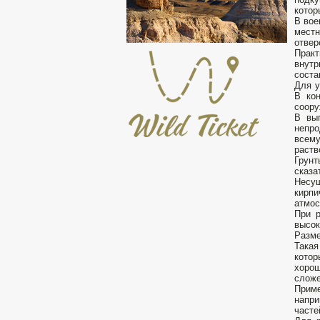
котор
В вое
местн
отвер
Практ
внутр
соста
Для у
В ко
соору
В вып
непро
всем
раств
Грунт
сказа
Несу
кирпи
атмос
При р
высок
Разме
Такая
котор
хорош
сложе
Приме
напри
часте