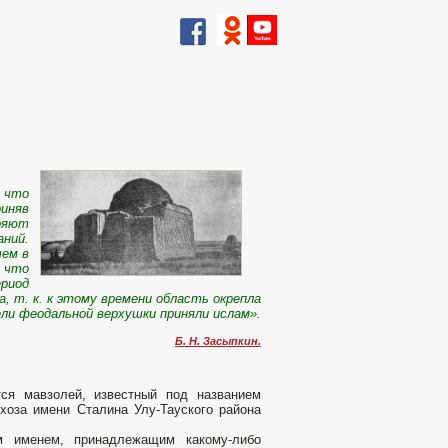
, что
риняв
щряют
ний.
чем в
, что
ериод
а, т. к. к этому времени область окрепла
ли феодальной верхушки приняли ислам».
Б. Н. Засыпкин.
ся мавзолей, известный под названием
хоза имени Сталина Улу-Тауского района
м именем, принадлежащим какому-либо