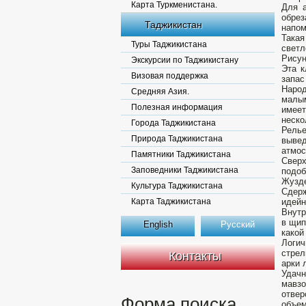
Карта Туркменистана.
Для а
обрез
Таджикистан
напом
Такая
Туры Таджикистана
светл
Рисун
Экскурсии по Таджикистану
Эта к
Визовая поддержка
запас
Народ
Средняя Азия.
малым
Полезная информация
имеет
неско
Города Таджикистана
Рель
Природа Таджикистана
вывед
атмос
Памятники Таджикистана
Сверх
Заповедники Таджикистана
подо
Жузде
Культура Таджикистана
Сдерж
Карта Таджикистана
идейн
Внутр
в щип
English
Русский
какой
Логич
стрел
Контакты
арки 
Удач
мавз
отвер
Форма поиска
объем