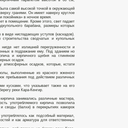
 была самой высокой точкой в окружающей
верху гранями. Он имеет наверху круглое
 покойника» в ночное время.
ет в помещение. Кроме этого, свет падает
одкупольного барабана, размеры которых
 в виде ниспадающих уступов (каскадов).
м строительства сводчатых и купольных
. нигде нет излишней перегруженности и
денных в подражание ему. Под зданием но
рпича и кирпичного щебня на глиняном
ерных осадок.
у атмосферных осадков, которые, кстати
полы, выполненные из красного жженого
срок пребывания под действием различных
ми кусками, что указывает также на его
берегу реки Кара-Кенгир.
 кирпича занимались различные мастера,
ость употребляемого кирпича позволила
 и своды (балхи) в перекрытиях каморок
 употреблялось как подсобный материал,
остей и как арматура для ответственных