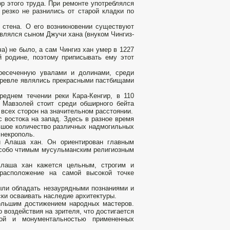
р этого труда. При ремонте употреблялся
 резко не разнились от старой кладки по
 стена. О его возникновении существуют
влялся сыном Джучи хана (внуком Чингиз-
а) не было, а сам Чингиз хан умер в 1227
й родине, поэтому приписывать ему этот
ересеченную увалами и долинами, среди
здревле являлись прекрасными пастбищами
реднем течении реки Кара-Кенгир, в 110
 Мавзолей стоит среди обширного бейта
 всех сторон на значительном расстоянии.
 востока на запад. Здесь в разное время
льшое количество различных надмогильных
 некрополь.
й Алаша хан. Он ориентирован главным
 особо чтимым мусульманским религиозным
Алаша хан кажется цельным, строгим и
 расположение на самой высокой точке
ыли обладать незаурядными познаниями и
ски осваивать наследие архитектуры.
ольшим достижением народных мастеров.
воздействия на зрителя, что достигается
той и монументальностью примененных