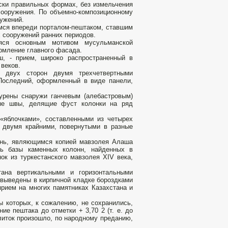
ски правильных формах, без измельчения
сооружения. По объемно-композиционному
ужений.
мся впереди порталом-пештаком, ставшим
 сооружений ранних периодов.
яся основным мотивом мусульманской
ормление главного фасада.
ш, - прием, широко распространенный в
 веков.
 двух сторон двумя трехчетвертными
 Последний, оформленный в виде панели,
урены снаружи ганчевым (алебастровым)
ные швы, делящие фуст колонки на ряд
«яблочками», составленными из четырех
т двумя крайними, повернутыми в разные
ень, являющимся копией мавзолея Алаша
ть базы каменных колонн, найденных в
к из туркестанского мавзолея XIV века,
тана вертикальными и горизонтальными
 выведены в кирпичной кладке бороздками
прием на многих памятниках Казахстана и
ы которых, к сожалению, не сохранились,
ие пештака до отметки + 3,70 2 (т. е. до
литок произошло, по народному преданию,