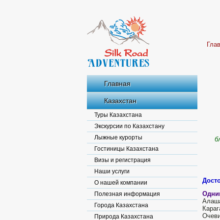
Гла
Главная
Казахстан
Туры Казахстана
Экскурсии по Казахстану
Лыжные курорты
б
Гостиницы Казахстана
Визы и регистрация
Наши услуги
Дост
О нашей компании
Одни
Полезная информация
Алаша
Города Казахстана
Караг
Очев
Природа Казахстана