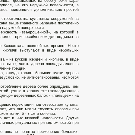
ряща, добываемых на берегу реки Кара-
куполе, на его наружной поверхности, в
швов применялся дополнительно простой
 строительства культовых сооружений на
хана выше граненого барабана постепенно
го наружной поверхности.
ерхность «взъерошенной», на которой в
являлось приспособлением для подъема на
о Казахстана позднейших времен. Нечто
 кирпичи выступают в виде небольших
ва - из кусков жердей и кирпича, в виде
ано выше, часть дерева закладывалась в
вление трещин.
а, откуда торчат большие куски дерева
безусловно, не антисептированы, несмотря
потребление дерева более оправдано, чем
 этой целью в кладку стен закладывались
длицо» деревянных балок - «пальцев» - на
девых перекладин под отверстием купола,
ают, что они могли служить опорами при
ком тонки, 6 - 7 см в сечении.
о нет в них никакой надобности. Другие
зличных ритуальных принадлежностей при
Не вполне понятно применение больших,