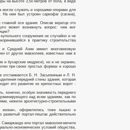
ры на высоте 3,50 метров от пола, в виде
ва могли служить и хорошими опорами для
 На нем был устроен саркофаг (сагана),
к главной оси здания. Описав вкратце это
ого может возникнуть вопрос: чем мог
иции?
-купольного сооружения не случайно и не
вкоренившейся в практику строительства
не и Средней Азии имеют многовековую
чен от других мавзолеев, известных нам в
е и бухарские медресе), но и не экранен,
телен при своих простых формах и хорошо
е отстаиваются Б. Н. Засыпкиным и Л. Н.
ыделения передней стены здания, которая
одит его развитие из крепостных ворот -
ть, конечно, особую значимость переднего
 доминирующего над всем зданием, как по
ями, нежели архитектурно-строительными
й жизни», оформлялись тоже пышно и
 развитый портал-пештак действительно
. Самарканде или портал мавзолея-мечети
циально-экономических условий общества,