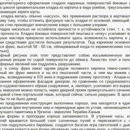
рхитектурного оформления гладких наружных поверхностей боковых 
а цоколя орнаментальная кладка из кирпича в виде ромбов, треугольнико
инающих кереге юрты.
 кладка велась обычно «насухо», без применения раствора в вертика
ому тону, чтобы оттенить фигурную часть кладки от основной, имеющей 
ок стен производит впечатление ковра с большими узорами.
ладка нисколько не ослабляла прочности и устойчивости стен, т. к,
 прочности. Кладка боковых поверхностей пештака в «елку» усиливает 
ные мастера прекрасно использовали здесь возможность кирпича в
и средствами достигли больших результатов. Под карнизом основно
ся фриз, высотой 58 - 60 см, облицованный когда-то керамическими пл
лько).
ефный рисунок этих плит представляет собою восьмиконечную зв
енные резцом по сырой поверхности до обжига. Качество плит и поли
ферных явлений они поддались разрушению.
у и снизу фриз зажат одним рядом поливного кирпича темно-синего
бный же фриз имелся и на его пештачной части, о чем мы можем с
нь, возведенному в XIX веке в подражание своему прототипу - Алаша-х
анное оформление фасадов декором, по сравнению со среднеазиатск
о-художественного образа сооружения, а, наоборот, усиливает его выра
ь мавзолея можно попасть через дверной проем прямоугольного сечения
цовой стене портальной ниши, который сейчас сильно разрушен. В архи
 бы то ни было декор.
но продуманная конструкция выполнена хорошо, она находится в еди
ьчатые арки внутренних ниш и перекидные арки по углам, начинающиеся
лучшего памятника в Ургенче - мавзолея Тюрабек-Ханым.
ные формы и пропорции хорошо запоминаются. В утренние часы, ко
олей врывается большой сноп солнечных лучей и пересекается с 
стия подкупольного барабана, создаётся богатая игра светотеней с ды
 здания кажется еще более обширным, чем на самом деле, а сфероподо