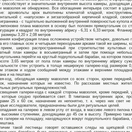
 способствует и значительная внутренняя высота камеры, доходящая 
и мавзолея не обнаружено. Все обогащение интерьера состоит в удач
иче: архивольты арок выполнены клинчатой кладкой, конструктивн
онтальной с «напуском» и зигзагообразной кирпичной кладкой, свое
игранника - с тщательно выложенной внутренней поверхностью купола и 
омпоновке плана мавзолея в основу был положен прямоугольник со ст
гурации и квадрат по внутреннему абрису - 6,31 х 6,33 метров. Флан
 размеры 3,20 х 2,08 метров
енняя конфигурация плана осложнена устройством четырех, довольно гл
а его главных осях и четырьмя переходными арками такой же ширины, ка
 прием, широко распространенный при строительстве культовых с
ратный план камеры в восьмигранный и затем при помощи небольши
иугольника перейти на круглый подкупольный барабан, на котором покои
соте 3,65 метров от пола план камеры по внутреннему абрису сужи
кальности стен устроить в толще неширокую галерею-ход размером 0,
ым этажом и ходом сообщений между этажами и верхними площадкам
ана и на пештаке.
ея-ход, обходящая камеру мавзолея со всех сторон, кроме передней
рок, назначение которых не известно. По рассказам местных жите
ьных ритуальных принадлежностей.
свещения галереи-хода с каждой стороны мавзолея, кроме передней, 
 которые скудно пробивается свет. В тимпанах внутренних арок, п
рами 25 х 60 см, назначение их непонятно, т. к. через них свет не
орые исследователи, предназначены были для ритуальных целей.
опадания на галерею в левом углу от входа, в массиве левого пилона 
 высокими ступенями, доходящими до 45 см в высоту. Примерно такая
из галереи на площадку, находящуюся вокруг подкупольного барабана, 
пештака.
личии такой лестницы говорят оставшиеся следы на щипцовой ст
упольного барабана была ограждена с наружной стороны сплошным 