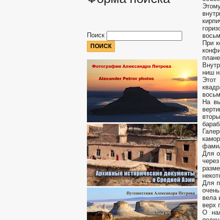
Этому
внутр
кирп
гориз
Поиск
восьм
При к
конфи
плане
Внутр
ниш н
Этот
квад
восьм
На вы
верти
втор
бараб
Галер
камо
фамил
Для о
через
разме
некот
Для п
очень
вела 
верх 
О на
подк