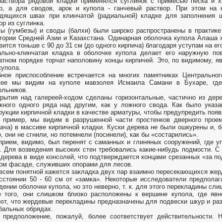
аствора рядовой кладки применялся суглинок с примесью песка и х
р, а для сводов, арок и купола - ганчевый раствор. При этом на 
дящихся швах при клинчатой (радиальной) кладке для заполнения 
ор из суглинка.
ы (гумбезы) и своды (балхи) были широко распространены в практике
тории Средней Азии и Казахстана. Одинарная оболочка купола Алаша 
вится тоньше с 90 до 31 см (до одного кирпича) благодаря уступам на е
льно-клинчатая кладка в оболочке купола делает его наружную пов
тном порядке торчат наполовину концы кирпичей. Это, по видимому, 
купола.
ное приспособление встречается на многих памятниках Центральног
жее мы видим на куполе мавзолея Исмаила Самани в Бухаре, где
ольников.
рытия над галереей-ходом сделаны горизонтальные, частично из дере
кного одного ряда над другим, как у ложного свода. Как было указ
рукции кирпичной кладки в качестве арматуры, чтобы предупредить поя
 пример, мы видим в разрушенной части простенков дверного проем
гача) в массиве кирпичной кладки. Куски дерева не были ошкурены и, 
о, они не сгнили, но потемнели (посинели), как бы «состарились».
прием, видимо, был перенят с саманных и глиняных сооружений, где у
. Для возведения высоких стен требовались какие-нибудь подмости. С
 дерева в виде консолей, что подтверждается концами срезанных «за по
ом фасаде, служивших опорами для лесов.
всем понятной кажется закладка двух пар взаимно пересекающихся жер
сстоянии 50 - 60 см от «замка». Некоторые исследователи предполаг
дении оболочки купола, но это неверно, т. к. для этого перекладины слиш
 того, они слишком близко расположены к вершине купола, где явн
ют, что жердевые перекладины предназначены для подвески шкур и ра
бальных обрядах.
 предположение, пожалуй, более соответствует действительности. 