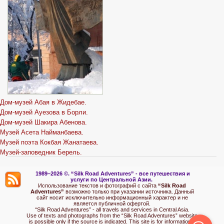
Дом-музей Абая в Жидебае.
Дом-музей Ауезова в Борли.
Дом-музей Шакира Абенова.
Музей Асета Найманбаева.
Музей поэта Кокбая Жанатаева.
Музей-заповедник Берель.
1989–2026 ©.
“Silk Road Adventures” - вс
е путешествия и
услуги по Центральной Азии.
Использование текстов и фотографий с сайта
“Silk Road
Adventures”
возможно только при указании источника. Данный
сайт носит исключительно информационный характер и не
является публичной офертой.
“Silk Road Adventures” - all travels and services in Central Asia.
Use of texts and photographs from the “Silk Road Adventures” website
is possible only if the source is indicated. This site is for informational