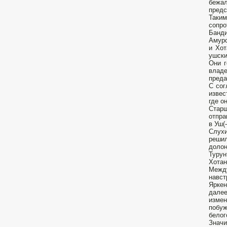
бежал
предс
Таким
сопро
Банди
Амурс
и Хот
ушски
Они г
владе
преда
С сог
извес
где о
Старш
отпра
в Уш(
Слухи
решил
долон
Турун
Хотан
Между
навст
Яркен
далее
измен
побуж
белог
Значи