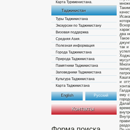
Карта Туркменистана.
множе
Таки
Таджикистан
качес
Исака
Туры Таджикистана
котор
Вскор
Экскурсии по Таджикистану
харак
Визовая поддержка
два н
Такое
Средняя Азия.
джунг
Полезная информация
так и
успел
Города Таджикистана
Ходж
Природа Таджикистана
мусул
Мног
Памятники Таджикистана
пилиг
Заповедники Таджикистана
патро
Кашга
Культура Таджикистана
и отт
Карта Таджикистана
хонта
Галда
ему с
English
Русский
город
Далай
време
Контакты
внутр
Внут
прави
раздо
Форма поиска
По ут