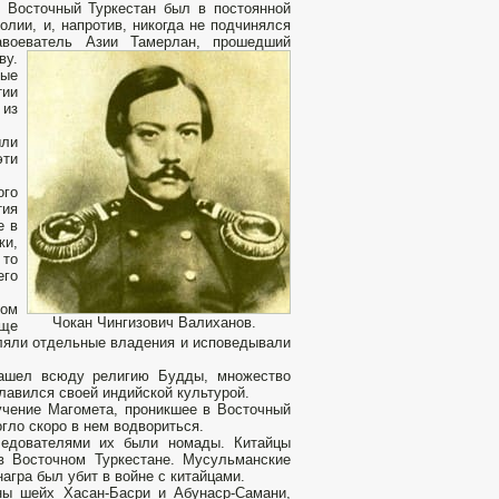
 Восточный Туркестан был в постоянной
олии, и, напротив, никогда не подчинялся
авоеватель Азии Тамерлан, прошедший
ву.
ные
тии
 из
ли
эти
ого
тия
е в
жи,
 то
его
ном
Чокан Чингизович Валиханов.
еще
авляли отдельные владения и исповедывали
 нашел всюду религию Будды, множество
лавился своей индийской культурой.
учение Магомета, проникшее в Восточный
огло скоро в нем водвориться.
ледователями их были номады. Китайцы
 в Восточном Туркестане. Мусульманские
агра был убит в войне с китайцами.
ны шейх Хасан-Басри и Абунаср-Самани,