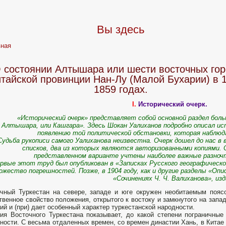
Вы здесь
вная
 состоянии Алтышара или шести восточных го
итайской провинции Нан-Лу (Малой Бухарии) в 1
1859 годах.
I.
Исторический очерк.
«Исторический очерк» представляет собой основной раздел бол
Алтышара, или Кашгара». Здесь Шокан Уалиханов подробно описал и
появлению той политической обстановки, которая наблюда
Судьба рукописи самого Уалиханова неизвестна. Очерк дошел до нас в 
списков, два из которых являются авторизованными копиями. 
представленном варианте учтены наиболее важные разноч
рвые этот труд был опубликован в «Записках Русского географическо
ожество погрешностей. Позже, в 1904 году, как и другие разделы «О
«Сочинениях Ч. Ч. Валиханова», изд
чный Туркестан на севере, западе и юге окружен необитаемым пояс
твенное свойство положения, открытого к востоку и замкнутого на запа
ий и (при) дает особенный характер туркестанской народности.
ия Восточного Туркестана показывает, до какой степени пограничные
ности. С весьма отдаленных времен, со времен династии Хань, в Китае 