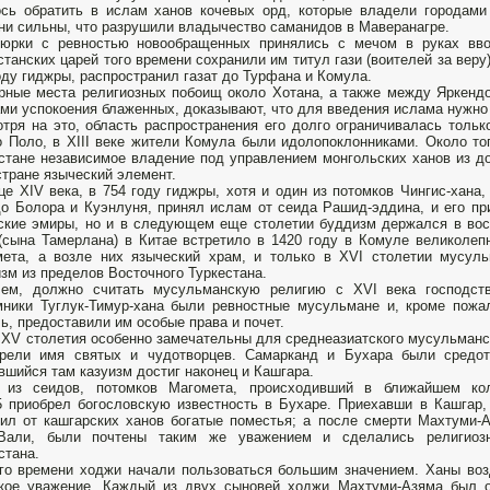
сь обратить в ислам ханов кочевых орд, которые владели городами
ни сильны, что разрушили владычество саманидов в Маверанагре.
тюрки с ревностью новообращенных принялись с мечом в руках вво
станских царей того времени сохранили им титул гази (воителей за веру
оду гиджры, распространил газат до Турфана и Комула.
ные места религиозных побоищ около Хотана, а также между Яркендо
ми успокоения блаженных, доказывают, что для введения ислама нужно
тря на это, область распространения его долго ограничивалась толь
 Поло, в XIII веке жители Комула были идолопоклонниками. Около то
стане независимое владение под управлением монгольских ханов из до
стране языческий элемент.
це XIV века, в 754 году гиджры, хотя и один из потомков Чингис-хана
о Болора и Куэнлуня, принял ислам от сеида Рашид-эддина, и его пр
ские эмиры, но и в следующем еще столетии буддизм держался в вост
(сына Тамерлана) в Китае встретило в 1420 году в Комуле великолеп
ета, а возле них языческий храм, и только в XVI столетии мусуль
зм из пределов Восточного Туркестана.
чем, должно считать мусульманскую религию с XVI века господст
ники Туглук-Тимур-хана были ревностные мусульмане и, кроме пожа
ь, предоставили им особые права и почет.
 XV столетия особенно замечательны для среднеазиатского мусульманс
брели имя святых и чудотворцев. Самарканд и Бухара были средот
вшийся там казуизм достиг наконец и Кашгара.
 из сеидов, потомков Магомета, происходивший в ближайшем ко
 приобрел богословскую известность в Бухаре. Приехавши в Кашгар
ил от кашгарских ханов богатые поместья; а после смерти Махтуми-
-Вали, были почтены таким же уважением и сделались религиоз
стана.
го времени ходжи начали пользоваться большим значением. Ханы воз
кое уважение. Каждый из двух сыновей ходжи Махтуми-Азяма был о