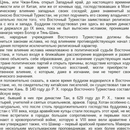
Цянь, или Чжан-Кянь открыл Западный край, до настоящего времени
имости или от Китая, или же от кочевых орд, господствовавших в Монг
тическому влиянию западных своих соседей; даже знаменитый з
оносно Восточный Туркестан, не успел подчинить его своему владычест
ательно после того, что Восточный Туркестан заимствовал религиоз
а с юга и запада. Буддизм господствовал уже здесь во время динас
и держался до IX века, пока не был вытеснен исламом, проникшим
анагра через Болор и Тянь-Шань.
чно, народные учреждения Восточного Туркестана должны бы
ниться законам ислама, но под влиянием противодействующих начал 
дения потеряли исключительно религиозный характер.
ем тем влияние ислама немаловажно в политической судьбе Восточн
стана, и только входя в ближайшее рассмотрение водворения и разви
можно объяснить себе образование, дух и значение существующих нын
стране политических партий и открыть причины, вследствие которых ход
зводящие в наше время столько восстаний, могли приобрести
твенное влияние, с которым, даже в изгнании, они не теряют сво
ического значения.
я положительно сказать, в какое время буддизм водворился в Восточ
стане, но, по свидетельству китайских писателей, он существовал там 
инастии Хань. В 140 году до Р. X. города Восточного Туркестана сост
йскую веру.
анг, бывший в них при династии Тан, в 629 году до Р. X., также
тырей, учителей и святых отшельников, аранов. Город Хотан особенно с
натурально, что после столь продолжительного господства буддизма 
стан с VIII века, когда аравийские купцы стали посещать этот край, не м
итяне встретили в городах большое сопротивление, и первыми пос
нают о кровопролитной войне, которую в VIII веке вели аравитяне
ики утверждают также, что Шамар – первый арабский правитель Маверан
ке нескольким мусульманским проповедникам, из коих более извест