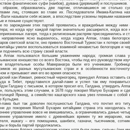
ством фанатических суфи (наибов), дувана (дервишей) и послушников.
м образом, образовались две партии, отличавшиеся не столько су
твами лиц, стоявших во главе их. Последователи Имама-Каляна на
-Вали называли себя исакия, а впоследствии усвоены первыми названия
ые и поныне существуют.
е по зарождении этих партий проявились и враждебные между ними о
тера; но когда круг каждой партии значительно расширился, когда все
еприязненных лагеря, тогда к религиозным распрям присоединились и с
 направление ясно выразилось, когда ходжа Аппак, глава белогорск
аров светской власти, оно привело Восточный Туркестан к потере своей
 китайцы умели воспользоваться взаимной ненавистью белогорцев и чер
и подчинить всю страну своей власти.
а Аппак пользовался большим уважением народа; громкая слава у
ьманское юношество со всего Востока, чтобы под его руководством изуч
ие владетельные особы Маверанагра были его учениками. Гробниц
римов из разных мусульманских стран и в особенности восточноту
ном и призывают имя его во время опасности.
рский хан Измаил, ревностный черногорец, принудил Аппака оставить с
уда в Тибет, представился далай-ламе и успел так ему понравитьс
йдзи Галдану с письмом, в котором просил его, Галдана, утвердить Аппа
н, пользуясь этим случаем, в 1678 году покорил Малую Бухарию и сд
толицей Яркенд, а семейство кашгарского хана увез пленным с собой
е Кульдже.
-лама был так доволен послушностью Галдана, что почтил его титу
ни до покорения Малой Бухарин китайцами страна эта находилась п
еннее управление вовсе не вмешивались, а ограничивались данью четыр
реннее управление имело с древнейших времен ту же иерархию, ка
теля, ишкагу – его помощника, шанбеги, газначи, тысячников, сотни
ры и борьба партий продолжались.
верждении Аппака черногорские ходжи хотя были очень сильны (они им