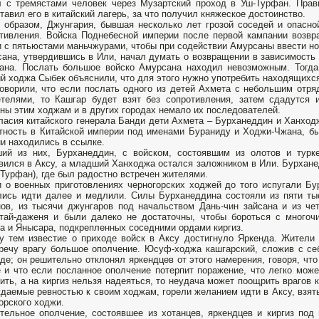
 с тремястами человек через Музартский проход в Уш-Турфан. Прав
тавил его в китайский лагерь, за что получил княжеское достоинство.
 образом, Джунгария, бывшая несколько лет грозой соседей и опасно
тивления. Войска Поднебесной империи после первой кампании возвра
 с пятьюстами маньчжурами, чтобы при содействии Амурсаны ввести но
ана, утвердившись в Или, начал думать о возвращении в зависимость
ана. Послать большое войско Амурсана находил невозможным. Тогда
й ходжа Сыбек объяснили, что для этого нужно употребить находящихся
оворили, что если послать одного из детей Ахмета с небольшим отря
телями, то Кашгар будет взят без сопротивления, затем сдадутся 
ны этим ходжам и в других городах немало их последователей.
ласия китайского генерала Банди дети Ахмета – Бурханеддин и Ханхо
тность в Китайской империи под именами Бураниду и Ходжи-Чжана, бы
ни находились в ссылке.
ий из них, Бурханеддин, с войском, состоявшим из олотов и турк
вился в Аксу, а младший Ханходжа остался заложником в Или. Бурхане
-Турфан), где был радостно встречен жителями.
 о военных приготовлениях черногорских ходжей до того испугали Бу
ись идти далее и медлили. Силы Бурханеддина состояли из пяти ты
ов, из тысячи джунгаров под начальством Дань-чин зайсана и из че
тай-даженя и были далеко не достаточны, чтобы бороться с многоч
а и Янысара, подкрепленных соседними ордами киргиз.
 тем известие о приходе войск в Аксу достигнуло Яркенда. Жители 
речу врагу большое ополчение. Юсуф-ходжа кашгарский, сложив с се
де; он решительно отклонял яркендцев от этого намерения, говоря, чт
 и что если посланное ополчение потерпит поражение, что легко може
ить, а на киргиз нельзя надеяться, то неудача может поощрить врагов
даемые ревностью к своим ходжам, горели желанием идти в Аксу, взять
орского ходжи.
тельное ополчение, состоявшее из хотанцев, яркендцев и киргиз под