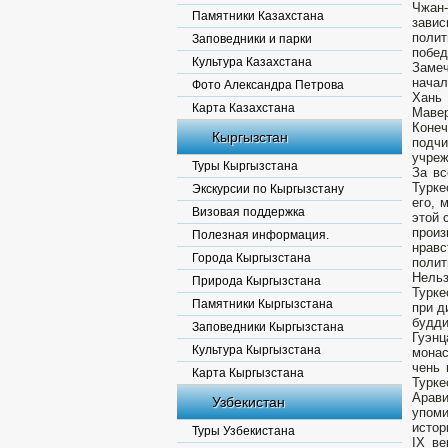
Чжан-
Памятники Казахстана
завис
поли
Заповедники и парки
побед
Культура Казахстана
Замеч
начал
Фото Александра Петрова
Хань 
Карта Казахстана
Мавер
Коне
Кыргызстан
подчи
учреж
Туры Кыргызстана
За вс
Турке
Экскурсии по Кыргызстану
его, 
Визовая поддержка
этой 
прои
Полезная информация.
нравс
Города Кыргызстана
полит
Нельз
Природа Кыргызстана
Турке
Памятники Кыргызстана
при д
будди
Заповедники Кыргызстана
Гуэнц
Культура Кыргызстана
монас
чень 
Карта Кыргызстана
Турке
Арав
Узбекистан
упоми
истор
Туры Узбекистана
IX ве