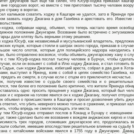
итет джунгаров был еще так силен, что Юсуф-ходжа приказал кашга
 вне городских ворот, но вместе с тем приготовил тысячу человек воо
ую стражу в воротах.
ел калмыков схватить ходжу в Кашгаре не удался, зато в Яркенде пр
ом зазвать ходжу Джагана в дом Газибека и арестовать его. Известие
вольствием.
ходжа, собравши народ, объявил, что теперь настало время освобод
дежное положение Джунгарии. Воззвание было встречено с энтузиазмом
гарцы дали клятву быть верными этому решению.
 ходжа Юсуф, как независимый и мусульманский владетель, предложил
кских купцов, которые стояли в шатрах около города, приказав в случа
ьшое число олотов, которые для полицейского надзора находились 
ан, было отправлено восвояси, чтобы объявить джунгарскому хану о сл
е с тем Юсуф-ходжа послал тысячу человек в Бурчук, чтобы сделать
лучае, если он возьмет с собой в Илю ходжу Джагана, и стал готовить 
 Садык, сын ходжи Джагана, избегший ареста, собрал в два дня в Хота
зами, выступил в Яркенд, взяв с собой в цепях семейство Газибека, к
 предать их смерти, в случае если с отцом его приключится несчастье.
бек, получив известие о судьбе своего семейства и о решительны
ялся, тем более его положение было критично, что жители Яркенда обн
ставалось одно: просить прощения у ходжи Джагана, который был чел
азах и с кораном на голове явился он к ходже Джагану, получил отпущен
ек объявил о происшествиях в Кашгаре и просил дозволения убить джун
 ответил, что убить неверного можно только в сражении, и приказал кал
ить, чтобы впредь не смели посещать эти места.
 тем Юсуф-ходжа отправил послов в Коканд и Бухару с извещением о
и; также сделано было им воззвание к вождям анджанских киргиз и гла
исимость трех городов, сложивших джунгарское иго, продолжалась в
ошли события, имевшие впоследствии решительное влияние на судьбу 
ана с китайскими войсками явился в 1755 году в Джунгарию. Давац