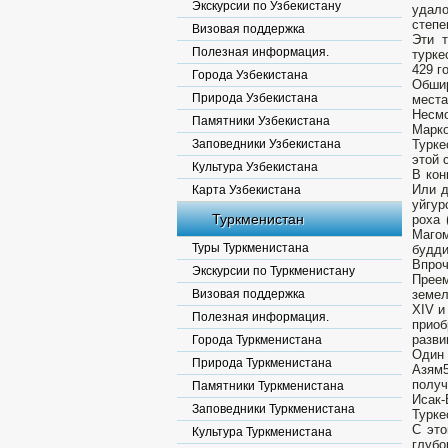
Экскурсии по Узбекистану
удало
степе
Визовая поддержка
Эти 
Полезная информация.
турке
429 г
Города Узбекистана
Обшир
Природа Узбекистана
места
Несмо
Памятники Узбекистана
Марко
Заповедники Узбекистана
Турке
этой 
Культура Узбекистана
В кон
Или д
Карта Узбекистана
уйгур
Туркменистан
роха 
Магом
Туры Туркменистана
будди
Впро
Экскурсии по Туркменистану
Преем
Визовая поддержка
земел
XIV и
Полезная информация.
прио
разви
Города Туркменистана
Один
Природа Туркменистана
Азям5
получ
Памятники Туркменистана
Исак
Заповедники Туркменистана
Турке
С это
Культура Туркменистана
глубо