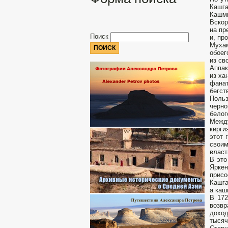
Кашга
Кашм
Вскор
на пр
Поиск
и, пр
Мухам
обоег
из св
Аппак
из ха
фанат
бегст
Польз
черн
белог
Межд
кирги
этот 
своим
власт
В это
Яркен
присо
Кашга
а каш
В 172
возвр
доход
тысяч