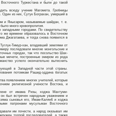
 Восточного Туркестана и были до такой
дить всюду учение Магомета. Гробницы
). Один из них, Сутук Бограхан, умерший в
м и Янысаром, называемые шайдан, т. е.
 было много кровопролития.
ко западными городами. По свидетельству
го же времени образовалось в Восточном
ма Джагатаева, и тогда снова появился в
, Туглук-Тимур-хан, владевший землями от
имеру последовали многие монгольские и
очных городах, так что посольство Шах-
ные мечети, построенные эмиром из рода
манство успело окончательно вытеснить
вующей в Западной части этой страны.
лования потомкам Рашид-эддина богатых
тва появлением многих учителей, которые
очием религиозной учености Востока, и
лене от имама Ризы, ходжа Махтуми-
, он был встречен народным уважением и
Азяма сыновья его, Имам-Калян6 и ходжа
ными патронами мусульман Восточного
давали им почести, а народ оказывал им
кружен толпой последователей, а также