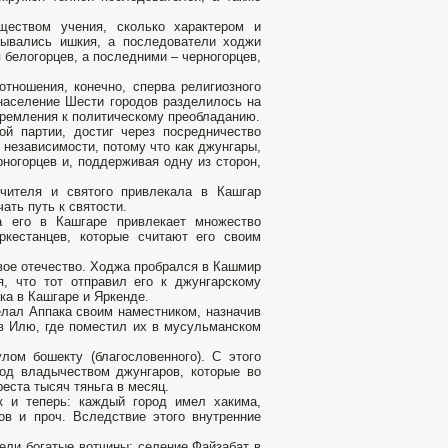
ществом учения, сколько характером и
зывались ишкия, а последователи ходжи
 белогорцев, а последними – черногорцев,
тношения, конечно, сперва религиозного
 население Шести городов разделилось на
тремления к политическому преобладанию.
ой партии, достиг через посредничество
 независимости, потому что как джунгары,
ногорцев и, поддерживая одну из сторон,
чителя и святого привлекала в Кашгар
ать путь к святости.
а его в Кашгаре привлекает множество
ркестанцев, которые считают его своим
вое отечество. Ходжа пробрался в Кашмир
я, что тот отправил его к джунгарскому
ка в Кашгаре и Яркенде.
елал Аппака своим наместником, назначив
 в Илю, где поместил их в мусульманском
лом бошекту (благословенного). С этого
од владычеством джунгаров, которые во
еста тысяч тяньга в месяц.
к и теперь: каждый город имел хакима,
ков и проч. Вследствие этого внутренние
ели богатые вотчины: селение Файзабат в