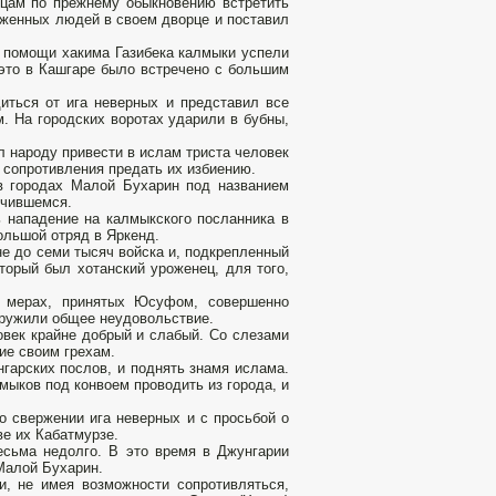
рцам по прежнему обыкновению встретить
руженных людей в своем дворце и поставил
и помощи хакима Газибека калмыки успели
 это в Кашгаре было встречено с большим
иться от ига неверных и представил все
. На городских воротах ударили в бубны,
 народу привести в ислам триста человек
е сопротивления предать их избиению.
в городах Малой Бухарин под названием
учившемся.
 нападение на калмыкского посланника в
большой отряд в Яркенд.
не до семи тысяч войска и, подкрепленный
оторый был хотанский уроженец, для того,
х мерах, принятых Юсуфом, совершенно
аружили общее неудовольствие.
овек крайне добрый и слабый. Со слезами
ие своим грехам.
гарских послов, и поднять знамя ислама.
мыков под конвоем проводить из города, и
 свержении ига неверных и с просьбой о
ве их Кабатмурзе.
есьма недолго. В это время в Джунгарии
Малой Бухарин.
и, не имея возможности сопротивляться,