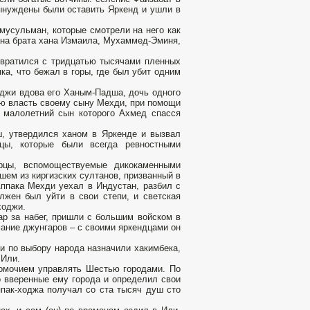
вынуждены были оставить Яркенд и ушли в
 мусульман, которые смотрели на него как
ана брата хана Измаила, Мухаммед-Эминя,
звратился с тридцатью тысячами пленных
ка, что бежал в горы, где был убит одним
оджи вдова его Ханым-Падша, дочь одного
ую власть своему сыну Мехди, при помощи
 малолетний сын которого Ахмед спасся
ш, утвердился ханом в Яркенде и вызвал
рцы, которые были всегда ревностными
рцы, вспомоществуемые дикокаменными
шем из киргизских султанов, призванный в
Аппака Мехди уехал в Индустан, разбил с
лжен был уйти в свои степи, и светская
ходжи.
ар за набег, пришли с большим войском в
ание джунгаров – с своими яркендцами он
и по выбору народа назначили хакимбека,
 Или.
номочием управлять Шестью городами. По
 вверенные ему города и определил свои
ппак-ходжа получал со ста тысяч душ сто