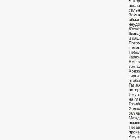
Автор
посла
сильн
Замыс
обман
неудо
Юсуф-
безна
и каш
Потом
калмы
Небол
карах
Вмест
том с
Ходжа
кирги
чтобы
Гази
потер
Ему о
на гл
Газиб
Ходжа
объяв
Между
помощ
Незав
произ
Амурс