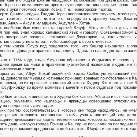
ий сын его ходжа Джаган находился заложником при джунгарских хана
н-Черен по вступлении на престол утвердил за ним прежние права. Т
ло в руки потомков ходжи Исака, т. е. черногорской партии.
ерти Даниель-ходжи, Галдан-Черен воспользовался случаем, чтобы раз
лал грамоты и печать детям его, определив старшему ходже Джага
ему, Аюбу – Аксу и младшему, Абдулле – Хотан.
х особенно был известен кашгарский Юсуф. Мать его была дочь ка
л при ней, знал хорошо калмыкский язык и грамоту. Обязанный ханом
шо внутренние раздоры, потрясавшие Джунгарию, и, как человек ч
стью своих угнетателей, чтобы освободить свое отечество.
 тем ходжа Юсуф под предлогом того, что Кашгар находится в опас
ление от Даваци отправиться на родину. Здесь он начал деятельно зан
а.
ыло в 1754 году, когда Амурсана обратился к богдыхану и просил у 
днее время калмыки в правители (хакимбеки) назначали людей, им п
интересами власти.
орые из них, Абдул-Вахаб аксуйский, ходжа Сыбек уш-турфанский (из
а), донесли калмыкам о истинных причинах военных приготовлений в Ка
же время, по их проискам, кашгарский ишкага Худояр-бек с артышским 
 Юсуф-ходжу во время молитвы в мечети и потом отдаться под покровит
и.
ор был открыт, и виновник его Худояр-бек казнен. Абсатар и сын казнен
вацию, объявили, что кашгарцы и яркендцы совершенно отложились
у за преданность джунгарам.
ки при тех обстоятельствах, в которых они тогда находились, не име
ци решил отправить посланника, чтобы узнать настоящий ход дела
ащения дикокаменных киргиз племени кипчак, которое за несколько лет 
сить дани, которую города Яркенд и Кашгар не посылали за последние г
ение при помощи преданных людей схватить Юсуфа и яркендского ходж
.