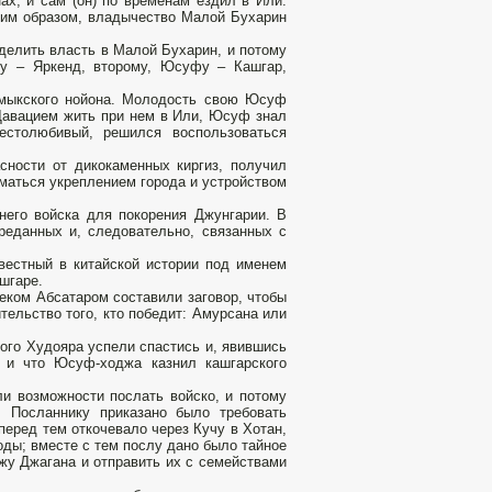
х, и сам (он) по временам ездил в Или.
аким образом, владычество Малой Бухарин
делить власть в Малой Бухарин, и потому
ну – Яркенд, второму, Юсуфу – Кашгар,
лмыкского нойона. Молодость свою Юсуф
 Давацием жить при нем в Или, Юсуф знал
естолюбивый, решился воспользоваться
ности от дикокаменных киргиз, получил
иматься укреплением города и устройством
него войска для покорения Джунгарии. В
реданных и, следовательно, связанных с
вестный в китайской истории под именем
шгаре.
беком Абсатаром составили заговор, чтобы
ельство того, кто победит: Амурсана или
ного Худояра успели спастись и, явившись
 и что Юсуф-ходжа казнил кашгарского
ли возможности послать войско, и потому
. Посланнику приказано было требовать
перед тем откочевало через Кучу в Хотан,
оды; вместе с тем послу дано было тайное
у Джагана и отправить их с семействами