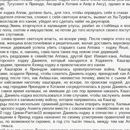
ре, Тугускент в Яркенде, Аксарай в Хотане и Акяр в Аксу), однако ж 
ир.
е ходжа Аппак, должно быть, для того, чтобы оправдать себя в глазах
едателя отечества, сложил с себя светскую власть, вызвал из Уш-Турф
овозгласив его ханом, убедил его сделать набег на джунгаров.
мед-Эминь вторгнулся в калмыцкие улусы, разбил их стойбища и во
о пола, скотом и имуществом; но потом до того испугался своего поступ
оих спутников.
 снова принял светскую власть, но вскоре умер. После смерти этого х
нов, женщина властолюбивая и решительная, желая доставить верховн
ичных дервишей успела убить старшего сына Аппака – ходжу Яхью,
вом в горы, и, наконец, сама пала также под ножом этих дервишей.
уясь раздорами в семействе Аппака, другой брат Измаил-хана, Акба
огорского ходжу Даниеля, который находился в Ходженте. Кашга
орцами, призвали Ахмед-ходжу и провозгласили его ханом.
у Кашгаром и Яркендом завязалась кровопролитная война. Кашга
зами, осадили Яркенд, чтобы схватить Даниель-ходжу, яркендский хан А
город после того, как Акбаш-хан, неизвестно почему, вместе с сыном 
и кайсаками наголову кашгарцев, но вскоре, по проискам ходжей, до
ь над городами Яркендом и Хотаном сосредоточилась в руках Даниель-
 самое время калмыки, не имевшие до сих пор времени наказать Кашг
д. Даниель-ходжа воспользовался этим случаем, чтобы заслужить вним
единился к калмыкскому войску, которое направилось на Кашгар.
рцы после нескольких сражений должны были отворить ворота. Калмык
гарского ходжу Ахмета увезли вместе с союзником и семействами их на
0 году Цеван-Раптан10 возвратил Даниель-ходжу в отечество с упол
ащении в Яркенд ходжа назначил по своему усмотрению правителей во
ы, по возможности скромно, в год сто тысяч тяньга, между тем как А
 тяньга.