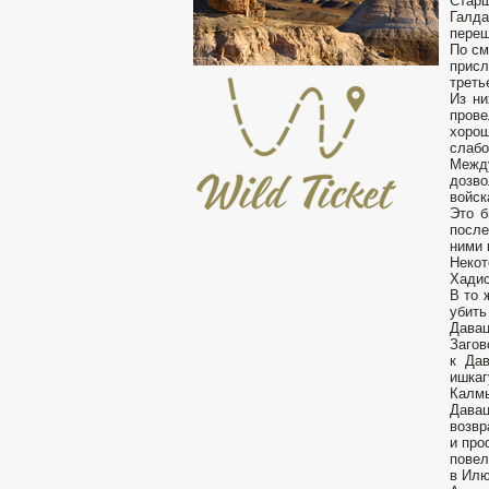
Старш
Галда
переш
По см
прис
треть
Из ни
прове
хоро
слабо
Между
дозво
войск
Это б
после
ними 
Некот
Хадис
В то 
убить
Давац
Загов
к Да
ишкаг
Калмы
Дава
возвр
и про
повел
в Илю