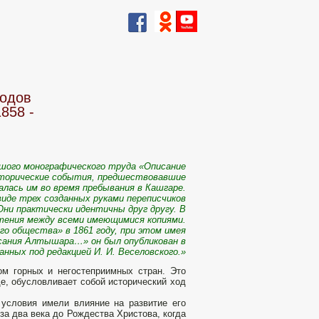
родов
858 -
ьшого монографического труда «Описание
сторические события, предшествовавшие
лась им во время пребывания в Кашгаре.
виде трех созданных руками переписчиков
Они практически идентичны друг другу. В
тения между всеми имеющимися копиями.
го общества» в 1861 году, при этом имея
писания Алтышара…» он был опубликован в
анных под редакцией И. И. Веселовского.»
ом горных и негостеприимных стран. Это
де, обусловливает собой исторический ход
 условия имели влияние на развитие его
за два века до Рождества Христова, когда