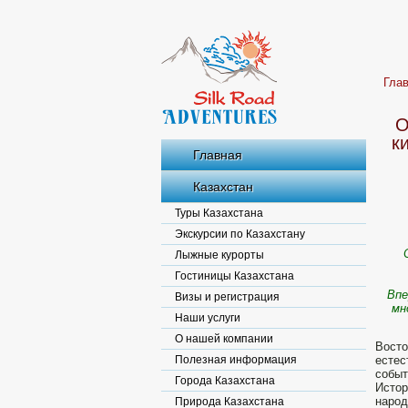
Гла
О
к
Главная
Казахстан
Туры Казахстана
Экскурсии по Казахстану
Лыжные курорты
Гостиницы Казахстана
Впе
Визы и регистрация
мн
Наши услуги
О нашей компании
Восто
Полезная информация
естес
событ
Города Казахстана
Истор
народ
Природа Казахстана