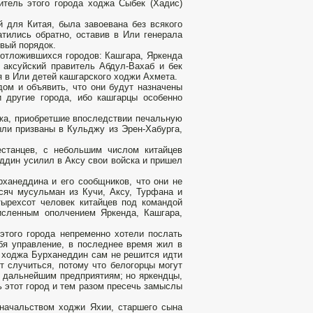
итель этого города ходжа Сыбек (Хадис)
й для Китая, была завоевана без всякого
тились обратно, оставив в Или генерала
вый порядок.
 отложившихся городов: Кашгара, Яркенда
 аксуйский правитель Абдул-Вахаб и бек
 в Или детей кашгарского ходжи Ахмета.
дом и объявить, что они будут назначены
и другие города, ибо кашгарцы особенно
джа, приобретшие впоследствии печальную
ли призваны в Кульджу из Эрен-Хабурга,
естанцев, с небольшим числом китайцев
ддин усилил в Аксу свои войска и пришел
рханеддина и его сообщников, что они не
сяч мусульман из Кучи, Аксу, Турфана и
тырехсот человек китайцев под командой
исленным ополчением Яркенда, Кашгара,
этого города непременно хотели послать
бя управление, в последнее время жил в
о ходжа Бурханеддин сам не решится идти
т случиться, потому что белогорцы могут
 к дальнейшим предприятиям; но яркендцы,
 этот город и тем разом пресечь замыслы
 начальством ходжи Яхии, старшего сына