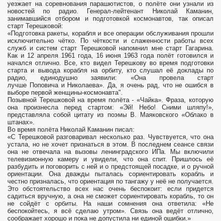
уезжает на соревнования парашютистов, о полёте они узнали из
новостей по радио. Генерал-лейтенант Николай Каманин,
занимавшийся отбором и подготовкой космонавтов, так описал
старт Терешковой:
«Подготовка ракеты, корабля и все операции обслуживания прошли
исключительно чётко. По чёткости и слаженности работы всех
служб и систем старт Терешковой напомнил мне старт Гагарина.
Как и 12 апреля 1961 года, 16 июня 1963 года полёт готовился и
начался отлично. Все, кто видел Терешкову во время подготовки
старта и вывода корабля на орбиту, кто слушал её доклады по
радио, единодушно заявили: «Она провела старт
лучше Поповича и Николаева». Да, я очень рад, что не ошибся в
выборе первой женщины-космонавта".
Позывной Терешковой на время полёта - «Чайка». Фраза, которую
она произнесла перед стартом: «Эй! Небо! Сними шляпу!»,
представляла собой цитату из поэмы В. Маяковского «Облако в
штанах».
Во время полёта Николай Каманин писал:
«С Терешковой разговаривал несколько раз. Чувствуется, что она
устала, но не хочет признаться в этом. В последнем сеансе связи
она не отвечала на вызовы ленинградского ИПа. Мы включили
телевизионную камеру и увидели, что она спит. Пришлось её
разбудить и поговорить с ней и о предстоящей посадке, и о ручной
ориентации. Она дважды пыталась сориентировать корабль и
честно призналась, что ориентация по тангажу у неё не получается.
Это обстоятельство всех нас очень беспокоит: если придется
садиться вручную, а она не сможет сориентировать корабль, то он
не сойдёт с орбиты. На наши сомнения она ответила: «Не
беспокойтесь, я всё сделаю утром». Связь она ведёт отлично,
соображает хорошо и пока не допустила ни единой ошибки.»