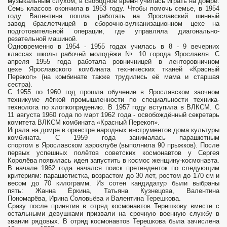
музыкальным слухом, в свободное время училась играть на домре.
Семь классов окончила в 1953 году. Чтобы помочь семье, в 1954
году Валентина пошла работать на Ярославский шинный
завод браслетчицей в сборочно-вулканизационном цехе на
подготовительной операции, где управляла диагонально-
резательной машиной.
Одновременно в 1954 - 1955 годах училась в 8 - 9 вечерних
классах школы рабочей молодёжи № 10 города Ярославля. С
апреля 1955 года работала ровничницей в ленторовничном
цехе Ярославского комбината технических тканей «Красный
Перекоп» (на комбинате также трудились её мама и старшая
сестра).
С 1955 по 1960 год прошла обучение в Ярославском заочном
техникуме лёгкой промышленности по специальности техника-
технолога по хлопкопрядению. В 1957 году вступила в ВЛКСМ. С
11 августа 1960 года по март 1962 года - освобождённый секретарь
комитета ВЛКСМ комбината «Красный Перекоп».
Играла на домре в оркестре народных инструментов дома культуры
комбината. С 1959 года занималась парашютным
спортом в Ярославском аэроклубе (выполнила 90 прыжков). После
первых успешных полётов советских космонавтов у Сергея
Королёва появилась идея запустить в космос женщину-космонавта.
В начале 1962 года начался поиск претенденток по следующим
критериям: парашютистка, возрастом до 30 лет, ростом до 170 см и
весом до 70 килограмм. Из сотен кандидатур были выбраны
пять: Жанна Ёркина, Татьяна Кузнецова, Валентина
Пономарёва, Ирина Соловьёва и Валентина Терешкова.
Сразу после принятия в отряд космонавтов Терешкову вместе с
остальными девушками призвали на срочную военную службу в
звании рядовых. В отряд космонавтов Терешкова была зачислена