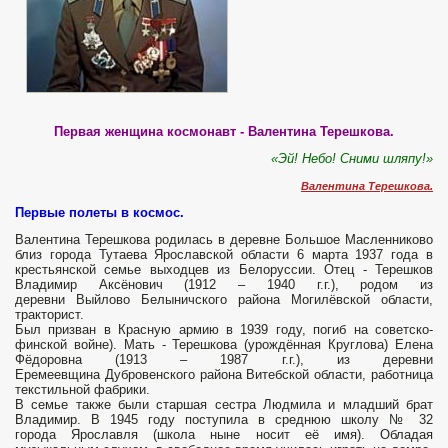
Первая женщина космонавт - Валентина Терешкова.
«Эй! Небо! Сними шляпу!»
Валентина Терешкова.
Первые полеты в космос.
Валентина Терешкова родилась в деревне Большое Масленниково
близ города Тутаева Ярославской области 6 марта 1937 года в
крестьянской семье выходцев из Белоруссии. Отец - Терешков
Владимир Аксёнович (1912 – 1940 г.г.), родом из
деревни Выйлово Белыничского района Могилёвской области,
тракторист.
Был призван в Красную армию в 1939 году, погиб на советско-
финской войне). Мать - Терешкова (урождённая Круглова) Елена
Фёдоровна (1913 – 1987 г.г.), из деревни
Еремеевщина Дубровенского района Витебской области, работница
текстильной фабрики.
В семье также были старшая сестра Людмила и младший брат
Владимир. В 1945 году поступила в среднюю школу № 32
города Ярославля (школа ныне носит её имя). Обладая