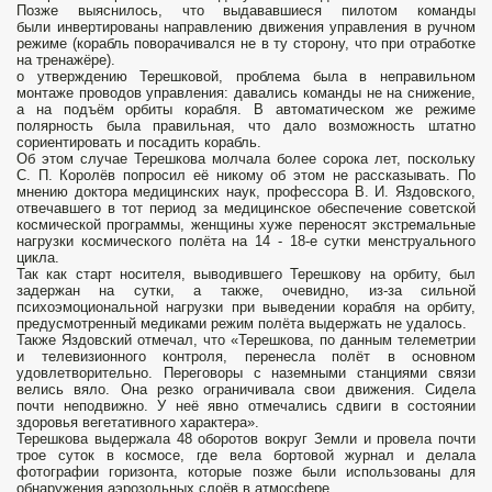
Позже выяснилось, что выдававшиеся пилотом команды
были инвертированы направлению движения управления в ручном
режиме (корабль поворачивался не в ту сторону, что при отработке
на тренажёре).
о утверждению Терешковой, проблема была в неправильном
монтаже проводов управления: давались команды не на снижение,
а на подъём орбиты корабля. В автоматическом же режиме
полярность была правильная, что дало возможность штатно
сориентировать и посадить корабль.
Об этом случае Терешкова молчала более сорока лет, поскольку
С. П. Королёв попросил её никому об этом не рассказывать. По
мнению доктора медицинских наук, профессора В. И. Яздовского,
отвечавшего в тот период за медицинское обеспечение советской
космической программы, женщины хуже переносят экстремальные
нагрузки космического полёта на 14 - 18-е сутки менструального
цикла.
Так как старт носителя, выводившего Терешкову на орбиту, был
задержан на сутки, а также, очевидно, из-за сильной
психоэмоциональной нагрузки при выведении корабля на орбиту,
предусмотренный медиками режим полёта выдержать не удалось.
Также Яздовский отмечал, что «Терешкова, по данным телеметрии
и телевизионного контроля, перенесла полёт в основном
удовлетворительно. Переговоры с наземными станциями связи
велись вяло. Она резко ограничивала свои движения. Сидела
почти неподвижно. У неё явно отмечались сдвиги в состоянии
здоровья вегетативного характера».
Терешкова выдержала 48 оборотов вокруг Земли и провела почти
трое суток в космосе, где вела бортовой журнал и делала
фотографии горизонта, которые позже были использованы для
обнаружения аэрозольных слоёв в атмосфере.