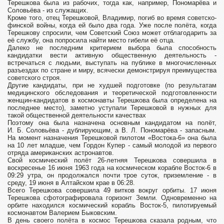
Терешкова была из рабочих, тогда как, например, Пономарёва и
Соловьёва - из служащих.
Кроме того, отец Терешковой, Владимир, погиб во время советско-
финской войны, когда ей было два года. Уже после полёта, когда
Терешкову спросили, чем Советский Союз может отблагодарить за
её службу, она попросила найти место гибели её отца.
Далеко не последним критерием выбора была способность
кандидатки вести активную общественную деятельность -
встречаться с людьми, выступать на публике в многочисленных
разъездах по стране и миру, всячески демонстрируя преимущества
советского строя.
Другие кандидаты, при не худшей подготовке (по результатам
медицинского обследования и теоретической подготовленности
женщин-кандидатов в космонавты Терешкова была определена на
последнее место), заметно уступали Терешковой в нужных для
такой общественной деятельности качествах
Поэтому она была назначена основным кандидатом на полёт,
И. Б. Соловьёва - дублирующим, а В. Л. Пономарёва - запасным.
На момент назначения Терешковой пилотом «Востока-6» она была
на 10 лет младше, чем Гордон Купер - самый молодой из первого
отряда американских астронавтов.
Свой космический полёт 26-летняя Терешкова совершила в
воскресенье 16 июня 1963 года на космическом корабле Восток-6 в
09:29 утра, он продолжался почти трое суток, приземление - в
среду, 19 июня в Алтайском крае в 06:28.
Всего Терешкова совершила 49 витков вокруг орбиты. 17 июня
Терешкова сфотографировала горизонт Земли. Одновременно на
орбите находился космический корабль Восток-5, пилотируемый
космонавтом Валерием Быковским.
В день своего полёта в космос Терешкова сказала родным, что