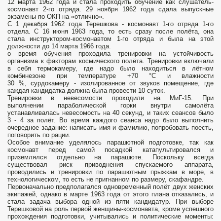
12 марта 1962 года и стала проходить обучение как слушатель-
космонавт 2-го отряда. 29 ноября 1962 года сдала выпускные
экзамены по ОКП на «отлично».
С 1 декабря 1962 года Терешкова - космонавт 1-го отряда 1-го
отдела. С 16 июня 1963 года, то есть сразу после полёта, она
стала инструктором-космонавтом 1-го отряда и была на этой
должности до 14 марта 1966 года.
о время обучения проходила тренировки на устойчивость
организма к факторам космического полёта. Тренировки включали
в себя термокамеру, где надо было находиться в лётном
комбинезоне при температуре +70 °C и влажности
30 %, сурдокамеру - изолированное от звуков помещение, где
каждая кандидатка должна была провести 10 суток.
Тренировки в невесомости проходили на МиГ-15. При
выполнении параболической горки внутри самолёта
устанавливалась невесомость на 40 секунд, и таких сеансов было
3 - 4 за полёт. Во время каждого сеанса надо было выполнить
очередное задание: написать имя и фамилию, попробовать поесть,
поговорить по рации.
Особое внимание уделялось парашютной подготовке, так как
космонавт перед самой посадкой катапультировался и
приземлялся отдельно на парашюте. Поскольку всегда
существовал риск приводнения спускаемого аппарата,
проводились и тренировки по парашютным прыжкам в море, в
технологическом, то есть не пригнанном по размеру, скафандре.
Первоначально предполагался одновременный полёт двух женских
экипажей, однако в марте 1963 года от этого плана отказались, и
стала задача выбора одной из пяти кандидатур. При выборе
Терешковой на роль первой женщины-космонавта, кроме успешного
прохождения подготовки, учитывались и политические моменты: