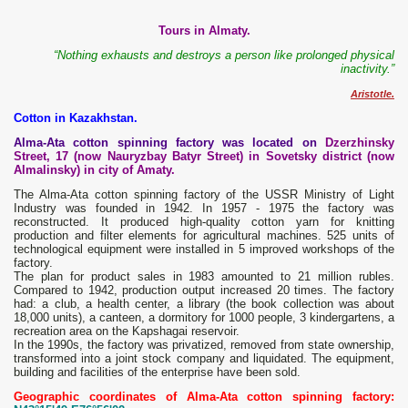
Tours in Almaty.
“Nothing exhausts and destroys a person like prolonged physical
inactivity.”
Aristotle.
Cotton in Kazakhstan.
Alma-Ata cotton spinning factory was located on
Dzerzhinsky
Street, 17 (now Nauryzbay Batyr Street) in Sovetsky district (now
Almalinsky) in city of Amatу.
The Alma-Ata cotton spinning factory of the USSR Ministry of Light
Industry was founded in 1942. In 1957 - 1975 the factory was
reconstructed. It produced high-quality cotton yarn for knitting
production and filter elements for agricultural machines. 525 units of
technological equipment were installed in 5 improved workshops of the
factory.
The plan for product sales in 1983 amounted to 21 million rubles.
Compared to 1942, production output increased 20 times. The factory
had: a club, a health center, a library (the book collection was about
18,000 units), a canteen, a dormitory for 1000 people, 3 kindergartens, a
recreation area on the Kapshagai reservoir.
In the 1990s, the factory was privatized, removed from state ownership,
transformed into a joint stock company and liquidated. The equipment,
building and facilities of the enterprise have been sold.
Geographic coordinates of Alma-Ata cotton spinning factory: