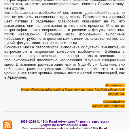
всего тем, что этот комплекс расположен ближе к Саймалы-ташу,
чем другие.
Хотя большинство изображений составляют древнейший пласт, не
все петроглифы выполнены в одну эпоху. Палимпсесты и разный
цвет патины в отдельных гравировках указывают на то, что
высекались они на протяжении длительного времени. Многие из
петроглифов плохо сохранились, и различить фигуры животных
почти невозможно. Большая часть изображений выполнена
небрежно и грубо, но отдельные композиции отличаются тонкостью
линий, фигуры животных изящны и легки.
Основная масса петроглифов выполнена силуэтной выбивкой, но
встречаются и отдельные контурные изображения. Выбивка в
основном крупноточечная, иногда мелкоточечная с
прошлифованной плоскостью изображения. Крупных изображений
мало. В основном размеры животных от 5 до 40 см. Сравнительно
небольшие размеры рисунков объясняются тем, что в этом
урочище нет таких крупных ровных плит с частой патинизацией, как
в Арпаузене.
Источники:
Книга «Петроглифы хребта Каратау», авторы М.К.Кадырбаев, А.Н.
Марьяшев.
Фотографии
Александра Петрова.
1989–2026 ©.
“Silk Road Adventures” - вс
е путешествия и
услуги по Центральной Азии.
Использование текстов и фотографий с сайта
“Silk Road