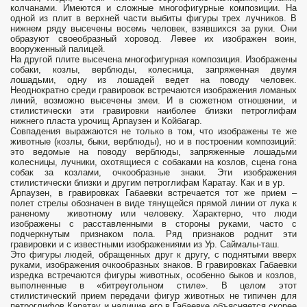
колчанами. Имеются и сложные многофигурные композиции. На
одной из плит в верхней части выбиты фигуры трех лучников. В
нижнем ряду высечены восемь человек, взявшихся за руки. Они
образуют своеобразный хоровод. Левее их изображен воин,
вооруженный палицей.
На другой плите высечена многофигурная композиция. Изображены
собаки, козлы, верблюды, колесница, запряженная двумя
лошадьми, одну из лошадей ведет на поводу человек.
Неоднократно среди гравировок встречаются изображения ломаных
линий, возможно высечены змеи. И в сюжетном отношении, и
стилистически эти гравировки наиболее близки петроглифам
нижнего пласта урочищ Арпаузен и Койбагар.
Совпадения выражаются не только в том, что изображены те же
животные (козлы, быки, верблюды), но и в построении композиций:
это ведомые на поводу верблюды, запряженные лошадьми
колесницы, лучники, охотящиеся с собаками на козлов, сцена гона
собак за козлами, очкообразные знаки. Эти изображения
стилистически близки и другим петроглифам Каратау. Как и в ур.
Арпаузен, в гравировках Габаевки встречается тот же прием –
полет стрелы обозначен в виде тянущейся прямой линии от лука к
раненому животному или человеку. Характерно, что люди
изображены с расставленными в стороны руками, часто с
подчеркнутым признаком пола. Ряд признаков роднит эти
гравировки и с известными изображениями из Ур. Саймалы-таш.
Это фигуры людей, обращенных друг к другу, с поднятыми вверх
руками, изображения очкообразных знаков. В гравировках Габаевки
изредка встречаются фигуры животных, особенно быков и козлов,
выполненные в «битреугольном стиле». В целом этот
стилистический прием передачи фигур животных не типичен для
петроглифов Каратау и наличие его в Габаевке объясняется скорее