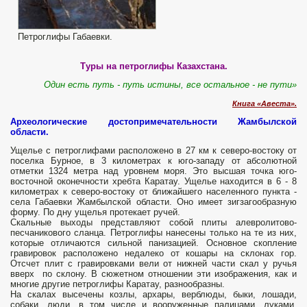
Петроглифы Габаевки.
Туры на петроглифы Казахстана.
Один есть путь - путь истины, все остальное - не пути»
Книга «Авеста».
​Археологические достопримечательности Жамбылской
области.
Ущелье с петроглифами расположено в 27 км к северо-востоку от
поселка Бурное, в 3 километрах к юго-западу от абсолютной
отметки 1324 метра над уровнем моря. Это высшая точка юго-
восточной оконечности хребта Каратау. Ущелье находится в 6 - 8
километрах к северо-востоку от ближайшего населенного пункта -
села Габаевки Жамбылской области. Оно имеет зигзагообразную
форму. По дну ущелья протекает ручей.
Скальные выходы представляют собой плиты алевролитово-
песчаникового сланца. Петроглифы нанесены только на те из них,
которые отличаются сильной панизацией. Основное скопление
гравировок расположено недалеко от кошары на склонах гор.
Отсчет плит с гравировками вели от нижней части скал у ручья
вверх по склону. В сюжетном отношении эти изображения, как и
многие другие петроглифы Каратау, разнообразны.
На скалах высечены козлы, архары, верблюды, быки, лошади,
собаки, люди, в том числе и вооруженные палицами, луками,