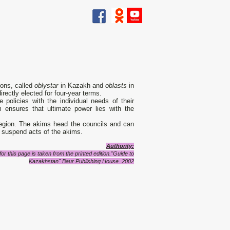
ions, called
oblystar
in Kazakh and
oblasts
in
directly elected for four-year terms.
 policies with the individual needs of their
em ensures that ultimate power lies with the
region. The akims head the councils and can
r suspend acts of the akims.
Authority:
r this page is taken from the printed edition."Guide to
Kazakhstan" Baur Publishing House. 2002