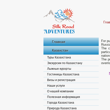
Гла
For pu
Главная
Russi
The c
Казахстан
parti
natio
Туры Казахстана
The pr
overri
Экскурсии по Казахстану
Лыжные курорты
Гостиницы Казахстана
Визы и регистрация
Наши услуги
О нашей компании
Полезная информация
Города Казахстана
Природа Казахстана