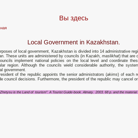
Вы здесь
вная
Local Government in Kazakhstan.
rposes of local government, Kazakhstan is divided into 14 administrative reg
an. These units are administered by councils (in Kazakh,
maslikhat
) that are 
ouncils implement national policies on the local level and coordinate these
cular region. Although the councils wield considerable authority, the syst
nal government.
esident of the republic appoints the senior administrators (
akims
) of each 
de council decisions. Furthermore, the president of the republic may cancel o
"Zhetysu is the Land of tourism”. A Tourist Guide-book. Almaty. 2003. 68 p. and the material fo