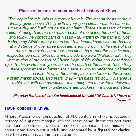
Places of interest of monuments of history of Khiva.
“The capital of this villa is currently Khivak. The reason for its name is
already given above. A city with a very good climate can be eaten ten
times a day and it will not cause any harm. There are mazars of some
saints. Among them are the mazar poles of the poles, the best of those
who follow the correct path of Hasap Ata, known by the name of Kozli
Baba, may Allah's mercy be on him! It is located northwest of the city,
at a distance of over three thousand steps from it. To the west of this
mazar, at a distance of four thousand steps from the city, lie sixty
respected persons, whose names include the word “Muhammad”. They
were murids of the hazret of Sheikh Najm al-Din Kubra and closed their
eyes to this world three years before the death of the hazret. Since they
were approximate to hazret, they were all known under the nickname
Hasan. Now, in the same place, the father of this lowest
Koshmuhammad-sufi also rests, may Allah bless his soul! This area is
fertile, but with one drawback - it is sandy and the water is delivered
there in waterskins and buckets in a thousand steps”
Historian Hudaiberdi ibn Koshmuhammad Khivaki “Dil Gara’ib”, “Heart of
Rarities”.
Travel options in Khiva
.
Minaret Kaptarhon of construction of XIX century in Khiva, is located in
territory of a quarter mosque with the same name. In the top part there
are four apertures, whence muezzin «azanu». The minaret is
constructed from burnt a brick and decorated by a figured bricklaying,
only the eaves has a strip from a blue tile.