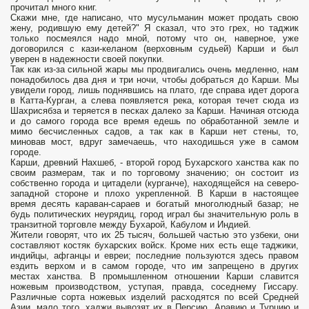
прочитал много книг.
Скажи мне, где написано, что мусульманин может продать свою
жену, родившую ему детей?" Я сказал, что это грех, но таджик
только посмеялся надо мной, потому что он, наверное, уже
договорился с кази-келаном (верховным судьей) Карши и был
уверен в надежности своей покупки.
Так как из-за сильной жары мы продвигались очень медленно, нам
понадобилось два дня и три ночи, чтобы добраться до Карши. Мы
увидели город, лишь поднявшись на плато, где справа идет дорога
в Катта-Курган, а слева появляется река, которая течет сюда из
Шахрисябза и теряется в песках далеко за Карши. Начиная отсюда
и до самого города все время едешь по обработанной земле и
мимо бесчисленных садов, а так как в Карши нет стены, то,
миновав мост, вдруг замечаешь, что находишься уже в самом
городе.
Карши, древний Нахшеб, - второй город Бухарского ханства как по
своим размерам, так и по торговому значению; он состоит из
собственно города и цитадели (курганче), находящейся на северо-
западной стороне и плохо укрепленной. В Карши в на­стоящее
время десять караван-сараев и богатый многолюдный базар; не
будь политических неурядиц, город играл бы значи­тельную роль в
транзитной торговле между Бухарой, Кабулом и Индией.
Жители говорят, что их 25 тысяч, большей частью это узбеки, они
составляют костяк бухарских войск. Кроме них есть еще таджики,
индийцы, афганцы и евреи; последние пользуются здесь правом
ездить верхом и в самом городе, что им запрещено в других
местах ханства. В промышленном отношении Карши славится
ножевым производством, уступая, правда, соседнему Гиссару.
Различные сорта ножевых изделий расходятся по всей Средней
Азии, мало того, хаджи вывозят их в Персию, Аравию и Турцию и