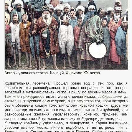
Актеры уличного театра. Конец XIX начало XX веков.
Удивительная перемена! Прошел ровно год с тех пор, как я
совершал эти разнообразные торговые операции, и вот теперь,
запертый в четырех стенах, сижу и пишу по восемь часов в день.
Там мне приходилось иметь дело с кочевниками, выбиравшими из
стеклянных бусинок самые яркие, а из амулетов тот, края которого
были обведены самым толстым слоем красной краски, здесь же
мне приходится иметь дело с издателями, критикой и публикой, чьи
разнообразные желания удовлетворить, конечно, труднее, чем
запросы моды юной туркменки или смуглой дочери джемшидов.
К своему крайнему удивлению, я обнаружил в Карши пуб­личное
увеселительное место; ничего подобного я не встречал ни в
Бухаре, ни в Самарканде, ни даже в Персии. Собственно говоря,