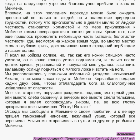
когда на следующее утро мы благополучно прибыли в ханство
Меймене.
Впрочем, на этом последнем переходе можно было ожидать
препятствий не только от людей, но и вследствие природных
трудностей, потому что приблизительно в девяти милях от Андхоя
местность становится холмистой и по мере приближения к
Меймене холмы превращаются в настоящие горы. Кроме того, нам
еще пришлось преодолеть небольшую часть Баткана, боло­тистой
местности, где, несмотря на жаркое время года, во многих местах
стояла глубокая грязь, доставлявшая много страданий верблюдам
и нашим ослам.
Я ехал на бойком ослике, но, так как его ножки слишком часто
увязали, он в конце концов устал подниматься, и только после
долгих криков, упрашиваний и понуканий мне удалось заставить
валаамову ослицу подняться с мягкого ложа и встать на ноги.
Мы расположились у подножия небольшой цитадели, на­зываемой
Аккале, в четырех часах езды от Меймене. Керванбаши подарил
хаджи двух овец, чтобы отблагодарить бога за благо­получное
избавление от опасности.
Мне как старшему поручили разделить подарок; мы целый день
ели вместо хлеба баранину, а вечером все вместе спели телькины,
которые я велел сопровож­дать зикром, т.е. во всю глотку
прокричали две тысячи раз: "Йа-ху! Йа-хакк!".
Отсюда мы сообщили в Меймене о своем прибытии, и к вечеру
пришел таможенный чиновник, вежливый узбек, который все
переписал. Ночью мы отправились в путь и на другое утро были в
Меймене.
Источник:
Вамбери Арминий. "Путешествие по Средней Азии". 1867 год.