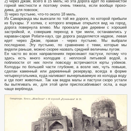
2) через Джам, всего в 15 миль; но эта дорога идет по каменистой
горной местности и поэтому очень тяжела, если вообще прохо­
дима, для повозок;
3) через пустыню, что-то около 18 миль.
Из Самарканда мы выехали по той же дороге, по которой прибыли
из Бухары. У холма, с которого впервые открылся вид на город,
дорога повернула влево. Мы проехали две деревни с хорошей
застройкой, и, совершив переход в три мили, останавились у
караван-сарая Робати-хауз, где дорога разделяется надвое, левая
идет через Джам, правая - через пустыню. Мы выбрали
последнюю. Эту пустыню, по сравнению с теми, которые мы
видели раньше, можно скорее назвать средней величины лугом.
Ее часто во всех направлениях пересекают пастухи, потому что
здесь есть много колодцев с неплохой питьевой водой, а
поблизости от них почти повсюду встречаются юрты узбеков.
Колодцы по большей части глубокие, а возле них, чуть повыше,
сделан каменный или деревянный резервуар, всегда в форме
четырехугольника, куда наливают вычерпываемую из колодца воду
и где поят животных. Так как ведра малы и пастухи скоро устали
бы вытягивать их, для этой цели приспосабливают осла, а еще
чаще верблюда.