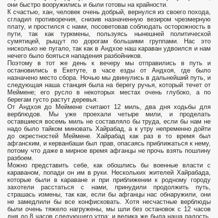
они быстро вооружились и были готовы на крайности.
К счастью, хан, человек очень добрый, вернулся из своего похода,
сгладил противоречия, снизив назначенную везиром чрезмерную
плату, и простился с нами, посоветовав соблюдать осторожность в
пути, так как туркмены, пользуясь нынешней политической
сумятицей, рыщут по дорогам большими группами. Нас это
нисколько не пугало, так как в Андхое наш караван удвоился и нам
нечего было бояться нападения разбой­ников.
Поэтому в тот же день к вечеру мы отправились в путь и
остановились в Екетуте, в часе езды от Андхоя, где было
назначено место сбора. Ночью мы двинулись в дальнейший путь, и
следующая наша станция была на берегу ручья, который течет от
Меймене; его русло в некоторых местах очень глубоко, а по
берегам густо растут деревья.
От Андхоя до Меймене считают 12 миль, два дня ходьбы для
верблюдов. Мы уже проехали четыре мили, и проделать
оставшиеся восемь миль не составляло бы труда, если бы нам не
надо было тайком миновать Хайрабад, а к утру непременно дойти
до окрестностей Меймене. Хайрабад как раз в то время был
афганским, и керванбаши был прав, опасаясь приближаться к нему,
потому что даже в мирное время афганцы не прочь взять пошлину
разбоем.
Можно представить себе, как обошлись бы военные власти с
караваном, попади он им в руки. Нескольких жителей Хайрабада,
которые были в караване и при приближении к родному городу
захотели расстаться с нами, принудили продолжить путь,
страшась измены, так как, если бы афганцы нас обнаружили, они
не замедлили бы все конфисковать. Хотя несчастные верблюды
были очень тяжело нагружены, мы шли без остановок с 12 часов
дня до 8 часов следующего утра; и велика же была наша радость,