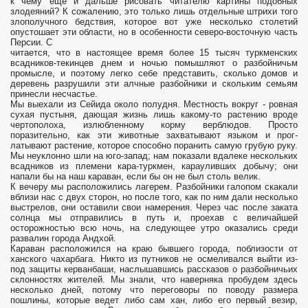
к чему еще и дальше рисовать читателю картины подобных
злодеяний? К сожалению, это только лишь отдельные штрихи того
злополучного бедствия, которое вот уже несколько столетий
опустошает эти области, но в особенности северо-восточную часть
Персии. С
читается, что в настоящее время более 15 тысяч туркменских
всадников-текинцев днем и ночью помышляют о разбойничьм
промысле, и поэтому легко себе представить, сколько домов и
деревень разрушили эти алчные разбойники и скольким семьям
принесли несчастье.
Мы выехали из Сейида около полудня. Местность вокруг - ровная
сухая пустыня, дающая жизнь лишь какому-то растению вроде
чертополоха, излюбленному корму верблюдов. Просто
поразительно, как эти животные захватывают языком и прог­
латывают растение, которое способно поранить самую грубую руку.
Мы неуклонно шли на юго-запад; нам показали вдалеке нескольких
всадников из племени кара-туркмен, карауливших добычу; они
напали бы на наш караван, если бы он не был столь велик.
К вечеру мы расположились лагерем. Разбойники галопом скакали
вблизи нас с двух сторон, но после того, как по ним дали несколько
выстрелов, они оставили свои намерения. Через час после заката
солнца мы отправились в путь и, проехав с вели­чайшей
осторожностью всю ночь, на следующее утро оказались среди
развалин города Андхой.
Караван расположился на краю бывшего города, поблизости от
ханского чахарбага. Никто из путников не осмеливался выйти из-
под защиты керванбаши, наслышавшись рассказов о разбойничьих
склонностях жителей. Мы знали, что наверняка пробудем здесь
несколько дней, потому что переговоры по поводу размера
пошлины, которые ведет либо сам хан, либо его первый везир,