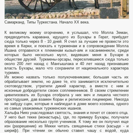
Самарканд. Типы Туркестана. Начало XX века.
К великому моему огорчению, я услышал, что Молла Земан,
предводитель каравана, идущего из Бухары в Герат, прибудет
сюда только через 8 - 10 дней. Я счел за лучшее не провести это
время в Керки, и поехать к туркменам и в сопровождении Молла
Ишана отправился к племенам кызыл-аяк и хасанменекли, среди
которых было несколько мулл, видевших меня в Бухаре в
обществе друзей. Туркмены-эрсары, переселившиеся сюда только
около 200 лет назад с Мангышлака и 40 лет назад признавшие
власть Бухары, мало что сохранили от националь­ного характера
туркмен.
Их можно назвать только полуко­чевниками; большая часть их
обрабатывает землю, но даже те, кто занимается исключительно
скотоводством, утратили дикий характер, а вместе с ним и
исконные добродетели своих соп­леменников. В своем стремлении
цивилизовать их Бухара отоб­рала у них меч и лишила честного
простодушия, дав взамен Коран и религиозное лицемерие. Никогда
не забуду сцен, ко­торые я наблюдал в доме моего хозяина, одного
из самых уважаемых туркменских ишанов.
Хальфа Нияз унаследовал святость, знания и почет от своего отца.
У него был текке (монастырь), где, по примеру Бухары, получали
образование несколько групп учеников. К тому же он получил еще
изн (разрешение) из Мекки читать священные стихи (касыде - и
шериф). При чтении он обычно ставил чашу с водой, куда