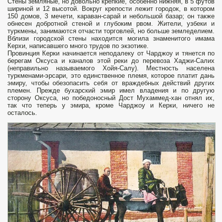
Стены земляные, но довольно крепкие, особенно нижняя, в 5 футов
шириной и 12 высотой. Вокруг крепости лежит городок, в котором
150 домов, 3 мечети, караван-сарай и небольшой базар; он также
обнесен добротной стеной и глубоким рвом. Жители, узбеки и
туркмены, зани­маются отчасти торговлей, но больше земледелием.
Вблизи городской стены находится могила знаменитого имама
Керхи, написавшего много трудов по экзотике.
Провинция Керки начи­нается неподалеку от Чарджоу и тянется по
берегам Оксуса и каналов этой реки до перевоза Хаджи-Салих
(неправильно называемого Хойя-Салу). Местность населена
туркменами-эрсари, это единственное племя, которое платит дань
эмиру, чтобы обезопасить себя от враждебных действий других
племен. Преж­де бухарский эмир имел владения и по другую
сторону Оксуса, но победоносный Дост Мухаммед-хан отнял их,
так что теперь у эмира, кроме Чарджоу и Керки, ничего не
осталось.