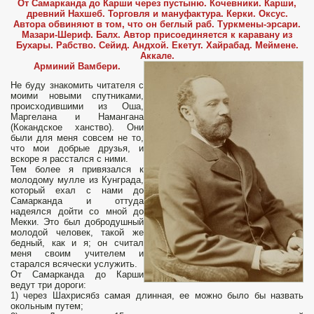
От Самарканда до Карши через пустыню. Кочевники. Карши,
древний Нахшеб. Торговля и мануфактура. Керки. Оксус.
Автора обвиняют в том, что он беглый раб. Туркмены-эрсари.
Мазари-Шериф. Балх. Автор присоединяется к каравану из
Бухары. Рабство. Сейид. Андхой. Екетут. Хайрабад. Меймене.
Аккале.
Арминий Вамбери.
Не буду знакомить читателя с
моими новыми спутниками,
происходившими из Оша,
Маргелана и Намангана
(Кокандское ханство). Они
были для меня совсем не то,
что мои добрые друзья, и
вскоре я расстался с ними.
Тем более я привязался к
молодому мулле из Кунграда,
который ехал с нами до
Самарканда и оттуда
надеялся дойти со мной до
Мекки. Это был добродушный
молодой человек, такой же
бедный, как и я; он считал
меня своим учителем и
старался всячески услужить.
От Самарканда до Карши
ведут три дороги:
1) через Шахрисябз самая длинная, ее можно было бы назвать
окольным путем;