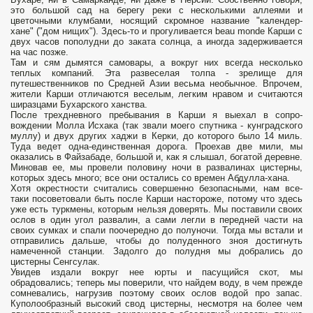
это большой сад на берегу реки с несколькими аллеями и
цветочными клумбами, носящий скромное название "календер-
хане" ("дом нищих"). Здесь-то и прогуливается beau monde Карши с
двух часов пополудни до заката солнца, а иногда задерживается
на час позже.
Там и сям дымятся самовары, а вокруг них всегда несколько
теплых компаний. Эта развеселая толпа - зрелище для
путешественников по Средней Азии весьма необычное. Впрочем,
жители Карши отличаются веселым, лег­ким нравом и считаются
ширазцами Бухарского ханства.
После трехдневного пребывания в Карши я выехал в сопро­
вождении Молла Исхака (так звали моего спутника - кунградского
муллу) и двух других хаджи в Керки, до которого было 14 миль.
Туда ведет одна-единственная дорога. Проехав две мили, мы
оказались в Файзабаде, большой и, как я слышал, богатой деревне.
Миновав ее, мы провели половину ночи в развалинах цистерны,
которых здесь много; все они остались со времен Абдулла-хана.
Хотя окрестности считались совершенно без­опасными, нам все-
таки посоветовали быть после Карши насто­роже, потому что здесь
уже есть туркмены, которым нельзя доверять. Мы поставили своих
ослов в один угол развалин, а сами легли в передней части на
своих сумках и спали поочередно до полуночи. Тогда мы встали и
отправились дальше, чтобы до полуденного зноя достигнуть
намеченной станции. Задолго до полудня мы добрались до
цистерны Сенгсулак.
Увидев издали вокруг нее юрты и пасущийся скот, мы
обрадовались; теперь мы поверили, что найдем воду, в чем прежде
сомневались, нагрузив поэтому своих ослов водой про запас.
Куполообразный высокий свод цистерны, несмотря на более чем