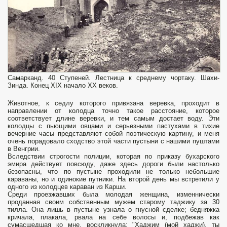
Самарканд. 40 Ступеней. Лестница к среднему чортаку. Шахи-
Зинда. Конец XIX начало XX веков.
Животное, к седлу которого привязана веревка, проходит в
направлении от колодца точно такое расстояние, которое
соответствует длине веревки, и тем самым достает воду. Эти
колодцы с пьющими овцами и серьезными пастухами в тихие
вечерние часы представляют собой поэтическую картину, и меня
очень порадовало сходство этой части пустыни с нашими пуштами
в Венгрии.
Вследствии строгости полиции, которая по приказу бухар­ского
эмира действует повсюду, даже здесь дороги были на­столько
безопасны, что по пустыне проходили не только неболь­шие
караваны, но и одинокие путники. На второй день мы встретили у
одного из колодцев караван из Карши.
Среди проезжавших была молодая женщина, изменнически
проданная своим собственным мужем старому таджику за 30
тилла. Она лишь в пустыне узнала о гнусной сделке; бедняжка
кричала, плакала, рвала на себе волосы и, подбежав как
сумасшедшая ко мне, воскликнула: "Хаджим (мой хаджи), ты