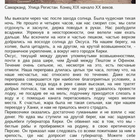
Самарканд. Улица Регистан. Конец XIX начало XX веков.
Мы выехали через час после захода солнца. Была чудесная тихая
ночь. Не прошло и четырех часов, как нас сморил сон, мы сели
отдохнуть и заснули, держа поводья в руках. Нас разбудили
всадники. Упрекнув в неосторожности, они велели нам ехать
дальше. Мы вскочили на ноги и частью пешком, частью верхом
добрались на восходе солнца до Оксуса. На нашем берегу, на
холме, была цитадель, а на другом, на крутой возвышенности, -
пограничное укрепление, а вокруг него городок Керки.
Оксус, текущий между двумя упомянутыми возвышенностя­ми,
почти в два раза шире, чем Дунай между Пештом и Офеном.
Течение очень сильное, но, несмотря на это, есть песчаные
отмели. Наша переправа длилась целых три часа, потому что, на
наше несчастье, нас относило вниз по течению. Даже если
переправа совершается при наиболее благоприятных условиях, а
именно летом, когда вода в реке самая высокая, на нее тратят
добрых полчаса, так как никому ни разу не удавалось провести
лодку, не посадив ее на мель; лодочнику приходится слезать в
воду и с помощью каната перетаскивать лодку через мелкие
места. К счастью, жара была не такая сильная, как при нашем
переезде у Ханки, и нам не пришлось много страдать.
Перевозчи­ки оказались достаточно гуманными и не взяли с нас
денег. Но едва мы ступили на другой берег, как нас задержал
дерьябеги губернатора Керки. Он обвинил нас в том, что мы -
беглые рабы и пробираемся на родину, в свою еретическую
Персию. Он приказал нам следовать со всеми пожитками за ним в
крепость, где нас допросит сам губернатор. Можете себе