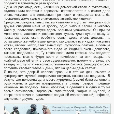
продают в три-четыре раза дороже.
Одна их разновидность, клинки из дамасской стали с рукоятками,
отде­ланными золотом и серебром, изготовляется и в самом деле
очень искусно, а в отношении прочности и изящества могла бы
посрамить даже самые знаменитые английские изделия.
Среди рекомендательных писем к ишанам и муллам, ко­торыми мои
друзья снабдили меня на дорогу, одно было в Карши, к некоему
Хасану, пользовавшемуся здесь большим уважением. Он принял
меня очень ласково и посоветовал купить длинноухого скакуна,
поскольку весь скот, особенно ослы, здесь очень дешевы, на
оставшиеся же небольшие деньги, как делают все хаджи, накупить
ножей, иголок, ниток, стеклянных бус, бухарских платков, а больше
всего сердолика, привозимого сюда из Индии и очень дешевого,
так как, продолжал он, "у кочевни­ков, мимо которых вам придется
проезжать, можно будет кое-что приобрести за эти товары, по
крайней мере облегчить свое существование, потому что зачастую
за одну иголку или несколько стеклянных бусинок (монджук) можно
получить столько хлеба и дынь, что на целый день хватит".
Я понял, что добрый человек прав, и в тот же день вместе с
кунградским муллой отправился покупать названные предметы. В
результате половина одна моего хурджина (сумки) была заполнена
ру­кописями, а другая превратилась в склад товаров, предназ­
наченных на продажу. Таким образом, я сделался в одно и то же
время антикваром, торговцем галантереей, хаджи и муллой, а
сверх того побочно занимался продажей благословений, нефесов,
амулетов и других чудес.