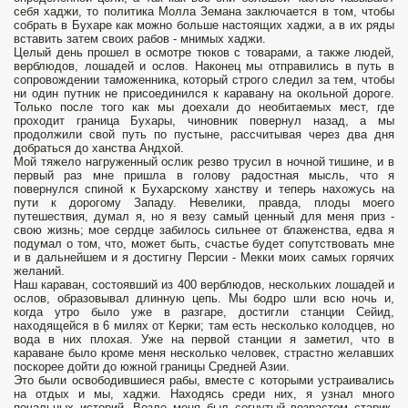
себя хаджи, то политика Молла Земана заключается в том, чтобы
собрать в Бухаре как можно больше настоящих хаджи, а в их ряды
вставить затем своих рабов - мнимых хаджи.
Целый день прошел в осмотре тюков с товарами, а также людей,
верблюдов, лошадей и ослов. Наконец мы отправились в путь в
сопровождении таможенника, который строго следил за тем, чтобы
ни один путник не присоединился к каравану на окольной дороге.
Только после того как мы доехали до необи­таемых мест, где
проходит граница Бухары, чиновник повернул назад, а мы
продолжили свой путь по пустыне, рассчитывая через два дня
добраться до ханства Андхой.
Мой тяжело нагруженный ослик резво трусил в ночной тишине, и в
первый раз мне пришла в голову радостная мысль, что я
повернулся спиной к Бухарскому ханству и теперь нахожусь на
пути к дорогому Западу. Невелики, правда, плоды моего
путешествия, думал я, но я везу самый ценный для меня приз -
свою жизнь; мое сердце забилось сильнее от блаженства, едва я
подумал о том, что, может быть, счастье будет сопутство­вать мне
и в дальнейшем и я достигну Персии - Мекки моих самых горячих
желаний.
Наш караван, состоявший из 400 вер­блюдов, нескольких лошадей и
ослов, образовывал длинную цепь. Мы бодро шли всю ночь и,
когда утро было уже в разгаре, достигли станции Сейид,
находящейся в 6 милях от Керки; там есть несколько колодцев, но
вода в них плохая. Уже на первой станции я заметил, что в
караване было кроме меня несколько человек, страстно желавших
поскорее дойти до южной границы Средней Азии.
Это были освободившиеся рабы, вместе с ко­торыми устраивались
на отдых и мы, хаджи. Находясь среди них, я узнал много
печальных историй. Возле меня был согнутый возрастом старик,