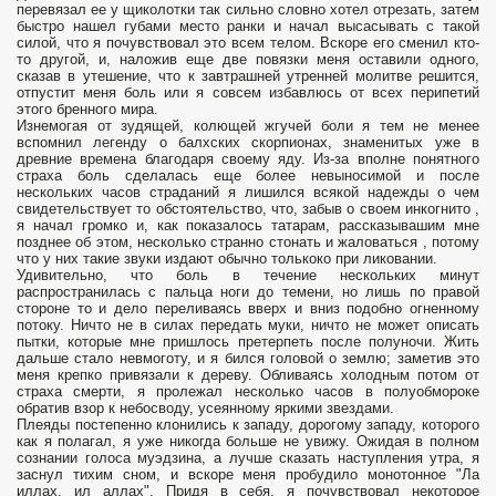
перевязал ее у щиколотки так сильно словно хотел отрезать, затем
быстро нашел губами место ранки и начал высасывать с такой
силой, что я почувствовал это всем телом. Вскоре его сменил кто-
то другой, и, наложив еще две повязки меня оставили одного,
сказав в утешение, что к завтрашней утренней молитве решится,
отпустит меня боль или я cовсем избавлюсь от всех перипетий
этого бренного мира.
Изнемогая от зудящей, колющей жгучей боли я тем не менее
вспомнил легенду о балхских скорпионах, знаменитых уже в
древние времена благодаря своему яду. Из-за вполне понятного
страха боль сделалась еще более невыносимой и после
нескольких часов страданий я лишился всякой надежды о чем
свидетельствует то обстоятельство, что, забыв о своем инкогнито ,
я начал громко и, как показалось татарам, paccказывашим мне
позднее об этом, несколько странно стонать и жаловаться , потому
что у них такие звуки издают обычно толькоко при ликовании.
Удивительно, что боль в течение нескольких минут
распространилась с пальца ноги до темени, но лишь по правой
стороне то и дело переливаясь вверх и вниз подобно огненному
потоку. Ничто не в силах передать муки, ничто не может описать
пытки, которые мне пришлось претерпеть после полуночи. Жить
дальше стало невмоготу, и я бился головой о землю; заметив это
меня крепко привязали к дереву. Обливаясь холодным потом от
страха смерти, я пролежал несколько часов в полуобмороке
обратив взор к небосводу, усеянному яркими звездами.
Плеяды постепенно клонились к западу, дорогому западу, которого
как я полагал, я уже никогда больше не увижу. Ожидая в полном
сознании голоса муэдзина, а лучше сказать наступления утра, я
заснул тихим сном, и вскоре меня пробудило монотонное "Ла
иллах, ил аллах". Придя в себя, я почувствовал некоторое