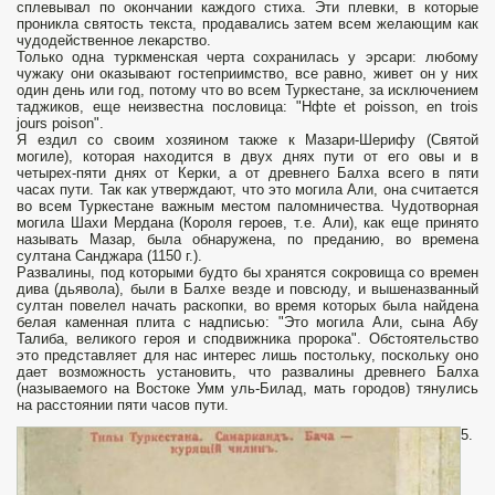
сплевывал по окончании каждого стиха. Эти плевки, в которые
проникла святость текста, продавались затем всем желающим как
чудодейственное лекарство.
Только одна туркменская черта сохранилась у эрсари: любому
чужаку они оказывают госте­приимство, все равно, живет он у них
один день или год, потому что во всем Туркестане, за исключением
таджиков, еще не­известна пословица: "Hфte et poisson, en trois
jours poison".
Я ездил со своим хозяином также к Мазари-Шерифу (Святой
могиле), которая находится в двух днях пути от его овы и в
четырех-пяти днях от Керки, а от древнего Балха всего в пяти
часах пути. Так как утверждают, что это могила Али, она считается
во всем Туркестане важным местом паломничества. Чудотворная
могила Шахи Мердана (Короля героев, т.е. Али), как еще принято
называть Мазар, была обнаружена, по преда­нию, во времена
султана Санджара (1150 г.).
Развалины, под которыми будто бы хранятся сокровища со времен
дива (дьявола), были в Балхе везде и повсюду, и вышеназванный
султан повелел начать раскопки, во время которых была найдена
белая каменная плита с надписью: "Это могила Али, сына Абу
Талиба, великого героя и сподвижника пророка". Обстоятельство
это представляет для нас интерес лишь постольку, поскольку оно
дает возможность установить, что развалины древнего Балха
(называемого на Востоке Умм уль-Билад, мать городов) тяну­лись
на расстоянии пяти часов пути.
5.