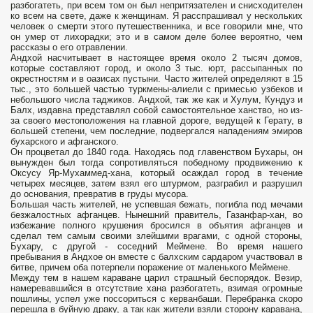
разбогатеть, при всем том он был непритязателен и снисходителен
ко всем на свете, даже к женщинам. Я расспрашивал у нескольких
человек о смерти этого путешественника, и все говорили мне, что
он умер от лихорадки; это и в самом деле более вероятно, чем
рассказы о его отравлении.
Андхой насчитывает в настоящее время около 2 тысяч домов,
которые составляют город, и около 3 тыс. юрт, рассыпанных по
окрестностям и в оазисах пустыни. Часто жителей определяют в 15
тыс., это большей частью туркмены-алиели с примесью узбеков и
небольшого числа таджиков. Андхой, так же как и Хулум, Кундуз и
Балх, издавна представлял собой самостоя­тельное ханство, но из-
за своего местоположения на главной дороге, ведущей к Герату, в
большей степени, чем последние, подвергался нападениям эмиров
бухарского и афганского.
Он процветал до 1840 года. Находясь под главенством Бухары, он
вынужден был тогда сопротивляться победному продвижению к
Оксусу Яр-Мухаммед-хана, который осаждал город в течение
четырех месяцев, затем взял его штурмом, разграбил и разрушил
до основания, превратив в груды мусора.
Большая часть жителей, не успевшая бежать, погибла под мечами
безжалостных афганцев. Нынешний правитель, Газанфар-хан, во
избежание полного крушения бросился в объятия афганцев и
сделал тем самым своими злейшими врагами, с одной стороны,
Бухару, с другой - соседний Меймене. Во время нашего
пребывания в Андхое он вместе с балхским сардаром участвовал в
битве, причем оба потерпели поражение от маленького Меймене.
Между тем в нашем караване царил страшный беспорядок. Везир,
намеревавшийся в отсутствие хана разбогатеть, взимая огромные
пошлины, успел уже поссориться с керванбаши. Пере­бранка скоро
перешла в буйную драку, а так как жители взяли сторону каравана,