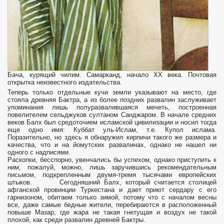
Бача, курящий чилим. Самарканд, начало XX века. Почтовая
открытка неизвестного издательства.
Теперь только отдельные кучи земли указывают на место, где
стояла древняя Бактра, а из более поздних развалин заслуживает
упоминания лишь полураз­валившаяся мечеть, построенная
повелителем сельджуков сул­таном Санджаром. В начале средних
веков Балх был средото­чием исламской цивилизации и носил тогда
еще одно имя: Куббат уль-Ислам, т.е. Купол ислама.
Поразительно, но здесь я обнаружил кирпичи такого же размера и
качества, что и на йомутских развалинах, однако не нашел ни
одного с надписями.
Раскопки, бесспорно, увенчались бы успехом, однако приступить к
ним, пожалуй, можно, лишь заручившись рекомендательным
письмом, подкрепленным двумя-тремя тысячами европейских
штыков. Сегодняшний Балх, который считается столицей
афганской провинции Туркестана и дает приют сердару с его
гарнизоном, обитаем только зимой, потому что с началом весны
все, даже самые бедные жители, перебираются в расположенный
повыше Мазар, где жара не такая гнетущая и воздух не такой
плохой, как среди развалин древней Бактры.