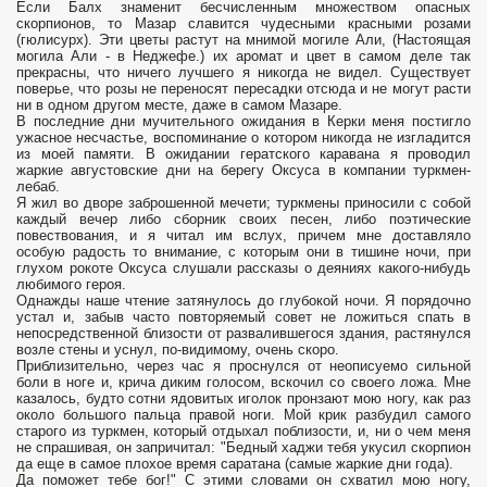
Если Балх знаменит бесчислен­ным множеством опасных
скорпионов, то Мазар славится чудес­ными красными розами
(гюлисурх). Эти цветы растут на мнимой могиле Али, (Настоящая
могила Али - в Неджефе.) их аромат и цвет в самом деле так
прекрасны, что ничего лучшего я никогда не видел. Существует
поверье, что розы не переносят пересадки отсюда и не могут расти
ни в одном другом месте, даже в самом Мазаре.
В последние дни мучительного ожидания в Керки меня постигло
ужасное несчастье, воспоминание о котором никогда не изгладится
из моей памяти. В ожидании гератского каравана я проводил
жаркие августовские дни на берегу Оксуса в компании туркмен-
лебаб.
Я жил во дворе заброшенной мечети; туркмены приносили с собой
каждый вечер либо сборник своих песен, либо поэтические
повествования, и я читал им вслух, причем мне доставляло
особую радость то внимание, с которым они в тишине ночи, при
глухом рокоте Оксуса слушали рассказы о деяниях какого-нибудь
любимого героя.
Однажды наше чтение затянулось до глубокой ночи. Я порядочно
устал и, забыв часто повторяемый совет не ложиться спать в
непосредственной близости от развалившегося здания, растянулся
возле стены и уснул, по-видимому, очень скоро.
Приблизительно, через час я проснулся от неописуемо сильной
боли в ноге и, крича диким голосом, вскочил со своего ложа. Мне
казалось, будто сотни ядовитых иголок пронзают мою ногу, как раз
около большого пальца правой ноги. Мой крик разбудил самого
старого из туркмен, который отдыхал поблизости, и, ни о чем меня
не спрашивая, он запричитал: "Бедный хаджи тебя укусил скорпион
да еще в самое плохое время саратана (самые жаркие дни года).
Да поможет тебе бог!" С этими словами он схватил мою ногу,