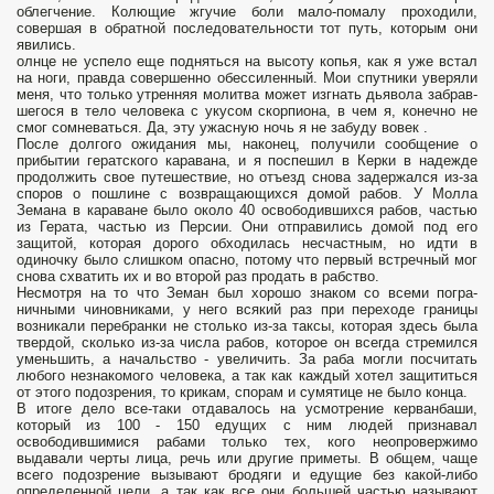
облегчение. Колющие жгучие боли мало-помалу проходили,
совершая в обратной последовательности тот путь, которым они
явились.
олнце не успело еще подняться на высоту копья, как я уже встал
на ноги, правда совершенно обессиленный. Мои спутники уверяли
меня, что только утренняя молитва может изгнать дьявола забрав­
шегося в тело человека с укусом скорпиона, в чем я, конечно не
смог сомневаться. Да, эту ужасную ночь я не забуду вовек .
После долгого ожидания мы, наконец, получили сообщение о
прибытии гератского каравана, и я поспешил в Керки в надежде
продолжить свое путешествие, но отъезд снова задержался из-за
споров о пошлине с возвращающихся домой рабов. У Молла
Земана в караване было около 40 освободившихся рабов, частью
из Герата, частью из Персии. Они отправились домой под его
защитой, которая дорого обходилась несчастным, но идти в
одиночку было слишком опасно, потому что первый встречный мог
снова схватить их и во второй раз продать в рабство.
Несмотря на то что Земан был хорошо знаком со всеми погра­
ничными чиновниками, у него всякий раз при переходе границы
возникали перебранки не столько из-за таксы, которая здесь была
твердой, сколько из-за числа рабов, которое он всегда стремился
уменьшить, а начальство - увеличить. За раба могли посчитать
любого незнакомого человека, а так как каждый хотел защитить­ся
от этого подозрения, то крикам, спорам и сумятице не было конца.
В итоге дело все-таки отдавалось на усмотрение керванбаши,
который из 100 - 150 едущих с ним людей признавал
освободившимися рабами только тех, кого неопровержимо
выдавали черты лица, речь или другие приметы. В общем, чаще
всего подозрение вызывают бродяги и едущие без какой-либо
определенной цели, а так как все они большей частью называют