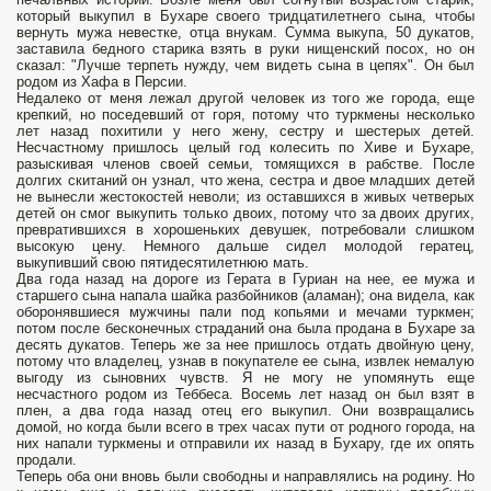
который вы­купил в Бухаре своего тридцатилетнего сына, чтобы
вернуть мужа невестке, отца внукам. Сумма выкупа, 50 дукатов,
заста­вила бедного старика взять в руки нищенский посох, но он
сказал: "Лучше терпеть нужду, чем видеть сына в цепях". Он был
родом из Хафа в Персии.
Недалеко от меня лежал другой человек из того же города, еще
крепкий, но поседевший от горя, потому что туркмены несколько
лет назад похитили у него жену, сестру и шестерых детей.
Несчастному пришлось целый год колесить по Хиве и Бухаре,
разыскивая членов своей семьи, томящихся в рабстве. После
долгих скитаний он узнал, что жена, сестра и двое младших детей
не вынесли жестокостей неволи; из оставшихся в живых четверых
детей он смог выкупить только двоих, потому что за двоих других,
превратившихся в хорошень­ких девушек, потребовали слишком
высокую цену. Немного дальше сидел молодой гератец,
выкупивший свою пятидесяти­летнюю мать.
Два года назад на дороге из Герата в Гуриан на нее, ее мужа и
старшего сына напала шайка разбойников (аламан); она видела, как
оборонявшиеся мужчины пали под копьями и мечами туркмен;
потом после бесконечных страданий она была продана в Бухаре за
десять дукатов. Теперь же за нее пришлось отдать двойную цену,
потому что владелец, узнав в покупателе ее сына, извлек немалую
выгоду из сыновних чувств. Я не могу не упомянуть еще
несчастного родом из Теббеса. Восемь лет назад он был взят в
плен, а два года назад отец его выкупил. Они возвращались
домой, но когда были всего в трех часах пути от родного города, на
них напали туркмены и отправили их назад в Бухару, где их опять
продали.
Теперь оба они вновь были свободны и направлялись на родину. Но