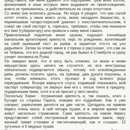
представить, как меня удивило это подозрение. Трое моих коллег,
физиономия и язык которых явно выдавали их происхождение,
вовсе не тревожились, и действительно их скоро отпустили.
Со мною они возились дольше. Но когда я увидел, что они силой
хотят отнять у меня моего осла, мною овладело бешенство, и,
перемешивая татаро-тюркский диалект с константинопольским, я
совал им свой паспорт и, горячась, требовал, чтобы они показали
его бию (губернатору) или провели к нему меня самого.
Привлеченный поднятым мною шумом, подошел топчибаши
(начальник артиллерии) крепости, перс по рождению, взлетевший
на свой нынешний пост из рабов, и зашептал что-то на ухо
дерьябеги. Затем он отвел меня в сторону и рассказал, что сам он
из Тебриза, это его родной город, не раз бывал в Стамбуле и сразу
узнает человека из Рума.
Он заверил меня, что я могу быть спокоен, со мною и моим
имуществом здесь ничего не случится, но все иностранцы
обязательно подвергаются обыску, потому что освобожденные
рабы должны платить здесь, на границе, два дуката пошлины, а
они, чтобы избежать этого, пускают в ход всякого рода
переодевания. Вскоре вернулся слуга, ходивший показывать мой
паспорт губернатору; он вернул мне его с пятью тенге в придачу,
подаренными бием, хотя я и не просил у него ничего.
Поскольку Керки - пограничная крепость и, так сказать, ключ к
Бухаре со стороны Герата, опишем его подробнее. Как я уже
говорил, укрепления делятся на две части. Цитадель на правом
берегу очень мала, в ней четыре пушки, и в мирное время там
живут несколько стражников. Сама крепость на левом берегу
представляет собой построенный на возвышении замок, окру­
женный тремя стенами и насчитывающий, как я слышал, 12
чугунных и 6 медных пушек.