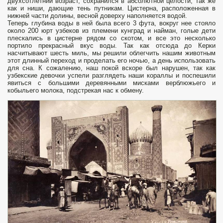
двухсотлетний возраст, сохранился в абсолютной целости, так же
как и ниши, дающие тень путникам. Цистерна, расположенная в
нижней части долины, весной доверху напол­няется водой.
Теперь глубина воды в ней была всего 3 фута, вокруг нее стояло
около 200 юрт узбеков из племени кунград и найман, голые дети
плескались в цистерне рядом со скотом, и все это несколько
портило прекрасный вкус воды. Так как отсюда до Керки
насчитывают шесть миль, мы решили облег­чить нашим животным
этот длинный переход и проделать его ночью, а день использовать
для сна. К сожалению, наш покой вскоре был нарушен, так как
узбекские девочки успели разглядеть наши кораллы и поспешили
явиться с большими деревянными мисками верблюжьего и
кобыльего молока, подстрекая нас к обмену.