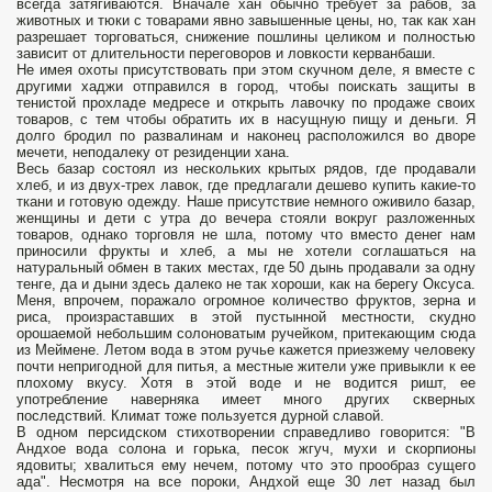
всегда затягиваются. Вначале хан обычно требует за рабов, за
животных и тюки с товарами явно завышенные цены, но, так как хан
разрешает торговаться, снижение пошлины целиком и полностью
зависит от длительности переговоров и ловкости керванбаши.
Не имея охоты присутствовать при этом скучном деле, я вместе с
другими хаджи отправился в город, чтобы поискать защиты в
тенистой прохладе медресе и открыть лавочку по продаже своих
товаров, с тем чтобы обратить их в насущную пищу и деньги. Я
долго бродил по развалинам и наконец расположился во дворе
мечети, неподалеку от резиденции хана.
Весь базар состоял из нескольких крытых рядов, где прода­вали
хлеб, и из двух-трех лавок, где предлагали дешево купить какие-то
ткани и готовую одежду. Наше присутствие немного оживило базар,
женщины и дети с утра до вечера стояли вокруг разложенных
товаров, однако торговля не шла, потому что вместо денег нам
приносили фрукты и хлеб, а мы не хотели соглашаться на
натуральный обмен в таких местах, где 50 дынь продавали за одну
тенге, да и дыни здесь далеко не так хороши, как на берегу Оксуса.
Меня, впрочем, поражало огромное коли­чество фруктов, зерна и
риса, произраставших в этой пустынной местности, скудно
орошаемой небольшим солоноватым ручей­ком, притекающим сюда
из Меймене. Летом вода в этом ручье кажется приезжему человеку
почти непригодной для питья, а местные жители уже привыкли к ее
плохому вкусу. Хотя в этой воде и не водится ришт, ее
употребление наверняка имеет много других скверных
последствий. Климат тоже пользуется дурной славой.
В одном персидском стихотворении справедливо говорится: "В
Андхое вода солона и горька, песок жгуч, мухи и скорпионы
ядовиты; хвалиться ему нечем, потому что это прообраз сущего
ада". Несмотря на все пороки, Андхой еще 30 лет назад был