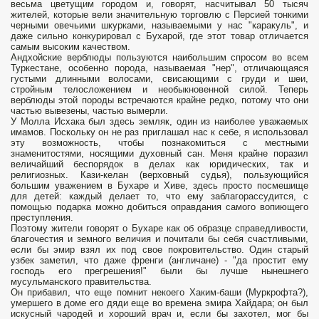
весьма цветущим городом и, говорят, насчитывал 50 тысяч
жителей, которые вели значительную торговлю с Персией тонкими
черными овечьими шкурками, называемыми у нас "каракуль", и
даже сильно конкурировал с Бухарой, где этот товар отличается
самым высоким качеством.
Андхойские верблюды пользуются наибольшим спросом во всем
Туркестане, особенно порода, называемая "нер", отличающаяся
густыми длинными волосами, свисающими с груди и шеи,
стройным телосложением и необыкновенной силой. Теперь
верблюды этой породы встречаются крайне редко, потому что они
частью вывезены, частью вымерли.
У Молла Исхака был здесь земляк, один из наиболее ува­жаемых
имамов. Поскольку он не раз приглашал нас к себе, я использовал
эту возможность, чтобы познакомиться с мест­ными
знаменитостями, носящими духовный сан. Меня крайне поразил
величайший беспорядок в делах как юридических, так и
религиозных. Кази-келан (верховный судья), пользующийся
большим уважением в Бухаре и Хиве, здесь просто посмешище
для детей: каждый делает то, что ему заблагорассудится, с
помощью подарка можно добиться оправдания самого вопию­щего
преступления.
Поэтому жители говорят о Бухаре как об образце справедливости,
благочестия и земного величия и почи­тали бы себя счастливыми,
если бы эмир взял их под свое покровительство. Один старый
узбек заметил, что даже френги (англичане) - "да простит ему
господь его прегрешения!" были бы лучше нынешнего
мусульманского правительства.
Он прибавил, что еще помнит некоего Хаким-баши (Муркрофта?),
умершего в доме его дяди еще во времена эмира Хайдара; он был
искусный чародей и хороший врач и, если бы захотел, мог бы