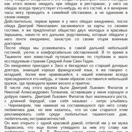
как этого можно ожидать при обедах в ресторанах; у него на
обедах всегда присутствует кто-нибудь из его гостей, и я вечерние
часы могу проводить в семейной обстановке, а не одиноким в
своем номере.
Действительно, первое время я у него обедал ежедневно, после
обеда Дмитрий Николаевич засаживался за карты со своими
гостями, я же предпочитал общество двух молодых и красивых
барышень, каких-то его дальних родственниц, которые обедали у
него почти ежедневно, зачастую со своим отцом военным
доктором.
После обеда мы усаживались в самой дальней небольшой
гостиной, уютно и комфортабельно обставленной. В то время в
Ташкенте жил известный путешественник по глубоким и мало
исследуемым странам Средней Азии Свен Гедин.
Он ежедневно приходил к Захо и беседовал со старшей дочерью
доктора, знающей хорошо французский язык, я же говорил с
младшей, более мне нравившейся, к нашей компании всегда
присоединялся кто-нибудь, и таким образом составился небольшой
кружок, где проводили время весело и приятно.
В числе лиц этого кружка были Дмитрий Львович Филатов и
Николай Александрович Толмачев, оставившие у меня хорошую и
добрую память. Дмитрий Львович Филатов был маленького роста,
с длинной бородой, сам себя называл - хитро улыбаясь
- Черномором, тем намекая на составившуюся про него славу
любимчика дам, но мне казалось, что он сам старался этим
рекламировать себя среди любопытных ташкентских дам,
любительниц экстравагантностей.
Он жил открыто с одной красивой дамой, отбитой им у ее мужа
Вараксина, что еще более утвердило за ним эту славу как
любимчика дам. Д. Л. Филатов начал свою карьеру как и