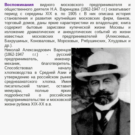
Воспоминания
видного московского предпринимателя и
общественного деятеля Н.А. Варенцова (1862-1947 г.г.) охватывают
период с середины XIX в. по 1905 г. В них описана история
становления и развития крупнейших московских фирм, банков,
торговый домов, даны яркие характеристики их владельцев; книга
содержит бытовые зарисовки купеческой жизни Москвы и
изложение драматических и анекдотических событий из жизни
известных московских предпринимателей (Алексеевых,
Бахрушиных, Коноваловых, Морозовых, Рябушинских, Хлудовых и
др.).
Николай Александрович Варенцов
(1862-1947 г.г.) - русский
предприниматель, инженер-
механик, благотворитель.
Способствовал началу
хлопководства в Средней Азии и
утверждению на российском рынке
среднеазиатского хлопка. Имея
писательский талант, оставил
мемуары, полные ярких
подробностей о российском
предпринимательстве и московской
жизни рубежа XIX-XX в.в.