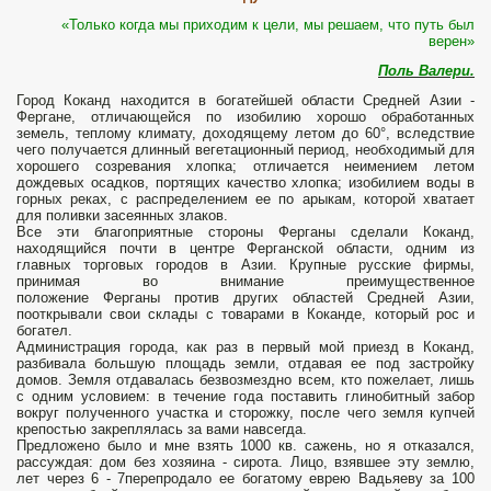
«Только когда мы приходим к цели, мы решаем, что путь был
верен»
Поль Валери.
Город Коканд находится в богатейшей области Средней Азии -
Фергане, отличающейся по изобилию хорошо обработанных
земель, теплому климату, доходящему летом до 60°, вследствие
чего получается длинный вегетационный период, необходимый для
хорошего созревания хлопка; отличается неимением летом
дождевых осадков, портящих качество хлопка; изобилием воды в
горных реках, с распределением ее по арыкам, которой хватает
для поливки засеянных злаков.
Все эти благоприятные стороны Ферганы сделали Коканд,
находящийся почти в центре Ферганской области, одним из
главных торговых городов в Азии. Крупные русские фирмы,
принимая во внимание преимущественное
положение Ферганы против других областей Средней Азии,
пооткрывали свои склады с товарами в Коканде, который рос и
богател.
Администрация города, как раз в первый мой приезд в Коканд,
разбивала большую площадь земли, отдавая ее под застройку
домов. Земля отдавалась безвозмездно всем, кто пожелает, лишь
с одним условием: в течение года поставить глинобитный забор
вокруг полученного участка и сторожку, после чего земля купчей
крепостью закреплялась за вами навсегда.
Предложено было и мне взять 1000 кв. сажень, но я отказался,
рассуждая: дом без хозяина - сирота. Лицо, взявшее эту землю,
лет через 6 - 7перепродало ее богатому еврею Вадьяеву за 100