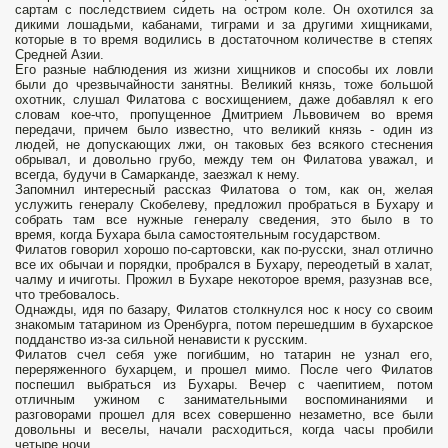
сартам с последствием сидеть на остром коле. Он охотился за
дикими лошадьми, кабанами, тиграми и за другими хищниками,
которые в то время водились в достаточном количестве в степях
Средней Азии.
Его разные наблюдения из жизни хищников и способы их ловли
были до чрезвычайности занятны. Великий князь, тоже большой
охотник, слушал Филатова с восхищением, даже добавлял к его
словам кое-что, пропущенное Дмитрием Львовичем во время
передачи, причем было известно, что великий князь - один из
людей, не допускающих лжи, он таковых без всякого стеснения
обрывал, и довольно грубо, между тем он Филатова уважал, и
всегда, будучи в Самарканде, заезжал к нему.
Запомнил интересный рассказ Филатова о том, как он, желая
услужить генералу Скобелеву, предложил пробраться в Бухару и
собрать там все нужные генералу сведения, это было в то
время, когда Бухара была самостоятельным государством.
Филатов говорил хорошо по-сартовски, как по-русски, знал отлично
все их обычаи и порядки, пробрался в Бухару, переодетый в халат,
чалму и ичиготы. Прожил в Бухаре некоторое время, разузнав все,
что требовалось.
Однажды, идя по базару, Филатов столкнулся нос к носу со своим
знакомым татарином из Оренбурга, потом перешедшим в бухарское
подданство из-за сильной ненависти к русским.
Филатов счел себя уже погибшим, но татарин не узнал его,
переряженного бухарцем, и прошел мимо. После чего Филатов
поспешил выбраться из Бухары. Вечер с чаепитием, потом
отличным ужином с занимательными воспоминаниями и
разговорами прошел для всех совершенно незаметно, все были
довольны и веселы, начали расходиться, когда часы пробили
четыре ночи.