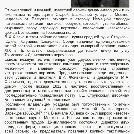
От оживленной и шумной, известной своими домами-дворцами и их
именитыми владельцами Старой Басманной улицы в Москве,
недалеко от Разгуляя, отходит в сторону Немецкой слободы
патриархально-тихий Токмаков переулок, который, чуть изгибаясь,
открывает взору стройную вертикаль колокольни казаковской
церкви Вознесения на Гороховом поле.
В XIX веке в этом районе селились купцы средней руки: Струковы,
Юдины, Ступины, Каширины. Среди типичной одно-двухэтажной
жилой застройки выделялся лишь один ампирный особняк начала
XIX в. (к счастью, сохранившийся до наших дней) на углу
Токмакова и Денисовского переулков.
Сквозь нежную зелень теперь уже двухсотлетних лиственниц
просматривается одноэтажное каменное здание с крестообразным
мезонином и главным фасадом, украшенным стройным
четырехколонным портиком. Предание называет среди владельцев
этой усадьбы и писателя Д.И. Фонвизина, и декабриста М.А.
Фонвизина, однако документально установлено, что участок с
домом (после пожара 1812 г. частично восстановленным и
достроенным) и многочисленными хозяйственными постройками
последовательно принадлежал поэту Н.Е. Струйскому, дворянам
Белавиным и купцам Четвериковым.
Последним владельцем усадьбы был потомственный почетный
гражданин, купец и промышленник Николай Александрович
Варенцов (1862-1947 г.г.). В начале XX века он был широко известен
в деловых кругах Москвы и России как владелец нажитого
собственным трудом 11-миллионного состояния, директор двух
солидных фирм, торгующих хлопком, шерстью и каракулем по
всей стране; как председатель правления крупной текстильной