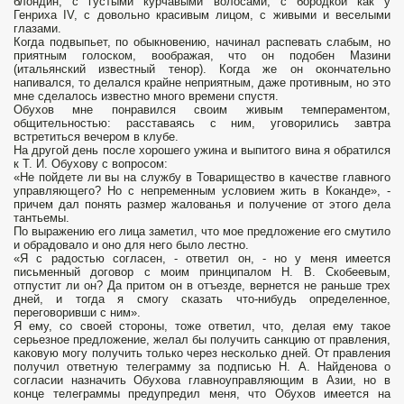
блондин, с густыми курчавыми волосами, с бородкой как у
Генриха IV, с довольно красивым лицом, с живыми и веселыми
глазами.
Когда подвыпьет, по обыкновению, начинал распевать слабым, но
приятным голоском, воображая, что он подобен Мазини
(итальянский известный тенор). Когда же он окончательно
напивался, то делался крайне неприятным, даже противным, но это
мне сделалось известно много времени спустя.
Обухов мне понравился своим живым темпераментом,
общительностью: расставаясь с ним, уговорились завтра
встретиться вечером в клубе.
На другой день после хорошего ужина и выпитого вина я обратился
к Т. И. Обухову с вопросом:
«Не пойдете ли вы на службу в Товарищество в качестве главного
управляющего? Но с непременным условием жить в Коканде», -
причем дал понять размер жалованья и получение от этого дела
тантьемы.
По выражению его лица заметил, что мое предложение его смутило
и обрадовало и оно для него было лестно.
«Я с радостью согласен, - ответил он, - но у меня имеется
письменный договор с моим принципалом Н. В. Скобеевым,
отпустит ли он? Да притом он в отъезде, вернется не раньше трех
дней, и тогда я смогу сказать что-нибудь определенное,
переговоривши с ним».
Я ему, со своей стороны, тоже ответил, что, делая ему такое
серьезное предложение, желал бы получить санкцию от правления,
каковую могу получить только через несколько дней. От правления
получил ответную телеграмму за подписью Н. А. Найденова о
согласии назначить Обухова главноуправляющим в Азии, но в
конце телеграммы предупредил меня, что Обухов имеется на