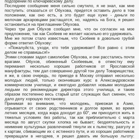
подозрении по ключаревскому делу.
Последнее сообщение меня сильно смутило, я не знал, как мне
поступить: отказаться от Обухова, придется оставить дело в том
положении, как оно есть, а это будет еще хуже - деньги по
мелочам архаровцами растащатся, но, надеясь на Бога, я решил
остановиться на приглашении Обухова.
Через три дня Обухов сообщил мне, что он согласен на мое
предложение, так как Скобеев не желает насильно его удерживать.
Мне же потом стало известным, что Скобеев в довольно грубой
форме ответил Обухову:
- «Пожалуйста, уходи, кто тебя удерживает! Все равно с этим
делом не справишься!»
Этими словами задел самолюбие Обухова, и они расстались почти
врагами. Обухов, обиженный Скобеевым, в отместку ему
переманил несколько хороших работников от Ярославской
мануфактуры, тем дал совершенно другой тон делу Товарищества;
я же, в свою очередь, по приезде в Москву отправил несколько
молодых людей, только окончивших курс в Александровском
коммерческом училище, и ежегодно добавлял новыми молодыми
людьми по рекомендации директора этого училища, и таким
образом постепенно весь старый штат служащих был сменен, что
дало делу хорошую постановку.
Принимая во внимание, что молодежь, приезжая в Азию,
отрывается от своих родственников и долгое время, во время
летних месяцев, когда жара доходит до 60°, им приходится жить в
тяжелых условиях без работы, так как приблизительно с марта
месяца по август скупки хлопка не бывает; бездеятельность и
неимение культурных развлечений тянули их к пьянству, разгулу и
к картам, сбивающим их с истинного пути, и из хороших работников
превращали в негодяев, я решил давать им большую льготу: