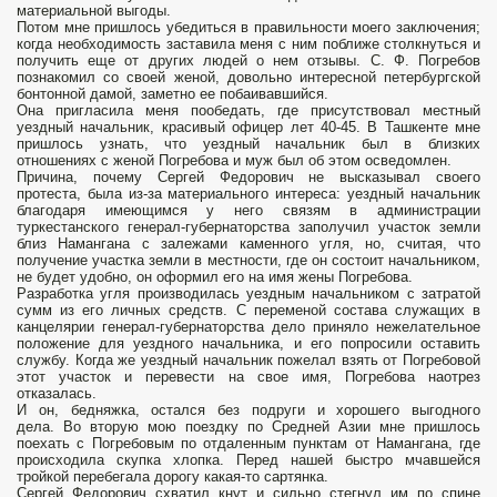
материальной выгоды.
Потом мне пришлось убедиться в правильности моего заключения;
когда необходимость заставила меня с ним поближе столкнуться и
получить еще от других людей о нем отзывы. С. Ф. Погребов
познакомил со своей женой, довольно интересной петербургской
бонтонной дамой, заметно ее побаивавшийся.
Она пригласила меня пообедать, где присутствовал местный
уездный начальник, красивый офицер лет 40-45. В Ташкенте мне
пришлось узнать, что уездный начальник был в близких
отношениях с женой Погребова и муж был об этом осведомлен.
Причина, почему Сергей Федорович не высказывал своего
протеста, была из-за материального интереса: уездный начальник
благодаря имеющимся у него связям в администрации
туркестанского генерал-губернаторства заполучил участок земли
близ Намангана с залежами каменного угля, но, считая, что
получение участка земли в местности, где он состоит начальником,
не будет удобно, он оформил его на имя жены Погребова.
Разработка угля производилась уездным начальником с затратой
сумм из его личных средств. С переменой состава служащих в
канцелярии генерал-губернаторства дело приняло нежелательное
положение для уездного начальника, и его попросили оставить
службу. Когда же уездный начальник пожелал взять от Погребовой
этот участок и перевести на свое имя, Погребова наотрез
отказалась.
И он, бедняжка, остался без подруги и хорошего выгодного
дела. Во вторую мою поездку по Средней Азии мне пришлось
поехать с Погребовым по отдаленным пунктам от Намангана, где
происходила скупка хлопка. Перед нашей быстро мчавшейся
тройкой перебегала дорогу какая-то сартянка.
Сергей Федорович схватил кнут и сильно стегнул им по спине