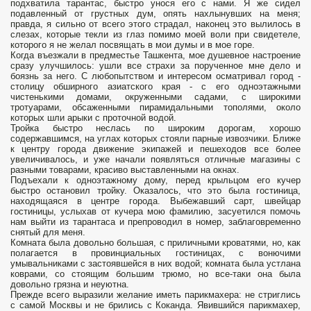
подхватила тарантас, быстро унося его с нами. Я же сидел
подавленный от грустных дум, опять нахлынувших на меня;
правда, я сильно от всего этого страдал, наконец это вылилось в
слезах, которые текли из глаз помимо моей воли при свидетеле,
которого я не желал посвящать в мои думы и в мое горе.
Когда въезжали в предместье Ташкента, мое душевное настроение
сразу улучшилось: ушли все страхи за порученное мне дело и
боязнь за него. С любопытством и интересом осматривал город -
столицу обширного азиатского края - с его одноэтажными
чистенькими домами, окруженными садами, с широкими
тротуарами, обсаженными пирамидальными тополями, около
которых шли арыки с проточной водой.
Тройка быстро неслась по широким дорогам, хорошо
содержавшимся, на углах которых стояли парные извозчики. Ближе
к центру города движение экипажей и пешеходов все более
увеличивалось, и уже начали появляться отличные магазины с
разными товарами, красиво выставленными на окнах.
Подъехали к одноэтажному дому, перед крыльцом его кучер
быстро остановил тройку. Оказалось, что это была гостиница,
находящаяся в центре города. Выбежавший сарт, швейцар
гостиницы, услыхав от кучера мою фамилию, засуетился помочь
нам выйти из тарантаса и препроводил в номер, заблаговременно
снятый для меня.
Комната была довольно большая, с приличными кроватями, но, как
полагается в провинциальных гостиницах, с вонючими
умывальниками с застоявшейся в них водой; комната была устлана
коврами, со стоящим большим трюмо, но все-таки она была
довольно грязна и неуютна.
Прежде всего выразили желание иметь парикмахера: не стриглись
с самой Москвы и не брились с Коканда. Явившийся парикмахер,