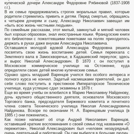
купеческой дочери Александре Федоровне Рябиновой (1837-1908
г.г.).
В их семье придерживались строгих моральных правил, которые
родители стремились привить и детям. Перед смертью, обращаясь
к четырем дочерям и сыну, Александр Николаевич завещал им
«быть всю жизнь честными людьми».
По семейным рассказам, этот милый, замкнутый и мягкий человек
был хорошо образован, знал иностранные языки. Французские книги
его библиотеки с пожелтевшими пометками на полях приходилось
держать в руках даже внукам Александра Николаевича.
Оставшаяся молодой вдовой Александра Федоровна решила
посвятить свою жизнь воспитанию детей. Семья переехала с
Земляного вала в Замоскворечье, в Кадашевский переулок; здесь
и вырос Николай Александрович. В 1870 г. он поступил в
Московское коммерческое училище на Остоженке, куда
определяли своих детей многие купеческие семьи.
Однако здесь младший Варенцов учился без особого интереса и
полного курса не кончил. Задетый насмешками приятелей, он дал
себе слово поступить в престижное Императорское Техническое
училище, куда успешно сдал экзамены в 1878 г.
Еще во время учебы он влюбился в Марию Николаевну Найденову,
дочь крупного общественного деятеля, основателя Московского
Торгового банка, председателя Биржевого комитета и почетного
члена совета Технического училища Николая Александровича
Найденова. Вскоре по окончании Н. А. Варенцовым училища (в
1885 г.) они поженились.
Как позже напишет об отце Андрей Николаевич Варенцов,
оставивший краткие воспоминания о своей семье под названием «О
пережитом», Николай Александрович был «человек незаурядный,
очень деятельный и работящий. Он сам выбился в большие люди».