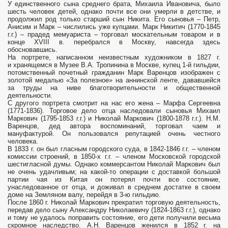
У единственного сына среднего брата, Михаила Ивановича, было
шесть человек детей, однако почти все они умерли в детстве, и
продолжил род только старший сын Никита. Его сыновья – Петр,
Анисим и Марк – числились уже купцами. Марк Никитич (1770-1845
г.г.) – прадед мемуариста – торговал москательным товаром и в
конце XVIII в. перебрался в Москву, навсегда здесь
обосновавшись.
На портрете, написанном неизвестным художником в 1827 г.
и хранящемся в Музее В.А. Тропинина в Москве, купец 1-й гильдии,
потомственный почетный гражданин Марк Варенцов изображен с
золотой медалью «За полезное» на аннинской ленте, дававшейся
за труды на ниве благотворительности и общественной
деятельности.
С другого портрета смотрит на нас его жена – Марфа Сергеевна
(1771-1836). Торговое дело отца наследовали сыновья Михаил
Маркович (1795-1853 г.г.) и Николай Маркович (1800-1878 г.г.). Н.М.
Варенцов, дед автора воспоминаний, торговал чаем и
мануфактурой. Он пользовался репутацией очень честного
человека.
В 1833 г. он был гласным городского суда, в 1842-1846 г.г. – членом
комиссии строений, в 1850-х г.г. – членом Московской городской
шестигласной думы. Однако коммерсантом Николай Маркович был
не очень удачливым; на какой-то операции с доставкой большой
партии чая из Китая он потерял почти все состояние,
унаследованное от отца, и доживал в среднем достатке в своем
доме на Земляном валу, перейдя в 3-ю гильдию.
После 1860 г. Николай Маркович прекратил торговую деятельность,
передав дело сыну Александру Николаевичу (1824-1863 г.г.), однако
и тому не удалось поправить состояние, его дети получили весьма
скромное наследство. А.Н. Варенцов женился в 1852 г. на