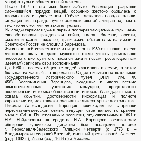
мануфактуры и общественный деятель.
После 1917 г. его имя было забыто. Революция, разрушив
сложившийся порядок вещей, особенно жестоко обошлась с
дворянством и купечеством. Сейчас сложилась парадоксальная
ситуация: мы гораздо лучше осведомлены об эмигрантах, чем о
тех, кто не смог или не захотел уехать.
Их следы теряются уже в первые послереволюционные годы, чему
способствовали гражданская война, голод, болезни, аресты,
ссылки и казни. Тяжелые, трагические обстоятельства жизни в
Советской России не сломили Варенцова.
Живя в полной безвестности и нищете, он в 1930-е г.г. нашел в себе
душевные силы и даже мужество (если учесть разительное
несоответствие сути его прежней жизни новым, революционным
идеалам) записать свои воспоминания.
До 1980 г. восемь общих тетрадей хранились в семье, а затем
бо́льшая их часть была передана в Отдел письменных источников
Государственного Исторического музея (ОПИ ГИМ. Ф.
458). Воспоминания Варенцова, входящие в число весьма
немногочисленных купеческих мемуаров, представляют
несомненный историко-общественный интерес благодаря широте
охвата событий, достоверности информации и полноте
характеристик, их отличают очевидные литературные достоинства.
Николай Александрович Варенцов происходил из старинной
переславль-залесской семьи, ведущей свое начало по крайней
мере с XVII в. По исповедным росписям, опубликованным в 1891 г.
Н.А. Найденовым на средства Н.А. Варенцова, основателем
обширной купеческой династии был посадский человек
г. Переславля-Залесского Галицкой четверти (с 1778 г. –
Владимирской губернии) Василий, имевший трех сыновей: Алексея
(род. 1682 г.), Ивана (род. 1684 г.) и Михаила.