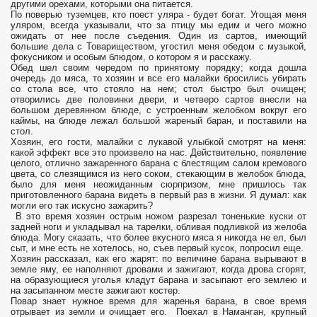
другими орехами, которыми она питается.
По поверью туземцев, кто поест уляра - будет богат. Угощая меня
уляром, всегда указывали, что за птицу мы едим и чего можно
ожидать от нее после съедения. Один из сартов, имеющий
большие дела с Товариществом, угостил меня обедом с музыкой,
фокусником и особым блюдом, о котором я и расскажу.
Обед шел своим чередом по принятому порядку; когда дошла
очередь до мяса, то хозяин и все его малайки бросились убирать
со стола все, что стояло на нем; стол быстро был очищен;
отворились две половинки двери, и четверо сартов внесли на
большом деревянном блюде, с устроенным желобком вокруг его
каймы, на блюде лежал большой жареный баран, и поставили на
стол.
Хозяин, его гости, малайки с лукавой улыбкой смотрят на меня:
какой эффект все это произвело на нас. Действительно, появление
целого, отлично зажаренного барана с блестящим салом кремового
цвета, со слезящимся из него соком, стекающим в желобок блюда,
было для меня неожиданным сюрпризом, мне пришлось так
приготовленного барана видеть в первый раз в жизни. Я думал: как
могли его так искусно зажарить?
В это время хозяин острым ножом разрезал тоненькие куски от
задней ноги и укладывал на тарелки, обливая подливкой из желоба
блюда. Могу сказать, что более вкусного мяса я никогда не ел, был
сыт, и мне есть не хотелось, но, съев первый кусок, попросил еще.
Хозяин рассказал, как его жарят: по величине барана вырывают в
земле яму, ее наполняют дровами и зажигают, когда дрова сгорят,
на образующиеся уголья кладут барана и засыпают его землею и
на засыпанном месте зажигают костер.
Повар знает нужное время для жаренья барана, в свое время
отрывает из земли и очищает его. Поехал в Наманган, крупный