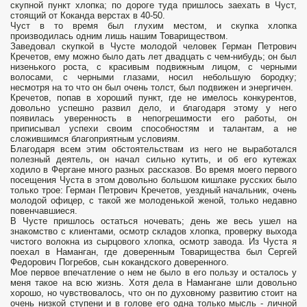
скупной пункт хлопка; по дороге туда пришлось заехать в Чуст,
стоящий от Коканда верстах в 40-50.
Чуст в то время был глухим местом, и скупка хлопка
производилась одним лишь нашим Товариществом.
Заведовал скупкой в Чусте молодой человек Герман Петрович
Кречетов, ему можно было дать лет двадцать с чем-нибудь; он был
низенького роста, с красивым подвижным лицом, с черными
волосами, с черными глазами, носил небольшую бородку;
несмотря на то что он был очень толст, был подвижен и энергичен.
Кречетов, попав в хороший пункт, где не имелось конкурентов,
довольно успешно развил дело, и благодаря этому у него
появилась уверенность в непогрешимости его работы, он
приписывал успехи своим способностям и талантам, а не
сложившимся благоприятным условиям.
Благодаря всем этим обстоятельствам из него не выработался
полезный деятель, он начал сильно кутить, и об его кутежах
ходило в Фергане много разных рассказов. Во время моего первого
посещения Чуста в этом довольно большом кишлаке русских было
только трое: Герман Петрович Кречетов, уездный начальник, очень
молодой офицер, с такой же молоденькой женой, только недавно
повенчавшиеся.
В Чусте пришлось остаться ночевать; день же весь ушел на
знакомство с клиентами, осмотр складов хлопка, проверку выхода
чистого волокна из сырцового хлопка, осмотр завода. Из Чуста я
поехал в Наманган, где доверенным Товарищества был Сергей
Федорович Погребов, сын кокандского доверенного.
Мое первое впечатление о нем не было в его пользу и осталось у
меня такое на всю жизнь. Хотя дела в Намангане шли довольно
хорошо, но чувствовалось, что он по духовному развитию стоит на
очень низкой ступени и в голове его одна только мысль - личной