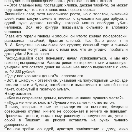
вернулся в сопровождении сарта, указывая на него, сказал:
- «Этот главный наш поставщик хлопка, дехкан такой-то, он может
подтвердить, что этот хлопок весь первого сорта».
Явившийся сарт, хотя небольшого роста, но с толстой, бычачьей
шеей, имел косую сажень в плечах, с кулаками как два арбуза, в
одной руке держал нагайку, которой можно свободно убить
человека. Вся его фигура показывала сильного и злобного
человека.
Глаза его горели гневом и злобой, он что-то кричал по-сартовски,
размахивая нагайкой, брызгая слюной. Нас было двое, я и
В. А. Капустин, но мы были без оружия; бешеный сарт и пьяный
доверенный могут сделать с нами все, что им угодно: прибить и
даже убить! Бог их знает!
Расходившийся сарт понемногу начал успокаиваться, и мы его
наконец выпроводили. Рассматривая конторские книги и кассовую,
увидали, что остаток денег на нынешнее число выражается с чем-
то 40 000 рублей.
«Где у вас хранятся деньги?» - спросил его.
«Вот, в шкафу», - ответил он, указывая на полуоткрытый шкаф, где
лежали книги и бумаги, нагибается и вытаскивает с нижней полки
пакет, обернутый в газетную бумагу.
Я ему заметил:
- «Как вы сохраняете деньги, неужели не нашли лучшего места?»
- «Куда же мне их класть? Лучшего места нет», - ответил он.
Я вижу, говорить с ним не приходится: от пьянства, безделья
совершенно отупел, ничего не соображает и ничего не понимает.
Просчитал деньги, выдал ему расписку в получении их, увез с
собой в Ташкент, не рискуя оставлять на руках пьяного
доверенного.
Сильная тройка лошадей, чувствуя приближение к дому, лихо