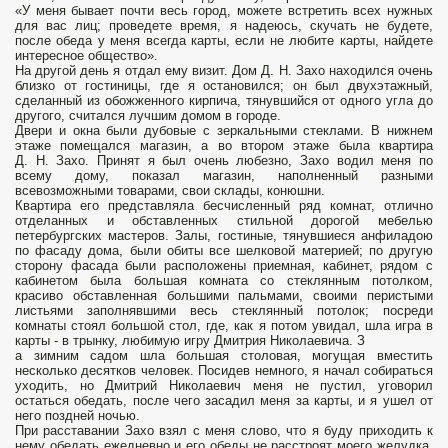
«У меня бывает почти весь город, можете встретить всех нужных
для вас лиц; проведете время, я надеюсь, скучать не будете,
после обеда у меня всегда карты, если не любите карты, найдете
интересное общество».
На другой день я отдал ему визит. Дом Д. Н. Захо находился очень
близко от гостиницы, где я остановился; он был двухэтажный,
сделанный из обожженного кирпича, тянувшийся от одного угла до
другого, считался лучшим домом в городе.
Двери и окна были дубовые с зеркальными стеклами. В нижнем
этаже помещался магазин, а во втором этаже была квартира
Д. Н. Захо. Принят я был очень любезно, Захо водил меня по
всему дому, показал магазин, наполненный разными
всевозможными товарами, свои склады, конюшни.
Квартира его представляла бесчисленный ряд комнат, отлично
отделанных и обставленных стильной дорогой мебелью
петербургских мастеров. Залы, гостиные, тянувшиеся анфиладою
по фасаду дома, были обиты все шелковой материей; по другую
сторону фасада были расположены приемная, кабинет, рядом с
кабинетом была большая комната со стеклянным потолком,
красиво обставленная большими пальмами, своими перистыми
листьями заполнявшими весь стеклянный потолок; посреди
комнаты стоял большой стол, где, как я потом увидал, шла игра в
карты - в трынку, любимую игру Дмитрия Николаевича. З
а зимним садом шла большая столовая, могущая вместить
несколько десятков человек. Посидев немного, я начал собираться
уходить, но Дмитрий Николаевич меня не пустил, уговорил
остаться обедать, после чего засадил меня за карты, и я ушел от
него поздней ночью.
При расставании Захо взял с меня слово, что я буду приходить к
нему обедать ежедневно и его обеды не расстроят моего желудка,