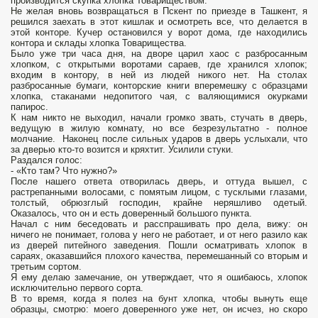
производится скупка хлопка Товариществом.
Не желая вновь возвращаться в Пскент по приезде в Ташкент, я
решился заехать в этот кишлак и осмотреть все, что делается в
этой конторе. Кучер остановился у ворот дома, где находились
контора и склады хлопка Товарищества.
Было уже три часа дня, на дворе царил хаос с разбросанным
хлопком, с открытыми воротами сараев, где хранился хлопок;
входим в контору, в ней из людей никого нет. На столах
разбросанные бумаги, конторские книги вперемешку с образцами
хлопка, стаканами недопитого чая, с валяющимися окурками
папирос.
К нам никто не выходил, начали громко звать, стучать в дверь,
ведущую в жилую комнату, но все безрезультатно - полное
молчание. Наконец после сильных ударов в дверь услыхали, что
за дверью кто-то возится и кряхтит. Усилили стуки.
Раздался голос:
- «Кто там? Что нужно?»
После нашего ответа отворилась дверь, и оттуда вышел, с
растрепанными волосами, с помятым лицом, с тусклыми глазами,
толстый, обрюзглый господин, крайне неряшливо одетый.
Оказалось, что он и есть доверенный большого пункта.
Начал с ним беседовать и расспрашивать про дела, вижу: он
ничего не понимает, голова у него не работает, и от него разило как
из дверей питейного заведения. Пошли осматривать хлопок в
сараях, оказавшийся плохого качества, перемешанный со вторым и
третьим сортом.
Я ему делаю замечание, он утверждает, что я ошибаюсь, хлопок
исключительно первого сорта.
В то время, когда я полез на бунт хлопка, чтобы вынуть еще
образцы, смотрю: моего доверенного уже нет, он исчез, но скоро