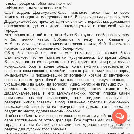
Князь, прощаясь, обратился ко мне:
- «Надеюсь, вы меня навестите?»
Сарт Бадаль Дадамухаметбаев пригласил всех нас на свою
тамашу на один из следующих дней. В назначенный день вечером
Дадамухаметбаев прислал за мной экипаж с верховыми, должными
сопровождать до его дома, находящегося в азиатской части
города.
Без провожатых найти его дом было бы трудно, особенно вечером
и без знания языка. Собрались к нему все, бывшие у
Н. А. Толмачева, за исключением великого князя, В. А. Шереметев
приехал со своей хорошенькой балериной.
Обед был такой же, как я уже описывал, но только было
шампанское, что не полагается мусульманам. Во время обеда
была музыка на их национальных инструментах, и играли лучше
кокандской. Уже в конце обеда, когда публика повеселела от
выпитого шампанского, малайки спешно расстелили ковер перед
музыкантами, и покрасневший от волнения хозяин из внутренних
покоев привел двух бачей, одетых по-женски, нарумяненных, с
украшениями на шеях, на волосах, ушах, ногах и на пальцах рук. Н
ачалась пляска, сначала в одиночку, потом вместе. На
Дадамухаметбаева и его мусульманских гостей пляска бачей
произвела полное очарование, они сидели красные, с
разгоревшимися глазами и под влиянием страсти и мысленных
наслаждений закрывали их, жмурясь, как делают коты, когда их
гладят по месту, одолеваемому блохами.
Чтобы не обидеть хозяина, пришлось покривить душой, высказывая
свое восхищение от этого зрелища. Все сарты были счастливы и
горды, что они бачами доставили нам удовольствие, довольно
редкое для русских того времени.
При отъезде нас нарядили в халаты, мне достался парчовый, и