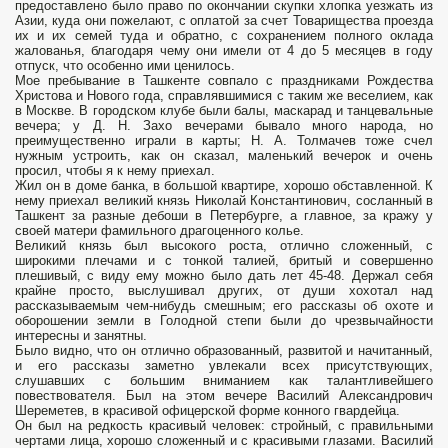
предоставлено было право по окончании скупки хлопка уезжать из
Азии, куда они пожелают, с оплатой за счет Товарищества проезда
их и их семей туда и обратно, с сохранением полного оклада
жалованья, благодаря чему они имели от 4 до 5 месяцев в году
отпуск, что особенно ими ценилось.
Мое пребывание в Ташкенте совпало с праздниками Рождества
Христова и Нового года, справлявшимися с таким же веселием, как
в Москве. В городском клубе были балы, маскарад и танцевальные
вечера; у Д. Н. Захо вечерами бывало много народа, но
преимущественно играли в карты; Н. А. Толмачев тоже счел
нужным устроить, как он сказал, маленький вечерок и очень
просил, чтобы я к нему приехал.
Жил он в доме банка, в большой квартире, хорошо обставленной. К
нему приехал великий князь Николай Константинович, сосланный в
Ташкент за разные дебоши в Петербурге, а главное, за кражу у
своей матери фамильного драгоценного колье.
Великий князь был высокого роста, отлично сложенный, с
широкими плечами и с тонкой талией, бритый и совершенно
плешивый, с виду ему можно было дать лет 45-48. Держал себя
крайне просто, выслушивал других, от души хохотал над
рассказываемым чем-нибудь смешным; его рассказы об охоте и
оборошении земли в Голодной степи были до чрезвычайности
интересны и занятны.
Было видно, что он отлично образованный, развитой и начитанный,
и его рассказы заметно увлекали всех присутствующих,
слушавших с большим вниманием как талантливейшего
повествователя. Был на этом вечере Василий Александрович
Шереметев, в красивой офицерской форме конного гвардейца.
Он был на редкость красивый человек: стройный, с правильными
чертами лица, хорошо сложенный и с красивыми глазами. Василий