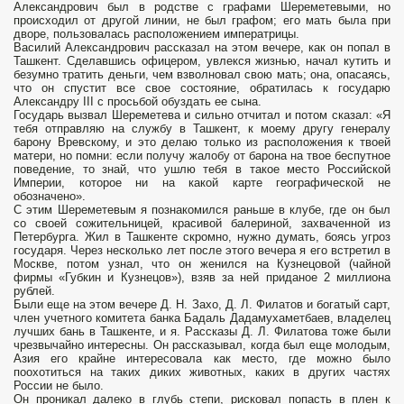
Александрович был в родстве с графами Шереметевыми, но
происходил от другой линии, не был графом; его мать была при
дворе, пользовалась расположением императрицы.
Василий Александрович рассказал на этом вечере, как он попал в
Ташкент. Сделавшись офицером, увлекся жизнью, начал кутить и
безумно тратить деньги, чем взволновал свою мать; она, опасаясь,
что он спустит все свое состояние, обратилась к государю
Александру III с просьбой обуздать ее сына.
Государь вызвал Шереметева и сильно отчитал и потом сказал: «Я
тебя отправляю на службу в Ташкент, к моему другу генералу
барону Вревскому, и это делаю только из расположения к твоей
матери, но помни: если получу жалобу от барона на твое беспутное
поведение, то знай, что ушлю тебя в такое место Российской
Империи, которое ни на какой карте географической не
обозначено».
С этим Шереметевым я познакомился раньше в клубе, где он был
со своей сожительницей, красивой балериной, захваченной из
Петербурга. Жил в Ташкенте скромно, нужно думать, боясь угроз
государя. Через несколько лет после этого вечера я его встретил в
Москве, потом узнал, что он женился на Кузнецовой (чайной
фирмы «Губкин и Кузнецов»), взяв за ней приданое 2 миллиона
рублей.
Были еще на этом вечере Д. Н. Захо, Д. Л. Филатов и богатый сарт,
член учетного комитета банка Бадаль Дадамухаметбаев, владелец
лучших бань в Ташкенте, и я. Рассказы Д. Л. Филатова тоже были
чрезвычайно интересны. Он рассказывал, когда был еще молодым,
Азия его крайне интересовала как место, где можно было
поохотиться на таких диких животных, каких в других частях
России не было.
Он проникал далеко в глубь степи, рисковал попасть в плен к