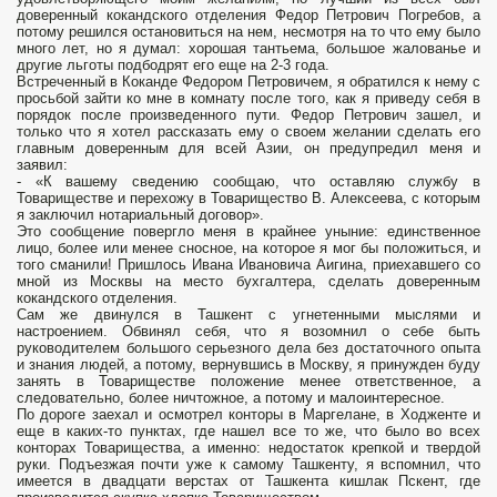
доверенный кокандского отделения Федор Петрович Погребов, а
потому решился остановиться на нем, несмотря на то что ему было
много лет, но я думал: хорошая тантьема, большое жалованье и
другие льготы подбодрят его еще на 2-3 года.
Встреченный в Коканде Федором Петровичем, я обратился к нему с
просьбой зайти ко мне в комнату после того, как я приведу себя в
порядок после произведенного пути. Федор Петрович зашел, и
только что я хотел рассказать ему о своем желании сделать его
главным доверенным для всей Азии, он предупредил меня и
заявил:
- «К вашему сведению сообщаю, что оставляю службу в
Товариществе и перехожу в Товарищество В. Алексеева, с которым
я заключил нотариальный договор».
Это сообщение повергло меня в крайнее уныние: единственное
лицо, более или менее сносное, на которое я мог бы положиться, и
того сманили! Пришлось Ивана Ивановича Аигина, приехавшего со
мной из Москвы на место бухгалтера, сделать доверенным
кокандского отделения.
Сам же двинулся в Ташкент с угнетенными мыслями и
настроением. Обвинял себя, что я возомнил о себе быть
руководителем большого серьезного дела без достаточного опыта
и знания людей, а потому, вернувшись в Москву, я принужден буду
занять в Товариществе положение менее ответственное, а
следовательно, более ничтожное, а потому и малоинтересное.
По дороге заехал и осмотрел конторы в Маргелане, в Ходженте и
еще в каких-то пунктах, где нашел все то же, что было во всех
конторах Товарищества, а именно: недостаток крепкой и твердой
руки. Подъезжая почти уже к самому Ташкенту, я вспомнил, что
имеется в двадцати верстах от Ташкента кишлак Пскент, где