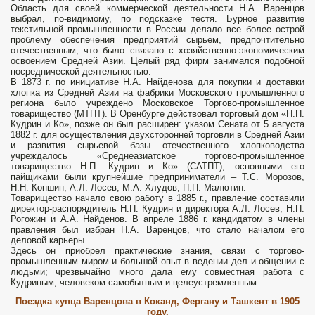
Область для своей коммерческой деятельности Н.А. Варенцов
выбрал, по-видимому, по подсказке тестя. Бурное развитие
текстильной промышленности в России делало все более острой
проблему обеспечения предприятий сырьем, предпочтительно
отечественным, что было связано с хозяйственно-экономическим
освоением Средней Азии. Целый ряд фирм занимался подобной
посреднической деятельностью.
В 1873 г. по инициативе Н.А. Найденова для покупки и доставки
хлопка из Средней Азии на фабрики Московского промышленного
региона было учреждено Московское Торгово-промышленное
товарищество (МТПТ). В Оренбурге действовал торговый дом «Н.П.
Кудрин и Ко», позже он был расширен: указом Сената от 5 августа
1882 г. для осуществления двухсторонней торговли в Средней Азии
и развития сырьевой базы отечественного хлопководства
учреждалось «Среднеазиатское торгово-промышленное
товарищество Н.П. Кудрин и Ко» (САТПТ), основными его
пайщиками были крупнейшие предприниматели – Т.С. Морозов,
Н.Н. Коншин, А.Л. Лосев, М.А. Хлудов, П.П. Малютин.
Товарищество начало свою работу в 1885 г., правление составили
директор-распорядитель Н.П. Кудрин и директора А.Л. Лосев, Н.П.
Рогожин и А.А. Найденов. В апреле 1886 г. кандидатом в члены
правления был избран Н.А. Варенцов, что стало началом его
деловой карьеры.
Здесь он приобрел практические знания, связи с торгово-
промышленным миром и большой опыт в ведении дел и общении с
людьми; чрезвычайно много дала ему совместная работа с
Кудриным, человеком самобытным и целеустремленным.
Поездка купца Варенцова в Коканд, Фергану и Ташкент в 1905
году.