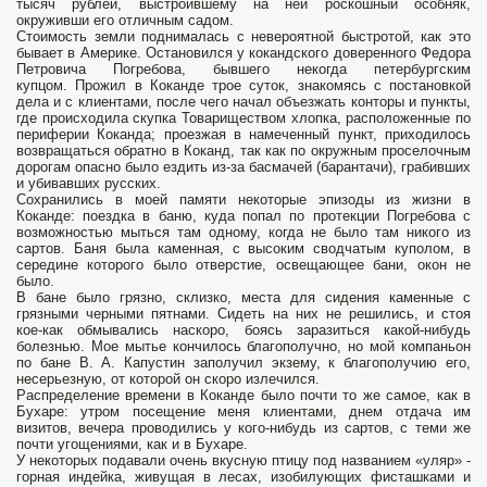
тысяч рублей, выстроившему на ней роскошный особняк,
окруживши его отличным садом.
Стоимость земли поднималась с невероятной быстротой, как это
бывает в Америке. Остановился у кокандского доверенного Федора
Петровича Погребова, бывшего некогда петербургским
купцом. Прожил в Коканде трое суток, знакомясь с постановкой
дела и с клиентами, после чего начал объезжать конторы и пункты,
где происходила скупка Товариществом хлопка, расположенные по
периферии Коканда; проезжая в намеченный пункт, приходилось
возвращаться обратно в Коканд, так как по окружным проселочным
дорогам опасно было ездить из-за басмачей (барантачи), грабивших
и убивавших русских.
Сохранились в моей памяти некоторые эпизоды из жизни в
Коканде: поездка в баню, куда попал по протекции Погребова с
возможностью мыться там одному, когда не было там никого из
сартов. Баня была каменная, с высоким сводчатым куполом, в
середине которого было отверстие, освещающее бани, окон не
было.
В бане было грязно, склизко, места для сидения каменные с
грязными черными пятнами. Сидеть на них не решились, и стоя
кое-как обмывались наскоро, боясь заразиться какой-нибудь
болезнью. Мое мытье кончилось благополучно, но мой компаньон
по бане В. А. Капустин заполучил экзему, к благополучию его,
несерьезную, от которой он скоро излечился.
Распределение времени в Коканде было почти то же самое, как в
Бухаре: утром посещение меня клиентами, днем отдача им
визитов, вечера проводились у кого-нибудь из сартов, с теми же
почти угощениями, как и в Бухаре.
У некоторых подавали очень вкусную птицу под названием «уляр» -
горная индейка, живущая в лесах, изобилующих фисташками и