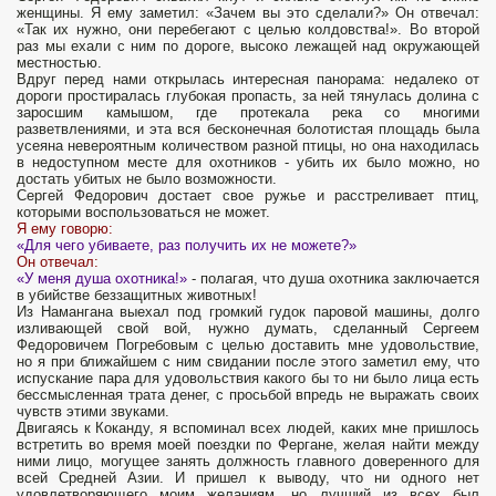
женщины. Я ему заметил: «Зачем вы это сделали?» Он отвечал:
«Так их нужно, они перебегают с целью колдовства!». Во второй
раз мы ехали с ним по дороге, высоко лежащей над окружающей
местностью.
Вдруг перед нами открылась интересная панорама: недалеко от
дороги простиралась глубокая пропасть, за ней тянулась долина с
заросшим камышом, где протекала река со многими
разветвлениями, и эта вся бесконечная болотистая площадь была
усеяна невероятным количеством разной птицы, но она находилась
в недоступном месте для охотников - убить их было можно, но
достать убитых не было возможности.
Сергей Федорович достает свое ружье и расстреливает птиц,
которыми воспользоваться не может.
Я ему говорю:
«Для чего убиваете, раз получить их не можете?»
Он отвечал:
«У меня душа охотника!»
- полагая, что душа охотника заключается
в убийстве беззащитных животных!
Из Намангана выехал под громкий гудок паровой машины, долго
изливающей свой вой, нужно думать, сделанный Сергеем
Федоровичем Погребовым с целью доставить мне удовольствие,
но я при ближайшем с ним свидании после этого заметил ему, что
испускание пара для удовольствия какого бы то ни было лица есть
бессмысленная трата денег, с просьбой впредь не выражать своих
чувств этими звуками.
Двигаясь к Коканду, я вспоминал всех людей, каких мне пришлось
встретить во время моей поездки по Фергане, желая найти между
ними лицо, могущее занять должность главного доверенного для
всей Средней Азии. И пришел к выводу, что ни одного нет
удовлетворяющего моим желаниям, но лучший из всех был