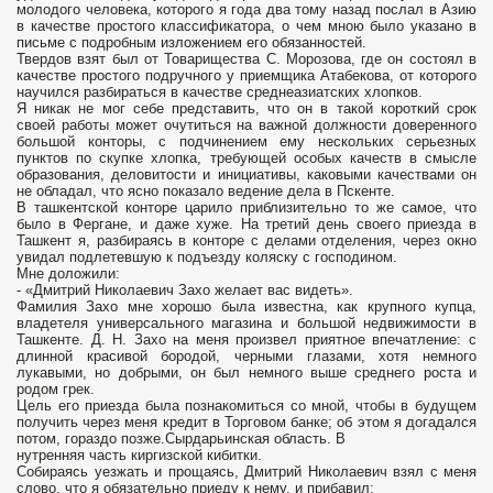
молодого человека, которого я года два тому назад послал в Азию
в качестве простого классификатора, о чем мною было указано в
письме с подробным изложением его обязанностей.
Твердов взят был от Товарищества С. Морозова, где он состоял в
качестве простого подручного у приемщика Атабекова, от которого
научился разбираться в качестве среднеазиатских хлопков.
Я никак не мог себе представить, что он в такой короткий срок
своей работы может очутиться на важной должности доверенного
большой конторы, с подчинением ему нескольких серьезных
пунктов по скупке хлопка, требующей особых качеств в смысле
образования, деловитости и инициативы, каковыми качествами он
не обладал, что ясно показало ведение дела в Пскенте.
В ташкентской конторе царило приблизительно то же самое, что
было в Фергане, и даже хуже. На третий день своего приезда в
Ташкент я, разбираясь в конторе с делами отделения, через окно
увидал подлетевшую к подъезду коляску с господином.
Мне доложили:
- «Дмитрий Николаевич Захо желает вас видеть».
Фамилия Захо мне хорошо была известна, как крупного купца,
владетеля универсального магазина и большой недвижимости в
Ташкенте. Д. Н. Захо на меня произвел приятное впечатление: с
длинной красивой бородой, черными глазами, хотя немного
лукавыми, но добрыми, он был немного выше среднего роста и
родом грек.
Цель его приезда была познакомиться со мной, чтобы в будущем
получить через меня кредит в Торговом банке; об этом я догадался
потом, гораздо позже.Сырдарьинская область. В
нутренняя часть киргизской кибитки.
Собираясь уезжать и прощаясь, Дмитрий Николаевич взял с меня
слово, что я обязательно приеду к нему, и прибавил: