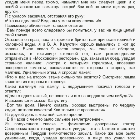
усадив меня перед трюмо, намылил мне как следует щеки и с
особой ловкостью взмахнул острой бритвой по моим щекам раз,
другой.
Я с ужасом закричал, отстраняя его руку:
«Что вы сделали? Ведь вы у меня кожу срезали!»
Парикмахер обиженным голосом ответил:
«Вам прежде всего следовало бы помыться, у вас на лице целый
слой грязи».
Оказался он прав, после стрижки и бритья нам принесли горячей и
холодной воды, я и В. А. Капустин хорошо вымылись с ног до
головы. Было около 9 часов вечера, мы еще не обедали,
оказалось, в гостинице столовой нет, нам рекомендовали
отправиться в «Московский ресторан», где, заказывая обед, увидал
странное явление: люстра с четырьмя горелками, висевшая
посередине комнаты, раскачивается из стороны в сторону, как
маятник. Удивленный этим, я спросил лакея:
«Кто у вас на втором этаже сильно так возится? Смотрите: лампа
качается из стороны в сторону».
Лакей взглянул на лампу, с недоумением покачал головой и
ответил:
«Дом-то одноэтажный, не пошел ли кто на чердак за чем-нибудь?»
Я засмеялся и сказал Капустину:
«Вот так дома! Нечего сказать, хорошо выстроены: по чердаку
ходят, потолок качается! Как только не провалится».
На другой день в местной газете прочли:
«В 9 часов с чем-то было сильное землетрясение».
Из полученного списка с фамилиями доверенных контор
Среднеазиатского товарищества я увидал, что в Ташкенте состоит
доверенным Твердов (имя-отчество забыл). Какое же мое было
удивление, когда, увидав доверенного, в лице его узнал того