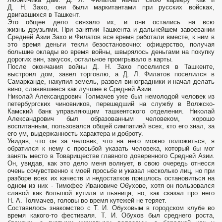
Д. Н. Захо, они были маркитантами при русских войсках,
двигавшихся в Ташкент.
Это общее дело связало их, и они остались на всю
жизнь друзьями. При занятии Ташкента и дальнейшем завоевании
Средней Азии Захо и Филатов все время работали вместе, к ним в
это время деньги текли безостановочно: офицерство, получая
большие оклады во время войны, швырялось деньгами на покупку
дорогих вин, закусок, остальное проигрывало в карты.
После окончания войны Д. Н. Захо поселился в Ташкенте,
выстроил дом, завел торговлю, а Д. Л. Филатов поселился в
Самарканде, накупил земель, развел виноградники и начал делать
вино, славившееся как лучшее в Средней Азии.
Николай Александрович Толмачев уже был немолодой человек из
петербургских чиновников, перешедший на службу в Волжско-
Камский банк управляющим ташкентского отделения. Николай
Александрович был образованным человеком, хорошо
воспитанным, пользовался общей симпатией всех, кто его знал, за
его ум, выдержанность характера и доброту.
Увидав, что он за человек, что на него можно положиться, я
обратился к нему с просьбой указать человека, который бы мог
занять место в Товариществе главного доверенного Средней Азии.
Он, увидав, как это дело меня волнует, в свою очередь отнесся
очень сочувственно к моей просьбе и указал несколько лиц, но при
разборе всех их качеств и недостатков пришлось остановиться на
одном из них - Тимофее Ивановиче Обухове, хотя он пользовался
славой как большой кутила и пьяница, но, как сказал про него
Н. А. Толмачев, головы во время кутежей не теряет.
Составилось знакомство с Т. И. Обуховым в городском клубе во
время какого-то фестиваля. Т. И. Обухов был среднего роста,