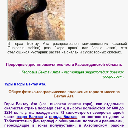
В горах Бектау Ата распространен можжевельник казацкий
(Juniperus sabina) (каз. "кара арша" или "арша казак", это
стелющийся кустарник растет на скалах и сухих горных склонах.
Природные достопримечательности Карагандинской области.
«Геология Бектау Ата - настоящая энциклопедия древних
процессов».
.
Туры в горы Бектау Ата.
Общее физико-географическое положение горного массива
Бектау Ата.
Горы Бектау Ата (каз. высокая святая гора
), как отдельная
скалистая страна посреди степи, высоты колеблются от 600 до
1214 м. н. у. м., находятся в 71 километре от северо-западной
части
озера Балхаш
и
города Балхаш
, на востоке от долины
Табакенттатыр (Кентарлау) с обширными пологими равнинами,
переходящие в зоны полупустыни, в Актогайском районе