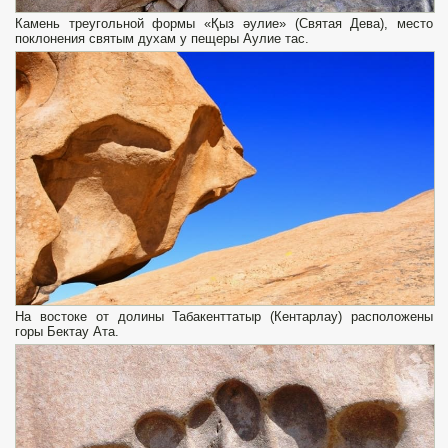
Камень треугольной формы «Қыз әулие» (Святая Дева), место
поклонения святым духам у пещеры Аулие тас.
На востоке от долины Табакенттатыр (Кентарлау) расположены
горы Бектау Ата.