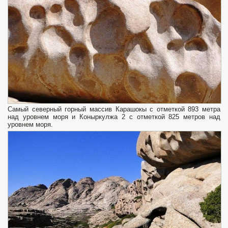
Самый северный горный массив Карашокы с отметкой 893 метра
над уровнем моря и Коныркулжа 2 с отметкой 825 метров над
уровнем моря.