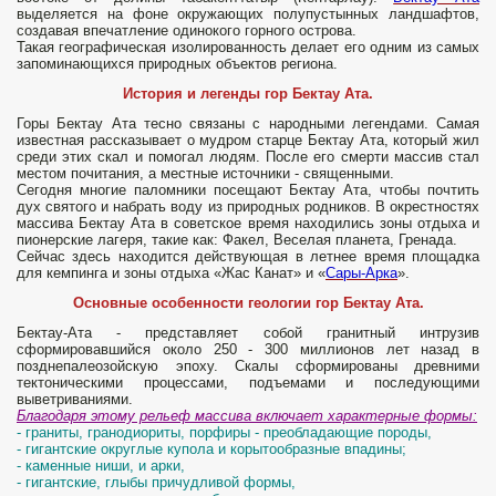
выделяется на фоне окружающих полупустынных ландшафтов,
создавая впечатление одинокого горного острова.
Такая географическая изолированность делает его одним из самых
запоминающихся природных объектов региона.
История и легенды гор Бектау Ата.
Горы Бектау Ата тесно связаны с народными легендами. Самая
известная рассказывает о мудром старце Бектау Ата, который жил
среди этих скал и помогал людям. После его смерти массив стал
местом почитания, а местные источники - священными.
Сегодня многие паломники посещают Бектау Ата, чтобы почтить
дух святого и набрать воду из природных родников. В окрестностях
массива Бектау Ата в советское время находились зоны отдыха и
пионерские лагеря, такие как: Факел, Веселая планета, Гренада.
Сейчас здесь находится действующая в летнее время площадка
для кемпинга и зоны отдыха «Жас Канат» и «
Сары-Арка
».
Основные особенности геологии гор Бектау Ата.
Бектау-Ата - представляет собой гранитный интрузив
сформировавшийся около 250 - 300 миллионов лет назад в
позднепалеозойскую эпоху. Скалы сформированы древними
тектоническими процессами, подъемами и последующими
выветриваниями.
Благодаря этому рельеф массива включает характерные формы:
- граниты, гранодиориты, порфиры - преобладающие породы,
- гигантские округлые купола и корытообразные впадины;
- каменные ниши, и арки,
- гигантские, глыбы причудливой формы,