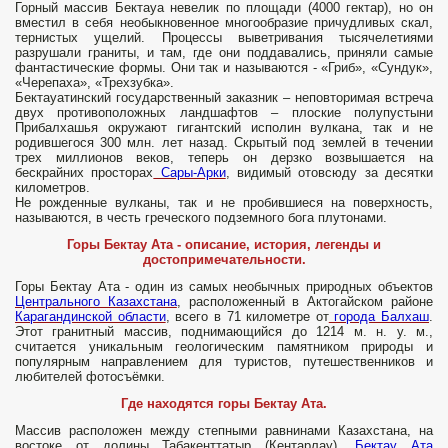
Горный массив Бектауа невелик по площади (4000 гектар), но он
вместил в себя необыкновенное многообразие причудливых скал,
тернистых ущелий. Процессы выветривания тысячелетиями
разрушали граниты, и там, где они поддавались, приняли самые
фантастические формы. Они так и называются - «Гриб», «Сундук»,
«Черепаха», «Трехзубка».
Бектауатинский государственный заказник – неповторимая встреча
двух противоположных ландшафтов – плоские полупустыни
Прибалхашья окружают гигантский исполин вулкана, так и не
родившегося 300 млн. лет назад. Скрытый под землей в течении
трех миллионов веков, теперь он дерзко возвышается на
бескрайних просторах
Сары-Арки
, видимый отовсюду за десятки
километров.
Не рожденные вулканы, так и не пробившиеся на поверхность,
называются, в честь греческого подземного бога плутонами.
Горы Бектау Ата - описание, история, легенды и
достопримечательности.
Горы Бектау Ата - один из самых необычных природных объектов
Центрального Казахстана
, расположенный в Актогайском районе
Карагандинской области
, всего в 71 километре от
города Балхаш
.
Этот гранитный массив, поднимающийся до 1214 м. н. у. м.,
считается уникальным геологическим памятником природы и
популярным направлением для туристов, путешественников и
любителей фотосъёмки.
Где находятся горы Бектау Ата.
Массив расположен между степными равнинами Казахстана, на
востоке от долины Табакенттатыр (Кентарлау).
Бектау Ата