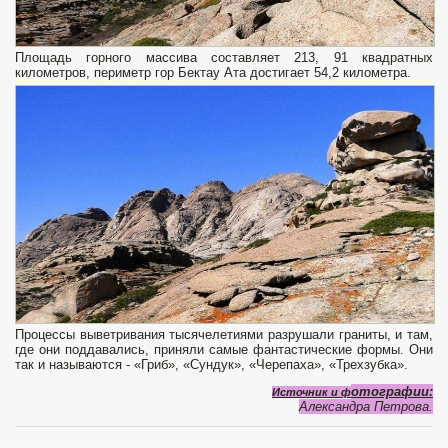
Площадь горного массива составляет 213, 91 квадратных
километров, периметр гор Бектау Ата достигает 54,2 километра.
Процессы выветривания тысячелетиями разрушали граниты, и там,
где они поддавались, приняли самые фантастические формы. Они
так и называются - «Гриб», «Сундук», «Черепаха», «Трехзубка».
отографии:
Источник и ф
Александра Петрова.