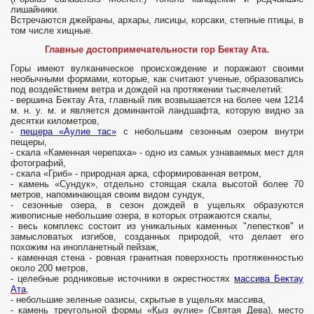
лишайники.
Встречаются джейраны, архары, лисицы, корсаки, степные птицы, в
том числе хищные.
Главные достопримечательности гор Бектау Ата.
Горы имеют вулканическое происхождение и поражают своими
необычными формами, которые, как считают ученые, образовались
под воздействием ветра и дождей на протяжении тысячелетий:
- вершина Бектау Ата, главный пик возвышается на более чем 1214
м. н. у. м. и является доминантой ландшафта, которую видно за
десятки километров,
-
пещера «Аулие тас»
с небольшим сезонным озером внутри
пещеры,
- скала «Каменная черепаха» - одно из самых узнаваемых мест для
фотографий,
- скала «Гриб» - природная арка, сформированная ветром,
- камень «Сундук», отдельно стоящая скала высотой более 70
метров, напоминающая своим видом сундук,
- сезонные озера, в сезон дождей в ущельях образуются
живописные небольшие озера, в которых отражаются скалы,
- весь комплекс состоит из уникальных каменных "лепестков" и
замысловатых изгибов, созданных природой, что делает его
похожим на инопланетный пейзаж,
- каменная стена - ровная гранитная поверхность протяженностью
около 200 метров,
- целебные родниковые источники в окрестностях
массива Бектау
Ата
,
- небольшие зеленые оазисы, скрытые в ущельях массива,
- камень треугольной формы «Қыз әулие» (Святая Дева), место