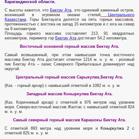
Карагандинской области.
С высоты кажется, что
Бектау Ата
, это одинокий каменный остров,
возникший в огромном океане степей
Центрального
Казахстана
. Горы Бектауата делятся на пять горных массивов,
протяженностью с востока на запад 15 километров и с юга на север
на 9 километров.
Площадь горного массива составляет 213, 91 квадратных
километров, периметр гор
Бектау Ата
достигает 54,2 километра.
Восточный основной горный массив Бектау Ата.
Самый возвышенный, при этом наивысшая точка восточного
массива Бектау Ата достигает отметки 1214 м. н. у. м. - розовый
пик Бектау Ата – оазис Северного Прибалхашья доминирует над
округой.
Центральный горный массив Сарыкулжа
Бектау Ата.
(Каз. - горный архар) с наивысшей отметкой в 1082 м. н. у. м.
Западный массив Коныркулжа Бектау Ата.
(Каз. Коричневый архар) с отметкой в 976 метров над уровнем
моря. Северо-восточный массив Жалтас с наивысшей отметкой 824
м. н. у. м.
Самый северный горный массив Карашокы Бектау Ата.
С отметкой 893 метра над уровнем моря и
Коныркулжа 2
с
отметкой 825 м. н. у. м.