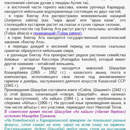
поклонения святым духам у пещеры Аулие тас,
- в восточной части горного массива, южнее урочища Караадыр,
находится небольшое водохранилище состоящее из двух частей,
- в горах Бектау Ата распространен можжевельник казацкий
(Juniperus sabina) (каз. "кара арша" или "арша казак", это
стелющийся кустарник растет на скалах и сухих горных склонах,
- в окрестностях гор Бектау Ата растут растут тюльпаны: алтайский
(Tulipa altaica) и
поникающий (Tulipa patens),
- в горах Бектау Ата находится государственный зоологический
заказник «Бектау Ата»,
- в периоды дождей и весенний период на плоских скальных
гранитах образуются небольшие озера,
- в урочищах Бектау Ата произрастает редкое растение семейства
бобовых - астрагал Кесслера (Astragalus kessleri), который имеет
другое название – китайский женьшень,
- в урочище Карагаш находится мавзолей Шашубая
Кошкарбаева (1865 – 1952 г.г.) - казахского акына, поэта и
композитора, исполняющего свои песни под аккомпанемент
гармони и домбры, заслуженного деятеля искусств Казахской ССР
(1941 г.).
Произведения Шашубая составили книги «Сойле, Шашеке!» (1942 г.)
(с этой фразы, означающей «говори, Шашубай!», акын начинал
свои выступления), «Ак кайын» (1984 г.), а также опубликованы в
сборнике «Айтыс» (1966 г.). На русский язык произведения акына, в
том числе айтысы с его участием, переводил поэт Николай Титов.
В советское время песню Шашубая «Ак кайын» («Белая берёза»)
исполнял Манарбек Ержанов:
«На Кояндинской и Каркаралинской ярмарках он показывал разные
фокусы, стоя скакал на коне, играл на всем скаку на гармони.
Рассказывают, будто Шашубай любил петь стоя на рысившем