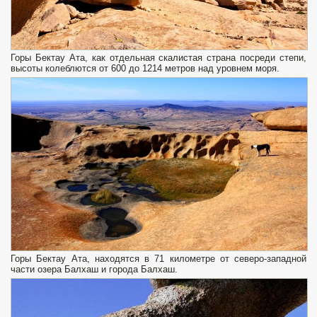
Горы Бектау Ата, как отдельная скалистая страна посреди степи,
высоты колеблются от 600 до 1214 метров над уровнем моря.
Горы Бектау Ата, находятся в 71 километре от северо-западной
части озера Балхаш и города Балхаш.