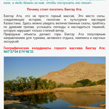
коне, а люди бегали за ним, чтобы послушать его пение».
Почему стоит посетить Бектау Ата.
Бектау Ата, это не просто горный массив. Это место силы,
соединяющее историю, геологию и культурное наследие
Казахстана. Здесь можно увидеть величественные скалы, пройтись
по древним тропам, услышать легенды и насладиться тишиной,
которую нарушает только степной ветер.
Природные объекты делают горы Бектау Ата популярным
направлением для туризма, активного отдыха, кемпинга и научных
экскурсий.
Географические координаты горного массива Бектау Ата:
N47°27'04 E74°46'33