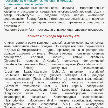
- естественные «чаши», углубления и колодцы,
- гранитные стены и гребни.
Одна из уникальных особенностей массива - многочисленные
каверны и расщелины, созданные многовековой эрозией. Вода и
ветер скульптуры – создали здесь целую «каменную
цивилизацию». Бектау-Ата является ценным объектом для научных
исследований и примером уникального гранитного ландшафта
Казахстана.
Геология Бектау Ата - настоящая энциклопедия древних процессов.
Климaт и природа гор Бектау Ата.
Климат региона резко континентальный: жаркое лето, малоснежная
зима, небольшой объём осадков. Но внутри массива формируется
отдельный микроклимат - здесь прохладнее, а в расщелинах
дольше сохраняется влага. Флора включает полынные степные
сообщества, солянки, ковыль, качим скальный
(Gypsophila rupestris A.Kuprian): солончак бектаутинский
(Galatella bectauatensis Kupr.): фиалка прудовая (Viola stagnina Kit.
ex Schult): желтушник казахстанский
(Erysimum kazachstanicum Botsch.): шлемник тургайский
(Scutellaria turgaica Juz.): (Rindera tetraspis Pall.) риндера
четырёхщитковая: (Rosa spinosissima L.) шиповник колючейший:
(Iris glaucescens) ирис сизоватый, касатик сизоватый:
(Geranium transversale (Kar. & Kir.) герань поперечная:
(Hedysarum bectauatavicum Bajt.) копеечник бектауатавский:
(Tragopogon ruber S.G. Gmel.) козлобородник красный,
козлобородник казахский, Козлобородник казахстанский:
(Halimodendron halodendron (Pall.) чингиль серебристый, чемыш
серебристый: (Salix vinogradovii A.K.) ива Виноградова:
(Populus canadensis Moench.) тополь канадский и редчайшие