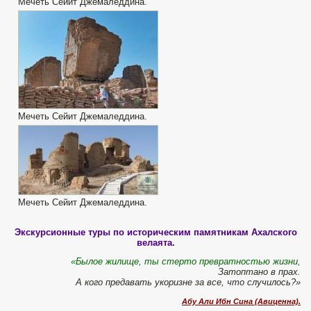
Мечеть Сейит Джемаледдина.
Мечеть Сейит Джемаледдина.
Мечеть Сейит Джемаледдина.
Экскурсионные туры по историческим памятникам Ахалского
велаята.
«Былое жилище, ты стерто превратностью жизни,
Затоптано в прах.
А кого предавать укоризне за все, что случилось?»
Абу Али Ибн Сина (Авиценна).