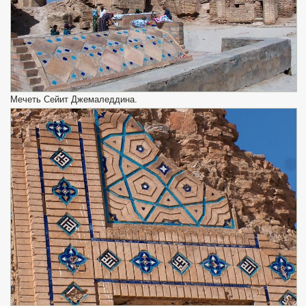
Мечеть Сейит Джемаледдина.