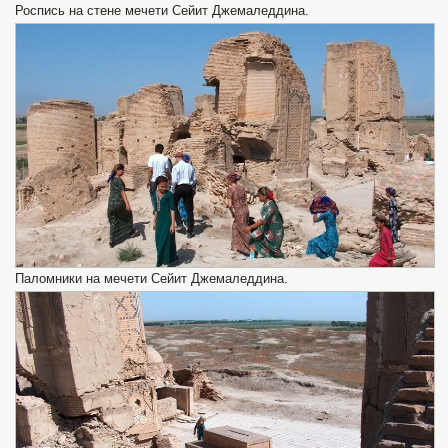
Роспись на стене мечети Сейит Джемаледдина.
Паломники на мечети Сейит Джемаледдина.