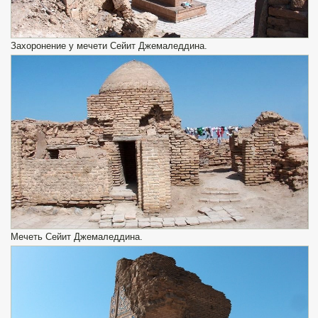
Захоронение у мечети Сейит Джемаледдина.
Мечеть Сейит Джемаледдина.