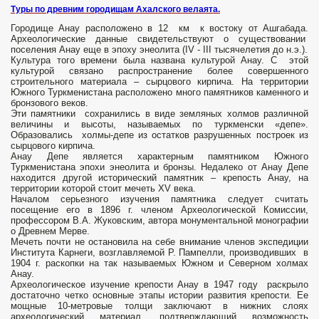
Туры по древним городищам Ахалского велаята.
Городище Анау расположено в 12 км к востоку от Ашгабада.
Археологические данные свидетельствуют о существовании
поселения Анау еще в эпоху энеолита (IV - III тысячелетия до н.э.).
Культура того времени была названа культурой Анау. С этой
культурой связано распространение более совершенного
строительного материала – сырцового кирпича. На территории
Южного Туркменистана расположено много памятников каменного и
бронзового веков.
Эти памятники сохранились в виде земляных холмов различной
величины и высоты, называемых по туркменски «депе».
Образовались холмы-депе из остатков разрушенных построек из
сырцового кирпича.
Анау Депе является характерным памятником Южного
Туркменистана эпохи энеолита и бронзы. Недалеко от Анау Депе
находится другой исторический памятник – крепость Анау, на
территории которой стоит мечеть XV века.
Началом серьезного изучения памятника следует считать
посещение его в 1896 г. членом Археологической Комиссии,
профессором В.А. Жуковским, автора монументальной монографии
о Древнем Мерве.
Мечеть почти не остановила на себе внимание членов экспедиции
Института Карнеги, возглавляемой Р. Пампелли, производивших в
1904 г. раскопки на так называемых Южном и Северном холмах
Анау.
Археологическое изучение крепости Анау в 1947 году раскрыло
достаточно четко основные этапы истории развития крепости. Ее
мощные 10-метровые толщи заключают в нижних слоях
археологический материал, подтверждающий возможность