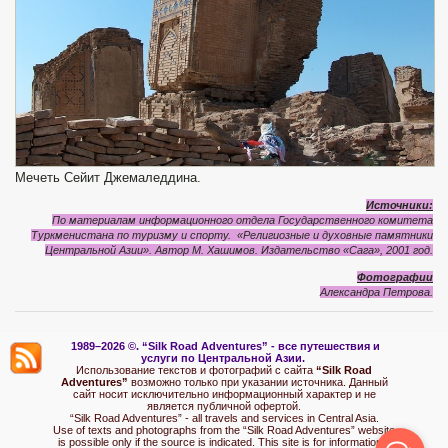
Мечеть Сейит Джемаледдина.
Источники:
По материалам информационного отдела Государственного комитета
Туркменистана по туризму и спорту. «Религиозные и духовные памятники
Центральной Азии». Автор М. Хашимов. Издательство «Сага», 2001 год.
Фотографии
Александра Петрова.
1989–2026 ©.
“Silk Road Adventures” - вс
е путешествия и
услуги по Центральной Азии.
Использование текстов и фотографий с сайта
“Silk Road
Adventures”
возможно только при указании источника. Данный
сайт носит исключительно информационный характер и не
является публичной офертой.
“Silk Road Adventures” - all travels and services in Central Asia.
Use of texts and photographs from the “Silk Road Adventures” website
is possible only if the source is indicated. This site is for informational