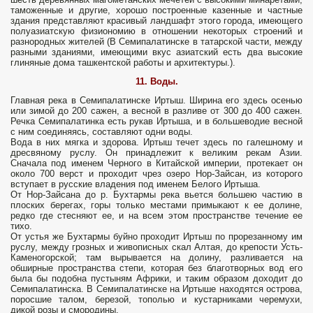
таможенные и другие, хорошо построенные казенные и частные
здания представляют красивый ландшафт этого города, имеющего
полуазиатскую физиономию в отношении некоторых строений и
разнородных жителей (В Семипалатинске в татарской части, между
разными зданиями, имеющими вкус азиатский есть два высокие
глиняные дома ташкентской работы и архитектуры.).
11. Воды.
Главная река в Семипалатинске Иртыш. Ширина его здесь осенью
или зимой до 200 сажен, а весной в разливе от 300 до 400 сажен.
Речка Семипалатинка есть рукав Иртыша, и в большеводие весной
с ним соединяясь, составляют одни воды.
Вода в них мягка и здорова. Иртыш течет здесь по галешному и
дресвяному руслу. Он принадлежит к великим рекам Азии.
Сначала под именем Черного в Китайской империи, протекает он
около 700 верст и проходит чрез озеро Нор-Зайсан, из которого
вступает в русские владения под именем Белого Иртыша.
От Нор-Зайсана до р. Бухтармы река вьется большею частию в
плоских берегах, горы только местами примыкают к ее долине,
редко где стесняют ее, и на всем этом пространстве течение ее
тихо.
От устья же Бухтармы буйно проходит Иртыш по прорезанному им
руслу, между грозных и живописных скал Алтая, до крепости Усть-
Каменогорской; там вырывается на долину, разливается на
обширные пространства степи, которая без благотворных вод его
была бы подобна пустыням Африки, и таким образом доходит до
Семипалатинска. В Семипалатинске на Иртыше находятся острова,
поросшие талом, березой, тополью и кустарниками черемухи,
дикой розы и смородины.