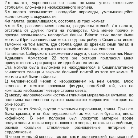
2-я палата, укрепленная со всех четырех углов откосными
столбами, сложена из необожженного кирпича.
3-я палата возвышается наподобие пирамиды, уменьшающейся
мало-помалу в окружности;
4-я палата, развалившаяся, состояла из трех комнат;
5-я и 6-я, развалившиеся палаты, разделены стеной; 7-я палата,
отстояла от других почти на полверсты. Она менее прочих и
прежде возвышалась наподобие башни. Вблизи этих палат были
могилы (При выравнивании места под постройку в Семипалатинске
таможни на том месте, где стояла одна из древних семи палат, в
октябре 1855 года, открыто несколько могильных склепов.
Начальник Сибирского таможенного округа, статский советник Иван
Адамович Армстрoнг 22 того же октября пригласил меня
присутствовать при раскрытии одной из тех могил.
Эта могила была выложена из находящегося в Семипалатинске
глинистого сланца и закрыта большой плитой из того же камня. В
могиле этой были найдены:
1) человеческий череп с изображением на нем белою, алою
зеленою и желтою красками фигуры, подобной той, что на
компасах изображает четыре страны света;
2) между человеческими костями глиняная муравленая бутылка, до
половины наполненная густою смолистою жидкостию, которая на
огне горит;
3) горшок из белой, внутри с черными вкрапинами, глины. При нем
была крышка, и он был муравленый так же, как и бутылка, цвета
кофейного. В нем положен был лоскуток материи вроде
полуатласа и тонкая шерсть какого-то зверка, похожая на соболью,
разные корольки стеклянные разноцветные, янтарные и
сердоликовые;
4) череп молодой коровы, так же, как и человеческий, расписанный