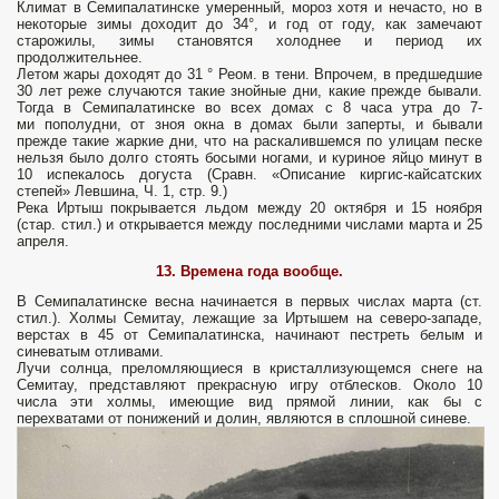
Климат в Семипалатинске умеренный, мороз хотя и нечасто, но в
некоторые зимы доходит до 34°, и год от году, как замечают
старожилы, зимы становятся холоднее и период их
продолжительнее.
Летом жары доходят до 31 ° Реом. в тени. Впрочем, в предшедшие
30 лет реже случаются такие знойные дни, какие прежде бывали.
Тогда в Семипалатинске во всех домах с 8 часа утра до 7-
ми пополудни, от зноя окна в домах были заперты, и бывали
прежде такие жаркие дни, что на раскалившемся по улицам песке
нельзя было долго стоять босыми ногами, и куриное яйцо минут в
10 испекалось догуста (Сравн. «Описание киргис-кайсатских
степей» Левшина, Ч. 1, стр. 9.)
Река Иртыш покрывается льдом между 20 октября и 15 ноября
(стар. стил.) и открывается между последними числами марта и 25
апреля.
13. Времена года вообще.
В Семипалатинске весна начинается в первых числах марта (ст.
стил.). Холмы Семитау, лежащие за Иртышем на северо-западе,
верстах в 45 от Семипалатинска, начинают пестреть белым и
синеватым отливами.
Лучи солнца, преломляющиеся в кристаллизующемся снеге на
Семитау, представляют прекрасную игру отблесков. Около 10
числа эти холмы, имеющие вид прямой линии, как бы с
перехватами от понижений и долин, являются в сплошной синеве.