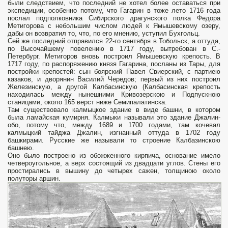
были следствием, что последний не хотел более оставаться при
экспедиции, особенно потому, что Гагарин в тоже лето 1716 года
послал подполковника Сибирского драгунского полка Федора
Метигорова с небольшим числом людей к Ямышевскому озеру,
дабы он возвратил то, что, по его мнению, уступил Бухгольц.
Сей же последний отправился 22-го сентября в Тобольск, а оттуда,
по Высочайшему повелению в 1717 году, вытребован в С.-
Петербург. Метигоров вновь построил Ямышевскую крепость. В
1717 году, по распоряжению князя Гагарина, посланы из Тары, для
постройки крепостей: сын боярский Павел Свиерский, с партиею
казаков, и дворянин Василий Чередов; первый из них построил
Железинскую, а другой Калбасинскую (Калбасинская крепость
находилась между нынешними Кривозерскою и Подпускною
станицами, около 165 верст ниже Семипалатинска.
Там существовало калмыцкое здание в виде башни, в котором
была ламайская кумирня. Калмыки называли это здание Джалин-
обо, потому что, между 1689 и 1700 годами, там кочевал
калмыцкий тайджа Джалин, изгнанный оттуда в 1702 году
башкирами. Русские же называли то строение Калбазинскою
башнею.
Оно было построено из обожженного кирпича, основание имело
четвероугольное, а верх состоящий из двадцати углов. Стены его
простирались в вышину до четырех сажен, толщиною около
полуторы аршин.