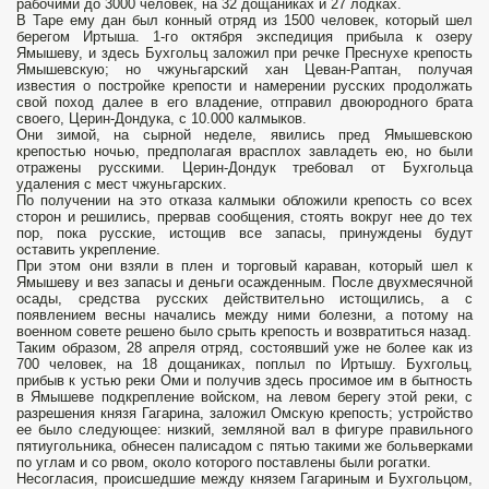
рабочими до 3000 человек, на 32 дощаниках и 27 лодках.
В Таре ему дан был конный отряд из 1500 человек, который шел
берегом Иртыша. 1-го октября экспедиция прибыла к озеру
Ямышеву, и здесь Бухгольц заложил при речке Преснухе крепость
Ямышевскую; но чжуньгарский хан Цеван-Раптан, получая
известия о постройке крепости и намерении русских продолжать
свой поход далее в его владение, отправил двоюродного брата
своего, Церин-Дондука, с 10.000 калмыков.
Они зимой, на сырной неделе, явились пред Ямышевскою
крепостью ночью, предполагая врасплох завладеть ею, но были
отражены русскими. Церин-Дондук требовал от Бухгольца
удаления с мест чжуньгарских.
По получении на это отказа калмыки обложили крепость со всех
сторон и решились, прервав сообщения, стоять вокруг нее до тех
пор, пока русские, истощив все запасы, принуждены будут
оставить укрепление.
При этом они взяли в плен и торговый караван, который шел к
Ямышеву и вез запасы и деньги осажденным. После двухмесячной
осады, средства русских действительно истощились, а с
появлением весны начались между ними болезни, а потому на
военном совете решено было срыть крепость и возвратиться назад.
Таким образом, 28 апреля отряд, состоявший уже не более как из
700 человек, на 18 дощаниках, поплыл по Иртышу. Бухгольц,
прибыв к устью реки Оми и получив здесь просимое им в бытность
в Ямышеве подкрепление войском, на левом берегу этой реки, с
разрешения князя Гагарина, заложил Омскую крепость; устройство
ее было следующее: низкий, земляной вал в фигуре правильного
пятиугольника, обнесен палисадом с пятью такими же больверками
по углам и со рвом, около которого поставлены были рогатки.
Несогласия, происшедшие между князем Гагариным и Бухгольцом,