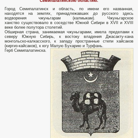
Семипалатинскою областию.
Город Семипалатинск и область, по имени его названная,
находятся на землях, принадлежавших до русского здесь
водворения чжуньгарам (калмыкам). Чжуньгарское
ханство существовало в соседстве Южной Сибири в XVII и XVIII
веке более полутора столетий.
Обширная страна, занимаемая чжуньгарами, имела пределами к
северу Южную Сибирь, к востоку владения Джасакту-хана
монгольско-калкасского, к западу пространные степи хайсаков
(киргиз-кайсаков), к югу Малую Бухарию и Турфань.
Герб Семипалатинска.