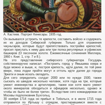
А. Кастеев. Портрет Кенесары. 1935 год.
Он вызывался устроить те крепости, составить войско и содержать
их из доходов Сибирской губернии. Только для отражения
чжуньгаров, которые будут препятствовать постройке крепостей,
просил прислать к нему два или три полка регулярных и уфимских
башкиров (О песочном золоте. Ежемесячные сочинения Миллера,
1860 г. Книг. 1, стр. 7 и 8.).
На это представление сибирского губернатора Государь
собственноручно написал: «Построить город у Ямышева озера и
буде можно и выше, и, построя крепость, идти далее, по той реке
вверх, пока лодки пройти могут и оттоль идти далее до города
Эркети и оным искать овладеть.
Для сего определить солдат 2000 или по нужде 1500, также
сыскать из шведов несколько человек, хотя года на три, которые
умеют инженерства и артиллерию, также кои хотя мало умеют
около минералов обходиться и офицеров несколько, однако ж
чтобы их было не более трети». Вследствие сего командирован из
Москвы подполковник Бухгольц.
30 ноября 1714 года он прибыл в Тобольск, и в июле 1715 года
отправился по Иртышу с отрядом, простиравшимся вместе с