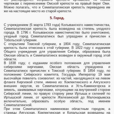
чертежам с перенесением Омской крепости на правый берег Оми.
Можно полагать, что и Семипалатинская крепость переведена им
же на настоящее место из старой крепости.
5. Город.
С учреждением (6 марта 1783 года) Колыванского наместничества,
Семипалатинская крепость была возведена на степень уездного
города. В 1796 г. Колыванское наместничество было уничтожено,
уездный город Семипалатинск был упразднен и причислен к
Тобольской губернии.
С открытием Томской губернии, в 1804 году, Семипалатинская
крепость была отнесена к этой губернии. В 1822 году с изданием
Общего учреждения для управления Сибири, образована была
Омская область и Семипалатинск возведен в окружный город этой
области.
В 1838 году, с изданием особого положения для управления
сибирскими киргизами, Омская область упразднена и
Семипалатинск причислен к Томской губернии. В 1854 году, по
положению Сибирского комитета, Государь Император 19 мая
высочайше повелеть соизволил: из частей, находящихся на левом
фланге Киргизкой степи, именно из: Кокпектинского и Аягузского
внешних округов, из Семипалатинска и Усть-Каменогорска и
земель, занимаемых киргизами, кочующими на внутренней стороне
Сибирской линии, по правую сторону реки Иртыша и селений по
Иртышской линии, от крепости Железинской до Малонарымска
включительно, образовать особую область, под именем
Семипалатинской.
При этом Семипалатинск наименован областным городом, а
станицы Аягузская, Кокпектинская и Копальская возведены на