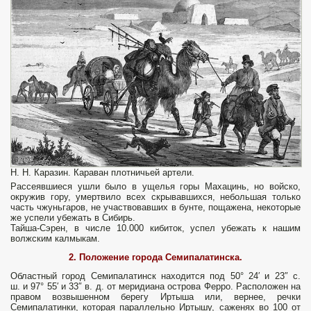
Н. Н. Каразин. Караван плотничьей артели.
Рассеявшиеся ушли было в ущелья горы Махацинь, но войско,
окружив гору, умертвило всех скрывавшихся, небольшая только
часть чжуньгаров, не участвовавших в бунте, пощажена, некоторые
же успели убежать в Сибирь.
Тайша-Сэрен, в числе 10.000 кибиток, успел убежать к нашим
волжским калмыкам.
2. Положение города Семипалатинска.
Областный город Семипалатинск находится под 50° 24′ и 23″ с.
ш. и 97° 55′ и 33″ в. д. от меридиана острова Ферро. Расположен на
правом возвышенном берегу Иртыша или, вернее, речки
Семипалатинки, которая параллельно Иртышу, саженях во 100 от