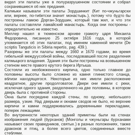
видел эти палаты уже в полуразрушенном состоянии и собрал
сохранившиеся об них предания.
Калмыки называли эти палаты Зордшинкит (Кит по-чжуньгарски
или, вернее, по-тибетски значит монастырь.), потому что будто бы
построены ламою Дорган-Зордшин, который там жил, и что эти
палаты составляли ламайский манастырь. Когда они построены -
определительно не известно.
Миллер нашел в тюменском архиве грамоту царя Михаила
Федоровича, писанную 25 октября 1616 года, в которой
упоминается об этих палатах, под именем каменной мечети (De
scriptis Tanguticis in Sibiria repertis, pag. 439.).
Разорены же эти палаты между 1660 и 1670 годами, во время
гибельной междуусобной войны, последовавшей после разделения
калмыцкого владения. Здания эти были построены на возвышенном
степном месте правого крутого берега Иртыша.
Состояли из необожженного кирпича, одно только главное до
половины высоты было сложено из камня глинистого сланца,
вблизи находящегося. Некоторые из них имели расположение
квадратное, другие продолговатое. Двери они имели с реки,
исключая одного здания, разделенного на две половины, в котором
дверь была с противной стороны.
Окна были посредине каждой стены, по одному, небольшого
размера, узкие. Над дверьми и окнами сводов не было, но верхние
кирпичи и камни поддерживались деревянными перекладами,
поперек лежащими.
Во внутренности некоторых зданий приметны были на стенах
изображения людей (бурханов) (Монголы и чжуньгары бурханами
называют своих праведников, святых.) в разных положениях, также
драконов и птиц, а более всего цветов, соединенных вместе
стеблями.