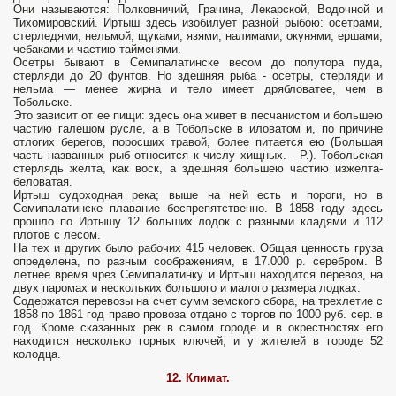
Они называются: Полковничий, Грачина, Лекарской, Водочной и
Тихомировский. Иртыш здесь изобилует разной рыбою: осетрами,
стерледями, нельмой, щуками, язями, налимами, окунями, ершами,
чебаками и частию тайменями.
Осетры бывают в Семипалатинске весом до полутора пуда,
стерляди до 20 фунтов. Но здешняя рыба - осетры, стерляди и
нельма — менее жирна и тело имеет дрябловатее, чем в
Тобольске.
Это зависит от ее пищи: здесь она живет в песчанистом и большею
частию галешом русле, а в Тобольске в иловатом и, по причине
отлогих берегов, поросших травой, более питается ею (Большая
часть названных рыб относится к числу хищных. - Р.). Тобольская
стерлядь желта, как воск, а здешняя большею частию изжелта-
беловатая.
Иртыш судоходная река; выше на ней есть и пороги, но в
Семипалатинске плавание беспрепятственно. В 1858 году здесь
прошло по Иртышу 12 больших лодок с разными кладями и 112
плотов с лесом.
На тех и других было рабочих 415 человек. Общая ценность груза
определена, по разным соображениям, в 17.000 р. серебром. В
летнее время чрез Семипалатинку и Иртыш находится перевоз, на
двух паромах и нескольких большого и малого размера лодках.
Содержатся перевозы на счет сумм земского сбора, на трехлетие с
1858 по 1861 год право провоза отдано с торгов по 1000 руб. сер. в
год. Кроме сказанных рек в самом городе и в окрестностях его
находится несколько горных ключей, и у жителей в городе 52
колодца.
12. Климат.