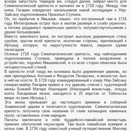
вскоре запустела. Чередов же, следуя далее, избрал место для
Семипалатинской крепости и заложил ее в 1718 году. Между тем
князь Гагарин определил начальником новой экспедиции к Нор-
Зайсану подполковника Прокопья Ступина.
Он, по прибытии в Ямышев, нашел, что построенный там в 1716
году Метигоровым острог был в малом размере и слабо укреплен,
а потому раздвинул правильную крепость полушестиугольником с
двумя больверками.
Вместо земляного вала, он построил высокую деревянную стену
срубом, кругом всей крепости, исключая стороны, прилежащей к
Иртышу, которую, по недоступности берега, закрыли одним
палисадом.
Осенью 1718 года Семипалатинская крепость, под наблюдением
подполковника Ступина, приведена в полное вооружение и
устройство, подобно Ямышевской, и со всех сторон обнесена была
четыреугольной стеной.
В крепости этой тогда же основана была деревянная церковь, во
имя преподобных Антония и Феодосия Печерских, и иконостас был
в ней на холсте. В 1719 году командированный к озеру Нор-Зайсану
генерал-майор Лихарев привез в эту церковь список с чудотворной
иконы Божией Матери Абалацкия (Абалацкий монастырь, откуда
взята Лихаревым икона, находится в 25 верстах от Тобольска
вверх по реке Иртышу.).
Эта икона пребывает до настоящего времени в соборной
Знаменской церкви и почитается чудотворною. Семипалатинская
крепость получила свое название от семи калмыцких каменных
палат, оставленных этим народом.
Палаты заключали в себе буддийско-ламайский монастырь
прежних обитателей чжуньгаров. Там была ламайская кумирня и
кельи лам. В 1734 году известный ученый путешественник Миллер