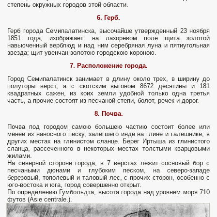
степень окружных городов этой области.
6. Герб.
Герб города Семипалатинска, высочайше утвержденный 23 ноября
1851 года, изображает: на лазоревом поле щита золотой
навьюченный верблюд и над ним серебряная луна и пятиугольная
звезда; щит увенчан золотою городскою короною.
7. Расположение города.
Город Семипалатинск занимает в длину около трех, в ширину до
полуторы верст, а с скотским выгоном 8672 десятины и 181
квадратных сажен, из коих земли удобной только одна третья
часть, а прочие состоят из песчаной степи, болот, речек и дорог.
8. Почва.
Почва под городом самою большею частию состоит более или
менее из наносного песку, залегшего инде на глине и галешнике, в
других местах на глинистом сланце. Берег Иртыша из глинистого
сланца, рассеченного в некоторых местах толстыми кварцовыми
жилами.
На северной стороне города, в 7 верстах лежит сосновый бор с
песчаными дюнами и глубоким песком, на северо-западе
березовый, тополевый и таловый лес, с прочих сторон, особенно с
юго-востока и юга, город совершенно открыт.
По определению Гумбольдта, высота города над уровнем моря 710
футов (Asie centrale.).