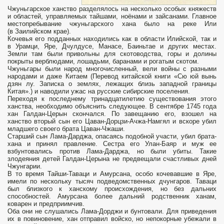
Чжуньгарское ханство разделялось на несколько особых княжеств
и областей, управляемых тайшами, ноёнами и зайсанами. Главное
местопребывание чжуньгарского хана было на реке Или
(в Заилийском крае).
Кочевья его подданных находились как в области Илийской, так и
в Урамци, Яре, Дчулдусе, Манасе, Баиньтае и других местах.
Земли там были привольны для скотоводства, горы и долины
покрыты верблюдами, лошадьми, баранами и рогатым скотом.
Чжуньгары были народ многочисленный, вели войны с разными
народами и даже Китаем (Перевод китайской книги «Сю юй вынь
дзян лу. Записка о землях, лежащих близь западной границы
Китая».) и наводили ужас на русские сибирские поселения.
Переходя к последнему тринадцатилетию существования этого
ханства, необходимо объяснить следующее. В сентябре 1745 года
хан Галдан-Церын скончался. По завещанию его, взошел на
ханство вторый сын его Цаван-Дорцзи-Ачжа-Намгял и вскоре убил
младшего своего брата Цаван-Чжаши.
Старший сын Лама-Дарджа, опасаясь подобной участи, убил брата-
хана и принял правление. Сестра его Улан-Баяр и муж ее
взбунтовались против Лама-Дарджа, но были убиты. Такие
злодеяния детей Галдан-Церына не предвещали счастливых дней
Чжунгарии.
В то время Тайши-Тавaци и Амурсана, особо кочевавшие в Яре,
имели по нескольку тысяч подведомственных дчунгаров. Таваци
был близкого к ханскому происхождения, но без дальних
способностей. Амурсана более дальний родственник ханам,
коварен и предприимчив.
Оба они не слушались Лама-Дорджи и бунтовали. Для приведения
их в повиновение, хан отправил войско, но непокорные убежали в