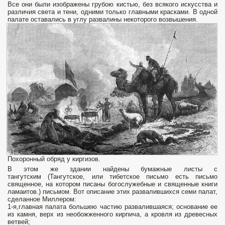
Все они были изображены грубою кистью, без всякого искусства и
различия света и тени, одними только главными красками. В одной
палате оставались в углу развалины некоторого возвышения.
Похоронный обряд у киргизов.
В этом же здании найдены бумажные листы с
тангутским (Тангутское, или тибетское письмо есть письмо
священное, на котором писаны богослужебные и священные книги
ламaитов.) письмом. Вот описание этих развалившихся семи палат,
сделанное Миллером:
1-я,главная палата большею частию развалившаяся; основание ее
из камня, верх из необожженного кирпича, а кровля из древесных
ветвей;