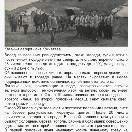
Казачьи лагеря близ Кокчетава.
Вслед за весенним равноденствием, галки, лебеди, гуси и утки в
постепенном порядке летят на север, для оплодотворения. Около
25 числа тепло иногда доходит в полдень до +20°, улицы везде
сухи и даже с пылью.
Обыкновенно в первых числах апреля падают первые дожди, но
они бывают и гораздо ранее. На местах сыроватых и более
подверженных действию солнечных лучей является зелень.
Луговые края, прилежащие к воде, разрисовываются свежей
зеленой полосою. Темно-зеленая хвоя на ветвях сосен зеленеет
нежнее с корня игол. Около 10 числа начинается пашня под посев
ярового хлеба, во второй половине месяца сеют сначала овес,
потом рожь и пшеницу.
Около 20 числа луга зеленеют и пестреют полевыми цветами, лист
на березе распускается, черемуха цветет. После 20 числа
начинается посадка в огороде. В первой половине мая утренники
бывают холодные, береза, тополь, рябина и боярышник совершенно
одеты листом, во второй половине шиповник и акация уже в цвету.
В первой половине июня начинают косить понемногу траву на