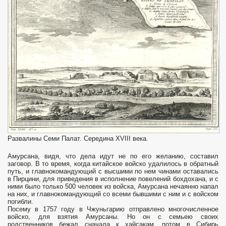
Развалины Семи Палат. Середина XVIII века.
Амурсана, видя, что дела идут не по его желанию, составил
заговор. В то время, когда китайское войско удалилось в обратный
путь, и главнокомандующий с высшими по нем чинами оставались
в Пирцини, для приведения в исполнение повелений бохдохана, и с
ними было только 500 человек из войска, Амурсана нечаянно напал
на них, и главнокомандующий со всеми бывшими с ним и с войском
погибли.
Посему в 1757 году в Чжуньгарию отправлено многочисленное
войско, для взятия Амурсаны. Но он с семьею своих
родственников бежал сначала к хайсакам, потом в Сибирь