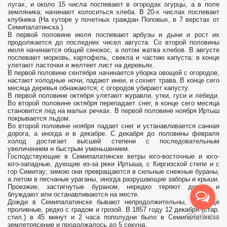
лугах, и около 15 числа поспевают в огородах огурцы, а в поле
земляника; начинают колоситься хлеба. В 20-х числах поспевает
клубника (На хуторе у почетных граждан Поповых, в 7 верстах от
Семипалатинска.).
В первой половине июля поспевают арбузы и дыни и рост их
продолжается до последних чисел августа. Со второй половины
июля начинается общий сенокос, а потом жатва хлебов. В августе
поспевают морковь, картофель, свекла и частию капуста; в конце
улетают ласточки и желтеет лист на деревьях.
В первой половине сентября начинается уборка овощей с огородов,
настают холодные ночи, падают инеи, и сохнет трава. В конце сего
месяца деревья обнажаются; с огородов убирают капусту.
В первой половине октября улетают журавли, утки, гуси и лебеди.
Во второй половине октября перепадает снег, в конце сего месяца
становится лед на малых речках. В первой половине ноября Иртыш
покрывается льдом.
Во второй половине ноября падает снег и устанавливается санная
дорога, а иногда и в декабре. С декабря до половины февраля
холод достигает высшей степени с последовательным
увеличением и быстрым уменьшением.
Господствующие в Семипалатинске ветры юго-восточные и юго-
юго-западные, дующие из-за реки Иртыша, с Киргизской степи и с
гор Семитау; зимою они превращаются в сильные снежные бураны,
а летом в песчаные ураганы, иногда разрушающие заборы и крыши.
Проезжие, застигнутые бураном, нередко теряют дорогу и
блуждают или останавливаются на месте.
Дожди в Семипалатинске бывают непродолжительны, но чаще
проливные, редко с градом и грозой. В 1857 году 12 декабря (стар.
стил.) в 45 минут и 2 часа пополудни было в Семипалатинске
землетрясение и продолжалось до 5 секунд.