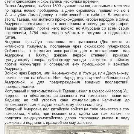
степи хайсакские и скрывались несколько времени.
Потом Амурсана, выбрав 1500 лучших воинов, окольными местами
по горам, ночью пробираясь, а днем скрываясь, пришел ночью в
Или и убил Лама-Дарджу в собственной его кибитке. Вследствие
этого, Таваци, как знатного происхождения, избран народом в ханы.
Амурсана противился и его повелениям и возмущал чжуньгаров.
Таваци отправил против него войско; но Амурсана со всем своим
поколением, 1754 года, успел убежать и вступил в подданство
Китая.
Богдохан Цянь-Лун пожаловал его цын-ваном (Два листа из
китайского трибунала, посланные чрез сибирского губернатора
Соймонова, в коллегию иностранных дел о доставлении тела
Амурсаны в Кяхту.) (князем первой степени), приказал
гуандунскому генерал-губернатору Баньди выступить с войском
против Чжуньгарии и определил ему помощником и вожатым
Амурсану.
Войско чрез Баргол, или Чебень-си-фу, и Урумци, или Ди-хуа-чжеу,
прямо пошло на область Или. Народ дчуньгарский, обольщенный
Амурсаной, и для предупреждения вредных последствий,
передавался им.
Испуганный и легкомысленный Таваци бежал в бухарский город Уш,
надеясь на облагодетельствованного им тамошнего правителя
Хадиша; но сей угостил хана охмеляющими напитками до
изнеможения сил и выдал китайскому военачальнику.
Коварный Амурсана вел китайское войско на свое отечество в том
намерении, чтобы, при помощи его, сделаться там ханом, но
политика манджуро-китайского двора сокровенно имела в виду
усмирить и подчинить враждебное ему ханство.