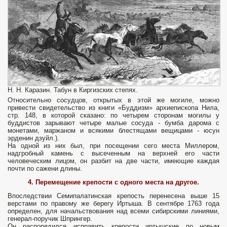
Н. Н. Каразин. Табун в Киргизских степях.
Относительно сосудцов, открытых в этой же могиле, можно
привести свидетельство из книги «Буддизм» архиепископа Нила,
стр. 148, в которой сказано: по четырем сторонам могилы у
буддистов зарывают четыре малые сосуда - бумба дарома с
монетами, маржаном и всякими блестящами вещицами - юсун
эрденин дзуйл.).
На одной из них был, при посещении сего места Миллером,
надгробный камень с высеченным на верхней его части
человеческим лицом, он разбит на две части, имеющие каждая
почти по сажени длины.
4. Перемещение крепости с одного места на другое.
Впоследствии Семипалатинская крепость перенесена выше 15
верстами по правому же берегу Иртыша. В сентябре 1763 года
определен, для начальствования над всеми сибирскими линиями,
генерал-поручик Шпрингер.
Он распорядился исправить крепости иртышские по новым