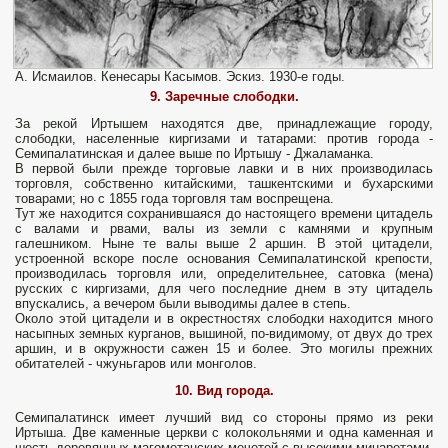
А. Исмаилов. Кенесары Касымов. Эскиз. 1930-е годы.
9. Заречные слободки.
За рекой Иртышем находятся две, принадлежащие городу,
слободки, населенные киргизами и татарами: против города -
Семипалатинская и далее выше по Иртышу - Джаламанка.
В первой были прежде торговые лавки и в них производилась
торговля, собственно китайскими, ташкентскими и бухарскими
товарами; но с 1855 года торговля там воспрещена.
Тут же находится сохранившаяся до настоящего времени цитадель
с валами и рвами, валы из земли с камнями и крупным
галешником. Ныне те валы выше 2 аршин. В этой цитадели,
устроенной вскоре после основания Семипалатинской крепости,
производилась торговля или, определительнее, сатовка (мена)
русских с киргизами, для чего последние днем в эту цитадель
впускались, а вечером были выводимы далее в степь.
Около этой цитадели и в окрестностях слободки находится много
насыпных земных курганов, вышиной, по-видимому, от двух до трех
аршин, и в окружности сажен 15 и более. Это могилы прежних
обитателей - чжуньгаров или монголов.
10. Вид города.
Семипалатинск имеет лучший вид со стороны прямо из реки
Иртыша. Две каменные церкви с колокольнями и одна каменная и
шесть деревянных магометанских мечетей с высокими минаретами,