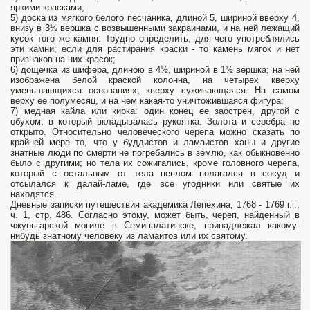
яркими красками;
5) доска из мягкого белого песчаника, длиной 5, шириной вверху 4,
внизу в 3½ вершка с возвышенными закраинами, и на ней лежащий
кусок того же камня. Трудно определить, для чего употреблялись
эти камни; если для растирания краски - то камень мягок и нет
признаков на них красок;
6) дощечка из шифера, длиною в 4½, шириной в 1½ вершка; на ней
изображена белой краской колонна, на четырех кверху
уменьшающихся основаниях, кверху суживающаяся. На самом
верху ее полумесяц, и на нем какая-то уничтожившаяся фигура;
7) медная кайла или кирка: один конец ее заострен, другой с
обухом, в который вкладывалась рукоятка. Золота и серебра не
открыто. Относительно человеческого черепа можно сказать по
крайней мере то, что у буддистов и ламаистов ханы и другие
знатные люди по смерти не погребались в землю, как обыкновенно
было с другими; но тела их сожигались, кроме головного черепа,
который с остальным от тела пеплом полагался в сосуд и
отсылался к далай-ламе, где все угодники или святые их
находятся.
Дневные записки путешествия академика Лепехина, 1768 - 1769 г.г.,
ч. 1, стр. 486. Согласно этому, может быть, череп, найденный в
чжуньгарской могиле в Семипалатинске, принадлежал какому-
нибудь знатному человеку из ламaитов или их святому.