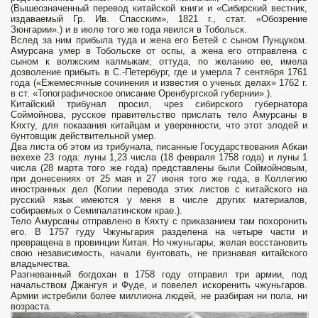
(Вышеозначенный перевод китайской книги и «Сибирский вестник,
издаваемый Гр. Ив. Спасским», 1821 г., стат. «Обозрение
Зюнгарии».) и в июле того же года явился в Тобольск.
Вслед за ним прибыла туда и жена его Бетей с сыном Пунцуком.
Амурсана умер в Тобольске от оспы, а жена его отправлена с
сыном к волжским калмыкам; оттуда, по желанию ее, имела
дозволение прибыть в С.-Петербург, где и умерла 7 сентября 1761
года («Ежемесячные сочинения и известия о ученых делах» 1762 г.
в ст. «Топографическое описание Оренбургской губернии».).
Китайский трибунал просил, чрез сибирского губернатора
Соймойнова, русское правительство прислать тело Амурсаны в
Кяхту, для показания китайцам и уверенности, что этот злодей и
бунтовщик действительной умер.
Два листа об этом из трибунала, писанные Государствования Абкаи
вехехе 23 года: луны 1,23 числа (18 февраля 1758 года) и луны 1
числа (28 марта того же года) представлены были Соймойновым,
при донесениях от 25 мая и 27 июня того же года, в Коллегию
иностранных дел (Копии перевода этих листов с китайского на
русский язык имеются у меня в числе других материалов,
собираемых о Семипалатинском крае.).
Тело Амурсаны отправлено в Кяхту с приказанием там похоронить
его. В 1757 гуду Чжуньгария разделена на четыре части и
превращена в провинции Китая. Но чжуньгары, желая восстановить
свою независимость, начали бунтовать, не признавая китайского
владычества.
Разгневанный богдохан в 1758 году отправил три армии, под
начальством Джангуя и Фуде, и повелел искоренить чжуньгаров.
Армии истребили более миллиона людей, не разбирая ни пола, ни
возраста.