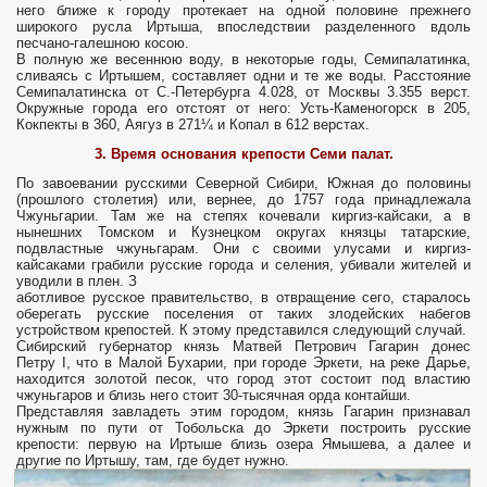
него ближе к городу протекает на одной половине прежнего
широкого русла Иртыша, впоследствии разделенного вдоль
песчано-галешною косою.
В полную же весеннюю воду, в некоторые годы, Семипалатинка,
сливаясь с Иртышем, составляет одни и те же воды. Расстояние
Семипалатинска от С.-Петербурга 4.028, от Москвы 3.355 верст.
Окружные города его отстоят от него: Усть-Каменогорск в 205,
Кокпекты в 360, Аягуз в 271¼ и Копал в 612 верстах.
3. Время основания крепости Семи палат.
По завоевании русскими Северной Сибири, Южная до половины
(прошлого столетия) или, вернее, до 1757 года принадлежала
Чжуньгарии. Там же на степях кочевали киргиз-кайсаки, а в
нынешних Томском и Кузнецком округах князцы татарские,
подвластные чжуньгарам. Они с своими улусами и киргиз-
кайсаками грабили русские города и селения, убивали жителей и
уводили в плен. З
аботливое русское правительство, в отвращение сего, старалось
оберегать русские поселения от таких злодейских набегов
устройством крепостей. К этому представился следующий случай.
Сибирский губернатор князь Матвей Петрович Гагарин донес
Петру I, что в Малой Бухарии, при городе Эркети, на реке Дарье,
находится золотой песок, что город этот состоит под властию
чжуньгаров и близь него стоит 30-тысячная орда контайши.
Представляя завладеть этим городом, князь Гагарин признавал
нужным по пути от Тобольска до Эркети построить русские
крепости: первую на Иртыше близь озера Ямышева, а далее и
другие по Иртышу, там, где будет нужно.