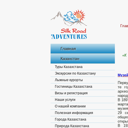
Гла
Главная
«К
Казахстан
Туры Казахстана
Экскурсии по Казахстану
Музей
Лыжные курорты
Перву
Гостиницы Казахстана
те г
архео
Визы и регистрация
народ
Наши услуги
В 189
март
О нашей компании
музея
29 с
Полезная информация
общес
Города Казахстана
откры
В 19
Природа Казахстана