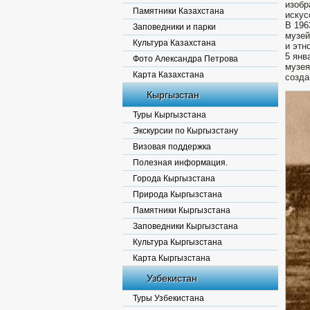
изобр
Памятники Казахстана
искус
В 196
Заповедники и парки
музей
Культура Казахстана
и этн
5 янв
Фото Александра Петрова
музея
Карта Казахстана
созда
Кыргызстан
Туры Кыргызстана
Экскурсии по Кыргызстану
Визовая поддержка
Полезная информация.
Города Кыргызстана
Природа Кыргызстана
Памятники Кыргызстана
Заповедники Кыргызстана
Культура Кыргызстана
Карта Кыргызстана
Узбекистан
Туры Узбекистана