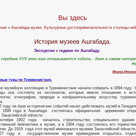
Вы здесь
вная
»
Ашгабада музеи. Культурные достопримечательности столицы ней
История музеев Ашгабада.
Экскурсии с гидами по Ашгабаду.
середине XVII века ноги отказываются ходить - даже в самом интер
м
Янина Ипохор
ные туры по Туркменистану.
ю музейную коллекцию в Туркменистане начали собирать в 1894 году. 
оды она состояла из экспонатов, которые имели отношение к исто
логии, этнографии, природе и изобразительному искусству туркмен
а.
7 году на базе исторических событий начал действовать музей в Геокдеп
а 1899 года в Ашхабаде состоялась официальная церемония откр
 Закаспийской области.
ентября 1902 года началось строительство специального здания
твенной библиотеки и музея, а в 1904 году состоялось его торжеств
тие. До 1919 года этот музей именовался музеем Закаспийской области
27 году в государственном музее краеведения открылось отдел