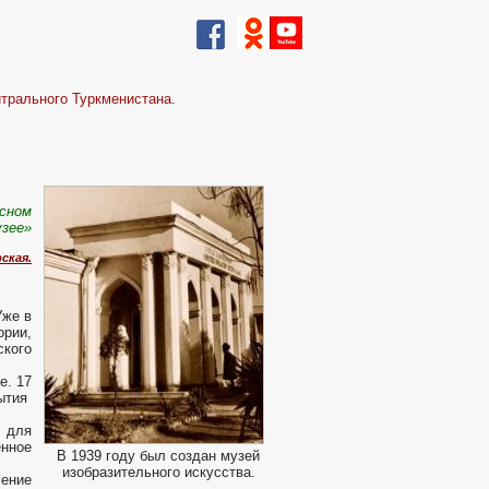
трального Туркменистана.
есном
узее»
ская.
Уже в
рии,
ского
е. 17
ытия
 для
енное
В 1939 году был создан музей
.
изобразительного искусства.
ение