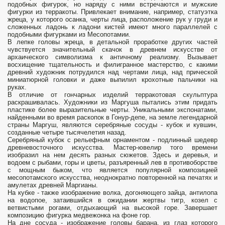
подобных фигурок, но наряду с ними встречаются и мужские
фигурки из терракоты. Привлекает внимание, например, статуэтка
жреца, у которого осанка, черты лица, расположение рук у груди и
сложенных ладонь к ладони кистей имеют много параллелей с
подобными фигурками из Месопотамии.
В лепке головы жреца, в детальной проработке других частей
чувствуется значительный скачок в древнем искусстве от
архаического символизма к античному реализму. Вызывает
восхищение тщательность и филигранное мастерство, с какими
древний художник потрудился над чертами лица, над прической
миниатюрной головки и даже выпилил крохотные пальчики на
руках.
В отличие от гончарных изделий терракотовая скульптура
раскрашивалась. Художники из Маргуша пытались этим придать
пластике более выразительные черты. Уникальными экспонатами,
найденными во время раскопок в Гонур-депе, на земле легендарной
страны Маргуш, являются серебряные сосуды - кубок и кувшин,
созданные четыре тысячелетия назад.
Серебряный кубок с рельефным орнаментом - подлинный шедевр
древневосточного искусства. Мастер-ювелир того времени
изобразил на нем десять разных сюжетов. Здесь и деревья, и
водоем с рыбами, горы и цветы, разъяренный лев в противоборстве
с мощным быком, что является популярной композицией
месопотамского искусства, неоднократно повторенной на печатях и
амулетах древней Маргианы.
На кубке - также изображение волка, догоняющего зайца, антилопа
на водопое, затаившийся в ожидании жертвы тигр, козел с
ветвистыми рогами, отдыхающий на высокой горе. Завершает
композицию фигурка медвежонка на фоне гор.
На дне сосуда - изображение головы барана, из глаз которого