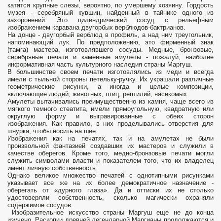
катятся крупные слезы, вероятно, по умершему хозяину. Гордость
музея - серебряный кувшин, найденный в тайнике одного из
захоронений. Это цилиндрический сосуд с рельефным
изображением каравана двугорбых верблюдов-бактрианов.
На донце - двугорбый верблюд в профиль, а над ним треугольник,
напоминающий лук. По предположению, это фирменный знак
(тамга) мастера, изготовлявшего сосуды. Медные, бронзовые,
серебряные печати и каменные амулеты - пожалуй, наиболее
информативная часть культурного наследия страны Маргуш.
В большинстве своем печати изготовлялись из меди и всегда
имели с тыльной стороны петельку-ручку. Их украшали различные
геометрические рисунки, а иногда и целые композиции,
включающие людей, животных, птиц, рептилий, насекомых.
Амулеты вытачивались преимущественно из камня, чаще всего из
мягкого темного стеатита, имели прямоугольную, квадратную или
округлую форму и выгравированные с обеих сторон
изображения. Как правило, в них проделывались отверстия для
шнурка, чтобы носить на шее.
Изображения как на печатях, так и на амулетах не были
произвольной фантазией создавших их мастеров и служили в
качестве оберегов. Кроме того, медно-бронзовые печати могли
служить символами власти и показателем того, что их владелец
имеет личную собственность.
Однако великое множество печатей с однотипными рисунками
указывает все же на их более демократичное назначение -
оберегать от «дурного глаза». Да и оттиски их не столько
удостоверяли собственность, сколько магически охраняли
содержимое сосудов.
Изобразительное искусство страны Маргуш еще не до конца
изучено. Раскопки древней легендарной Маргианы продолжаются и