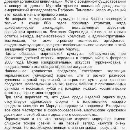
древнемаргианской цивилизации. Хотя о возможном существовании
к северу от дельты Мургаба древних поселений догадывался
американский исследователь Рафаэль Пампелли, бегло изучавший
этот оазис в начале прошлого века.
Но всерьез о маргианской культуре эпохи бронзы заговорили
только в конце 80-х годов прошлого столетия, когда
археологическая экспедиция, возглавляемая известным
российским археологом Виктором Сарианиди, выявила не только
остатки некогда величественных храмовых и административных
комплексов, но также огромное количество артефактов,
свидетельствующих о расцвете изобразительного искусства в этой
загадочной стране под названием Маргуш.
Часть образцов маргианской культуры, обнаруженных при
раскопках древней страны, переданы в открывшийся в феврале
2005 года Музей изобразительных искусств Туркменистана и
представлены в экспозиции «Древнее искусство».
Наибольшее количество предметов составляет коллекция
керамических (гончарных) изделий. Это и разных размеров
кувшины с узкой горловиной, и огромные хумы для хранения
продуктов, всевозможные чашки, миски, чайники с оригинальными
ручками и носиками, кубки на изящных ножках, косметические
флаконы, вазы и многое другое.
При этом поражает то, что даже среди изделий одного вида
отсутствуют одинаковые формы - к изготовлению каждого
предмета мастера из Маргуша подходили творчески. Вкладывая
все свое мастерство в формообразование, маргушские художники
достигали в этой области идеального совершенства.
Поразительно и то, что гончарные изделия маргушцев имеют
слишком тонкие стенки и на первый взгляд кажутся очень
хрупкими. Но высококачественная глиняная масса - результат, по-