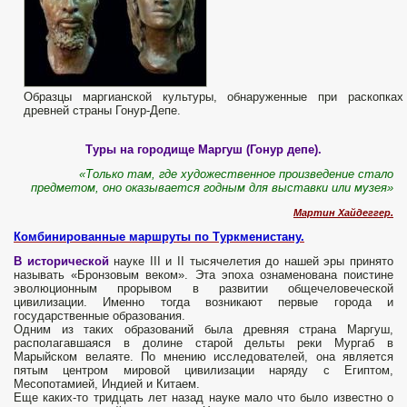
Образцы маргианской культуры, обнаруженные при раскопках
древней страны Гонур-Депе.
Туры на городище Маргуш (Гонур депе).
«Т
олько там, где художественное произведение стало
предметом, оно оказывается годным для выставки или музея»
Мартин Хайдеггер.
Комбинированные маршруты по Туркменистану.
В исторической
науке III и II тысячелетия до нашей эры принято
называть «Бронзовым веком». Эта эпоха ознаменована поистине
эволюционным прорывом в развитии общечеловеческой
цивилизации. Именно тогда возникают первые города и
государственные образования.
Одним из таких образований была древняя страна Маргуш,
располагавшаяся в долине старой дельты реки Мургаб в
Марыйском велаяте. По мнению исследователей, она является
пятым центром мировой цивилизации наряду с Египтом,
Месопотамией, Индией и Китаем.
Еще каких-то тридцать лет назад науке мало что было известно о