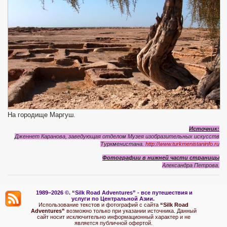
На городище Маргуш.
Источник:
Дженнет Каранова, заведующая отделом Музея изобразительных искусств
Туркменистана.
http://www.turkmenistaninfo.ru
Фотографии в нижней части страницы
Александра Петрова.
1989–2026 ©.
“Silk Road Adventures” - вс
е путешествия и
услуги по Центральной Азии.
Использование текстов и фотографий с сайта
“Silk Road
Adventures”
возможно только при указании источника. Данный
сайт носит исключительно информационный характер и не
является публичной офертой.