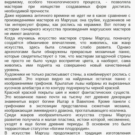
видимому, особого технологического процесса, - позволяла
мастерам при изяществе создаваемых форм достигать
необходимой прочности.
Даже керамика античного времени не идет ни в какое сравнение с
произведениями мастеров из Маргуша: она грубее, художников не
так интересуют формы, как роспись на керамике. Вот потому в
истории гончарного искусства произведения маргушских мастеров
не имеют аналогов.
Когда изучаешь искусство мастеров страны Маргуш, поначалу
создаётся обманчивое впечатление, что живопись, как жанр
искусства, здесь была слишком слабо развита. Однако
археологами были обнаружены прекрасные мозаичные панно,
которые свидетельствуют о том, что мастерам загадочной страны
не просто не было чуждо восприятие цвета, а наоборот, сама
живопись ими поднята на совершенно новый качественный
уровень.
Художники не только расписывают стены, а комбинируют роспись с
мозаикой. Это хорошо видно на найденных остатках панно с
изображениями грифонов. Крылатые львы набраны из вырезанных
кусочков алебастра и по контуру подчеркнуты черной краской.
Красной краской покрыты шея и живот фантастических существ.
Это мозаичное панно почти на тысячу лет древнее декорации
знаменитых ворот богини Иштар в Вавилоне. Кроме панели с
грифонами в экспозиции представлена сюжетная мозаика,
изображающая змеевидного дракона, проглатывающего козленка.
Среди жанров изобразительного искусства страны Маргуш
развитие получила и малая пластика, истоки которой, несомненно,
уходят в еще более древние периоды. В основном это были
терракотовые статуэтки «богини плодородия».
В искусстве Маргуш продолжается традиция изготовления