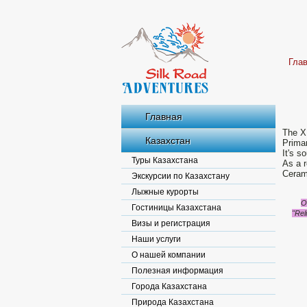
Гла
Главная
The XI
Казахстан
Primar
It's s
Туры Казахстана
As a r
Ceram
Экскурсии по Казахстану
Лыжные курорты
O
Гостиницы Казахстана
"Rel
Визы и регистрация
Наши услуги
О нашей компании
Полезная информация
Города Казахстана
Природа Казахстана