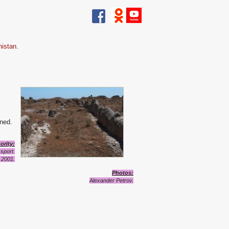
istan.
ened.
ority
:
sport.
 2001.
Photos:
Alexander Petrov.