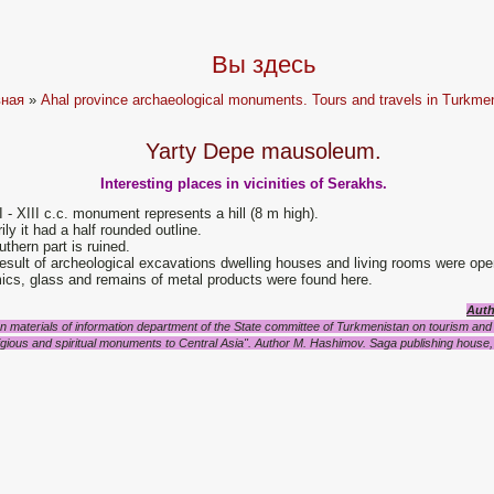
Вы здесь
вная
»
Ahal province archaeological monuments. Tours and travels in Turkmen
Yarty Depe mausoleum.
Interesting places in vicinities of Serakhs.
 - XIII c.c. monument represents a hill (8 m high).
ily it had a half rounded outline.
outhern part is ruined.
esult of archeological excavations dwelling houses and living rooms were op
ics, glass and remains of metal products were found here.
Auth
n materials of information department of the State committee of Turkmenistan on tourism and 
igious and spiritual monuments to Central Asia". Author M. Hashimov.
Saga publishing house,