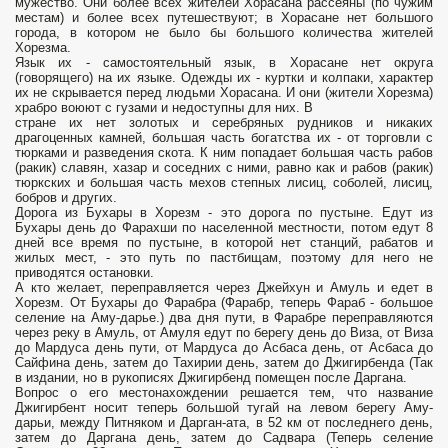
мужество. Они более всех жителей Хорасана рассеяны (по чужим
местам) и более всех путешествуют; в Хорасане нет большого
города, в котором не было бы большого количества жителей
Хорезма.
Язык их - самостоятельный язык, в Хорасане нет округа
(говорящего) на их языке. Одежды их - куртки и колпаки, характер
их не скрывается перед людьми Хорасана. И они (жители Хорезма)
храбро воюют с гузами и недоступны для них. В
стране их нет золотых и серебряных рудников и никаких
драгоценных камней, большая часть богатства их - от торговли с
тюрками и разведения скота. К ним попадает большая часть рабов
(ракик) славян, хазар и соседних с ними, равно как и рабов (ракик)
тюркских и большая часть мехов степных лисиц, соболей, лисиц,
бобров и других.
Дорога из Бухары в Хорезм - это дорога по пустыне. Едут из
Бухары день до Фарахши по населенной местности, потом едут 8
дней все время по пустыне, в которой нет станций, рабатов и
жилых мест, - это путь по пастбищам, поэтому для него не
приводятся остановки.
А кто желает, переправляется через Джейхун и Амуль и едет в
Хорезм. От Бухары до Фарабра (Фарабр, теперь Фараб - большое
селение на Аму-дарье.) два дня пути, в Фарабре переправляются
через реку в Амуль, от Амуля едут по берегу день до Виза, от Виза
до Мардуса день пути, от Мардуса до Асбаса день, от Асбаса до
Сайфина день, затем до Тахирии день, затем до Джигирбенда (Так
в издании, но в рукописях Джигирбенд помещен после Даргана.
Вопрос о его местонахождении решается тем, что название
Джигирбент носит теперь большой тугай на левом берегу Аму-
дарьи, между Питняком и Дарган-ата, в 52 км от последнего день,
затем до Даргана день, затем до Садвара (Теперь селение