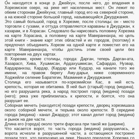
Он находится в конце р. Джейхун, после него, до впадения в
Хорезмское озеро, на реке нет населенных мест. Он лежит по
обеим сторонам Джейхуна; главный город его на северной стороне,
а на южной стороне большой город, называющийся Джурджания.
Это самый большой, город в Хорезме, после столицы; он - место
торговли с гузами, и оттуда отправляются караваны в Джурджан, к
хазарам, и в Хорасан. Следовало бы нарисовать половину Хорезма
на карте Хорасана, а половину на карте Мавераннахра, но цель
этой книги - знание карт этих областей и их городов, (поэтому) я
предпочел объединить Хорезм на одной карте и поместил его на
карте Мавераннахра, чтобы достичь этим своей цели без
повторения на двух картах.
В Хорезме, кроме столицы, города: Дарган, теперь Дарган-ата,
Хазарасп, Хива, Хушмисан, Ардахушмисан, Сафардаз, Нузвар,
Кардаранхош, Кардар, (Кардар или Курдэр, на канале того же
имени, на правом берегу Аму-дарьи, ниже современного
Ходжейли селение Баратегин, Мазминия и Джурджания.
Столица его называется по-хорезмийски Кас, в ней есть
крепость, которая не обитаема. В ней был (старый) город (медина),
но его разрушила река, а народ построил город (медина) позади
(него); река уже приблизилась к крепости, и боятся, что она
разрушит ее.
Соборная мечеть (находится) позади крепости, дворец хорезмшаха
около соборной мечети, и тюрьма около крепости. В середине
города (медина) - канал Джардур; этот канал делит город (медина)
и рынок на две части.
Длина его (города) около трети фарсаха при такой же (ширине).
Что касается ворот, то часть города (медина) разрушилась, и
ворота исчезли в разрушенной части, а остающееся построено
позади того, что разрушено на реке. Начало пределов Хорезма со