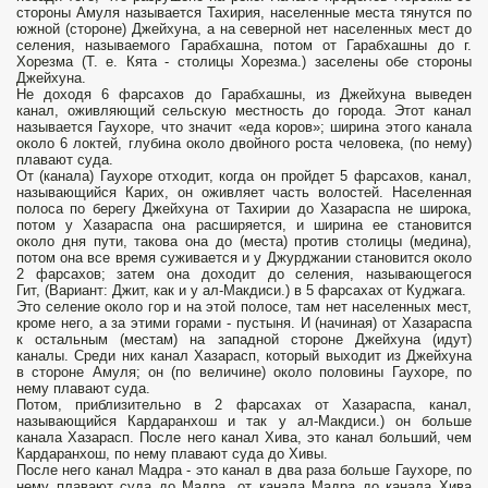
стороны Амуля называется Тахирия, населенные места тянутся по
южной (стороне) Джейхуна, а на северной нет населенных мест до
селения, называемого Гарабхашна, потом от Гарабхашны до г.
Хорезма (Т. е. Кята - столицы Хорезма.) заселены обе стороны
Джейхуна.
Не доходя 6 фарсахов до Гарабхашны, из Джейхуна выведен
канал, оживляющий сельскую местность до города. Этот канал
называется Гаухоре, что значит «еда коров»; ширина этого канала
около 6 локтей, глубина около двойного роста человека, (по нему)
плавают суда.
От (канала) Гаухоре отходит, когда он пройдет 5 фарсахов, канал,
называющийся Карих, он оживляет часть волостей. Населенная
полоса по берегу Джейхуна от Тахирии до Хазараспа не широка,
потом у Хазараспа она расширяется, и ширина ее становится
около дня пути, такова она до (места) против столицы (медина),
потом она все время суживается и у Джурджании становится около
2 фарсахов; затем она доходит до селения, называющегося
Гит, (Вариант: Джит, как и у ал-Макдиси.) в 5 фарсахах от Куджага.
Это селение около гор и на этой полосе, там нет населенных мест,
кроме него, а за этими горами - пустыня. И (начиная) от Хазараспа
к остальным (местам) на западной стороне Джейхуна (идут)
каналы. Среди них канал Хазарасп, который выходит из Джейхуна
в стороне Амуля; он (по величине) около половины Гаухоре, по
нему плавают суда.
Потом, приблизительно в 2 фарсахах от Хазараспа, канал,
называющийся Кардаранхош и так у ал-Макдиси.) он больше
канала Хазарасп. После него канал Хива, это канал больший, чем
Кардаранхош, по нему плавают суда до Хивы.
После него канал Мадра - это канал в два раза больше Гаухоре, по
нему плавают суда до Мадра, от канала Мадра до канала Хива