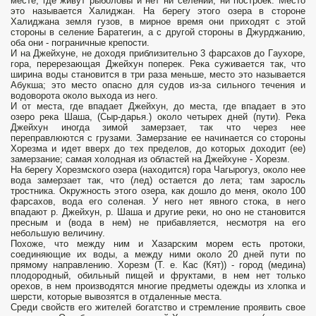
месте, где живут рыболовы и нет ни селений, ни построек. Место
это называется Халиджан. На берегу этого озера в стороне
Халиджана земля гузов, в мирное время они приходят с этой
стороны в селение Баратегин, а с другой стороны в Джурджанию,
оба они - пограничные крепости.
И на Джейхуне, не доходя приблизительно 3 фарсахов до Гayxope,
гора, перерезающая Джейхун поперек. Река суживается так, что
ширина воды становится в три раза меньше, место это называется
Абукша; это место опасно для судов из-за сильного течения и
водоворота около выхода из него.
И от места, где впадает Джейхун, до места, где впадает в это
озеро река Шаша, (Сыр-дарья.) около четырех дней (пути). Река
Джейхун иногда зимой замерзает, так что через нее
переправлюются с грузами. Замерзание ее начинается со стороны
Хорезма и идет вверх до тех пределов, до которых доходит (ее)
замерзание; самая холодная из областей на Джейхуне - Хорезм.
На берегу Хорезмского озера (находится) гора Чагырогуз, около нее
вода замерзает так, что (лед) остается до лета; там заросль
тростника. Окружность этого озера, как дошло до меня, около 100
фарсахов, вода его соленая. У него нет явного стока, в него
впадают р. Джейхун, р. Шаша и другие реки, но оно не становится
пресным и (вода в нем) не прибавляется, несмотря на его
небольшую величину.
Похоже, что между ним и Хазарским морем есть протоки,
соединяющие их воды, а между ними около 20 дней пути по
прямому направлению. Хорезм (Т. е. Кас (Кят)) - город (медина)
плодородный, обильный пищей и фруктами, в нем нет только
орехов, в нем производятся многие предметы одежды из хлопка и
шерсти, которые вывозятся в отдаленные места.
Среди свойств его жителей богатство и стремление проявить свое