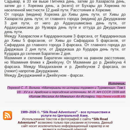
Садывар, в 33 км выше Питняка день, затем до Хазараспа день,
затем до г. Хорезма день, а (всего) от Бухары до Хорезма по
населенной местности 12 дней пути. Расстояния в Хорезме.
От города (медина) Хорезма до Хивы день пути, от Хивы до
Хазараспа день пути; от главного города (медина) до Джурджании
3 дня пути, от него до Ардахушмисана день пути, от
Ардахушмисана до Нузвара день пути и оттуда до Джурджании
день пути.
Между Хазараспом и Кардаранхошем 3 фарсаха, от Кардаранхоша
до Хивы 5 фарсахов, от Хивы до Сафардаза 5 фарсахов, от
Сафардаза до главного города 3 фарсаха. От главного города до
Дарджаша 2 дня пути, от Дарджаша до Курдара день пути, от
Курдара до селения Баратегин 2 дня.
Мазминия и селение Баратегин находятся на равном расстоянии,
но Мазминия ближе к Джейхуну. От Мазминии до р. Джейхуна 4
фарсаха. Между Маздахканом и р. Джейхуном 2 фарсаха, он
(лежит) напротив Джурджании.
Между Джурджанией и Джейхуном - фарсах.
Источник:
Перевод С. Л. Волина. «Материалы по истории туркмен и Туркмении». Том I.
VII - XV в.в. Арабские и персидские источники. М.-Л. АН СССР. 1939 год.
«Китам Месалик Ал-Мемалик» Ал-Истархи.
http://www.vostlit.info
1989–2026 ©.
“Silk Road Adventures” - вс
е путешествия и
услуги по Центральной Азии.
Использование текстов и фотографий с сайта
“Silk Road
Adventures”
возможно только при указании источника. Данный
сайт носит исключительно информационный характер и не
является публичной офертой.