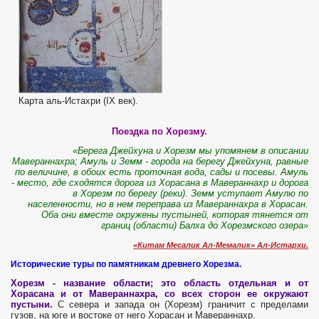
Карта аль-Истахри (IX век).
Поездка по Хорезму.
«Берега Джейхуна и Хорезм мы упомянем в описании
Мавераннахра; Амуль и Земм - города на берегу Джейхуна, равные
по величине, в обоих есть проточная вода, сады и посевы. Амуль
- место, где сходятся дорога из Хорасана в Мавераннахр и дорога
в Хорезм по берегу (реки). Земм уступает Амулю по
населенности, но в нем переправа из Мавераннахра в Хорасан.
Оба они вместе окружены пустыней, которая тянется от
границ (области) Балха до Хорезмского озера»
«Китам Месалик Ал-Мемалик» Ал-Истархи.
Исторические туры по памятникам древнего Хорезма.
Хорезм - название области; это область отдельная и от
Хорасана и от Мавераннахра, со всех сторон ее окружают
пустыни.
С севера и запада он (Хорезм) граничит с пределами
гузов, на юге и востоке от него Хорасан и Мавераннахр.