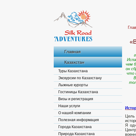
Гла
«В
Главная
г
Испа
Казахстан
чем б
он сб
Туры Казахстана
что 
В
Экскурсии по Казахстану
тол
Лыжные курорты
Гостиницы Казахстана
Визы и регистрация
Наши услуги
Исто
О нашей компании
Цель 
Полезная информация
истор
Я одн
Города Казахстана
Центр
Природа Казахстана
военн