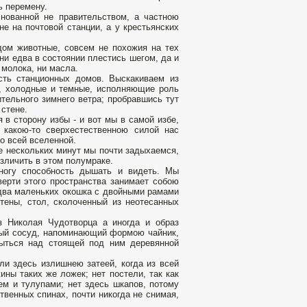
ь перемену.
снованной не правительством, а частною
е на почтовой станции, а у крестьянских
дом животные, совсем не похожия на тех
ни едва в состоянии плестись шегом, да и
 молока, ни масла.
сть станционных домов. Выскакиваем из
и, холодные и темные, исполняющие роль
тельного зимнего ветра; пробравшись тут
 стене.
в сторону избы - и вот мы в самой избе,
 какою-то сверхестественною силой нас
о всей вселенной.
е нескольких минут мы почти задыхаемся,
азличить в этом полумраке.
многу способность дышать и видеть. Мы
верти этого пространства занимает собою
 два маленьких окошка с двойными рамами
тены, стол, сколоченный из неотесанных
з Николая Чудотворца а иногда и образ
яный сосуд, напоминающий формою чайник,
мыться над стоящей под ним деревянной
ли здесь излишнею затеей, когда из всей
ны таких же ложек; нет постели, так как
ем и тулупами; нет здесь шкапов, потому
твенных спинах, почти никогда не снимая,