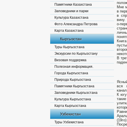
полож
Памятники Казахстана
Мне м
Заповедники и парки
в пер
в сп
Культура Казахстана
вину.
о-пер
Фото Александра Петрова
стран
Карта Казахстана
личны
понят
Кыргызстан
Книга
пусты
Туры Кыргызстана
втор
Экскурсии по Кыргызстану
некот
В тре
Визовая поддержка
паде
Полезная информация.
Города Кыргызстана
Природа Кыргызстана
Ясный
вся 
Памятники Кыргызстана
канал
Заповедники Кыргызстана
К югу
такие
Культура Кыргызстана
улитк
Карта Кыргызстана
котор
Равни
Узбекистан
Араль
(19го
Туры Узбекистана
Посре