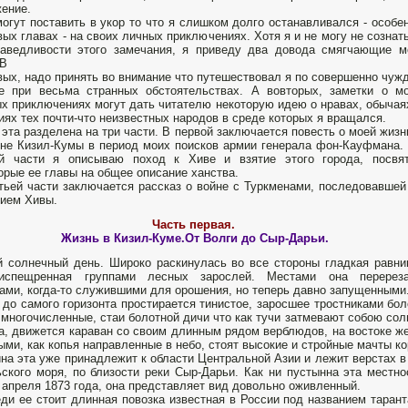
ение.
огут поставить в укор то что я слишком долго останавливался - особе
вых главах - на своих личных приключениях. Хотя я и не могу не сознат
раведливости этого замечания, я приведу два довода смягчающие 
 В
вых, надо принять во внимание что путешествовал я по совершенно чуж
е при весьма странных обстоятельствах. А вовторых, заметки о м
х приключениях могут дать читателю некоторую идею о нравах, обычая
иях тех почти-что неизвестных народов в среде которых я вращался.
 эта разделена на три части. В первой заключается повесть о моей жизн
не Кизил-Кумы в период моих поисков армии генерала фон-Кауфмана.
ой части я описываю поход к Хиве и взятие этого города, посвя
орые ее главы на общее описание ханства.
тьей части заключается рассказ о войне с Туркменами, последовавшей
нием Хивы.
Часть первая.
Жизнь в Кизил-Куме.От Волги до Сыр-Дарьи.
 солнечный день. Широко раскинулась во все стороны гладкая равни
испещренная группами лесных зарослей. Местами она перерез
ами, когда-то служившими для орошения, но теперь давно запущенными
 до самого горизонта простирается тинистое, заросшее тростниками бо
 многочисленные, стаи болотной дичи что как тучи затмевают собою сол
а, движется караван со своим длинным рядом верблюдов, на востоке же
ыми, как копья направленные в небо, стоят высокие и стройные мачты ко
на эта уже принадлежит к области Центральной Азии и лежит верстах в
ского моря, по близости реки Сыр-Дарьи. Как ни пустынна эта местно
) апреля 1873 года, она представляет вид довольно оживленный.
ди ее стоит длинная повозка известная в России под названием таран