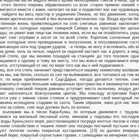
и неделям вы не видите ничего кроме необозримых снегов и неба, где 
 этого белого покрова обрамленного со всех сторон прямою линией г
вигается вместе с вами, налегает на вас и подавляет вас как чудовищн
 найдете вы весь простор и уединение Океана, но без движения; холо
ияния арктических ночей и без величия арктических гор. Везде кругом б
твенная жизнь проявляющаяся на этих снеговых равнинах заключает
ается из холодных окраин северной Сибири и на пространстве целы
ады; он режет вам лицо как лезвием ножа, если вы не позаботитесь укры
ает снег клубами и носит их по всей степи. Короткие солнечные дни
ые холодные ночи проведенные в полусонном, в полузамерзлом сост
вигающее ноги под градом ударов, - и теперь не могу я вспомнить обо в
за днем, ночь за ночью, неделя за неделей застают нас в дороге, в м
вой степи, где мы меняем лошадей на станциях до того похожих одн
ащаемся к одному и тому же месту, что мы вовсе не подвигаемся впер
онта, отступающей от нас по мере того как мы к ней подвигаемся.
ец, вся эта степь начинает представляться нашему онемелому воображе
ом мы, как белки, сколько из сил ни выбиваемся, все толчемся на том ж
т, по мере приближения к Сыр-Дарье, погода делается теплее, сне
равляться через большие наводненные пространства и ежеминутно вязну
помалу снеговой покров равнины уступает место зеленому, воздух де
ает наполняться благоуханием цветов. Мы повсюду встречаем Кирг
ются уже с зимних своих стоянок и предпринимают свой ежегодный ле
авнина испещрена стадами их скота. Таким образом, зима для нас мин
или за собою, снег еще должен быть по колено.
м въезжаем мы в пески Кара-Кумы, по которым движемся с трудом,
аемся на маленькй песчаный холм, миновав у подошвы его последню
 воды Аральского моря, расстилающиеся посреди желтых песков и свер
чном спокойствии и тишине лежит оно посреди песчаной пустыни его 
зуют пологие холмы покрытые кустарником, [13] но далеко вперед
ный берег, покрытый скалистыми горами, с сияющими на вечернем солн