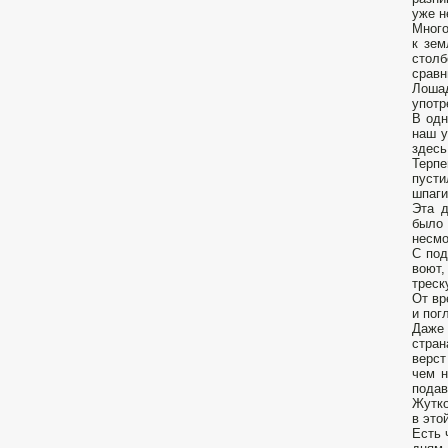
уже н
Много
к зем
столб
сравн
Лоша
употр
В одн
наш у
здесь
Терпе
пусти
шпаги
Эта д
было 
несмо
С под
воют,
треск
От вр
и пог
Даже 
стран
верст
чем н
подав
Жутко
в это
Есть 