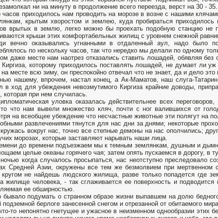
езамолкал ни на минуту в продолжение всего переезда, верст на 30 - 35.
 часов приходилось нам проводить на морозе в возне с нашими клячам
лянкам, крытым хворостом и землею, куда пробираться приходилось
ов врытых в землю, легко можно бы проехать подобную станцию не п
иваются крыши этих комфортабельных жилищ с уровнем снежной равни
ди вечно оказывались угнанными в отдаленный аул, надо было по
еблялось по нескольку часов, так что нередко мы делали по одному тол
ом даже месте нам наотрез отказались ставить лошадей, обявляя без о
 Киргиза, которому приходилось поставлять лошадей, не думает ли уж 
 на месте всю зиму, он преспокойно отвечал что не знает, да и дело это 
нью нашему, впрочем, настал конец, а Ак-Маматов, наш слуга-Татари
л в ход для убеждения невозмутимого Киргиза крайние доводы, припр
, которая при нем случилась.
ипломатическая уловка оказалась действительнее всех переговоров
то что нам вывели множество кляч, почти с ног валившихся от голо
тря на всеобщее убеждение что несчастные животные эти полягут на по
обными развлечениями тянутся для нас дни за днями; некоторые прохо
 кружась вокруг нас, точно все степные демоны на нас ополчились; дру
учих морозах, которые заставляют нарывать наши лица.
емени до времени подъезжаем мы к темным землянкам, душным и дым
лощаем целые океаны горячего чая; затем опять пускаемся в дорогу, в 
ночью когда случалось просыпаться, нас неотступно преследовало со
ах Средней Азии, окружены все тем же безмолвием при мертвенном с
 кругом не найдешь людского жилища, разве только попадется где зе
а жилище человека, - так сглаживается ее поверхность и подводится
ляемая ее обширностью.
 бывало подумать о странном образе жизни выпавшем на долю бедного
й подземной берлоге занесенной снегом и отрезанной от обитаемого мира
что-то непонятно гнетущее и ужасное в неизменном однообразии этих б