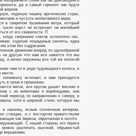
вы изображаете собой как бы двигающейся
оризонта; да и самый горизонт как будто
ый жернов.
дную, ледяную тишину арктических стран,
езмолвие и пустота необитаемого мира.
ся в свирепом бушевании ветра, который
х тысяч верст не встречает ни малейшей
ться от его свирепости. П
, когда сверкание снегов ослепляло нас,
оянии, ходячие лошадиные скелеты, едва
сем этом без содрагания.
едленном движении вперед по однообразной
а на другую что нам все кажется что мы
ед, а вечно окружены все той же полосой
нию чем-то в роде чудовшцного колеса, в
е месте.
г понемногу исчезает, и нам приходится
ть в грязи и промоинах.
лается мегок, все кругом дышет весною и
изов с их кибитками и верблюдами, они
тний переход по направлению к северу, и
овала, хотя в широкой степи, которую мы
 и наконец, ясным солнечным вечером,
ю станцию, и с восторгом приветствуем
кающие как бирюза, обделанная в золото.
окружающей. С нашей стороны его берега
и можно различить высокий, обрывистый
це вершинами.