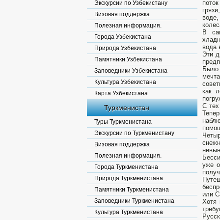
поток
Экскурсии по Узбекистану
грязи
Визовая поддержка
воде,
колес
Полезная информация.
В са
Города Узбекистана
хладн
вода 
Природа Узбекистана
Эти д
Памятники Узбекистана
предп
Было 
Заповедники Узбекистана
мечта
Культура Узбекистана
совет
как л
Карта Узбекистана
погру
С тех
Туркменистан
Тепе
наблю
Туры Туркменистана
помощ
Экскурсии по Туркменистану
Четыр
снежн
Визовая поддержка
невын
Полезная информация.
Бесси
уже о
Города Туркменистана
получ
Природа Туркменистана
Путе
беспр
Памятники Туркменистана
или С
Заповедники Туркменистана
Хотя 
требу
Культура Туркменистана
Русск