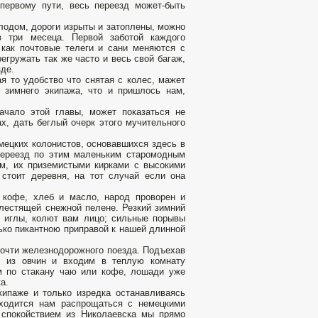
первому пути, весь переезд может-быть
олодом, дороги изрыты и затоплены, можно
в три месеца. Первой заботой каждого
 как почтовые телеги и сани меняются с
гружать так же часто и весь свой багаж,
зде.
я то удобство что снятая с колес, мажет
 зимнего экипажа, что и пришлось нам,
ачало этой главы, может показаться не
х, дать беглый очерк этого мучительного
мецких колонистов, основавшихся здесь в
 переезд по этим маленьким старомодным
м, их приземистыми кирками с высокими
 стоит деревня, на тот случай если она
 кофе, хлеб и масло, народ проворен и
лестящей снежной пелене. Резкий зимний
о иглы, колют вам лицо; сильные порывы
лько пикантною приправой к нашей длинной
почти железнодорожного поезда. Подъехав
я из овчин и входим в теплую комнату
м по стакану чаю или кофе, лошади уже
а.
ипаже и только изредка останавливаясь
иходится нам распрощаться с немецкими
спокойствием из Николаевска мы прямо