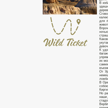
В изб
здешн
дерев
Сгово
калек
для п
живот
Впроч
ночью
страш
Каков
укута
девоч
К удо
багаж
упрям
их мо
самих
въезж
От Ур
неме
ложби
В Оре
собою
Кирги
Но ра
наши 
стадо
Вербл
разни