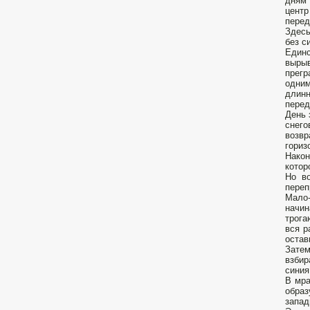
дням 
центр
перед
Здесь
без с
Единс
вырыв
прегр
одним
длинн
перед
День 
снего
возвр
гориз
Након
котор
Но во
переп
Мало-
начин
трога
вся р
остав
Зате
взбир
синия
В мра
обра
запад