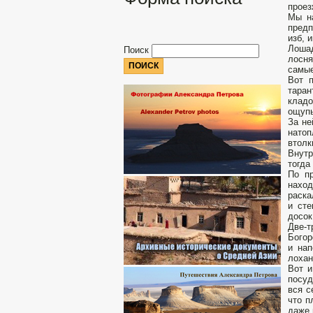
проез
Мы на
предп
изб, 
Лошад
Поиск
лосня
самые
Вот 
таран
кладо
ощупь
За не
натоп
втолк
Внутр
тогда
По п
наход
раска
и сте
досок
Две-т
Богор
и нап
лохан
Вот и
посуд
вся с
что п
даже 