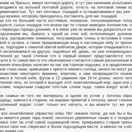
жаем на Уральск, минуя почтовуя дорогу, и тут уже начинаем испытыват
ходимся на вольной почтовой дороге, то-есть на почтовой линии о
риимчивостью. Тут нет почтовых лошадей и останавливаемся мы уже н
ища мужика, которому приходилось поставлять для нас лошадей.
и эти по большей части костлявые, лохматые, полуизморенные голо
щихся, сытых лошадок что мчали нас по стране немецких колонистов; о
 переезды гораздо длиннее, и в избах уже не можем мы допроситься ни
подъезжаем мы, бывало, к одной из этих изб, исполняющих должно
таса, расправляем онемелые, полузамершие члены и вступаем в сен
вой и чулана, а также прикрывающая вход в настоящую избу от пронзи
ю, подходим к тяжелой обитой войлоком двери, которая откидывается к
й наталкиваемся на другую, подобную ей, дверь, но уже отворяющуюся 
ленной до такой степени что в первый момент представляется что
нуло в то самое место что обыкновенно считается самым раскаленным в
енняя атмосфера налегает на нас как горячая подушка, и в продолжени
 как глаза наши, привыкшие к яркости зимнего солнца, ничего не могут р
рошествии некоторого времени, впрочем, к нам возвращается поне
имся в тесной избе, футов в 12 шириною при 14-ти длины; около чет
ленная печь, из которой и выходит этот ошеломляющий жар; одно или
клами, покрытыми снаружи толстым слоем льда, лавки вокруг всей с
.
ри скамьи из того же материала; в одном из углов у потолка обра
одицы; немного в стороне, на веревке прибитой к потолку, висит глин
олненный водою: стоит только его нагнуть, и вы можете тут же у
ью.
 все незатейливое убранство избы. Нет никаких полок, да оне бы и бы
ы имеется разве пара ножей, несколько деревянных чашек и с полдюжи
емья спит на этой самой чудовищной печи, прикрываясь старым тряпь
латья свои они сберегают в более подходящем месте, а именно на собс
во время сна.