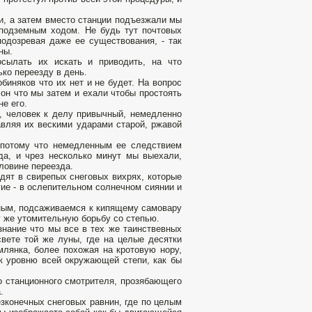
и, а затем вместо станции подъезжали мы
 подземным ходом. Не будь тут почтовых
одозревая даже ее существования, - так
ны.
сылать их искать и приводить, на что
ько переезду в день.
биняков что их нет и не будет. На вопрос
он что мы затем и ехали чтобы простоять
не его.
н, человек к делу привычный, немедленно
авляя их вескими ударами старой, ржавой
, потому что немедленным ее следствием
да, и чрез несколько минут мы выехали,
ловине переезда.
дят в свирепых снеговых вихрях, которые
гие - в ослепительном солнечном сиянии и
ным, подсаживаемся к кипящему самовару
ту же утомительную борьбу со степью.
знание что мы все в тех же таинствевных
вете той же луны, где на целые десятки
млянка, более похожая на кротовую нору,
 к уровню всей окружающей степи, как бы
 станционного смотрителя, прозябающего
.
езконечных снеговых равнин, где по целым