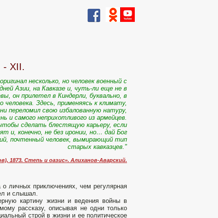
- XII.
оригинал несколько, но человек военный с
ней Азии, на Кавказе и, чуть-ли еще не в
вы, он прилетел в Киндерли, буквально, в
 человека. Здесь, применяясь к климату,
ени переломил свою избалованную натуру,
ь и самого неприхотливого из армейцев.
, чтобы сделать блестящую карьеру, если
т и, конечно, не без иронии, но… дай Бог
кий, почтенный человек, вымирающий тип
старых кавказцев."
в), 1873. Степь и оазис». Алиханов-Аварский.
а о личных приключениях, чем регулярная
ел и слышал.
ерную картину жизни и ведения войны в
мому рассказу, описывая не одни только
циальный строй в жизни и ее политическое