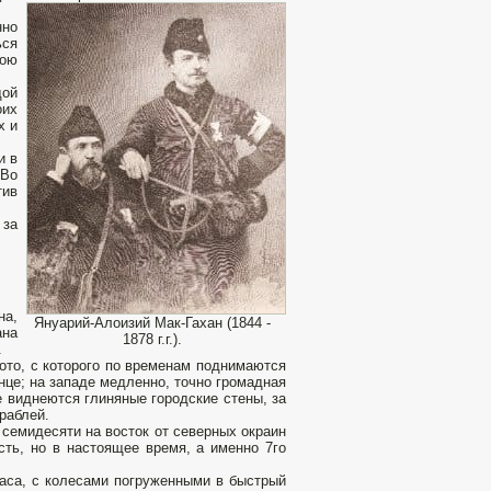
нно
ься
мою
дой
оих
х и
и в
 Во
тив
 за
на,
Януарий-Алоизий Мак-Гахан (1844 -
ана
1878 г.г.).
.
лото, с которого по временам поднимаются
нце; на западе медленно, точно громадная
 виднеются глиняные городские стены, за
раблей.
 семидесяти на восток от северных окраин
сть, но в настоящее время, а именно 7го
таса, с колесами погруженными в быстрый