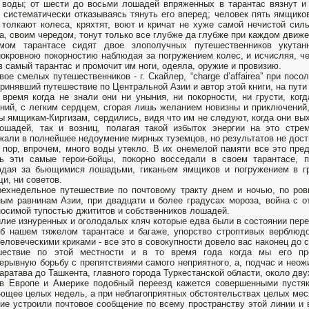
 воды; от шести до восьми лошадей впряженных в тарантас вязнут 
, систематически отказываясь тянуть его вперед; человек пять ямщиков
 толкают колеса, кряхтят, воют и кричат не хуже самой нечистой сил
а, своим чередом, тонут только все глубже да глубже при каждом движ
мом тарантасе сидят двое злополучных путешественников укутан
окровною покорностию наблюдая за погружением колес, и исчисляя, че
в самый тарантас и промочит им ноги, одеяла, оружие и провизию.
вое смелых путешественников - г. Скайлер, “charge d’affairea” при пос
ринявший путешествие по Центральной Азии и автор этой книги, на пути 
время когда не знали они ни уныния, ни покорности, ни грусти, ко
ний, с легким сердцем, сгорая лишь желанием новизны и приключений,
ы ямщикам-Киргизам, сердились, видя что им не следуют, когда они вых
ошадей, так и возниц, полагая такой избыток энергии на это стр
жали в полнейшее недоумение мирных туземцов, но результатов не дост
 пор, впрочем, много воды утекло. В их онемелой памяти все это пр
рь эти самые герои-бойцы, покорно восседали в своем тарантасе,
дая за бьющимися лошадьми, гиканьем ямщиков и погружением в гр
и, ни советов.
ехнедельное путешествие по почтовому тракту днем и ночью, по ро
ым равнинам Азии, при двадцати и более градусах мороза, война с 
осимой тупостью джититов и собственников лошадей.
лие изнуренных и оголодалых кляч которые едва были в состоянии перед
б нашем тяжелом тарантасе и багаже, упорство строптивых верблюд
еловеческими криками - все это в совокупности довело вас наконец до 
шествие по этой местности и в то время года когда мы его пре
ерывную борьбу с препятствиями самого неприятного, а, подчас и неож
аратава до Ташкента, главного города Туркестанской области, около дву
в Европе и Америке подобный переезд кажется совершенными пустяк
ющее целых недель, а при неблагоприятных обстоятельствах целых меся
ие устроили почтовое сообщение по всему пространству этой линии и 