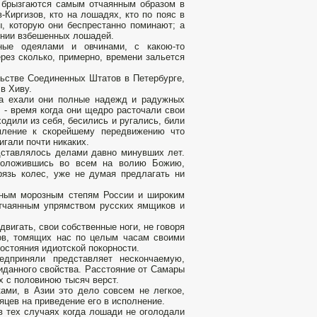
и брызгаются самым отчаянным образом в
-Киргизов, кто на лошадях, кто по пояс в
ы, которую они беспрестанно поминают; а
ении взбешенных лошадей.
ные одеялами и овчинами, с какою-то
рез сколько, примерно, времени зальется
ольстве Соединенных Штатов в Петербурге,
в Хиву.
гда ехали они полные надежд и радужных
 - время когда они щедро расточали свои
одили из себя, бесились и ругались, били
емление к скорейшему передвижению что
игали почти никаких.
едставлялось делами давно минувших лет.
 положившись во всем на волию Божию,
язь колес, уже не думая предлагать ни
вным морозным степям России и широким
отчаянным упрямством русских ямщиков и
вигать, свои собственные ноги, не говоря
ов, томящих нас по целым часам своими
состояния идиотской покорности.
дприняли представляет нескончаемую,
иданного свойства. Расстояние от Самары
х с половиною тысяч верст.
ами, в Азии это дело совсем не легкое,
цев на приведение его в исполнение.
в тех случаях когда лошади не оголодали