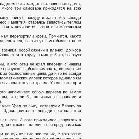
надлежность каждого станционного дома,
 много три самовара приходятся на всю
нашу чайную посуду и занятый у соседа
цесс чаепития, стараясь запастись теплом
 опять начинается возня с изморенными
нам перепортили крови. Помнится, как-то
двергаться, застигнуты мы были в поле
возница, косой сажени в плечах, до носа
бращается в груду овчин и быстроглазую
ны, а что отец ее ехал впереди с нашим
не принуждены были зимовать, вследствие
 за баснословные цены, да и то не всегда
пломатических уловок которое удивило бы
ерезываем южную отрасль Уральских гор и
ного напоминает собою переезд по земле
ятны, и если бы не изрытые канавами и
з.
 чрез Урал по льду, оставляем Европу за
и. Здесь почтовые лошади поставляются
ют ноги. Иногда приходилось впрягать в
яд; спотыкаясь плелись оне пред нами как
м не лучше этих последних, с тою разве
 протестуя против всей этой процедуры, и