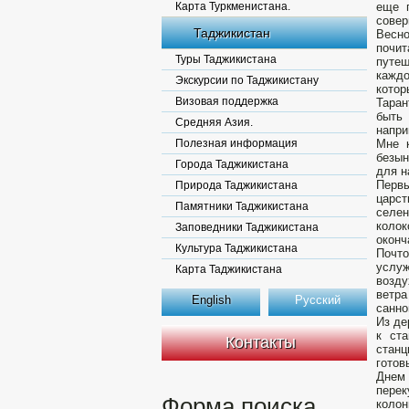
Карта Туркменистана.
еще 
совер
Таджикистан
Весно
почи
Туры Таджикистана
путеш
каждо
Экскурсии по Таджикистану
котор
Визовая поддержка
Таран
быть 
Средняя Азия.
напри
Полезная информация
Мне к
безын
Города Таджикистана
для н
Первы
Природа Таджикистана
царст
Памятники Таджикистана
селен
колок
Заповедники Таджикистана
оконч
Культура Таджикистана
Почто
услуж
Карта Таджикистана
возду
ветра
English
Русский
санно
Из де
к ст
Контакты
станц
готов
Днем 
перек
Форма поиска
коло