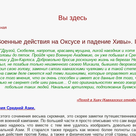
Вы здесь
вная
оенные действия на Оксусе и падение Хивы». I 
"Другой, Скобелев, напротив, красавец мущина, лихой наездник и хотя 
оловы до пяток. Пройдя чрез Военную Академию, он уже побывал в Сред
нии у Дон-Карлоса. Добровольно бросив роскошную жизнь на берегах Не
ыл, не позабыв только неизменного своего Михаила, бывшего дворового
рил свою голову, заменил сапоги кавказскими чувяками и в такой степ
на самом деле смеется над теми лишениями, которые отравляют жизн
се того мнения, что он очень способен и имеет все данные для того
ько не свернет себе шеи раньше... О его оригинальностях много говоря
побольше таких людей. Начальник артиллерии, подполковник Буемс
«Поход в Хиву (Кавказских отрядо
рия Средней Азии.
этого сочинения весьма скромная, это скорее заметки путешественник
ия военной кампании. По большей части я просто описываю что сам вид
ако надеюсь что вместе с тем мне удалось изобразить довольно в
альной Азии. Я старался также придать как можно более полноты са
ые действия против Хивы, а также и физические черты этой страны, со