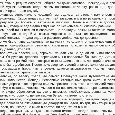
ах этих в редких случаях найдете вы даже самовар, необходимую при
ий мужик слишком беден чтобы позволить себе эту роскошь, - два,
ню и правят всю службу.
рившись относительно лошадей, мы садимся за стол, и нам вносят 
у-самовар. Скоро вода закипает, чай заварен, и мы погружаемся в про
редстоящей борьбы с ветрами и морозом. Затем мы опять в дороге,
ными, которые едва-едва тянут нас по нескончаемой снежной равнине.
ем, всей вины нельзя и сваливать на лошадей; возницы также не мало 
, чуть ли не одной из самых морозных которым нам приходилось по
ной мятелью, и едва-едва на рассвете добрались до деревни.
о же было наше удивление, когда мы тут увидали что наш чудовищный 
нный полушубками и овчинами, спрыгивает с козел и мало-по-малу о
ку двенадцати лет!
вольствию своему, мы, впрочем, узнали что не одной ей были ввере
ем. От русских деревень переехали мы в поселения Башкир, где чуть 
ства этих разбойников, которые отказывались ставить лошадей иначе как
жно было добиться. После неимоверных усилий и такого количества, ди
 Бисмарка и Тьера, нам, впрочем, удается вырваться от них; мы пер
аем в землю Уральских казаков.
альска, по берегу Урала, де самого Оренбурга наше путешествие м
цких колонистов. Лошади исправные станционные дома чисты и опр
нами дороги, этот переезд был бы приятен, несмотря на трескучий моро
нбурге останавливаемся мы всего на несколько часов, переправляемся
 и скоро обретаемся далеко в широких, необозримых равнинах Ази
зами, у которых их целые тысячи бегают на воле по степи.
ннею весною, изнуренные долгим зимним гододом, оне едва передвига
две повозки от пятнадцати до двадцати лошадей, по три, по четыре в р
 овец, но никогда не были в состоянии подняться в рысь.
юды, которых нам иногда поставляли вместо лошадей, оказались ниче
цей что который-нибудь из этих “кораблей пустыни" поднимал вой, точно