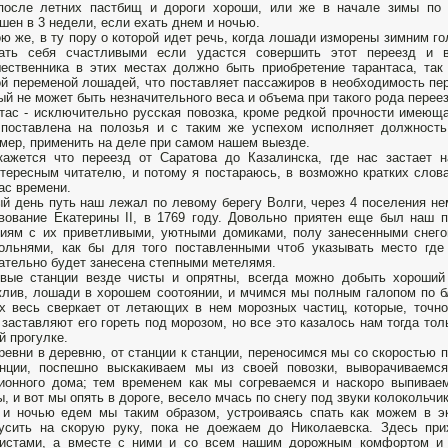
после летних пастбищ и дороги хороши, или же в начале зимы по 
шен в 3 недели, если ехать днем и ночью.
ю же, в ту пору о которой идет речь, когда лошади изморены зимним г
тать себя счастливыми если удастся совершить этот переезд и 
ественника в этих местах должно быть приобретение тарантаса, так
й переменой лошадей, что поставляет пассажиров в необходимость пере
ый не может быть незначительного веса и объема при такого рода перее
тас - исключительно русская повозка, кроме редкой прочности имеюща
поставлена на полозья и с таким же успехом исполняет должность
мер, применить на деле при самом нашем выезде.
ажется что переезд от Саратова до Казалинска, где нас застает н
тересным читателю, и потому я постараюсь, в возможно кратких слова
ас времени.
й день путь наш лежал по левому берегу Волги, через 4 поселения не
вование Екатерины II, в 1769 году. Довольно приятен еще был наш
иям с их приветливыми, уютными домиками, полу занесенными снего
ольнями, как бы для того поставленными чтоб указывать место где
ательно будет занесена степными метелямя.
вые станции везде чисты и опрятны, всегда можно добыть хороший
лив, лошади в хорошем соотоянии, и мчимся мы полным галопом по б
х весь сверкает от летающих в нем морозных частиц, которые, точн
 заставляют его гореть под морозом, но все это казалось нам тогда то
й прогулке.
ревни в деревню, от станции к станции, переносимся мы со скоростью 
анции, поспешно выскакиваем мы из своей повозки, выворачиваемс
ионного дома; тем временем как мы согреваемся и наскоро выпивае
ы, и вот мы опять в дороге, весело мчась по снегу под звуки колокольчик
и ночью едем мы таким образом, устроиваясь спать как можем в эк
усить на скорую руку, пока не доежаем до Николаевска. Здесь пр
нистами, а вместе с ними и со всем нашим дорожным комфортом и 