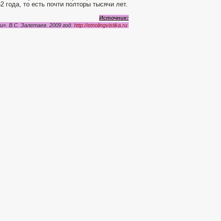
2 года, то есть почти полторы тысячи лет.
Источник:
». В.С. Залетаев. 2009 год.
http://etnolingvistika.ru