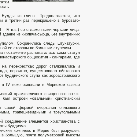
татки
ность
 Будды из глины. Предполагается, что
й и третий раз перекрашено в буровато-
 - IV в.в.) со сглаженными чертами лица.
 здание из кирпича-сырца, без внутренних
.
куполом. Сохранились следы штукатурки,
рной ее стороны по большим ступеням.
на постаменте располагалась сама статуя
онастырского общежития - сангарама, где
 на перекрестках дорог сталкивались и
ада, вероятно, существовала обстановка
т буддийского ступа как зороастрийского
е в IV веке основали в Мервском оазисе
зский храм«великого священного огня».
ы был остроен «овальный» христианский
ял своей формой очертания оплывшего
ными, трапециевидными и треугольными
ой соединение элементов христианства с
рты буддизма.
ийский комплекс в Мерве был разрушен.
е в большую, почти полуметровой высоты