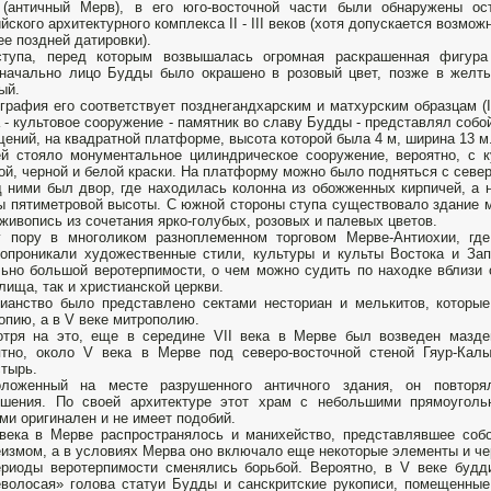
 (античный Мерв), в его юго-восточной части были обнаружены ос
йского архитектурного комплекса II - III веков (хотя допускается возмож
ее поздней датировки).
ступа, перед которым возвышалась огромная раскрашенная фигура
начально лицо Будды было окрашено в розовый цвет, позже в желты
ый.
графия его соответствует позднегандхарским и матхурским образцам (II
 - культовое сооружение - памятник во славу Будды - представлял собой
ений, на квадратной платформе, высота которой была 4 м, ширина 13 м
й стояло монументальное цилиндрическое сооружение, вероятно, с 
ой, черной и белой краски. На платформу можно было подняться с севе
 ними был двор, где находилась колонна из обожженных кирпичей, а 
 пятиметровой высоты. С южной стороны ступа существовало здание м
живопись из сочетания ярко-голубых, розовых и палевых цветов.
 пору в многоликом разноплеменном торговом Мерве-Антиохии, где
опроникали художественные стили, культуры и культы Востока и Зап
ьно большой веротерпимости, о чем можно судить по находке вблизи о
лища, так и христианской церкви.
ианство было представлено сектами несториан и мелькитов, которы
опию, а в V веке митрополию.
тря на это, еще в середине VII века в Мерве был возведен маздеи
тно, около V века в Мерве под северо-восточной стеной Гяур-Кал
тырь.
оложенный на месте разрушенного античного здания, он повтор
ышения. По своей архитектуре этот храм с небольшими прямоуголь
ми оригинален и не имеет подобий.
 века в Мерве распространялось и манихейство, представлявшее соб
измом, а в условиях Мерва оно включало еще некоторые элементы и че
риоды веротерпимости сменялись борьбой. Вероятно, в V веке будд
волосая» голова статуи Будды и санскритские рукописи, помещенны