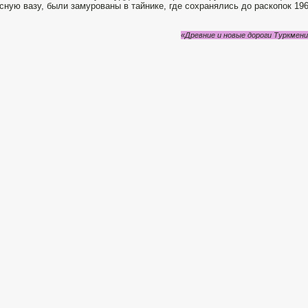
сную вазу, были замурованы в тайнике, где сохранялись до раскопок 196
«Древние и новые дороги Туркмении