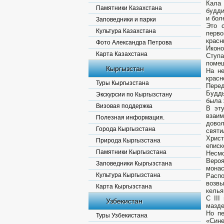
Кала
Памятники Казахстана
будди
и бол
Заповедники и парки
Это 
Культура Казахстана
перво
красн
Фото Александра Петрова
Иконо
Карта Казахстана
Ступа
помещ
Кыргызстан
На не
красн
Туры Кыргызстана
Перед
Будды
Экскурсии по Кыргызстану
была 
Визовая поддержка
В эту
взаим
Полезная информация.
довол
Города Кыргызстана
святи
Христ
Природа Кыргызстана
еписк
Памятники Кыргызстана
Несмо
Вероя
Заповедники Кыргызстана
монас
Культура Кыргызстана
Расп
возв
Карта Кыргызстана
келья
С III
Узбекистан
мазде
Но пе
Туры Узбекистана
«Сине