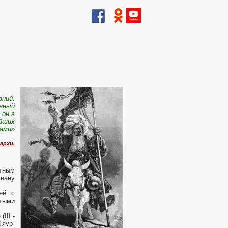
вний.
инный
 он в
айших
ками»
архи.
стным
гиану
шей с
етыми
III -
Гяур-