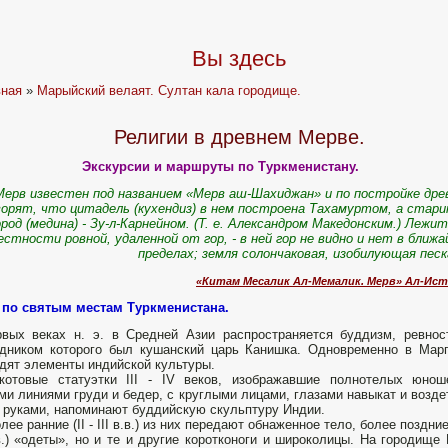
Вы здесь
вная
»
Марыйский велаят. Султан кала городище.
Религии в древнем Мерве.
Экскурсии и маршруты по Туркменистану.
Мерв известен под названием «Мерв аш-Шахиджан» и по постройке дре
ворят, что цитадель (кухендиз) в нем построена Тахамуртом, а стар
ород (медина) - Зу-л-Карнейном. (Т. е. Александром Македонским.) Лежит
естности ровной, удаленной от гор, - в ней гор не видно и нет в ближ
пределах; земля солончаковая, изобилующая пес
«Китам Месалик Ал-Мемалик. Мерв» Ал-Ист
 по святым местам Туркменистана.
вых веках н. э. в Средней Азии распространяется буддизм, ревно
дником которого был кушанский царь Канишка. Одновременно в Мар
дят элементы индийской культуры.
акотовые статуэтки III - IV веков, изображавшие полнотелых юно
ми линиями груди и бедер, с круглыми лицами, глазами навыкат и возд
 руками, напоминают буддийскую скульптуру Индии.
лее ранние (II - III в.в.) из них передают обнаженное тело, более поздние (
в.) «одеты», но и те и другие коротконоги и широколицы. На городище 