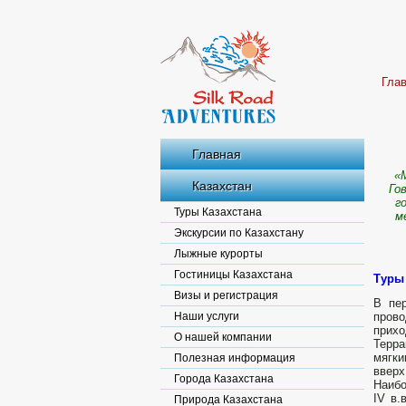
Гла
Главная
«
Казахстан
Го
г
Туры Казахстана
м
Экскурсии по Казахстану
Лыжные курорты
Гостиницы Казахстана
Туры
Визы и регистрация
В пер
Наши услуги
прово
прихо
О нашей компании
Терр
мягки
Полезная информация
вверх
Города Казахстана
Наибо
IV в.
Природа Казахстана