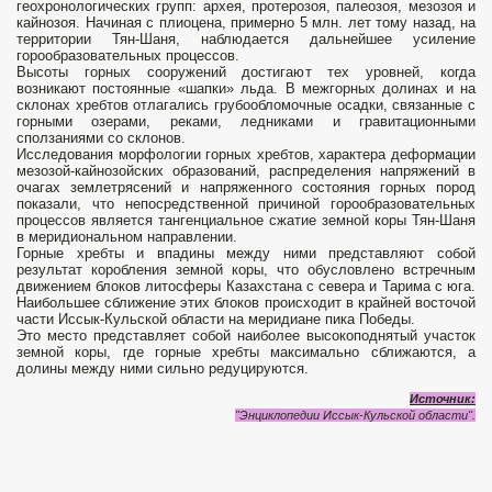
геохронологических групп: архея, протерозоя, палеозоя, мезозоя и
кайнозоя. Начиная с плиоцена, примерно 5 млн. лет тому назад, на
территории Тян-Шаня, наблюдается дальнейшее усиление
горообразовательных процессов.
Высоты горных сооружений достигают тех уровней, когда
возникают пос­тоянные «шапки» льда. В межгорных долинах и на
склонах хребтов отлагались грубообломочные осадки, связанные с
горными озерами, реками, ледниками и гравитационными
сползаниями со склонов.
Исследования морфологии горных хребтов, характера деформации
мезозой-кайнозойских образований, распределения напряжений в
очагах землетрясений и напряженного состояния горных пород
показали, что непосредственной причиной горообразовательных
процессов является тангенциальное сжатие земной коры Тян-Шаня
в меридиональном направлении.
Горные хребты и впадины между ними представляют собой
результат коробления земной коры, что обусловлено встречным
движением блоков литосферы Казахстана с севера и Тарима с юга.
Наибольшее сближение этих блоков происходит в крайней восточой
части Иссык-Кульской области на меридиане пика Победы.
Это место представляет собой наиболее высокоподнятый участок
земной коры, где горные хребты максимально сближаются, а
долины между ними сильно редуцируются.
Источник:
"Энциклопедии Иссык-Кульской области".