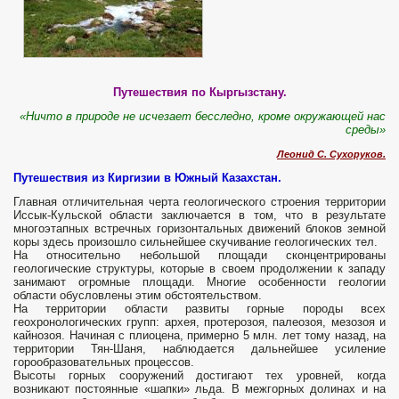
Путешествия по Кыргызстану.
«Ничто в природе не исчезает бесследно, кроме окружающей нас
среды»
Леонид С. Сухоруков.
Путешествия из Киргизии в Южный Казахстан.
Главная отличительная черта геологического строения территории
Иссык-Кульской области заключается в том, что в результате
многоэтапных встречных горизонтальных движений блоков земной
коры здесь произошло сильнейшее скучивание геологических тел.
На относительно небольшой площади сконцентрированы
геологические структуры, которые в своем продолжении к западу
занимают огромные площади. Многие особенности геологии
области обусловлены этим обстоятельством.
На территории области развиты горные породы всех
геохронологических групп: архея, протерозоя, палеозоя, мезозоя и
кайнозоя. Начиная с плиоцена, примерно 5 млн. лет тому назад, на
территории Тян-Шаня, наблюдается дальнейшее усиление
горообразовательных процессов.
Высоты горных сооружений достигают тех уровней, когда
возникают пос­тоянные «шапки» льда. В межгорных долинах и на