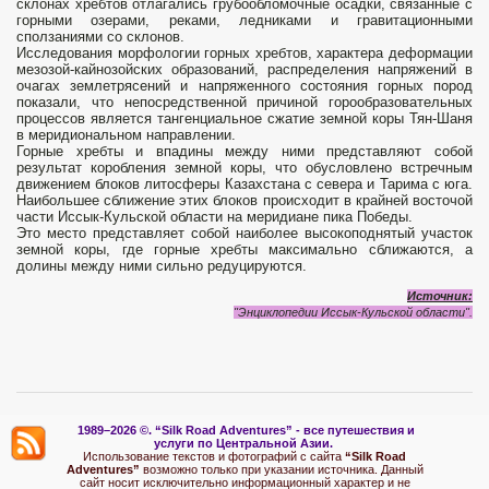
склонах хребтов отлагались грубообломочные осадки, связанные с
горными озерами, реками, ледниками и гравитационными
сползаниями со склонов.
Исследования морфологии горных хребтов, характера деформации
мезозой-кайнозойских образований, распределения напряжений в
очагах землетрясений и напряженного состояния горных пород
показали, что непосредственной причиной горообразовательных
процессов является тангенциальное сжатие земной коры Тян-Шаня
в меридиональном направлении.
Горные хребты и впадины между ними представляют собой
результат коробления земной коры, что обусловлено встречным
движением блоков литосферы Казахстана с севера и Тарима с юга.
Наибольшее сближение этих блоков происходит в крайней восточой
части Иссык-Кульской области на меридиане пика Победы.
Это место представляет собой наиболее высокоподнятый участок
земной коры, где горные хребты максимально сближаются, а
долины между ними сильно редуцируются.
Источник:
"Энциклопедии Иссык-Кульской области".
1989–2026 ©.
“Silk Road Adventures” - вс
е путешествия и
услуги по Центральной Азии.
Использование текстов и фотографий с сайта
“Silk Road
Adventures”
возможно только при указании источника. Данный
сайт носит исключительно информационный характер и не