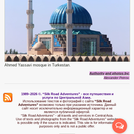
Ahmed Yassavi mosque in Turkestan.
Authority
and photos by:
Alexander Petrov.
1989–2026 ©.
“Silk Road Adventures” - вс
е путешествия и
услуги по Центральной Азии.
Использование текстов и фотографий с сайта
“Silk Road
Adventures”
возможно только при указании источника. Данный
сайт носит исключительно информационный характер и не
является публичной офертой.
“Silk Road Adventures” - all travels and services in Central Asia.
Use of texts and photographs from the “Silk Road Adventures” website
is possible only if the source is indicated. This site is for informational
purposes only and is not a public offer.