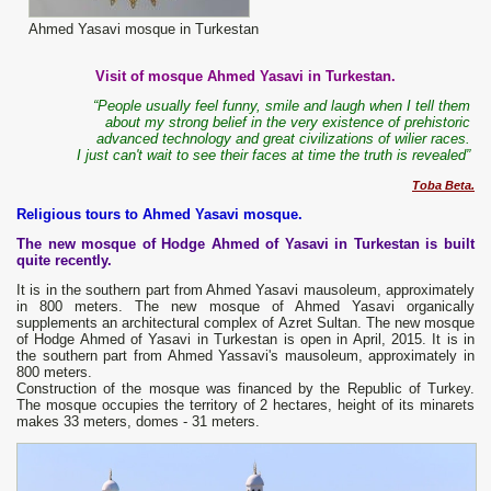
Ahmed Yasavi mosque in Turkestan
Visit of mosque Ahmed Yasavi in Turkestan.
“People usually feel funny, smile and laugh when I tell them
about my strong belief in the very existence of prehistoric
advanced technology and great civilizations of wilier races.
I just can't wait to see their faces at time the truth is revealed”
Toba Beta.
Religious tours to Ahmed Yasavi mosque.
The new mosque of Hodge Ahmed of Yasavi in Turkestan is built
quite recently.
It is in the southern part from Ahmed Yasavi mausoleum, approximately
in 800 meters. The new mosque of Ahmed Yasavi organically
supplements an architectural complex of Azret Sultan. The new mosque
of Hodge Ahmed of Yasavi in Turkestan is open in April, 2015. It is in
the southern part from Ahmed Yassavi's mausoleum, approximately in
800 meters.
Construction of the mosque was financed by the Republic of Turkey.
The mosque occupies the territory of 2 hectares, height of its minarets
makes 33 meters, domes - 31 meters.