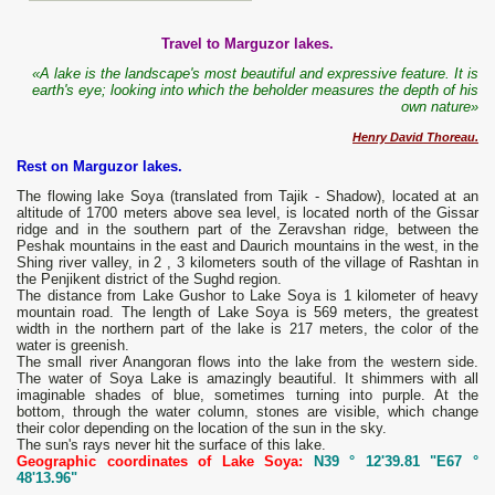
Travel to Marguzor lakes.
«A lake is the landscape's most beautiful and expressive feature. It is
earth's eye; looking into which the beholder measures the depth of his
own nature»
Henry David Thoreau.
Rest on Marguzor lakes.
The flowing lake Soya (translated from Tajik - Shadow), located at an
altitude of 1700 meters above sea level, is located north of the Gissar
ridge and in the southern part of the Zeravshan ridge, between the
Peshak mountains in the east and Daurich mountains in the west, in the
Shing river valley, in 2 , 3 kilometers south of the village of Rashtan in
the Penjikent district of the Sughd region.
The distance from Lake Gushor to Lake Soya is 1 kilometer of heavy
mountain road. The length of Lake Soya is 569 meters, the greatest
width in the northern part of the lake is 217 meters, the color of the
water is greenish.
The small river Anangoran flows into the lake from the western side.
The water of Soya Lake is amazingly beautiful. It shimmers with all
imaginable shades of blue, sometimes turning into purple. At the
bottom, through the water column, stones are visible, which change
their color depending on the location of the sun in the sky.
The sun's rays never hit the surface of this lake.
Geographic coordinates of Lake Soya:
N39 ° 12'39.81 "E67 °
48'13.96"