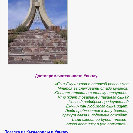
Достопримечательности Улытау.
«Сын Джучи хана с ватагой ровесников
Мчится выслеживать стадо куланов.
Юношам страшно в ставку вернуться.
Что ждет товарищей павшего сына?
Полный недобрых предчувствий
Джучи- хан любимого сына ищет.
Люди приблизится к хану боятся,
прячут глаза и подальше отходят.
Если известие будет плохое -
олово вестнику в ухо вольется!»
Поездка из Кызылорды в Улытау.