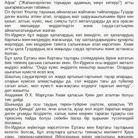
Афак” (“Жаһангерліктен торыққан адамның көңіл көтеруі”) атты
шығармасынан табамыз.
Ол бүгінгі Ұлытау тауының айналасын жайлаған тайпаларды Гуздар
деген жалпы атпен атап, олардың мал шаруашылығымен бірге кен
қазып, алтын, күміс, мыс сияқты түсті металлдарды да аса орасан
көп мөлшерде өндіретіндігін және сауда-саттықпен
айналысатындығын жазған.
Әл-Идриси бұл өңірде қалалардың көп екендігін, ол қалалардың
барлығы өзен-көлдердің жағасында, тау шатқалдарындағы құнарлы
жерлерде, кен көздеріне таянта салынғанын атап көрсеткен. Хиам
атты қала Гуздардың аса маңызды сауда орталығы және астанасы
болған.
Бұл қала Ертағы мен Кертағы таулары сілемдерінің біріне жататын
биік төбенің қасына салынған екен. Әл-Идриси осы өңірдегі металл
өндірісі жайлы: “Онда күміс өндіретін кеніштер ашылған. Олардан
шығатын күмісте есеп жоқ.
Шаштың саудагерлері ол жаққа артынып-тартынып тауар апарады,
оларын күміске алмастырады да, сол жерден тағы да түйелер
сатып алып, мол күмісті жан-жақтағы елдерге таратып әкетеді”,-
деп жазыпты.
Академик Ә.Х. Марғұлан Хиам қаласын Қиян деп аталған болуы
тиіс дейді.
Шынында да осы таудың төркін-түбіріне үңілсек, қазақтың “Ит
арқасы Қиянда” деген, яғни алыста, ауыр жол жүріп баратын жерде
деген ұғымды білдіретін, халық ішіне кеңінен тараған тұрақты сөз
тіркесінің пайда болуы себебін басқа бір қырынан түсінгендей
боламыз.
Әл-Идриси еңбегінде көрсетілген Ертағы мен Кертағы тауларына
келетін болсақ, бұл атауларға қатысты тиянақты мәліметті Қиуа
ханы, таризшы-шежіреші Әбілғазының өзінің нақтылығы жағынан