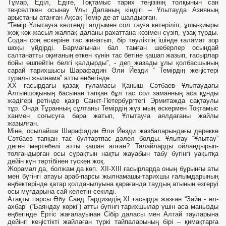
Тұмар, Еділ, Едіге, Тоқтамыс тарих теңізінің толқынын сан
теңселткен осынау Ұлы Даланың кіндігі – Ұлытауда Азияның
арыстаны атанған Ақсақ Темір де ат шалдырған.
“Темір Ұлытауға келгенді алдымен сол тауға көтеріліп, ұшы-қиыры
жоқ көк-жасыл жалпақ даланы рахаттана көзімен сүзіп, ұзақ тұрды.
Содан соң әскеріне тас жинатып, бір тәуліктің ішінде ғаламат зор
шоқы үйдірді. Бармағынан бал тамған шеберлер осындай
салтанатты оқиғаның өткен күнін тас бетіне қашап жазып, ғасырлар
бойы өшпейтін белгі қалдырды”, - деп жазады ұлы қолбасшының
сарай тарихшысы Шарафадин Әли Йезди “ Темірдің жеңістері
туралы жылнама” атты еңбегінде.
XX ғасырдағы қазақ ғұламасы Қаныш Сәтбаев Ұлытаудағы
Алтыншоқының басынан тапқан бұл тас сол заманның аса құнды
жәдігері ретінде қазір Санкт-Петербургтегі Эрмитажда сақтаулы
тұр. Онда Тұранның сұлтаны Темірдің жүз мың әскермен Тоқтамыс
ханмен соғысуға бара жатып, Ұлытауға аялдағаны жайлы
жазылған.
Міне, осылайша Шарафадин Әли Йезди жазбаларындағы дерекке
Сәтбаев тапқан тас бұлтартпас дәлел болды. Ұлытау “Ұлытау”
деген мәртебелі атты қашан алған? Талайларды ойландырып-
толғандырған осы сұрақтын нақты жауабын табу бүгінгі уақытқа
дейін күн тәртібінен түскен жоқ.
Жорамал да, болжам да көп. XII-XIII ғасырларда оның бұрынғы аты
мен бүгінгі атауы араб-парсы жылнамашы-тарихшы ғалымдарының
еңбектерінде қатар қолданылуына қарағанда таудың атының өзгеруі
осы мұғдарына сай келетін секілді.
Атақты парсы Әбу Саид Гардизидің XI ғасырда жазған “Зайн - әл-
ахбар” (“Баяндау көркі”) атты бүгінгі тарихшылар үшін аса маңызды
еңбегінде Ертіс жағалауынан Сібір даласы мен Алтай тауларына
дейінгі кеңістікті жайлаған түркі тайпаларының бірі – қимақтарға