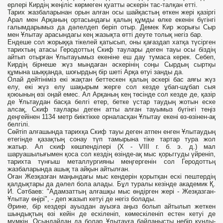
ерлері Кирдің жеңіліс көрмеген қуатты әскерін тас-талқан етті.
Тарих жазбаларынан орын алған осы шайқастың өткен жері қазіргі
Арал мен Арқаның ортасындағы қалың құмды өлке екенін бүгінгі
галымдарымыз да дәлелдеп беріп отыр. Демек Кир жорығы Сыр
мен Ұлытау арасындагы кең жазықта өтті деуте толық негіз бар.
Ендеше сол жорыққа тікелей қатысып, оны қағаздап хатқа түсірген
тарихтың атасы Геродоттьң Скиф таулары деген тауы осы біздің
айтып отырған Ұлытауымыз екеніне еш дау тумаса керек. Себеп,
Кирдің бірнеше жүз мындаған әскерінің соңы Сырдың сыртқы
құмына шыққанда, шоғырдың бір шеті Арқа өтуі занды да.
Олай дейтініміз екі жақтан беттескен қалың әскері бас аяғы жүз
елу, екі жүз елу шақырым жерге сол кезде ұбап-шұбап сыя
қоюының өзі оңай емес. Ал Арқаның кең төсінде сол кезде де, қазір
де Ұльтаудан басқа белгі етер, бетке үстар таудың жотын еске
алсақ, Скиф таулары деген атты алған тауымыз бүгінгі теңіз
деңгейінен 1134 метр биіктікке орналасқан Ұлытау екені өз-өзінен-ақ
белгілі.
Сөйтіп алғашында тарихқа Скиф тауы деген атпен енген Ұлытаудың
етегінде қазақтың сонау түп тамырына тіке тартар тура жол
жатыр. Ал скиф көшпенділері (X - VIII г. б. э. д.) мал
шаруашылығымен қоса сол кездің өзінде-ақ мыс қорьггуды үйреніп,
тарихта түнғыш металлургияны меңгергенін сол Геродоттьң
жазбаларында ашық та айқын айтылған.
Оған Жезқазған маңындағы мыс кендерін қорытқан ескі пештердің
қалдықтары да дәлел бола алады. Бұл туралы кезінде академик Қ.
И. Сәтбаев: "Адамзаттың алғашқы мыс өндірген жері - Жезқазган-
Ұлытау өңірі", - деп жазып кетуі де негіз болады.
Әрине, бір кездері ауыздан ауызға аңыз болып айтылып жеткен
шындықтың өзі кейін де ескіленіп, көмескіленіп естен кетуі де
мүмкін. Осындайдан да болар Ұлытауға байланысты небір құнды-