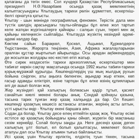
қалағаны да тегін емес. Сол күндері Қазақстан Республикасының
президенті Н.Ә.Назарбаев осында қазақ мемлекетінің
калыптасуындағы Ұлытаудың тарихи рөлін құрметтеп, ескерткіш-
белгі орнатуға қатысты.
Ұлытау - шын мәнінде географиялық феномен. Терістік дала мен
түстік шөлдің арасындағы таулы-ойпаңды бұл өлке жол тартып
келе жатқан жүргіншілерге қайнары - салқын суын, терегі мен ақ
қайыңы көлеңкесін сыйлайды. Ұлытауда жүзіктің көзіндей әдемі-
әдемі көлдер бар.
Көктем сайын Барақкөл, Қоскөл, Ащыкөл, Құркөлдерге
Үндістаннан, Жерорта теңізінен, Азия, Африка жағалауларынан
оралған құстар жыртылып айырылады. Осы арадан ақбөкендердің
де жосылған жолдары кес-кестеп өтіп жатыр.
Өте сирек кездесетін тарихи археолгиялық ескерткіштер мен
табиғат көркін сақтау мақсатында осында 1992 жылы табиғи-тарихи
қорық-мұражай құрылды. Көшпенділердің үш мың жылдық рухын
бойына сіңірген, аты аңызға бөленген, ақындар жыр еткен, көп
ғасыр адамды еліктіріп, өзіне тартқан бұл өлке өзінің құпияларын
әлі де ашып болған жоқ.
Жер жүзіндегі қай халықтың болмасын қадір тұтып, қасиет
санайтын киелі мекені болары анық. Сондай қойнауы қазына,
тасына тарих тұнған жер қазақ халқында да бар. Ол Кешегі
көшпенді қазақтың көшесіз астанасы атанған, жерінің асты алтын,
үсті ырысты өңір - Ұлытау екені баршаға аян.
Содан да болар, Ұлытау десе елең етпейтін қазақ жоқ. Ұлытау есімі
естілсе әр қазақтың бойындағы қаны ойнап, жүрегін бір мақтаныш
сезім кернейді. Солай болуы заңды да. Неге десеңіз қазақ деген
халықтың ұлт болып, ел болып қалыптасуы, мемлекет болып
аталуы дәл осы Ұлытау атымен тығыз байланысты.
Исі қазақ үшін Ұлытау ерліктің, елдіктің туын тіккен, тасына