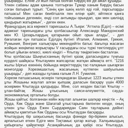
ұшырайды. Еліне 29 жыл патша болған Кирдің өзі де ажал құшады.
Үлкен сабаны адам қанына толтырған Тұмар ханым Кирдің басын
соған батырып тұрып: “Сенің қан ішкің келіп еді ғой, парсыларды
патшасы! Мен саған беибітшілік пен еліңе қайт, әйтпесе қанға
тойғызамын дегенмін, енді сол антымды орындап, қан мен шөліңід
қандырып жатырмын”, - деген екен.
Француздың аса көрнекті тарихшысы А.Тьери: “Аттила (Еділ) – есімі
адамзат тарихындағы ұлы қолбасшылар Александр Македонский
мен Ю. Цезарьлардың қатарынан ойып орын алады”, - деп
бағалаған ғұн патшасы Еділдің бүгінгі Италия, Алмания, Грекия,
Румыния, Венгрия халықтары мекендейтін батыс бағытқа жасаған
жойқын жеңімпаз жорықтары V ғасырдағы осы түркі тектілердің ұлт
болып ұйыған өлкесі, киелі кіндігі – Ұлытау төңірегінен басталған.
Ұлы қолбасшы Шыңғысханның бүгінгі қазақ даласындағы түңғыш
күрделі шайқасы Ұлытаумен жапсарлас жатқан аймақта өтті. “1216
жылы Ырғыз өзенінің бойында меркіттердің тас-талқанын шығарған
монғолдар Хорезмшахтың жасағының күтпеген шабуылына
ұшырады”,- деп жазады ғұлама ғалым Л.Н. Гумилев.
Хорезм патшасының әскерін талқандаған Шыңғыс 1223 жылы үлкен
ұлы Жошыны жаулап алған қыпшақ даласын басқару үшін 4000
әскермен Ұлытауда қалдырды. Міне, сол кезден бастап Ұлытау –
ұлан-байтақ Жошы ұлысының саяси-әлеуметтік, сауда-
экономикалық орталығы болды.
Жошы қайтыс болғаннан кейін жаулап алынған шалқар кеңістік – Ақ
Орда, Көк Орда және Шағатай ұлыстарына бөлінген кезде, оның
үлкен ұлы Орда Ежен Сырдариядан Саян тауларына дейінгі
аймақты қамтитын Көк Орданы осы Ұлытаудан басқарды.
Ұлытаудың бір шоқысының басында фәниде бір-бірімен алысып,
арпалысып өткен Едіге мен Тоқтамыс қатар жатыр. Халқымыздың
қабырғалы қайраткері Асанқайғының да қабірі осы Ұлытауда.