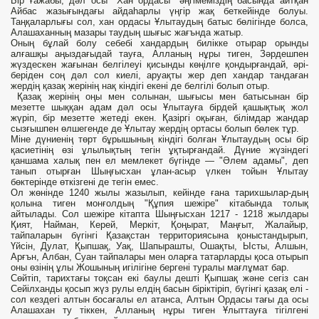
Бір ғажабы, дәл осы "Хан ордасы" әңгімеміздің басында айтқан
Айбас жазығындағы айдаһарлы үңгір жақ беткейінде болуы.
Таңқаларлығы сол, хан ордасы Ұлытаудың батыс бөлігінде болса,
Алашаханның мазары таудың шығыс жағънда жатыр.
Оның бұлай болу себебі хандардың билікке отырар орынды
алғашқы аңыздағыдай тауға, Алланың нұры тиген, Зәрдешпен
жүздескен жағынан белгілеуі қисынды көңілге қондырғандай, әрі-
беріден соң дәл сол киелі, аруақты жер деп хандар тандаған
жердің қазақ жерінің нақ кіндігі екені де белгілі болып отыр.
Қазақ жерінің оңы мен солынан, шығысы мен батысынан бір
мезетте шыққан адам дәл осы Ұлытауға бірдей қашықтық жол
жүріп, бір мезетте жетеді екен. Қазіргі оқыған, білімдар жандар
сызғышпен өлшегенде де Ұлытау жердің ортасы болып бөлек тұр.
Міне дүниенің төрт бұрышының кіндігі болған Ұлытаудың осы бір
қасиетінің өзі ұлылықтың тегін ұқтырғандай. Дүние жүзіндегі
қаншама халық пен ел мемлекет бүгінде — "Әлем адамы", деп
танып отырған Шыңғысхан ұлан-асыр үлкен тойын Ұлытау
бөктерінде өткізгені де тегін емес.
Ол жөнінде 1240 жылы жазылып, кейінде ғана тарихшылар-дың
қолына тиген монғолдың "Құпия шежіре" кітабында толық
айтылады. Сол шежіре кітапта Шыңғысхан 1217 - 1218 жылдары
Қият, Найман, Керей, Меркіт, Қоңырат, Маңғыт, Жалайыр,
тайпаларын бүгінгі Қазақстан территориясына қоныстандырып,
Үйсін, Дулат, Қыпшақ, Уақ, Шапырашты, Ошақты, Ысты, Алшын,
Арғън, Албан, Суан тайпалары мен оларға татарларды қоса отырып
оны өзінің ұлы Жошының игілігіне бергені туралы мағлұмат бар.
Сөйтіп, тарихтағы тоқсан екі баулы дешті Қыпшақ және сегіз сан
Сейілханды қосып жүз рулы елдің басын біріктіріп, бүгінгі қазақ елі -
сол кездегі алтын босағалы ел атанса, Алтын Ордасы тағы да осы
Алашахан ту тіккен, Алланың нұры тиген Ұлыттауға тігілгені