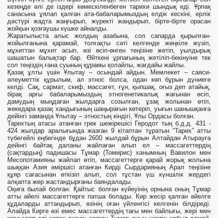
кезеңде әлі де іздері көмескіленбеген тарихи шындық еді. Ұрпақ
санасына ұялап қалған ата-бабаларымыздың елдік кескіні, ерлік
дәстүрі жадта жаңғырып, жүректі жандырып, бірте-бірте орасан
жойқын қозғаушы күшке айналды.
Жаратылыста алыс жолдың азабына, сол сапарда қырылған-
жойылғанына қарамай, толғақты сәті келгенде жөңкіле жүзіп,
мұхиттан мұхит асып, өзі өсіп-өнген теңізіне жетіп, уылдырық
шашатын балықтар бар. Өйткені ұрпағының жетіліп-бекінуіне тек
сол теңіздің ғана суының құрамы қолайлы, жағдайы жайлы.
Қазақ ұлты үшін Ұлытау – осындай айдын. Мемлекет – саяси-
әлеуметтік құрылым, ал этнос болса, одан көп бұрын дүниеге
келді. Сақ, сармат, скиф, массагет, ғұн, қыпшақ, оғыз деп атайық,
бірақ арғы бабаларымыздың этногенетикалық жағынан өсіп,
дамудың мыңдаған жылдарға созылған, ұзақ жолынан өтіп,
жекедара қазақ хандығының шаңырағын көтеріп, уығын шанышқанға
дейінгі заманда Ұлытау – этностың кіндігі, Ұлы Ордасы болған.
Тарихтың атасы атанған грек шежірешісі Геродот тың б.д.д. 431 -
424 жылдар аралығында жазған 9 кітаптан тұратын “Тарих” атты
түбегейлі еңбегінде бұдан 2600 жылдай бұрын Алтайдан Атырауға
дейінгі байтақ даланы жайлаған алып ел – массагеттердің
(сақтардың) падишасы Тұмар (Томирис) ханымның Вавилон мен
Месопотамияны жайлап өтіп, массагеттерге қарай жорық жолына
шыққан Азия әміршісі атанған Кирді Сырдарияның Арал теңізіне
құяр сағасынан өткізіп алып, сол тұстан үш күншілік жердегі
алқапта жер жастандырғаны баяндалады.
Оқиға былай болған: Қайтыс болған күйеуінің орнына оның Тұмар
атты әйелі массагеттерге патша болады. Кир жесір қалған әйелге
құдаларды аттандырып, өзінің оған үйленгісі келгенін білдіреді.
Алайда Кирге өзі емес массагеттердің тағы мен байлығы, жері мен