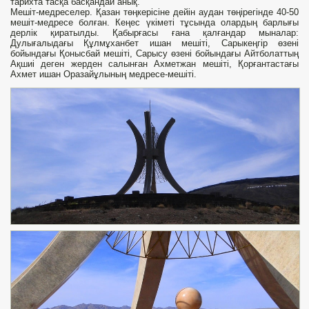
тарихта тасқа басқандай анық.
Мешіт-медреселер. Қазан төңкерісіне дейін аудан төңірегінде 40-50
мешіт-медресе болған. Кеңес үкіметі тұсында олардың барлығы
дерлік қиратылды. Қабырғасы ғана қалғандар мыналар:
Дулығалыдағы Құлмұханбет ишан мешіті, Сарыкеңгір өзені
бойындағы Қонысбай мешіті, Сарысу өзені бойындағы Айтболаттың
Ақшиі деген жерден салынған Ахметжан мешіті, Қорғантастағы
Ахмет ишан Оразайұлының медресе-мешіті.