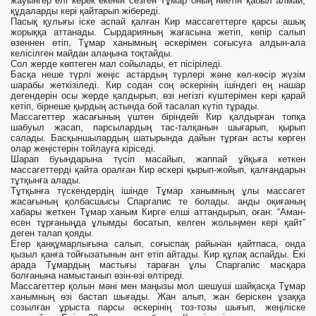
жауынгер елі керек екенін сезген Тұмар оның ниетін қабыл алмай,
құдаларды кері қайтарып жібереді.
Пасық қулығы іске аспай қалған Кир массагеттерге қарсы ашық
жорыққа аттанады. Сырдарияның жағасына жетіп, көпір салып
өзеннен өтіп, Тұмар ханымның әскерімен соғысуға алдын-ала
келісілген майдан алаңына тоқтайды.
Сол жерде көптеген мал сойылады, ет пісіріледі.
Басқа неше түрлі жеңіс астардың түрлері және көл-көсір жүзім
шарабы жеткізіледі. Кир содан соң әскерінің ішіндегі ең нашар
дегендерін осы жерде қалдырып, өзі негізгі күштерімен кері қарай
кетіп, бірнеше қырдың астында бой тасалап күтіп тұрады.
Массагеттер жасағының үштен біріндейі Кир қалдырған топқа
шабуыл жасап, парсылардың тас-талқанын шығарып, қырып
салады. Басқыншылардың шатырында дайын тұрған асты көрген
олар жеңістерін тойлауға кіріседі.
Шарап буындарына түсіп масайып, жаппай ұйқыға кеткен
массагеттерді қайта оралған Кир әскері қырып-жойып, қалғандарын
тұтқынға алады.
Тұтқынға түскендердің ішінде Тұмар ханымның ұлы массагет
жасағының қолбасшысы Спаргапис те болады. анды оқиғаның
хабары жеткен Тұмар ханым Кирге елші аттандырып, оған: “Аман-
есен тұрғаныңда ұлымды босатып, келген жолыңмен кері қайт”
деген талап қояды.
Егер қанқұмарлығына салып, соғыспақ райынан қайтпаса, онда
қызыл қанға тойғызатынын ант етіп айтады. Кир құлақ аспайды. Екі
арада Тұмардың мастығы тараған ұлы Спаргапис масқара
болғанына намыстанып өзін-өзі өлтіреді.
Массагеттер қолын мәні мен маңызы мол шешуші шайқасқа Тұмар
ханымның өзі бастап шығады. Жан алып, жан беріскен ұзаққа
созылған ұрыста парсы әскерінің тоз-тозы шығып, жеңіліске