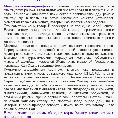
Мемориально-ландшафтный
комплекс «Улытау» находится в
Улытауском районе Карагандинской области создан и открыт в 2015
году. Комплекс начинается начинается с главной площади района
Улытау, где в честь 550 летия Казахского ханства установлен
мемориал казахским ханам, который называется «Хан ордасы».
Это памятник хану, который восседает на троне, на белой кошме.
Белую кошму олицетворяет белый мрамор, орнаменты, танги
казахских родов, а позади трона – четыре огромных гранитных
камня, на которых высечены имена всех ханов, начиная от Керея и
до хана Кенесары.
Мемориал является собирательным образом казахских ханов.
Перед мемориалом с правой и с левой стороны установлены
мраморные камни с именами казахских ханов и годы их ханство.
Дальше по туристическим маршрутам комплекс объединяет
мавзолей Домбаул, мавзолей Жошы хан, мавзолей Алаша хан,
городище Хан Орда, городище Бескамыр.
Культурно-ландшафтный комплекс Ұлытау, уже вошедший в
предварительный список Всемирного наследия ЮНЕСКО, по сути
является самым важным символом Независимого Казахстана.
Серик Тлеубаев в своей книге описывая Ұлытау как колыбель
казахского народа, колыбель нации, ссылается на устную историю,
где эта местность описывается как земля плодородная, с сочными,
питательными, лечебными травами, с чистыми родниками, с
глубокими реками, где на вершине горы властелины степи – ханы
основали ханскую ставку, где простой народ обрел дом, но и
история, и сама природа говорят и показывают, что Ұлытау – это
земля обетованная.
В материалах программы «Мәдени мұра» Ұлытау также поэтично
описывается, как: