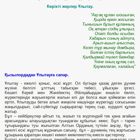
Көрікті жерлер Ұлытау.
“
Ақсақ
құлан
шошыған
,
Қырда
еркін
жосыған
.
Тынышын
бұзып
құланның
,
Оқ
атқан
сіздің
ұлыңыз
,
Опат болды осыдан.
Хабарын соның айтуға,
Арып-ашып алыстан,
Келіп тұр мынау домбыра,
Болған істің барлығын,
Қалдырмай түгел баяндар.
Үніне оның құлақ сал,
Қаумалаған, халайық
”
Қызылордадан Ұлытауға сапар.
Ұлытау - ежелгі қоныс, ескі жұрт. Ол бүгінде қазақ деген дүние
жүзіне белгілі ұлттың табысқан төбесі, ұйысқан іргесі.
Кешегі Керей мен Жәнібектің Әбілқайырдан еншісін бөліп,
жүректерінде жауынгерлік жалын әлі де болса өше қоймаған елін
ертіп, Ұлытауды бетке алып жөңкіле көшуінде жүрегіңді соғысынан
жаңылдырып, сай-сүйегіңді сырқыратар терең сыр, күрделі құпия
жатыр.
Бұл – кейбіреулер айтып та, жазып та жүргендей тек қана ағайын
арасындағы алауыздықтан туындаған құбылыс емес. Бұл – тарих
тұғырындағы туы жығылған Алтын Орданың түтінін аңсау, бұл –
ежелгі ескі жұрттың жұрнағын сағыну, бұл – дүниенің тең жартысын
құзырына қаратқан кешегі кемел мемлекеттің киесін қастерлеу.
Бүгінгі күнге ертегі-аңыз деңгейінде жеткен көптеген оқиғалар сол