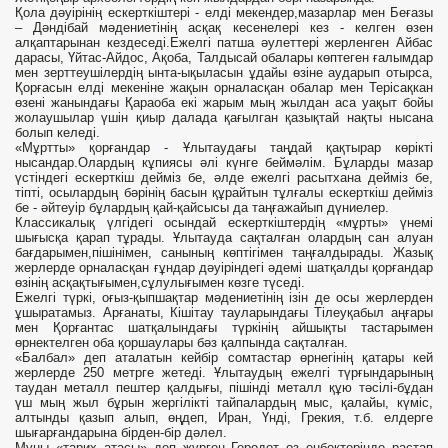
Қола дәуірінің ескерткіштері - елді мекендер,мазарлар мен Беғазы
– Дәндібай мәдениетінің асқақ кесенелері кез - келген өзен
алқаптарынан кездеседі.Ежелгі патша әулеттері жерленген Айбас
дарасы, Үйтас-Айдос, Ақоба, Талдысай обалары көптеген ғалымдар
мен зерттеушілердің ынта-ықыласын ұдайы өзіне аударып отырса,
Қорғасын елді мекеніне жақын орналасқан обалар мен Терісақкан
өзені жанындағы Қараоба екі жарым мың жылдан аса уақыт бойы
жолаушылар үшін қиыр далада қағылган қазықтай нақты нысана
болып келеді.
«Мұртты» қорғандар - Ұлытаудағы таңдай қақтырар көрікті
нысандар.Олардың кұпиясы әлі күнге беймәлім. Бұларды мазар
үстіндегі ескерткіш дейміз бе, әлде ежелгі расытхана дейміз бе,
тіпті, осылардың бәрінің басын құрайтын тұлғалы ескерткіш дейміз
бе - әйтеуір бұлардың қай-қайсысы да таңғажайып дүниелер.
Классикалық үлгідегі осындай ескерткіштердің «мұрты» үнемі
шығысқа қарап тұрады. Ұлытауда сақталған олардың сан алуан
бағдарымен,пішінімен, санының көптігімен таңғалдырады. Жазық
жерлерде орналасқан ғұндар дәуіріндегі әдемі шатқалды қорғандар
өзінің асқақтығымен,сұлулығымен көзге түседі.
Ежелгі түркі, оғыз-қыпшақтар мәдениетінің ізін де осы жерлерден
ұшыратамыз. Арғанаты, Кішітау тауларындағы Тілеуқабыл аңғары
мен Қорғантас шатқалындағы түркінің айшықты тастарымен
өрнектелген оба қоршаулары бәз қалпында сақталған.
«Балбал» деп аталатын кейбір сомтастар өрнегінің қатары кей
жерлерде 250 метрге жетеді. Ұлытаудың ежелгі түрғындарының
таудан металл пештер қалдығы, пішінді металл құю тәсілі-бұдан
үш мың жыл бұрын жергілікті тайпалардың мыс, қалайы, күміс,
алтынды қазып алып, өңдеп, Иран, Үнді, Грекия, т.б. елдерге
шығарғандарына бірден-бір дәлел.
Мұны «тарих атасы» деп жүрген Геродот өз еңбектерінде растап