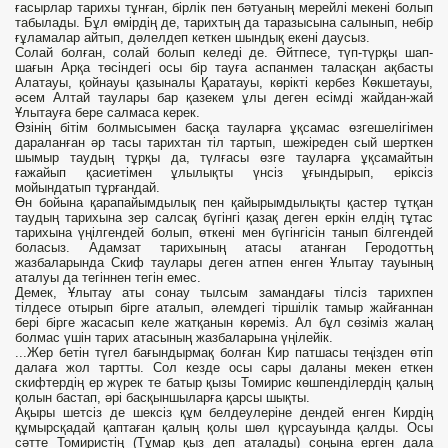
ғасырлар тарихы тұнған, бірлік пен бәтуаның мерейлі мекені болып
табылады. Бұл өмірдің де, тарихтың да таразысына салынып, небір
ғұламалар айтып, дәлелдеп кеткен шындық екені даусыз.
Солай болған, солай болып келеді де. Әйтпесе, түп-түрқы шап-
шағын Арқа төсіндегі осы бір тауға аспанмен таласқан ақбасты
Алатауы, қойнауы қазыналы Қаратауы, көрікті кербез Көкшетауы,
әсем Алтай таулары бар қазекем ұлы деген есімді жайдан-жай
Ұлытауға бере салмаса керек.
Өзінің бітім болмысымен басқа тауларға ұқсамас өзгешелігімен
дараланған әр тасы тарихтан тіл тартып, шежіреден сый шерткен
шымыр таудың тұрқы да, түлғасы өзге тауларға ұқсамайтын
ғажайып қасиетімен ұлылықты үнсіз ұғындырып, еріксіз
мойындатып тұрғандай.
Өн бойына қарапайымдылық пен қайырымдылықты қастер тұтқан
таудың тарихына зер салсақ бүгінгі қазақ деген еркін елдің тұтас
тарихына үңілгендей болып, өткені мен бүгінгісін танып білгендей
боласыз. Адамзат тарихының атасы атанған Геродоттьң
жазбаларында Скиф таулары деген атпен енген Ұлытау тауының
аталуы да тегіннен тегін емес.
Демек, Ұлытау аты сонау тылсым замандағы тілсіз тарихпен
тілдесе отырып бірге аталып, әлемдегі тіршілік тамыр жайғаннан
бері бірге жасасып келе жатқанын көреміз. Ал бұл сөзіміз жалаң
болмас үшін тарих атасының жазбаларына үңілейік.
...Жер бетін түгел бағындырмақ болған Кир патшасы теңізден өтіп
далаға жол тартты. Сол кезде осы сары даланы мекен еткен
скифтердің ер жүрек те батыр қызы Томирис көшпенділердің қалың
қолын бастап, әрі басқыншыларға қарсы шықты.
Ақыры шетсіз де шексіз құм белдеулеріне дендей енген Кирдің
құмырсқадай қаптаған қалың қолы шөл қүрсауында қалды. Осы
сәтте Томиристің (Тұмар қыз деп аталады) соңына ерген дала