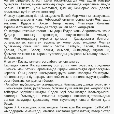
Алтын Орданың жігерлі ханы Тоқтамысқа да Ұлытаудан топырақ
бұйырған. Халық аңызы өмірінің соңғы кезеңінде қарапайым пенде
болып, Египеттің ұлы билеушісі, қыпшақ Бейбарыс осы далаға
оралғанын бүгінгі күнге жеткізеді.
Ұлытау тарихының білгірі, академик Әлкей Марғүланның жазуынша,
Тұранның кұдіретті ханы Афрасиаб өмірінің соңғы кезін Ұлытауда
өткізген. Құдіретті Ақсак Темір өзінің Ұлытауда болтаны
туралы Алтыншоқы тауында тасқа қашап белгі қалдырған.
Ұлытаудың ғажайып гранит шыңдары Бұқар ханы Абдоллахты және
Құдияр ханның қоқандық жауынгерлерін ұмытқан
жоқ. Монголдардың тұрақты қонысы - Қарақорымға беттеген
ортағасырлық көптеген еуропалық және орыс елшілері Ұлытау
бұлағының суын ішіп, шөлін басты. Кетбұғы, Керей, Жәнібек,
Қасым, Тәуке, Барақ, Көшім, Абылай, Әбілқайыр, Ақжол би,
Қазыбек би және т.б. тарихи тұлғалардың өмірбаяны Ұлытау атымен
байланысты.
Ұлытау - Қазақстанның географиялық орталығы.
Картадан оның Қазақстанның солтүстігі мен оңтүстігі, сондай-ақ
шығысы мен батысы аралығында бірдей қашықтықта орналасқанын
көресіз. Оның әскер шоғырландыруға және жасақты Ұлытаудың
айналасындағы бұлақтары мол жайылымға орналастыруға қолайлы
орын болғаны сондықтан болар.
«Ақтабан шұбырынды» жылдарында Ұлытаудың даңқы оңтүстік -
шығысында қазақ руларының біріккен күші алғаш рет жоңғарларға
тойтарыс беруімен шықты. Содан бері осы шатқал Қалмаққырған
аталады. Ұлытаудьң тұғырлы таулары патшалық-отаршылдық
саясат жылдары қарсыласу мен тәуелсіздік ошағы болып қала
берді.
Бұған XIX ғасырдың ортасындағы Кенесары Қасымұлы, 1916-1917
жылдардағы Амангелді Иманов бастаған ұлт-азаттық көтерілістер