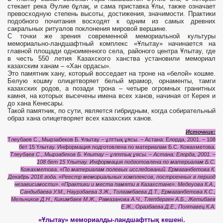
стекает река Әулие бұлақ, и сама приставка Ұлы, также означает
превосходную степень высоты, достижения, значимости. Практики
подобного почитания восходят к одним из самых древних
сакральных ритуалов поклонения мировой вершине.
С точки же зрения современной мемориальной культуры
мемориально-ландшафтный комплекс «Ұлытау» начинается на
главной площади одноименного села, районого центра Ұлытау, где
в честь 550 летия Казахского ханства установили мемориал
казахским ханам – «Хан ордасы».
Это памятник хану, который восседает на троне на «белой» кошме.
Белую кошму олицетворяет белый мрамор, орнаменты, тамги
казахских родов, а позади трона – четыре огромных гранитных
камня, на которых высечены имена всех ханов, начиная от Керея и
до хана Кенесары.
Такой памятник, по сути, является гибридным, когда собирательный
образ хана олицетворяет всех казахских ханов.
Источник:
Тлеубаев С.,.Мырзабеков Б. Ұлытау – ұлттық ұясы. – Астана: Елорда, 2001. – 108
бет 15 Үлытау. Информация подготовлена по материалам Б.С. Кожахметова.
Тлеубаев С.,.Мырзабеков Б. Ұлытау – ұлттық ұясы. – Астана: Елорда, 2001. –
108 бет 15 Үлытау. Информация подготовлена по материалам Б.С.
Кожахметова. «По материалам полевых исследований. Ермаганбетова К.
Декабрь 2016 года. «Реестр мемориальных комплексов, построенных в период
независимости». «Практики и места памяти в Казахстане». Медеуова К.А.,
Сандыбаева У.М., Наурзбаева З.Ж., Толгамбаева Д.Т., Ермаганбетова К.С.,
Мельников Д.Н., Кикимбаев М.Ж., Рамазанова А.Ч., Тлепберген А.Б., Жетибаев
Е.Ж., Оразбаева Д.Е., Полтавец К.А.
«Ұлытау» мемориалды-ландшафттық кешені.