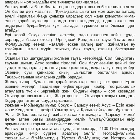
апаратын жол жағдайы өте тиянақты баяндалған.
Ұлытау жайлы бізге белгілі ең көне дерек осы еңбекте келтірілген.
Ол былай деп жазыпты: “Қимақтарға шығатын жол жайлы айтсақ,
әуелі Фарабтан Жаңа қонысқа барасың; сол жаңа қоныстан қимақ
еліне қарай жүргенде, жолда өзен кездеседі, одан өткен соң
алдыңнан бұйра-бұйра құм шығады; түркілер оны Уюкман деп
атайды.
Әрі қарай Сокук өзеніне жетесің; одан өткеннен кейін тұзды
сорларды басып өтесің. Әрі қарай Кендіртағы тауы басталады.
Жолаушылар өзенді жағалай өскен қалың шөп, жайқалған ну
тоғайдың ішімен жүріп отырып, биік тауға, өзеннің бастауына
жетеді.
Осылай тар шатқалдағы жолмен тауға көтеріледі. Сол Кендіртағы
тауына шығып, Асус өзеніне тіреледі. Осы Асус өзеніне дейінгі бес
күндік жолда қалың ағаштың көлеңкелері адамдарға күн түсірмейді.
Өзеннің суы қап-қара; оның шығыстан басталған арнасы
Табарыстанның қақпасына дейін барады.
Жолаушылар бұдан әрі қарай қимақтар елінің шекарасы Ертіс
өзеніне жетеді”. Гардизидің еңбектеріндегі кейбір географиялық
атауларға түсінік бергеніміз жөн. Ондағы Фараб – сол кезеңдегі
Отырар қаласының аты, Жаңа қоныс – Отырарға жақын маңдағы
Кедер деп аталған сауда орталығы.
Уюкман – Мойынқұм құмы; Сокук – Сарысу өзені; Асус – Есіл өзені
және Кендіртағы – қазіргі Ұлытау тауы. Қорыта айтқанда, бұл жол –
“Ұлы Жібек жолының” жиһанкез-саяхатшыларға “Сарысу жолы”
деген атпен бағзы замандардан мәлім Ұлытау-Жезқазған өңірі
арқылы өтетін тармағына сәйкес келеді.
Ұлытау өңіріне қатысты аса құнды деректерді 1100-1165 жылдар
арасында өмір сүрген арабтың белгілі географ-ғалымы,
саяхатшысы Әл-Идрисидің “Нусхат Әл-Муштақ фи Ихтарах әл-