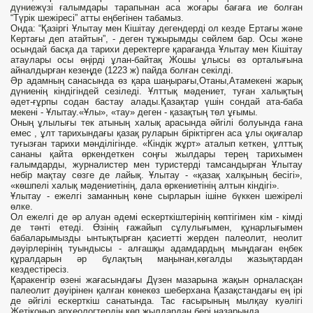
дүниежүзі ғалымдары тарапынан аса жоғары бағаға ие болған
“Түрік шежіресі” атты еңбегінен табамыз.
Онда: “Қазіргі Ұлытау мен Кішітау дегендерді ол кезде Ертағы және
Кертағы деп атайтын”, - деген тұжырымды сөйлем бар. Осы және
осындай басқа да тарихи деректерге қарағанда Ұлытау мен Кішітау
атаулары осы өңірді ұлан-байтақ Жошы ұлысы өз орталығына
айналдырған кезеңде (1223 ж) пайда болған секілді.
Әр адамның санасында өз қара шаңырағы,Отаны,Атамекені жарық
дүниенің кіндігіндей сезіледі. Ұлттық мәдениет, туған халықтың
әдет-ғұрпы содан бастау алады.Қазақтар үшін сондай ата-баба
мекені - Ұлытау.«Ұлы», «тау» деген - қазақтың төл ұғымы.
Оның ұлылығы тек атының халық арасында әйгілі болуында ғана
емес , ұлт тарихындағы қазақ руларын біріктірген аса ұлы оқиғалар
туғызған тарихи мәнділігінде. «Кіндік жұрт» аталып кеткен, ұлттық
сананы қайта өркендеткен соңғы жылдары терең тарихымен
ғалымдарды, журналистер мен туристерді тамсандырған Ұлытау
небір мақтау сөзге де лайық. Ұлытау - «қазақ халқының бесігі»,
«көшпелі халық мәдениетінің, дала өркениетінің алтын кіндігі».
Ұлытау - ежелгі заманның көне сырларын ішіне бүккен шежірелі
өлке.
Ол ежелгі де әр алуан әдемі ескерткіштерінің көптігімен кім - кімді
де тәнті етеді. Өзінің ғажайып сұлулығымен, құнарлығымен
бабаларымызды ынтықтырған қасиетті жерден палеолит, неолит
дәуірлерінің туындысы - алғашқы адамдардың мыңдаған еңбек
құралдарын әр бұлақтың маңынан,көгалды жазықтардан
кездестіресіз.
Қаракенгір өзені жағасындағы Дүзен мазарына жақын орналасқан
палеолит дәуірінен қалған көнекөз шеберхана Қазақстандағы ең ірі
де әйгілі ескерткіш санатында. Тас ғасырының мылқау куәлігі
Жетіқоңыр археологтердің көп жылдардан бері назарында.