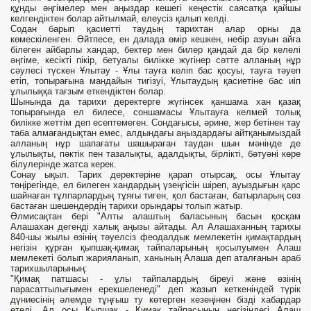
құнды әңгімелер мен аңыздар кешегі кеңестік саясатқа қайшы
келгендіктен болар айтылмай, елеусіз қалып келді.
Содан барып қасиетті таудың тарихтан алар орны да
көмескіленген. Әйтпесе, ен далада өмір кешкен, небір азуын айға
білеген айбарлы хандар, бектер мен билер қандай да бір келелі
әңгіме, кесікті пікір, бетуалы билікке жүгінер сәтте алланың нұр
сәулесі түскен Ұлытау - Ұлы тауға келіп бас қосуы, тауға тәуеп
етіп, топырағына мандайын тигізуі, Ұлытаудың қасиетіне бас иіп
ұлылыққа тағзым еткендіктен болар.
Шынында да тарихи деректерге жүгінсек қаншама хан қазақ
топырағында ел билесе, соншамасы Ұлытауға келмей толық
билікке жеттім деп есептемеген. Сондағысы, әрине, жер бетінен тау
таба алмағандықтан емес, алдындағы аңыздардағы айтқанымыздай
алланың нұр шапағаты шашыраған таудан шын мәнінде де
ұлылықты, пәктік пен тазалықты, адалдықты, бірлікті, бәтуәні көре
білулерінде жатса керек.
Сонау ықыл. Тарих деректеріне қарап отырсақ, осы Ұлытау
төңірегінде, ел билеген хандардың үзеңгісін шіреп, ауыздығын қарс
шайнаған тұлпарлардың тұяғы тиген, қол бастаған, батырларың сөз
бастаған шешендердің тарихи орындары толып жатыр.
Әлмисақтан бері "Алты алаштың баласының басын қосқам
Алашахан дегенді халық аңызы айтады. Ал Алашаханның тарихы
840-шы жылы өзінің тәуелсіз феодалдык мемлекетін қимақтардың
негізін құрған қыпшақ-қимақ тайпаларының қосылуымен Алаш
мемлекеті болып жарияланып, ханының Алаша деп аталғанын араб
тарихшыларының:
"Қимақ патшасы - ұлы тайпалардың біреуі және өзінің
парасаттылығымен ерекшеленеді" деп жазып кеткеніндей түрік
дүниесінің әлемде тұңғыш ту көтерген кезеңінен бізді хабардар
етеді. Ал осы Қыпшақ - Қимақ тайпасының негізіндегі Алаш