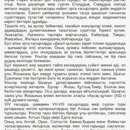
отыр. Қола дәуірінде өмір сүрген Елуқұдық, Сорқұдық секілді
металл өндіру орталықтары кейінгі орта ғасырларға дейін өндірісін
тоқтатпаған. Ежелгі шеберлер қолымен тасқа қашалып салынган
суреттердің тұтастай галереясы Ұлытаудың өзіндік мәдениетінің
көрікті беттерін құрайды.
Тіршілік ету, аң аулау бейнелері, ғажайып жануарлар әлемі, ежелгі
адамдардың дүниетанымын танытатын суреттер Теректі әулие,
Зыңғыртас, Арғанаты таулары жартасында, Байқоңыр, Тамды,
Жаңғабыл, Жетіқыз өзендерінің бойларында тұр.
Бүл өлке орта ғасырларда «Дешті қьпшақ» (араб тілінен аударғанда
- қыпшақтар елі) аталған. Оның аумағы кейіннен қыпшақтардың,
қимақтардың, ұлы оғыздардың ірі рулық бірлестіктері арасында
бөліске түскен. Ұлытау ешқашан бір ғана тайпаның, не бір ғана
рудың иелігінде болмаған.
Бұл берекелі жер көшпелі тайпа көсемдерінің сүйікті мекені еді, ол
қашанда қасиетті, әрі киелі қоныс саналған. Шыңғыс ханның үлкен
ұлы Жошының бұл жерде тұрақты қоныс еткені тегін емес. Шығыс
Еуропаны тізе бүктірген Бату өз жорығын осы жерден бастаған.
Ұлытау жерінде Шыңғыс ұрпақтарымен байланысты сәулеттік
ескерткіштер жетерлік. Бұлар - Жошы, Құтлық-Темір, Болған ана,
Келін-там мазарлары. Осы далада, аңызда айтылатындай, Шыңғыс
ханға ұлы Жошының өлімін жеткізген атақты «Ақсақ құлан» (ХШ ғ)
күйі дүниеге келеді.
XIV ғасырда, шамамен VII-VIII ғасырларда өмір сүрген түркі
руларының негізін қалаушылардың бірі Алаша хан қабіріне мазар
тұрғызылды. Ұлытау тауы биігінің бірінде ұлы қолбасшы, саясаткер
және шешен, Алтын Орда әмірі Едіге жатыр.
Оның аты Алтай, Орал, Солтүстік Кавказ,Қырым және Өзбекстан
халықтарының батырлық әңгімелері мен эпостарында сақталған.