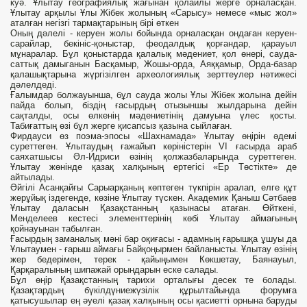
куә. Ұлытау географиялық жағынан қолайлы жерге орналасқан.
Ұлытау арқылы Ұлы Жібек жолының «Сарысу» немесе «мыс жол»
аталған негізгі тармақтарының бірі өткен
Оның дәлелі - керуен жолы бойында орналасқан ондаған керуен-
сарайлар, бекініс-қоныстар, феодалдық қорғандар, қарауыл
мұнаралар. Бұл қоныстарда қалалық мәдениет, қол өнері, сауда-
саттық дамыганын Басқамыр, Жошы-орда, Аяққамыр, Орда-базар
қалашықтарына жүргізілген археологиялық зерттеулер нәтижесі
дәлелдеді.
Ғалымдар болжауынша, бұл сауда жолы Ұлы Жібек жолына дейін
пайда болып, біздің ғасырдың отызыншы жылдарына дейін
сақталды, осы өлкенің мәдениетінің дамуына үлес қосты.
Табиғаттың өзі бұл жерге қисапсыз қазына сыйлаған.
Фирдауси өз поэма-эпосы «Шахнамада» Ұлытау өңірін әдемі
суреттеген. Ұлытаудың ғажайып көріністерін VI ғасырда араб
саяхатшысы Әл-Идриси өзінің қолжазбаларында суреттеген.
Ұлытау жөнінде қазақ халқының ертегісі «Ер Төстікте» де
айтылады.
Әйгілі Асанқайғы Сарыарқаның көптеген түкпірін аралап, елге құт
жерұйық іздегенде, көзіне Ұлытау түскен. Академик Қаныш Сәтбаев
Ұлытау даласын Қазақстанның қазынасы атаған. Өйткені,
Менделеев кестесі элементтерінің көбі Ұлытау аймағының
қойнауынан табылған.
Ғасырдың заманалық мәні бар оқиғасы - адамның ғарышқа ұшуы да
Ұлытаумен - ғарыш аймағы Байқоңырмен байланысты. Ұлытау өзінің
жер бедерімен, терек - қайыңымен Көкшетау, Баянауыл,
Қарқаралының шипажай орындарын еске салады.
Бұл өңір Қазақстанның тарихи орталығы десек те болады.
Қазақтардың бүкілдүниежүзілік құрылтайында форумға
қатысушылар ең әуелі қазақ халқының осы қасиетті орнына баруды