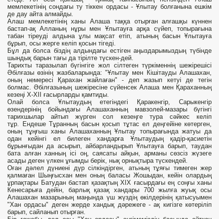
мемлекетінің сондағы ту тіккен ордасы - Ұлытау болғанына ешкім
де дау айта алмайды.
Алаш мемлекетінің ханы Алаша таққа отырған алғашқы күннен
бастап-ақ Алланың нұры мен Ұлытауға арқа сүйеп, топырағына
табан тіреуді алдына ұлы мақсат етіп, атының басын Ұлытауға
бұрып, осы жерге келіп қосын тігеді.
Бұл да болса біздің алдындағы естіген аңыздарымыздың түбінде
шындық барын тағы да тірілте түскен-дей.
Тарихты таразылап бүгінгіге жол сілтеген түркіменнің шежірешісі
Әбілғазы өзінің жазбаларында: "Ұлытау мен Кішітауды Алашахан,
оның немересі Қарахан жайлаған" - деп жазып кетуі де тегін
болмас. Әбілғазының шежіресіне сүйенсек Алаша мен Қараханның
кезеңі Х-ХІІ ғасырларды қамтиды.
Олай болса Ұлытаудың етегіндегі Қаракенгір, Сарыкенгір
өзендерінің бойындағы Алашаханның мавзолей-мазары бүгінгі
тарихшылар айтып жүрген сол кезеңге тура сәйкес келіп
тұр. Ендеше Тұранның басын қосып тұтас ел деңгейіне көтерген,
оның тұңғыш ханы Алашаханның Ұлытау топырағында жатуы да
одан кейінгі ел билеген хандарға Ұлытаудың қадір-қасиетін
бұрынғыдан да асырып, айбарландырып Ұлытауға барып, таудан
бата алған ханның ісі оң, саясаты айқын, арманы сөзсіз жүзеге
асады деген үлкен ұғымды берік, нық орнықтыра түскендей.
Оған дәлел дүниені дүр сілкіндірген, атьның тұяғы тимеген жер
қалмаған Шыңғысхан мен оның баласы Жошыдан, кейін олардың
ұрпақтары Батудан бастап қазақтың XIX ғасырдағы ең соңғы ханы
Кенесарыға дейін, барлық қазақ хандары 700 жылға жуық осы
Алашахан мазарының маңында үш жүздің өкілдерінің қатысуымен
"Хан ордасы" деген жерде хандық дәрежеге - ақ кигізге көтеріліп
барып, сайланып отырған.