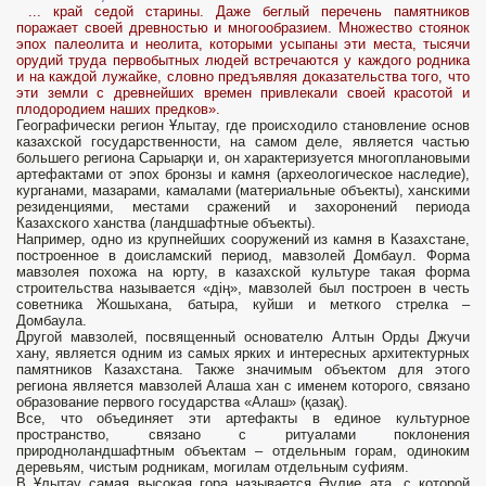
... край седой старины. Даже беглый перечень памятников
поражает своей древностью и многообразием. Множество стоянок
эпох палеолита и неолита, которыми усыпаны эти места, тысячи
орудий труда первобытных людей встречаются у каждого родника
и на каждой лужайке, словно предъявляя доказательства того, что
эти земли с древнейших времен привлекали своей красотой и
плодородием наших предков».
Географически регион Ұлытау, где происходило становление основ
казахской государственности, на самом деле, является частью
большего региона Сарыарқи и, он характеризуется многоплановыми
артефактами от эпох бронзы и камня (археологическое наследие),
курганами, мазарами, камалами (материальные объекты), ханскими
резиденциями, местами сражений и захоронений периода
Казахского ханства (ландшафтные объекты).
Например, одно из крупнейших сооружений из камня в Казахстане,
построенное в доисламский период, мавзолей Домбаул. Форма
мавзолея похожа на юрту, в казахской культуре такая форма
строительства называется «дің», мавзолей был построен в честь
советника Жошыхана, батыра, куйши и меткого стрелка –
Домбаула.
Другой мавзолей, посвященный основателю Алтын Орды Джучи
хану, является одним из самых ярких и интересных архитектурных
памятников Казахстана. Также значимым объектом для этого
региона является мавзолей Алаша хан с именем которого, связано
образование первого государства «Алаш» (қазақ).
Все, что объединяет эти артефакты в единое культурное
пространство, связано с ритуалами поклонения
природноландшафтным объектам – отдельным горам, одиноким
деревьям, чистым родникам, могилам отдельным суфиям.
В Ұлытау самая высокая гора называется Әулие ата, с которой